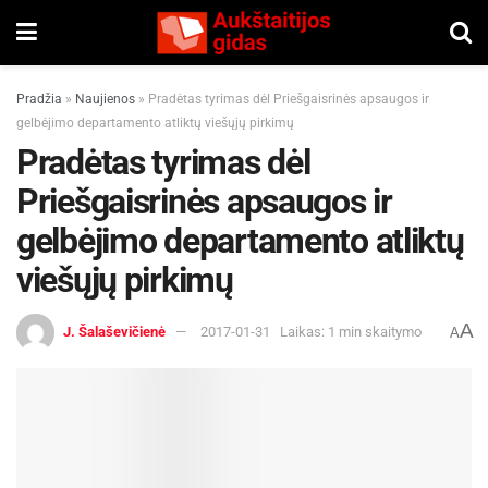
Pradžia
»
Naujienos
»
Pradėtas tyrimas dėl Priešgaisrinės apsaugos ir
gelbėjimo departamento atliktų viešųjų pirkimų
Pradėtas tyrimas dėl
Priešgaisrinės apsaugos ir
gelbėjimo departamento atliktų
viešųjų pirkimų
A
J. Šalaševičienė
2017-01-31
Laikas: 1 min skaitymo
A