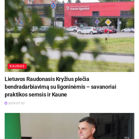
KAUNAS
Lietuvos Raudonasis Kryžius plečia
bendradarbiavimą su ligoninėmis – savanoriai
praktikos semsis ir Kaune
2026-07-02