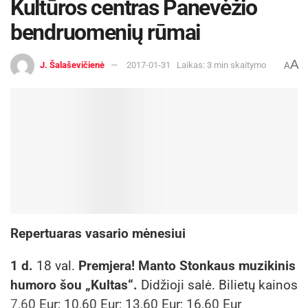
Kultūros centras Panevėžio
bendruomenių rūmai
A
J. Šalaševičienė
2017-01-31
Laikas: 3 min skaitymo
A
Repertuaras vasario mėnesiui
1 d.
18 val.
Premjera! Manto Stonkaus muzikinis
humoro šou „Kultas“.
Didžioji salė. Bilietų kainos
7,60 Eur; 10,60 Eur; 13,60 Eur; 16,60 Eur