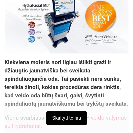
28 d. 19 val. Šokio spektaklis „Otelas“,
rež. –
choreogr. A. Cholina. Anželikos Cholinos šokio
teatras. Solistai: V. Suanov, K. Krysko-Skambinė,
M. Kavaliauskas, T. Legenzovas. Didžioji salė.
Bilietų kainos 15 Eur; 20 Eur; 25 Eur; 30 Eur; 35
Eur
Kiekviena moteris nori ilgiau išlikti graži ir
džiaugtis jaunatviška bei sveikata
Aktualios
naujienos
spinduliuojančia oda. Tai pasiekti nėra sunku,
tereikia žinoti, kokias procedūras dera rinktis,
Netrukus Zarasuose – aktorinio meistriškumo
kad veido oda būtų švari, gaivi, švytinti
kursai su aktore Emilija Latėnaite
spinduliuotų jaunatviškumu bei trykštų sveikata.
2026-08-08
Viena svarbiausių procedūrų yra –
veido valymas
Prasidėjo Respublikinis tapytojų pleneras
Skaityti toliau
„Kėdainiai abipus Nevėžio“!
su Hydrafacial
.
2026-08-07