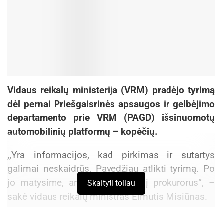
Vidaus reikalų ministerija (VRM) pradėjo tyrimą
dėl pernai Priešgaisrinės apsaugos ir gelbėjimo
departamento prie VRM (PAGD) išsinuomotų
automobilinių platformų – kopėčių.
,,Yra informacijos, kad pirkimas ir sutartys
galimai neskaidrūs. Pavedžiau atlikti tyrimą. Po
jo matysime, ar reikia kreiptis į prokurorus“, –
Skaityti toliau
sakė vidaus reikalų ministras Eimutis Misiūnas.
Dešimt automobilinių kopėčių išnuomota