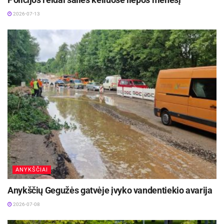
2026-07-24
2026-07-13
Vaidas Žagūnis. Atsinaujinęs naftos kainų šokas
vėl išbando Lietuvos verslo pasitikėjimą
2026-07-22
Vidaus reikalų ministerijos
Viešųjų ryšių skyriaus informacija
ANYKŠČIAI
Anykščių Gegužės gatvėje įvyko vandentiekio avarija
2026-07-08