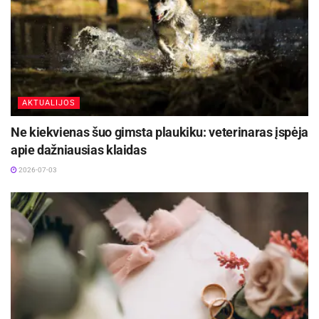
Seimo TS–LKD frakcijos
Viešųjų ryšių grupė
AKTUALIJOS
Ne kiekvienas šuo gimsta plaukiku: veterinaras įspėja
apie dažniausias klaidas
2026-07-03