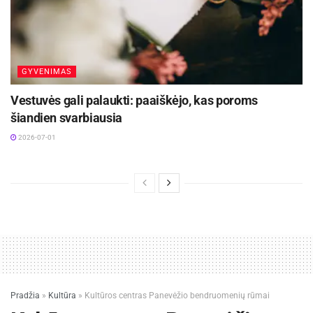
GYVENIMAS
Vestuvės gali palaukti: paaiškėjo, kas poroms
šiandien svarbiausia
2026-07-01
Pradžia
»
Kultūra
»
Kultūros centras Panevėžio bendruomenių rūmai