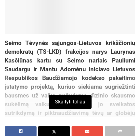
Seimo Tėvynės sąjungos-Lietuvos krikščionių
demokratų (TS-LKD) frakcijos narys Laurynas
Kasčiūnas kartu su Seimo nariais Pauliumi
Saudargu ir Mantu Adomėnu iniciavo Lietuvos
Respublikos Baudžiamojo kodekso pakeitimo
įstatymo projektą, kuriuo siekiama sugriežtinti
bausmes už vaiko nužudymą, fizinio skausmo
Skaityti toliau
sukėlimą vaikui ar nežymų jo sveikatos
sutrikdymą ir piktnaudžiavimą tėvų ar globėjų
teisėmis.
„Valstybės pareiga – remti šeimas ir maksimaliai