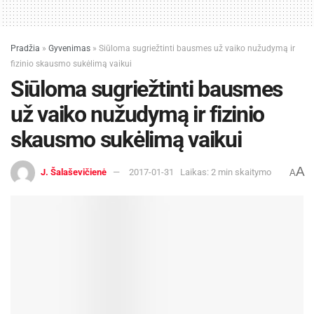
Pradžia
»
Gyvenimas
»
Siūloma sugriežtinti bausmes už vaiko nužudymą ir
fizinio skausmo sukėlimą vaikui
Siūloma sugriežtinti bausmes
už vaiko nužudymą ir fizinio
skausmo sukėlimą vaikui
A
J. Šalaševičienė
2017-01-31
Laikas: 2 min skaitymo
A