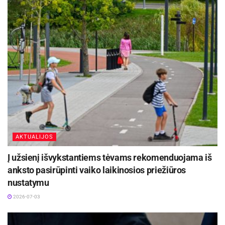
AKTUALIJOS
Į užsienį išvykstantiems tėvams rekomenduojama iš
anksto pasirūpinti vaiko laikinosios priežiūros
nustatymu
2026-07-03