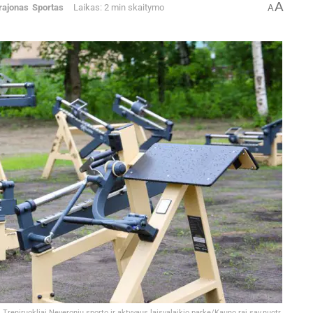
A
rajonas
Sportas
Laikas: 2 min skaitymo
A
Treniruokliai Neveronių sporto ir aktyvaus laisvalaikio parke/Kauno raj.sav.nuotr.