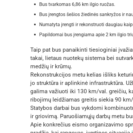
Bus tvarkomas 6,86 km ilgio ruožas.
Bus įrengtos šešios žiedinės sankryžos ir na
Numatyta įrengti ir rekonstruoti daugiau kaip
Papildomai bus įrengiama apie 2 km ilgio tr
Taip pat bus panaikinti tiesioginiai įvažia
takai, lietaus nuotekų sistema bei sutva
medžių ir krūmų.
Rekonstrukcijos metu kelias išliks ketur
jo struktūra ir aplinkinė infrastruktūra.
galima važiuoti iki 130 km/val. greičiu, 
ribojimų leidžiamas greitis siekia 90 km/
Statybos darbai bus vykdomi kombinuotu 
ir griovimą. Paruošiamųjų darbų metu bus 
Apie konkrečius eismo organizavimo spre
pradžią, kai rangovas, įvertinęs situaciją