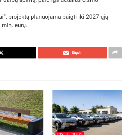
i“, projektą planuojama baigti iki 2027-ųjų
 mln. eurų.
Siųsti
INVESTICIJOS