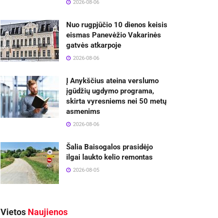
2026-08-06
Nuo rugpjūčio 10 dienos keisis
eismas Panevėžio Vakarinės
gatvės atkarpoje
2026-08-06
Į Anykščius ateina verslumo
įgūdžių ugdymo programa,
skirta vyresniems nei 50 metų
asmenims
2026-08-06
Šalia Baisogalos prasidėjo
ilgai laukto kelio remontas
2026-08-05
Vietos
Naujienos