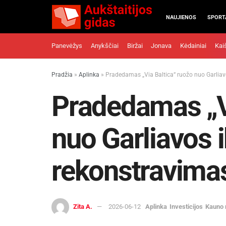
NAUJIENOS
SPORT
Panevėžys
Anykščiai
Biržai
Jonava
Kėdainiai
Kai
Pradžia
»
Aplinka
»
Pradedamas „Via Baltica“ ruožo nuo Garliav
Pradedamas „Vi
nuo Garliavos 
rekonstravima
Zita A.
2026-06-12
Aplinka
Investicijos
Kauno 