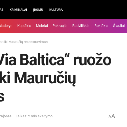
AS
KRIMINALAI
ĮDOMU
KULTŪRA
šiadorys
Kupiškis
Molėtai
Pakruojis
Radviliškis
Rokiškis
Šiauliai
os iki Mauručių rekonstravimas
a Baltica“ ruožo
iki Mauručių
s
A
rajonas
Laikas: 2 min skaitymo
A