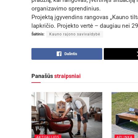
organizavimo sprendinius.
Projektą įgyvendins rangovas „Kauno tilta
lapkričio.
Projekto vertė – daugiau nei 29
Šaltinis:
Kauno rajono savivaldybė
Dalintis
Panašūs
straipsniai
AKTUALIJOS
APLINKA