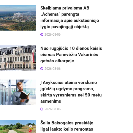
Skelbiama privaloma AB
„Achema“ parengta
informacija apie aukštesniojo
lygio pavojingąjį objektą
2026-08-06
Nuo rugpjūčio 10 dienos keisis
eismas Panevėžio Vakarinės
gatvės atkarpoje
2026-08-06
Į Anykščius ateina verslumo
įgūdžių ugdymo programa,
skirta vyresniems nei 50 metų
asmenims
2026-08-06
Šalia Baisogalos prasidėjo
ilgai laukto kelio remontas