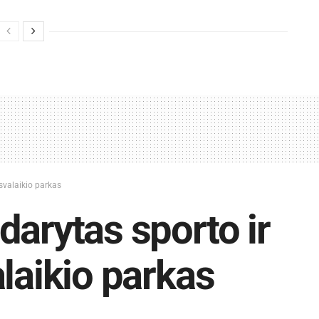
svalaikio parkas
darytas sporto ir
alaikio parkas