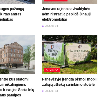
augos pažangą
Jonavos rajono savivaldybės
kirtas antras
administraciją papildė 8 nauji
uoliukas
elektromobiliai
2026-08-04
APLINKA
entre bus statomi
Panevėžyje įrengta pirmoji mobili
ui reikalingiems
žaliųjų atliekų surinkimo stotelė
s ir naujos Socialinių
2026-08-03
iaus patalpos