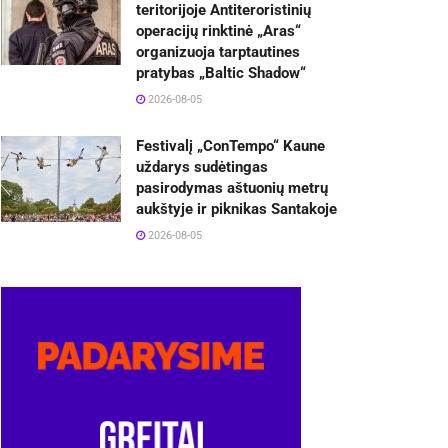
teritorijoje Antiteroristinių
operacijų rinktinė „Aras“
organizuoja tarptautines
pratybas „Baltic Shadow“
2026-08-05
Festivalį „ConTempo“ Kaune
uždarys sudėtingas
pasirodymas aštuonių metrų
aukštyje ir piknikas Santakoje
2026-08-05