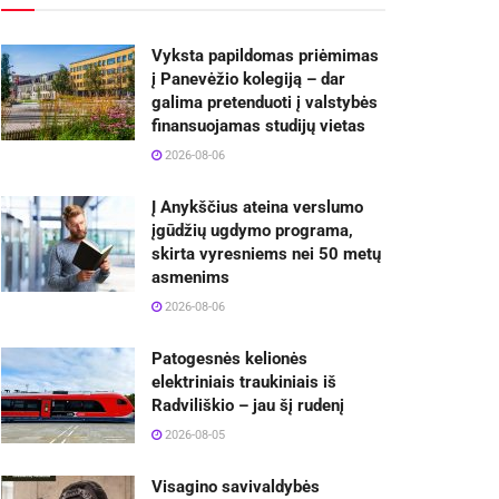
Vyksta papildomas priėmimas
į Panevėžio kolegiją – dar
galima pretenduoti į valstybės
finansuojamas studijų vietas
2026-08-06
Į Anykščius ateina verslumo
įgūdžių ugdymo programa,
skirta vyresniems nei 50 metų
asmenims
2026-08-06
Patogesnės kelionės
elektriniais traukiniais iš
Radviliškio – jau šį rudenį
2026-08-05
Visagino savivaldybės