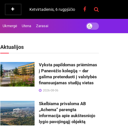
Ketvirtadienis, 6 rugpjūčio
Ukmergė
Utena
Zarasai
Aktualijos
Vyksta papildomas priėmimas
į Panevėžio kolegiją – dar
galima pretenduoti į valstybės
finansuojamas studijų vietas
2026-08-06
Skelbiama privaloma AB
„Achema“ parengta
informacija apie aukštesniojo
lygio pavojingąjį objektą