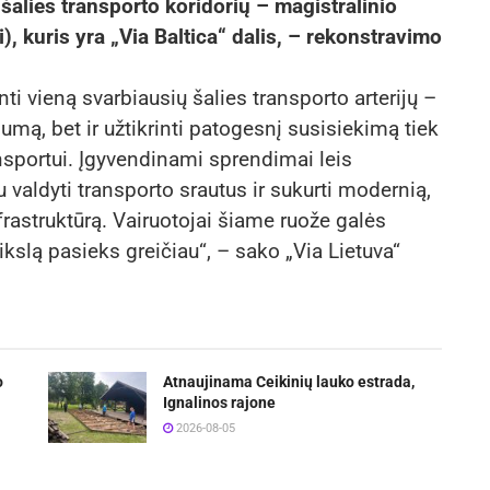
šalies transporto koridorių – magistralinio
 kuris yra „Via Baltica“ dalis, – rekonstravimo
ti vieną svarbiausių šalies transporto arterijų –
umą, bet ir užtikrinti patogesnį susisiekimą tiek
ansportui. Įgyvendinami sprendimai leis
 valdyti transporto srautus ir sukurti modernią,
frastruktūrą. Vairuotojai šiame ruože galės
tikslą pasieks greičiau“, – sako „Via Lietuva“
o
Atnaujinama Ceikinių lauko estrada,
Ignalinos rajone
2026-08-05