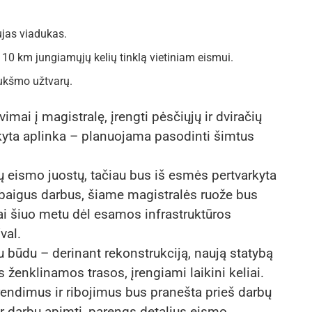
ujas viadukas.
 10 km jungiamųjų kelių tinklą vietiniam eismui.
iukšmo užtvarų.
vimai į magistralę, įrengti pėsčiųjų ir dviračių
rkyta aplinka – planuojama pasodinti šimtus
ių eismo juostų, tačiau bus iš esmės pertvarkyta
 Užbaigus darbus, šiame magistralės ruože bus
kai šiuo metu dėl esamos infrastruktūros
val.
būdu – derinant rekonstrukciją, naują statybą
ženklinamos trasos, įrengiami laikini keliai.
ndimus ir ribojimus bus pranešta prieš darbų
 ir darbų apimtį, parengs detalius eismo