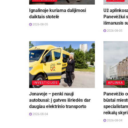
Ignalinoje kuriama dalijimosi
Už aplinkos
daiktais stotelė
Panevėžiui s
išmanusis s
2026-08-05
2026-08-05
INVESTICIJOS
APLINKA
Jonavoje – penki nauji
Panevėžio c
autobusai: į gatves išriedės dar
būstai miest
daugiau elektrinio transporto
specialistam
reikalų skyr
2026-08-04
2026-08-04