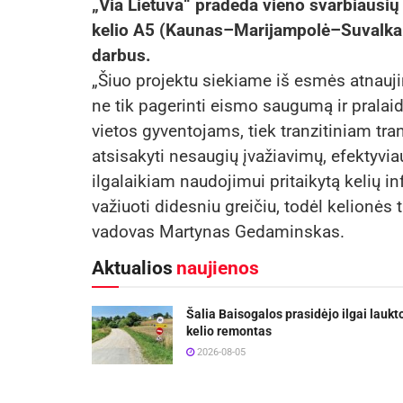
„Via Lietuva“ pradeda vieno svarbiausių 
kelio A5 (Kaunas–Marijampolė–Suvalkai),
darbus.
„Šiuo projektu siekiame iš esmės atnaujin
ne tik pagerinti eismo saugumą ir pralaid
vietos gyventojams, tiek tranzitiniam tr
atsisakyti nesaugių įvažiavimų, efektyviau
ilgalaikiam naudojimui pritaikytą kelių in
važiuoti didesniu greičiu, todėl kelionės 
vadovas Martynas Gedaminskas.
Aktualios
naujienos
Šalia Baisogalos prasidėjo ilgai laukt
kelio remontas
2026-08-05