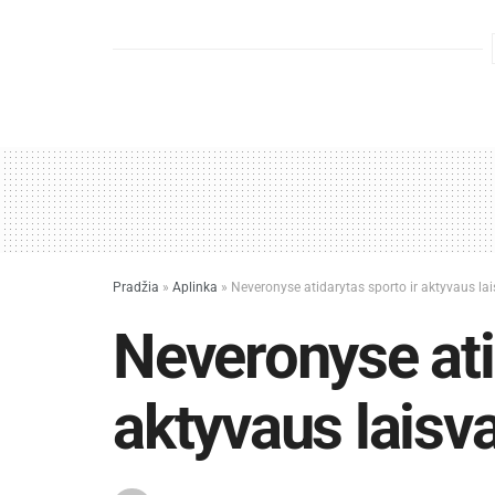
Pradžia
»
Aplinka
»
Neveronyse atidarytas sporto ir aktyvaus lai
Neveronyse ati
aktyvaus laisv