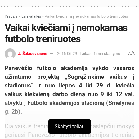
Pradžia
»
Laisvalaikis
»
Vaikai kviečiami į nemokamas futbolo treniruotes
Vaikai kviečiami į nemokamas
futbolo treniruotes
A
J. Šalaševičienė
2016-06-29
Laikas: 1 min skaitymo
A
Panevėžio futbolo akademija vykdo vasaros
užimtumo projektą „Sugrąžinkime vaikus į
stadionus“ ir nuo liepos 4 iki 29 d. kviečia
vaikus kiekvieną darbo dieną nuo 9 iki 12 val.
atvykti į Futbolo akademijos stadioną (Smėlynės
g. 2b).
Čia vaikus treniruos bei futbolo paslapčių mokys
Skaityti toliau
geriausi Panevėžio futbolo akademijos treneriai.