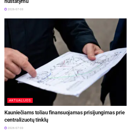
nustatymu
2026-07-03
AKTUALIJOS
Kauniečiams toliau finansuojamas prisijungimas prie
centralizuotų tinklų
2026-07-03