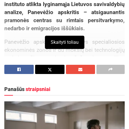
instituto atlikta lyginamąja Lietuvos savivaldybių
analize, Panevėžio apskritis – atsigaunantis
pramonės centras su rimtais persitvarkymo,
nedarbo ir emigracijos iššūkiais.
Panevėžio apskrityje veikia trys specialiosios
Skaityti toliau
ekonominės zonos ir du mokslų bei technologijų
parkai, tačiau remiantis šeštą kartą atlikta
lyginamąją Lietuvos savivaldybių analize, kol kas
tai neatneša tiek vertės vietos gyventojams, kiek
galėtų.
Panašūs
straipsniai
Panevėžio apskritis sukuria beveik 7 proc. šalies
eksporto vertės ir pagal šį rodiklį yra penktoji
šalyje. Pagrindiniai eksporto produktai – pieno
gaminiai, javai ir jų produktai, baldai. Aplinkiniai
Panevėžio regionai puoselėja maisto pramonės