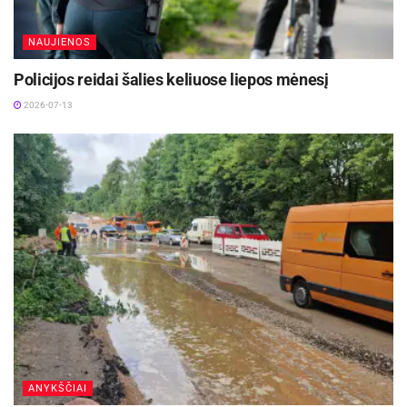
NAUJIENOS
Policijos reidai šalies keliuose liepos mėnesį
2026-07-13
ANYKŠČIAI