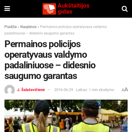
Pradžia
»
Naujienos
»
Permainos policijos operatyvaus valdymo
padaliniuose – didesnio saugumo garantas
Permainos policijos
operatyvaus valdymo
padaliniuose – didesnio
saugumo garantas
A
J. Šalaševičienė
2016-06-29
Laikas: 1 min skaitymo
A