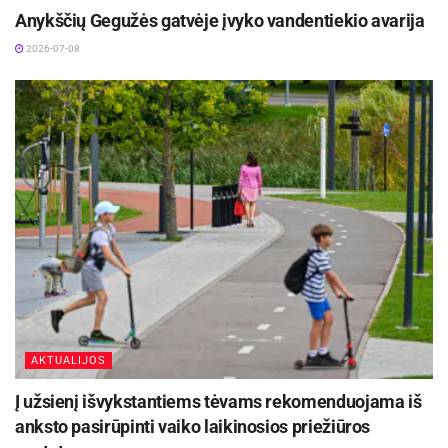
Anykščių Gegužės gatvėje įvyko vandentiekio avarija
2026-07-08
AKTUALIJOS
Į užsienį išvykstantiems tėvams rekomenduojama iš
anksto pasirūpinti vaiko laikinosios priežiūros