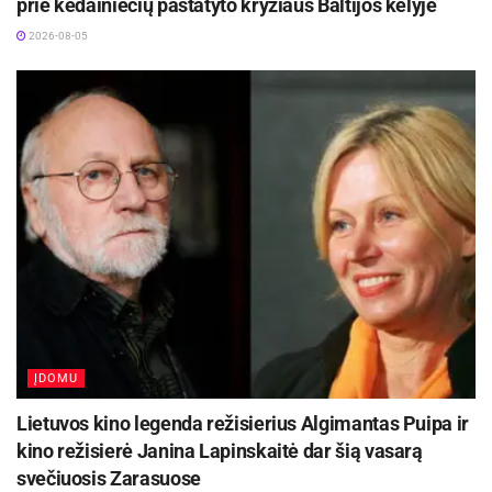
prie kėdainiečių pastatyto kryžiaus Baltijos kelyje
2026-08-05
ĮDOMU
Lietuvos kino legenda režisierius Algimantas Puipa ir
kino režisierė Janina Lapinskaitė dar šią vasarą
svečiuosis Zarasuose