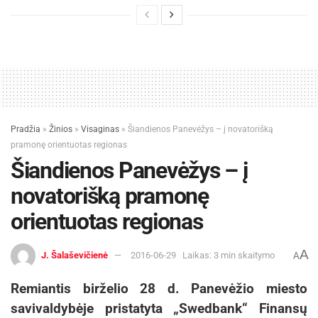
Pradžia
»
Žinios
»
Visaginas
»
Šiandienos Panevėžys – į novatorišką
pramonę orientuotas regionas
Šiandienos Panevėžys – į
novatorišką pramonę
orientuotas regionas
A
J. Šalaševičienė
2016-06-29
Laikas: 3 min skaitymo
A
Remiantis birželio 28 d. Panevėžio miesto
savivaldybėje pristatyta „Swedbank“ Finansų