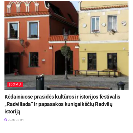
ĮDOMU
Kėdainiuose prasidės kultūros ir istorijos festivalis
„Radviliada“ ir papasakos kunigaikščių Radvilų
istoriją
2026-08-04