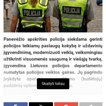
Panevėžio apskrities policija siekdama gerinti
policijos teikiamų paslaugų kokybę ir uždavinių
įgyvendinimą, modernizuoti veiklą, veiksmingiau
užtikrinti visuomenės saugumą ir viešąją tvarką,
įgyvendina Lietuvos policijos departamento
numatytas policijos veiklos gaires. Jų pagrindu
įvykdyta operatyvaus valdymo (budėtojų)
Skaityti toliau
padalinių optimizavimo programa.
Siekiant didesnio gyventojų saugumo, optimaliau
panaudoti turimus finansinius ir žmogiškuosius