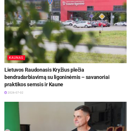
KAUNAS
Lietuvos Raudonasis Kryžius plečia
bendradarbiavimą su ligoninėmis – savanoriai
praktikos semsis ir Kaune
2026-07-02