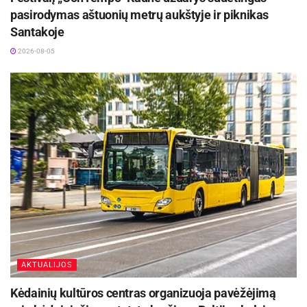
pasirodymas aštuonių metrų aukštyje ir piknikas
Santakoje
2026-08-05
AKTUALIJOS
Kėdainių kultūros centras organizuoja pavėžėjimą