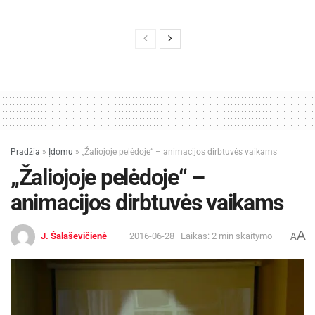
Pradžia
»
Įdomu
»
„Žaliojoje pelėdoje“ – animacijos dirbtuvės vaikams
„Žaliojoje pelėdoje“ –
animacijos dirbtuvės vaikams
A
J. Šalaševičienė
2016-06-28
Laikas: 2 min skaitymo
A