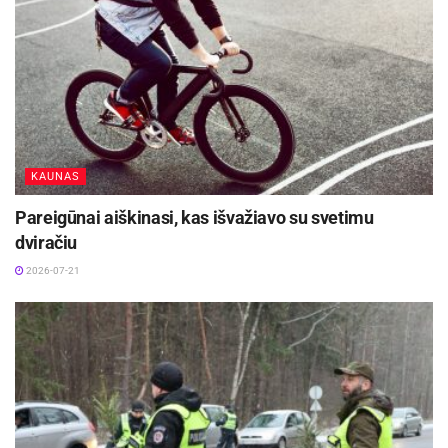
KAUNAS
Pareigūnai aiškinasi, kas išvažiavo su svetimu
dviračiu
2026-07-21