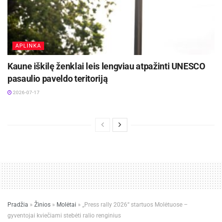
APLINKA
Kaune iškilę ženklai leis lengviau atpažinti UNESCO
pasaulio paveldo teritoriją
2026-07-17
Pradžia
»
Žinios
»
Molėtai
»
„Press rally 2026“ startuos Molėtuose –
gyventojai kviečiami stebėti ralio renginius