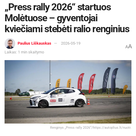
„Press rally 2026“ startuos
Molėtuose – gyventojai
kviečiami stebėti ralio renginius
Paulius Liškauskas
2026-05-19
A
A
Laikas: 1 min skaitymo
Renginys „Press rally 2026“/https://autoplius.lt/nuotr.