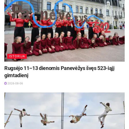
ISTORIJA
Rugsėjo 11–13 dienomis Panevėžys švęs 523-iąjį
gimtadienį
2026-08-06