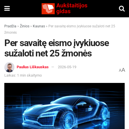
Pradžia
»
Žinios
»
Kaunas
»
Per savaitę eismo įvykiuose sužaloti net 25
žmonės
Per savaitę eismo įvykiuose
sužaloti net 25 žmonės
Paulius Liškauskas
2026-05-19
A
A
Laikas: 1 min skaitymo