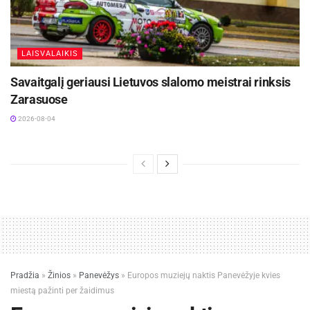
LAISVALAIKIS
Savaitgalį geriausi Lietuvos slalomo meistrai rinksis
Zarasuose
2026-08-04
Pradžia
»
Žinios
»
Panevėžys
»
Europos muziejų naktis Panevėžyje kvies
miestą pažinti per žaidimus