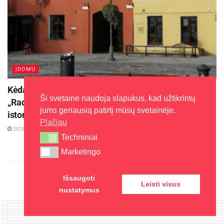
ĮDOMU
Kėdainiuose prasidės kultūros ir istorijos festivalis
Ši svetainė naudoja slapukus, kad užtikrintų
„Radviliada“ ir papasakos kunigaikščių Radvilų
jums geriausią patirtį mūsų svetainėje.
istoriją
Plačiau
2026-08-04
Techniniai
Techniniai
Marketingo
Marketingo
Išsaugoti
Leisti visus
nustatymus