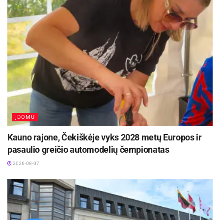
2026-08-07
Prasidėjo Respublikinis tapytojų pleneras
„Kėdainiai abipus Nevėžio“!
2026-08-07
Gegužės 29 d. 8.30 val. Vilniaus g. 44 bus duotas
oficialus ralio startas, o 8.45 val. prie Molėtų
sporto centro prasidės rungtis „Febi I“.
ĮDOMU
„Press rally“ – vienas žinomiausių žurnalistų
Kauno rajone, Čekiškėje vyks 2028 metų Europos ir
automobilių ralių Baltijos šalyse, kasmet
pasaulio greičio automodelių čempionatas
suburiantis automobilių sporto, žiniasklaidos ir
2026-08-07
transporto naujovių bendruomenę.
Šaltinis:
Molėtų rajono savivaldybė
Žymos:
Savivalda