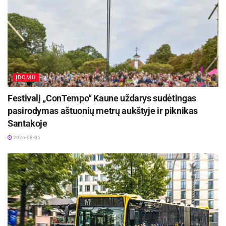
ĮDOMU
Festivalį „ConTempo“ Kaune uždarys sudėtingas
pasirodymas aštuonių metrų aukštyje ir piknikas
Santakoje
2026-08-05