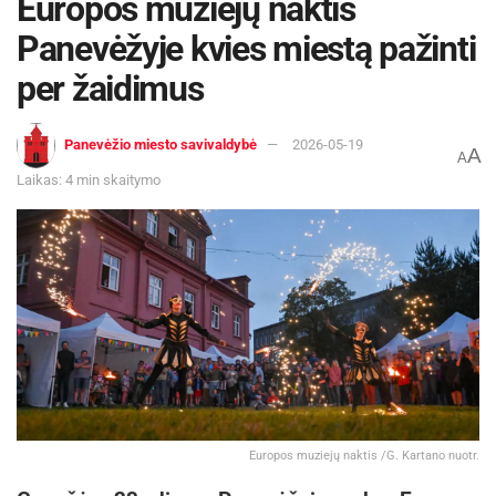
Europos muziejų naktis
Panevėžyje kvies miestą pažinti
per žaidimus
Panevėžio miesto savivaldybė
2026-05-19
A
A
Laikas: 4 min skaitymo
Europos muziejų naktis /G. Kartano nuotr.