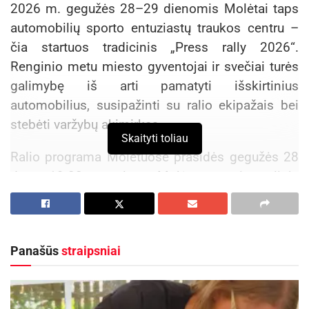
2026 m. gegužės 28–29 dienomis Molėtai taps
automobilių sporto entuziastų traukos centru –
čia startuos tradicinis „Press rally 2026“.
Renginio metu miesto gyventojai ir svečiai turės
galimybę iš arti pamatyti išskirtinius
automobilius, susipažinti su ralio ekipažais bei
stebėti varžybų akimirkas.
Skaityti toliau
Ralio programa Molėtuose prasidės gegužės 28
d. 19.00 val. Molėtų universalioje
daugiafunkcinėje aikštėje (Ąžuolų g. 10), kur
vyks lenktynės Molėtų mero taurei laimėti.
Panašūs
straipsniai
Aktualios
naujienos
Kviečiama dalyvauti visoje Lietuvoje
vykstančiame konkurse „Tvari Lietuva“