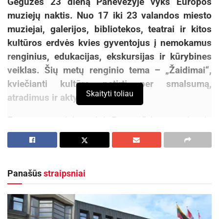
Gegužės 23 dieną Panevėžyje vyks Europos
muziejų naktis. Nuo 17 iki 23 valandos miesto
muziejai, galerijos, bibliotekos, teatrai ir kitos
kultūros erdvės kvies gyventojus į nemokamus
renginius, edukacijas, ekskursijas ir kūrybines
veiklas. Šių metų renginio tema – „Žaidimai“,
kviečianti kultūrą patirti per smalsumą,
Skaityti toliau
atradimus ir aktyvų dalyvavimą.
Europos muziejų naktį Panevėžyje organizuoja
Panevėžio kraštotyros muziejus, renginį
finansuoja Panevėžio miesto savivaldybė. Prie
iniciatyvos šįmet prisijungė net 18 miesto įstaigų
Panašūs
straipsniai
ir organizacijų. Visi Europos muziejų nakties
renginiai Panevėžyje – nemokami.
Aktualios
naujienos