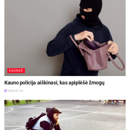
KAUNAS
Kauno policija aiškinasi, kas apiplėšė žmogų
2026-07-22