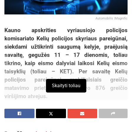
Automobilis |Magnific
Kauno apskrities vyriausiojo policijos
komisariato Kelių policijos skyriaus pareigūnai,
siekdami užtikrinti saugumą kelyje, praėjusią
savaitę, gegužės 11 – 17 dienomis, toliau
tikrino, kaip eismo dalyviai laikosi Kelių eismo
taisyklių (toliau – KET). Per savaitę Kelių
policijos pareigūnai mobiliaisiais greičio
Skaityti toliau
matavimo prietaisais užfiksavo 876 greičio
viršijimo atvejus.
Praėjusią savaitę Kelių policijos pareigūnai ir
toliau vykdė policines priemones, skirtas
neblaiviems vairuotojams ir kitiems KET