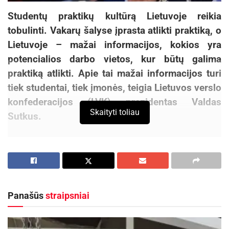
Studentų praktikų kultūrą Lietuvoje reikia
tobulinti. Vakarų šalyse įprasta atlikti praktiką, o
Lietuvoje – mažai informacijos, kokios yra
potencialios darbo vietos, kur būtų galima
praktiką atlikti. Apie tai mažai informacijos turi
tiek studentai, tiek įmonės, teigia Lietuvos verslo
konfederacijos (LVK) prezidentas Valdas
Skaityti toliau
Sutkus.
„Jei tokia sistema būtų sukurta ji tikrai veiktų.
LVK buvo laimėjusi ES struktūrinių fondų
finansuojamą projektą, susijusį su praktikomis.
Tada su partneriais, verslo įmonėmis sukūrėme
Panašūs
straipsniai
sistemą. Buvo duomenų bazė informuojanti apie
įmonių ir studentų poreikius, kontaktinė bazė.
Sistema veikė ir nemažai studentų po to