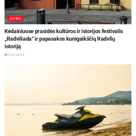
ĮDOMU
Kėdainiuose prasidės kultūros ir istorijos festivalis
„Radviliada“ ir papasakos kunigaikščių Radvilų
istoriją
2026-08-04