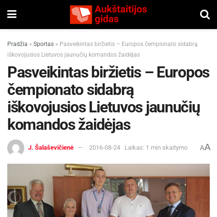
Pradžia
»
Sportas
»
Pasveikintas biržietis – Europos čempionato sidabrą
iškovojusios Lietuvos jaunučių komandos žaidėjas
Pasveikintas biržietis – Europos
čempionato sidabrą
iškovojusios Lietuvos jaunučių
komandos žaidėjas
A
J. Šalaševičienė
2016-08-24
Laikas: 1 min skaitymo
A