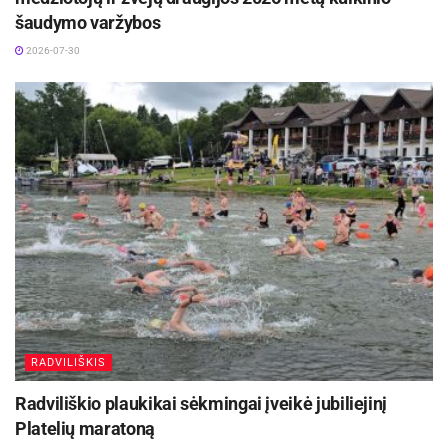
šaudymo varžybos
2026-07-30
RADVILIŠKIS
Radviliškio plaukikai sėkmingai įveikė jubiliejinį
Platelių maratoną