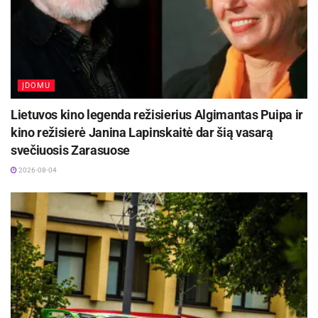
ĮDOMU
Lietuvos kino legenda režisierius Algimantas Puipa ir
kino režisierė Janina Lapinskaitė dar šią vasarą
svečiuosis Zarasuose
2026-08-04