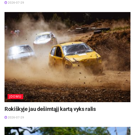
2026-07-29
ĮDOMU
Rokiškyje jau dešimtąjį kartą vyks ralis
2026-07-29