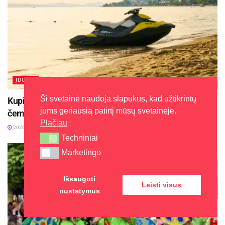
ĮDOMU
Ši svetainė naudoja slapukus, kad užtikrintų
Kupiškio mariose vyks Baltijos vandens motociklų
jums geriausią patirtį mūsų svetainėje.
čempionato finalas
Plačiau
2026-08-04
Techniniai
Techniniai
Marketingo
Marketingo
Išsaugoti
Leisti visus
nustatymus