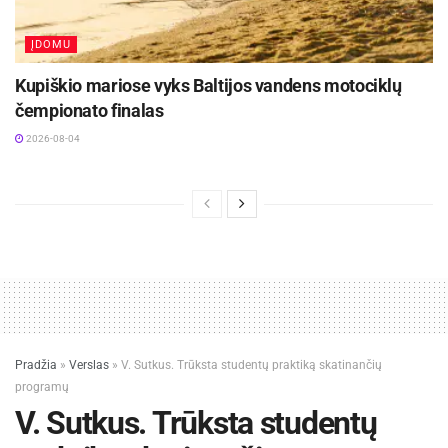
ĮDOMU
Kupiškio mariose vyks Baltijos vandens motociklų
čempionato finalas
2026-08-04
Pradžia
»
Verslas
»
V. Sutkus. Trūksta studentų praktiką skatinančių
programų
V. Sutkus. Trūksta studentų