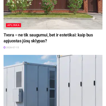
APLINKA
Tvora – ne tik saugumui, bet ir estetikai: kaip bus
apjuostas jūsų sklypas?
2026-07-15