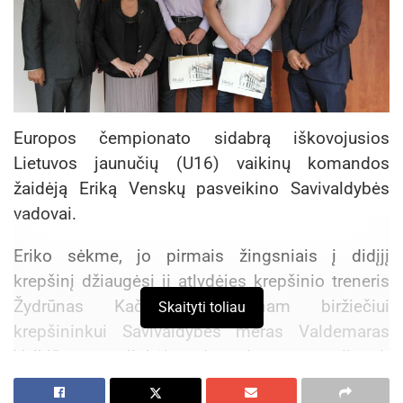
Europos čempionato sidabrą iškovojusios
Lietuvos jaunučių (U16) vaikinų komandos
žaidėją Eriką Venskų pasveikino Savivaldybės
vadovai.
Eriko sėkme, jo pirmais žingsniais į didįjį
krepšinį džiaugėsi jį atlydėjęs krepšinio treneris
Žydrūnas Kačinskas. Jaunam biržiečiui
Skaityti toliau
krepšininkui Savivaldybės meras Valdemaras
Valkiūnas palinkėjo dar daug pergalių ir
niekuomet neužmiršti gimtinės, garsinti ne tik