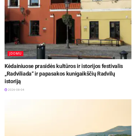
ĮDOMU
Kėdainiuose prasidės kultūros ir istorijos festivalis
„Radviliada“ ir papasakos kunigaikščių Radvilų
istoriją
2026-08-04