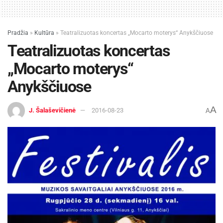
Pradžia
»
Kultūra
»
Teatralizuotas koncertas „Mocarto moterys“ Anykščiuose
Teatralizuotas koncertas
„Mocarto moterys“
Anykščiuose
A
J. Šalaševičienė
2016-08-23
A