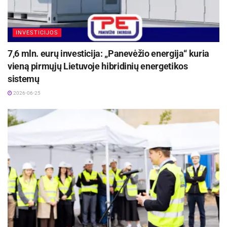
INVESTICIJOS
7,6 mln. eurų investicija: „Panevėžio energija“ kuria
vieną pirmųjų Lietuvoje hibridinių energetikos
sistemų
2026-06-25