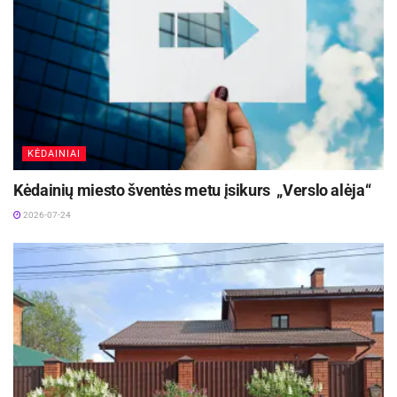
Visą straipsnį galite rasti
http://www.tv3.lt/naujiena/880434/lietuvos-
jaunimas-praktiku-atsisako-taciau-nekvalifikuoto-
darbo-ne
Tv3.lt info.
KĖDAINIAI
Kėdainių miesto šventės metu įsikurs „Verslo alėja“
2026-07-24