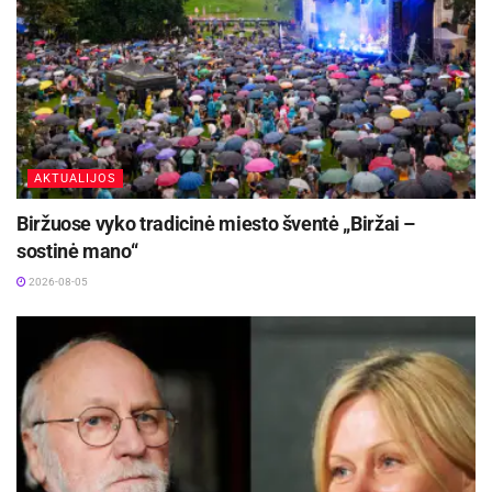
AKTUALIJOS
Biržuose vyko tradicinė miesto šventė „Biržai –
sostinė mano“
2026-08-05