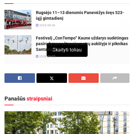
Rugsėjo 11–13 dienomis Panevėžys švęs 523-
iąjį gimtadienį
2026-08-06
Festivalį „ConTempo“ Kaune uždarys sudėtingas
pasirodymas aštuonių metrų aukštyje ir piknikas
Santakoje
Skaityti toliau
2026-08-05
Panašūs
straipsniai