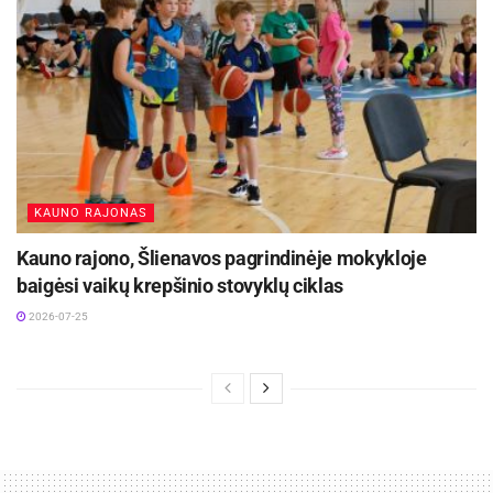
KAUNO RAJONAS
Kauno rajono, Šlienavos pagrindinėje mokykloje
baigėsi vaikų krepšinio stovyklų ciklas
2026-07-25