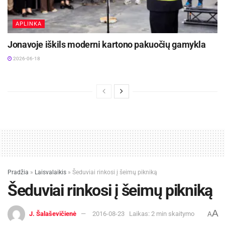
APLINKA
Jonavoje iškils moderni kartono pakuočių gamykla
2026-06-18
Pradžia
»
Laisvalaikis
»
Šeduviai rinkosi į šeimų pikniką
Šeduviai rinkosi į šeimų pikniką
A
J. Šalaševičienė
2016-08-23
Laikas: 2 min skaitymo
A