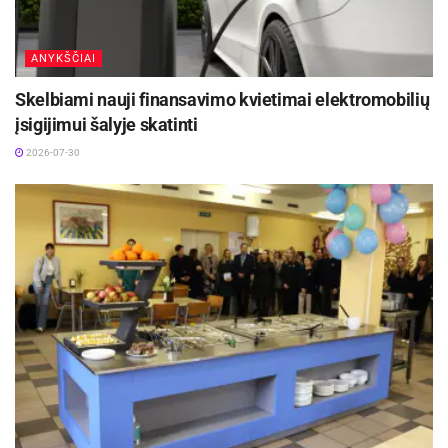
ANYKŠČIAI
Skelbiami nauji finansavimo kvietimai elektromobilių
įsigijimui šalyje skatinti
2026-07-30