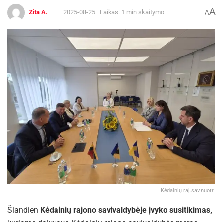
A
Zita A.
2025-08-25
Laikas: 1 min skaitymo
A
Kėdainių raj.sav.nuotr.
Šiandien
Kėdainių rajono savivaldybėje įvyko susitikimas,