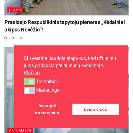
ĮDOMU
Prasidėjo Respublikinis tapytojų pleneras „Kėdainiai
abipus Nevėžio“!
2026-08-07
Ši svetainė naudoja slapukus, kad užtikrintų
jums geriausią patirtį mūsų svetainėje.
Plačiau
Techniniai
Techniniai
Marketingo
Marketingo
Išsaugoti
Leisti visus
nustatymus
AKTUALIJOS