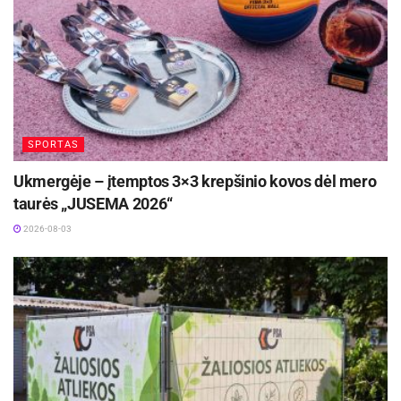
SPORTAS
Ukmergėje – įtemptos 3×3 krepšinio kovos dėl mero
taurės „JUSEMA 2026“
2026-08-03