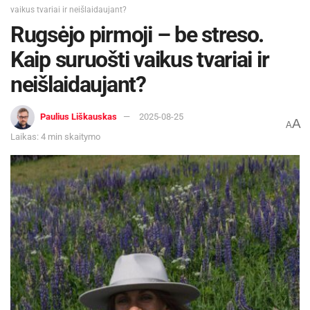
vaikus tvariai ir neišlaidaujant?
Rugsėjo pirmoji – be streso.
Kaip suruošti vaikus tvariai ir
neišlaidaujant?
Paulius Liškauskas
2025-08-25
A
A
Laikas: 4 min skaitymo