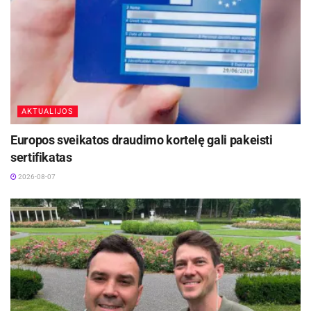
2026-08-09
Šaltinis:
Kėdainių rajono savivaldybė
AKTUALIJOS
Europos sveikatos draudimo kortelę gali pakeisti
sertifikatas
2026-08-07