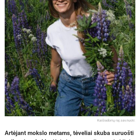
Kaišiadorių raj.sav.nuotr.
Artėjant mokslo metams, tėveliai skuba suruošti