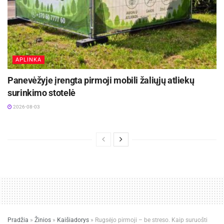
APLINKA
Panevėžyje įrengta pirmoji mobili žaliųjų atliekų
surinkimo stotelė
2026-08-03
Pradžia
»
Žinios
»
Kaišiadorys
»
Rugsėjo pirmoji – be streso. Kaip suruošti