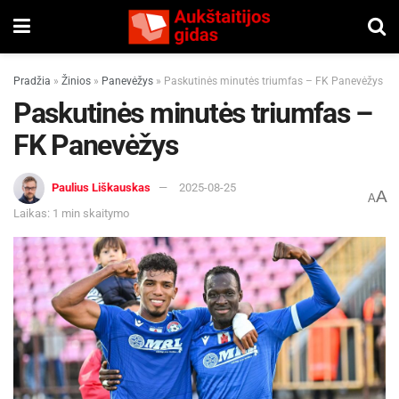
Pradžia
»
Žinios
»
Panevėžys
»
Paskutinės minutės triumfas – FK Panevėžys
Paskutinės minutės triumfas –
FK Panevėžys
Paulius Liškauskas
2025-08-25
A
A
Laikas: 1 min skaitymo