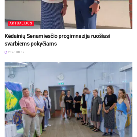
AKTUALIJOS
Kėdainių Senamiesčio progimnazija ruošiasi
svarbiems pokyčiams
2026-08-07