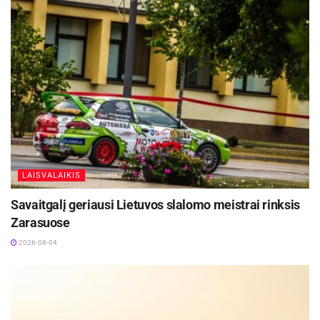
Šaltinis:
FK „Panevėžys“
Žymos:
A lyga
FK „Panevėžys“
Futbolas
LAISVALAIKIS
Savaitgalį geriausi Lietuvos slalomo meistrai rinksis
Zarasuose
2026-08-04