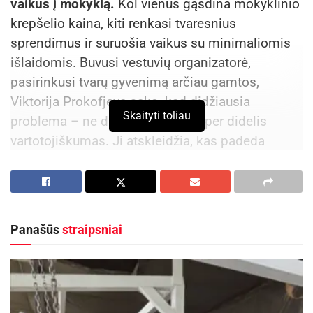
vaikus į mokyklą.
Kol vienus gąsdina mokyklinio
krepšelio kaina, kiti renkasi tvaresnius
sprendimus ir suruošia vaikus su minimaliomis
išlaidomis. Buvusi vestuvių organizatorė,
pasirinkusi tvarų gyvenimą arčiau gamtos,
Viktorija Prokofjeva sako, kad didžiausia
Skaityti toliau
problema – ne didelės kainos, o per didelis
vartotojiškumas. Ji atskleidžia, kas padeda
išvengti priešmokyklinio streso ir išlaidų. Tuo
tarpu gamintojų ir importuotojų asociacijos
„Gamtos ateitis“ viešinimo ir marketingo vadovė
Diana Ramanauskaitė dalinasi patarimais, kaip
Panašūs
straipsniai
mokyklinį pasiruošimą padaryti draugiškesnį
gamtai.
Per brangu? O gal iš tiesų – per pigu?