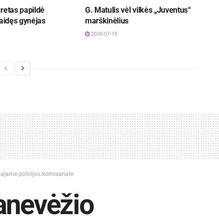
retas papildė
G. Matulis vėl vilkės „Juventus“
žaidęs gynėjas
marškinėlius
2026-07-18
iajame policijos komisariate
anevėžio