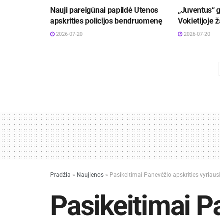
Nauji pareigūnai papildė Utenos
„Juventus“ g
apskrities policijos bendruomenę
Vokietijoje 
2026-07-20
2026-07-20
Pradžia
»
Naujienos
»
Pasikeitimai Panevėžio apskrities vyriaus
Pasikeitimai P