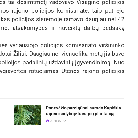
ieš tai dešimtmetį vadovavo Visagino policijos
nos rajono policijos komisariate, taip pat ėjo
kas policijos sistemoje tarnavo daugiau nei 42
umo, atsakomybės ir nuveiktų darbų pėdsaką
s vyriausiojo policijos komisariato viršininko
tui Žiliui. Daugiau nei vienuolika metų jis buvo
policijos padalinių uždavinių įgyvendinimą. Nuo
ygiavertes rotuojamas Utenos rajono policijos
Panevėžio pareigūnai surado Kupiškio
rajono sodyboje kanapių plantaciją
2026-07-23