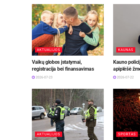
AKTUALIJOS
KAUNAS
Vaikų globos įstatymai,
Kauno polici
registracija bei finansavimas
apiplėšė ž
2026-07-23
2026-07-22
AKTUALIJOS
SPORTAS