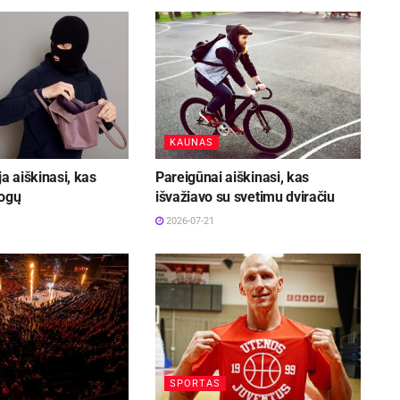
KAUNAS
ja aiškinasi, kas
Pareigūnai aiškinasi, kas
mogų
išvažiavo su svetimu dviračiu
2026-07-21
SPORTAS