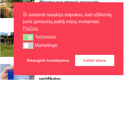
džiugina nuo pirmųjų pavasario
žiedų iki rudens sezono
pabaigos
Ši svetainė naudoja slapukus, kad užtikrintų
jums geriausią patirtį mūsų svetainėje.
2026-08-07
Plačiau
Kaune – nemokamos vasaros
Techniniai
Techniniai
stovyklos vaikams
Marketingo
Marketingo
2026-08-07
Išsaugoti nustatymus
Leisti visus
Europos sveikatos draudimo
kortelę gali pakeisti
sertifikatas
2026-08-07
Rokiškyje užbaigtas
remontuoti Respublikos gatvės
dviračių ir pėsčiųjų takas
2026-08-07