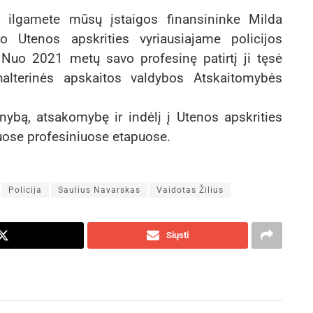
, ilgamete mūsų įstaigos finansininke Milda
 Utenos apskrities vyriausiajame policijos
 Nuo 2021 metų savo profesinę patirtį ji tęsė
halterinės apskaitos valdybos Atskaitomybės
ybą, atsakomybę ir indėlį į Utenos apskrities
juose profesiniuose etapuose.
Policija
Saulius Navarskas
Vaidotas Žilius
Siųsti