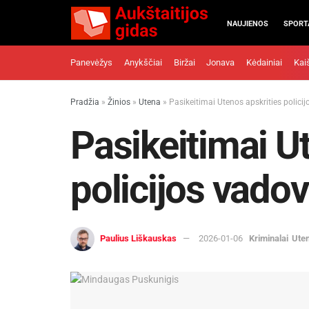
NAUJIENOS
SPORT
Panevėžys
Anykščiai
Biržai
Jonava
Kėdainiai
Kai
Pradžia
»
Žinios
»
Utena
»
Pasikeitimai Utenos apskrities polici
Pasikeitimai U
policijos vado
Paulius Liškauskas
2026-01-06
Kriminalai
Ute