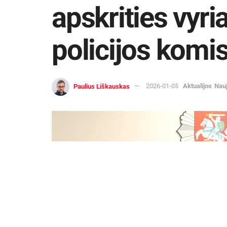
apskrities vyr
policijos komis
Paulius Liškauskas
2026-01-05
Aktualijos
Nau