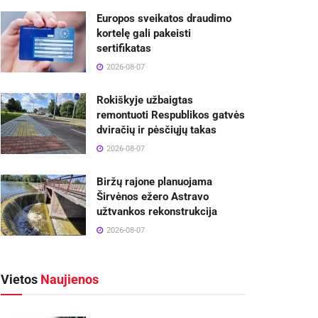
Europos sveikatos draudimo
kortelę gali pakeisti
sertifikatas
2026-08-07
Rokiškyje užbaigtas
remontuoti Respublikos gatvės
dviračių ir pėsčiųjų takas
2026-08-07
Biržų rajone planuojama
Širvėnos ežero Astravo
užtvankos rekonstrukcija
2026-08-07
Vietos
Naujienos