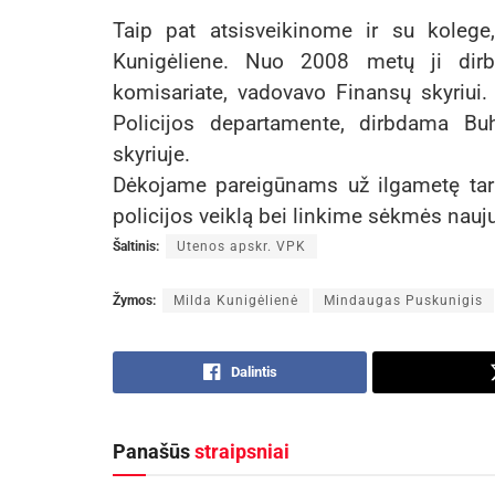
Taip pat atsisveikinome ir su kolege
Kunigėliene. Nuo 2008 metų ji dirbo
komisariate, vadovavo Finansų skyriui.
Policijos departamente, dirbdama Bu
skyriuje.
Dėkojame pareigūnams už ilgametę tarn
policijos veiklą bei linkime sėkmės nau
Šaltinis:
Utenos apskr. VPK
Žymos:
Milda Kunigėlienė
Mindaugas Puskunigis
Dalintis
Panašūs
straipsniai