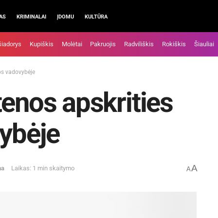
AS
KRIMINALAI
ĮDOMU
KULTŪRA
šiadorys
Kupiškis
Molėtai
Pakruojis
Radviliškis
Rokiškis
Šiauliai
jos vadovybėje
tenos apskrities
vybėje
A
na
Laikas: 1 min skaitymo
A