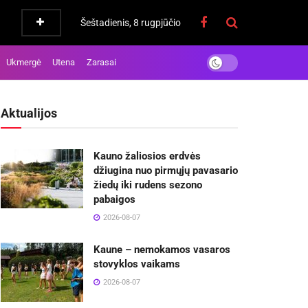
Šeštadienis, 8 rugpjūčio
Ukmergė
Utena
Zarasai
Aktualijos
Kauno žaliosios erdvės
džiugina nuo pirmųjų pavasario
žiedų iki rudens sezono
pabaigos
2026-08-07
Kaune – nemokamos vasaros
stovyklos vaikams
2026-08-07