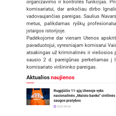
organizavimo ir kontrolės funkcijas. Pr
komisariatui, dar anksčiau dirbo Ignali
vadovaujančias pareigas. Saulius Navars
metus, palikdamas ryškų profesional
įstaigos istorijoje.
Padėkojome dar vienam Utenos apskritie
pavaduotojui, vyresniajam komisarui Vaido
atsakingas už kriminalinės ir viešosios 
sausio 2 d. pareigūnas perkeliamas į l
komisariato viršininko pareigas.
Aktualios
naujienos
Rugpjūčio 11-ąją Utenoje vyks
nacionalinės „Maisto banko“ civilinės
saugos pratybos
2026-08-06