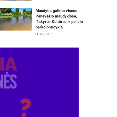
Maudytis galima visose
Panevėžio maudyklose,
išskyrus Kultūros ir poilsio
parko braidyklą
2026-08-07