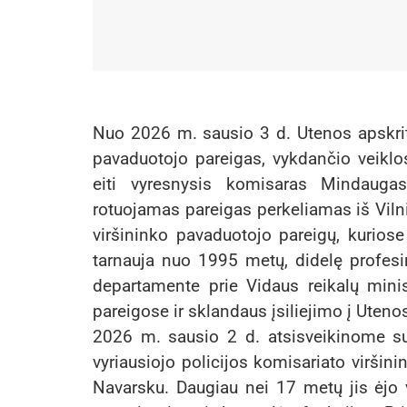
Nuo 2026 m. sausio 3 d. Utenos apskriti
pavaduotojo pareigas, vykdančio veiklo
eiti vyresnysis komisaras Mindaugas
rotuojamas pareigas perkeliamas iš Vilni
viršininko pavaduotojo pareigų, kurios
tarnauja nuo 1995 metų, didelę profesi
departamente prie Vidaus reikalų mini
pareigose ir sklandaus įsiliejimo į Uten
2026 m. sausio 2 d. atsisveikinome su 
vyriausiojo policijos komisariato viršin
Navarsku. Daugiau nei 17 metų jis ėjo 