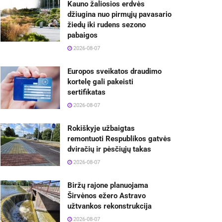
Kauno žaliosios erdvės
džiugina nuo pirmųjų pavasario
žiedų iki rudens sezono
pabaigos
2026-08-07
Europos sveikatos draudimo
kortelę gali pakeisti
sertifikatas
2026-08-07
Rokiškyje užbaigtas
remontuoti Respublikos gatvės
dviračių ir pėsčiųjų takas
2026-08-07
Biržų rajone planuojama
Širvėnos ežero Astravo
užtvankos rekonstrukcija
2026-08-07