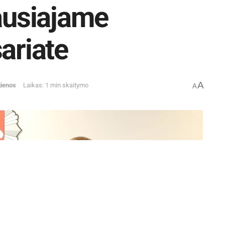
iausiajame
ariate
A
jienos
Laikas: 1 min skaitymo
A