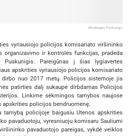
Mindaugas Puskunigis
es vyriausiojo policijos komisariato viršininko
s organizavimo ir kontrolės funkcijas, pradeda
 Puskunigis. Pareigūnas į šias lygiavertes
aus apskrities vyriausiojo policijos komisariato
e dirbo nuo 2017 metų. Policijos sistemoje jis
nės patirties dalį sukaupė dirbdamas Policijos
sterijos. Linkime sėkmingos tarnybos naujose
os apskrities policijos bendruomenę.
tarnybą policijoje baigusiu Utenos apskrities
inko pavaduotoju, vyresniuoju komisaru Sauliumi
viršininko pavaduotojo pareigas, vykdė veiklos