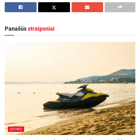
Panašūs
straipsniai
D.
Tušlaitė apgynė čempionės titulą, o R.
Navardauskas šalies grupinių lenktynių
čempionu tapo po penkerių metų pertraukos.
Aktualios
naujienos
ĮDOMU
Kauno rajone, Čekiškėje vyks 2028 metų Europos