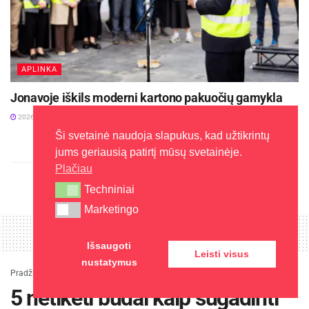
Lietuvos verslo konfederacijos informacija
APLINKA
Jonavoje iškils moderni kartono pakuočių gamykla
2026-06-18
Ši svetainė naudoja slapukus, kad užtikrintų
jums geriausią patirtį mūsų svetainėje.
Plačiau
Techniniai
Techniniai
Marketingo
Marketingo
Išsaugoti
Leisti visus
nustatymus
Pradžia
»
Gyvenimas
»
5 netikėti būdai kaip sugadinti pasimatymą
5 netikėti būdai kaip sugadinti