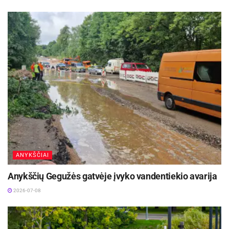
ANYKŠČIAI
Anykščių Gegužės gatvėje įvyko vandentiekio avarija
2026-07-08