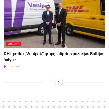
LIETUVA
DHL perka „Venipak“ grupę: stiprins pozicijas Baltijos
šalyse
2026-07-28