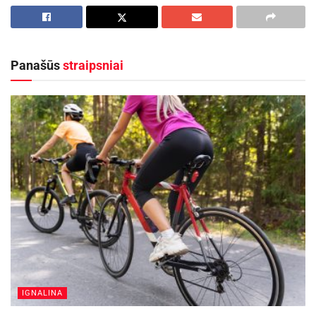
Pasaulio sportinio nardymo čempionatas ir
Pasaulio taurės varžybos. Tokio lygio kovos, kai
dėl čempionų laurų grumiasi pajėgiausi savo
Panašūs
straipsniai
srities atstovai, Lietuvoje rengiamos pirmą kartą.
Nors mūsų šalyje sportinis nardymas dar yra
jauna sporto šaka, dėl lietuvių pasiekimų Sankt
Peterburge, kur pastarąjį kartą vyko Pasaulio
čempionatas, nuspręsta šįkart varžybas surengti
būtent Elektrėnuose. Tuomet Lietuvos delegacija
iš svarbiausių metų kovų parsivežė šešis bronzos
medalius.
„Tikimės, jog šįmet pavyks išlaikyti turėtus
rezultatus ir startas čempionate bus toks pats
IGNALINA
sėkmingas“, – sakė sportinio nardymo