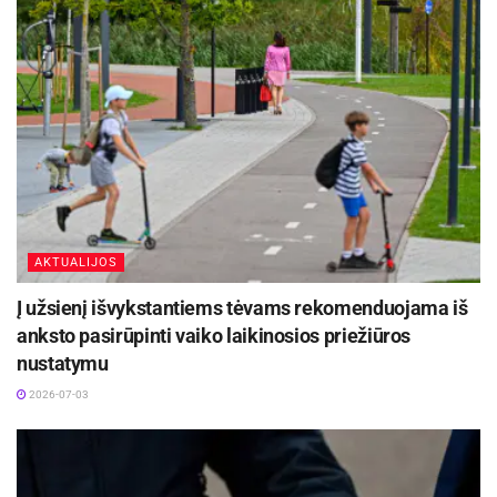
AKTUALIJOS
Į užsienį išvykstantiems tėvams rekomenduojama iš
anksto pasirūpinti vaiko laikinosios priežiūros
nustatymu
2026-07-03