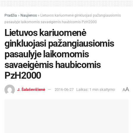
Pradžia
»
Naujienos
»
Lietuvos kariuomenė ginkluojasi pažangiausiomis
pasaulyje laikomomis savaeigėmis haubicomis PzH2000
Lietuvos kariuomenė
ginkluojasi pažangiausiomis
pasaulyje laikomomis
savaeigėmis haubicomis
PzH2000
A
J. Šalaševičienė
2016-06-27
Laikas: 1 min skaitymo
A