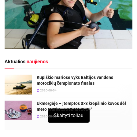
Aktualios
naujienos
Kupiškio mariose vyks Baltijos vandens
motociklų čempionato finalas
2026-08-04
Ukmergėje – įtemptos 3×3 krepšinio kovos dėl
mero taurės „JUSEMA 2026“
Skaityti toliau
2026-08-03
Liepos 1–3 dienomis Elektrėnuose vyks