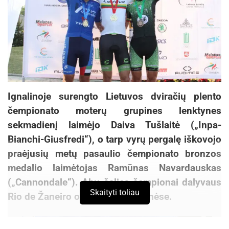
Ignalinoje surengto Lietuvos dviračių plento
čempionato moterų grupines lenktynes
sekmadienį laimėjo Daiva Tušlaitė („Inpa-
Bianchi-Giusfredi“), o tarp vyrų pergalę iškovojo
praėjusių metų pasaulio čempionato bronzos
medalio laimėtojas Ramūnas Navardauskas
(„Cannondale“). Abu šalies čempionai dalyvaus
Skaityti toliau
Rio de Žaneiro olimpinėse žaidynėse.