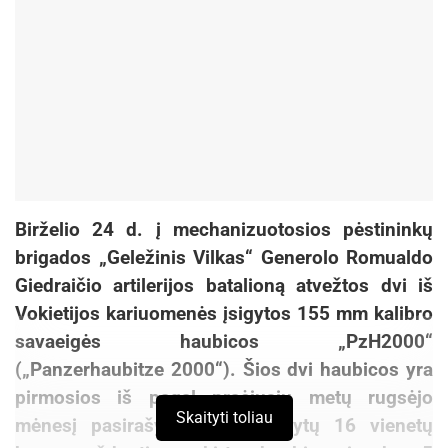
Birželio 24 d. į mechanizuotosios pėstininkų
brigados „Geležinis Vilkas“ Generolo Romualdo
Giedraičio artilerijos batalioną atvežtos dvi iš
Vokietijos kariuomenės įsigytos 155 mm kalibro
savaeigės haubicos „PzH2000“
(„Panzerhaubitze 2000“). Šios dvi haubicos yra
pirmosios iš pagal praėjusių metų rugsėjo
Skaityti toliau
mėnesį pasirašytą sutartį įsigytų 16 vienetų