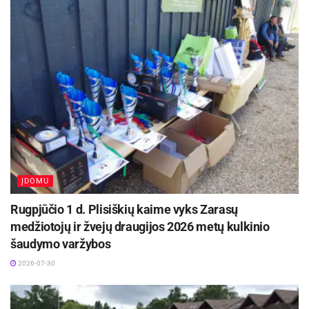
-
+
1
2
ĮDOMU
Rugpjūčio 1 d. Plisiškių kaime vyks Zarasų
medžiotojų ir žvejų draugijos 2026 metų kulkinio
Informaciją parengė Tomas Gaubys
šaudymo varžybos
Nuotraukų autorius – Tomas Gaubys
2026-07-30
www.ldsf.lt