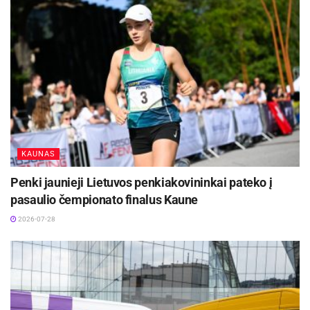
-
+
1
2
Nikas Urbanvičius
KAUNAS
Penki jaunieji Lietuvos penkiakovininkai pateko į
pasaulio čempionato finalus Kaune
2026-07-28