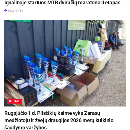
pradininkė Lietuvoje, trenerė, Lietuvos
Ignalinoje startuos MTB dviračių maratono II etapas
povandeninio sporto federacijos viceprezidentė
2026-07-31
Virginija Juodeikienė.
Iš viso Pasaulinio sportinio nardymo čempionate
ir Pasaulio taurės varžybose grumsis 86
sportininkai. Tam tikrose rungtyse jie sudarys ir
komandas nuo dviejų iki aštuonių narių.
ĮDOMU
Rugpjūčio 1 d. Plisiškių kaime vyks Zarasų
medžiotojų ir žvejų draugijos 2026 metų kulkinio
šaudymo varžybos