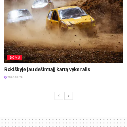
ĮDOMU
Rokiškyje jau dešimtąjį kartą vyks ralis
2026-07-29