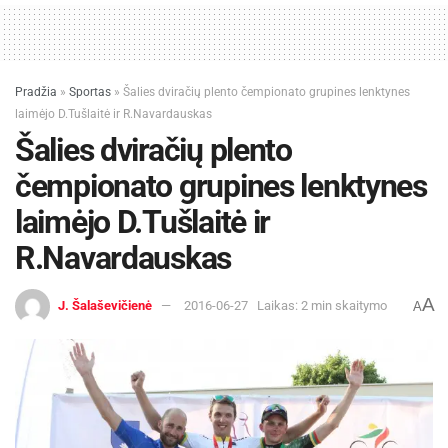
Pradžia
»
Sportas
»
Šalies dviračių plento čempionato grupines lenktynes
laimėjo D.Tušlaitė ir R.Navardauskas
Šalies dviračių plento
čempionato grupines lenktynes
laimėjo D.Tušlaitė ir
R.Navardauskas
A
J. Šalaševičienė
2016-06-27
Laikas: 2 min skaitymo
A