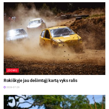
nardymo čempionato sidabro medalio laimėtoja.
Manoma, kad ant apdovanojamųjų pakilos lips ir
pasaulio bronzos medalio šeimininkas Nikas
Urbanovičius.
Sportinis nardymas Lietuvoje pradėtas
propaguoti prieš ketverius metus. Pasaulyje ši
sporto šaka taip pat yra naujovė – pirmosios
tarptautinės varžybos, kuriose grūmėsi 64
sportininkai, 2000-aisiais surengtos Ispanijoje.
ĮDOMU
Rokiškyje jau dešimtąjį kartą vyks ralis
2026-07-29