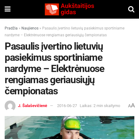
Pradžia
»
Naujienos
»
Pasaulis įvertino lietuvių pasiekimus sportiniame
nardyme – Elektrėnuose rengiamas geriausiųjų čempionatas
Pasaulis įvertino lietuvių
pasiekimus sportiniame
nardyme – Elektrėnuose
rengiamas geriausiųjų
čempionatas
A
J. Šalaševičienė
2016-06-27
Laikas: 2 min skaitymo
A