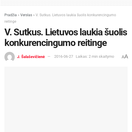
Pradžia
»
Verslas
»
V. Sutkus. Lietuvos laukia šuolis konkurencingumo
reitinge
V. Sutkus. Lietuvos laukia šuolis
konkurencingumo reitinge
A
J. Šalaševičienė
2016-06-27
Laikas: 2 min skaitymo
A