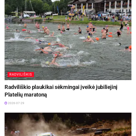
RADVILIŠKIS
Radviliškio plaukikai sėkmingai įveikė jubiliejinį
Platelių maratoną
2026-07-29