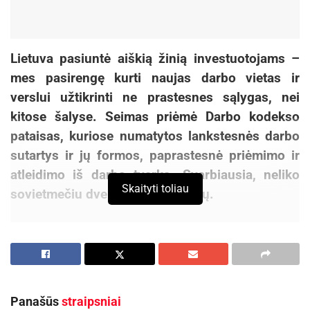
Lietuva pasiuntė aiškią žinią investuotojams –
mes pasirengę kurti naujas darbo vietas ir
verslui užtikrinti ne prastesnes sąlygas, nei
kitose šalyse. Seimas priėmė Darbo kodekso
pataisas, kuriose numatytos lankstesnės darbo
sutartys ir jų formos, paprastesnė priėmimo ir
atleidimo iš darbo tvarka. Svarbiausia, neliko
Skaityti toliau
sovietmečiu dvelkiančių nuostatų.
„Naująjį darbo kodeksą reikėtų vertinti kur kas
platesniame kontekste nei vien kaip darbdavio ir
darbuotojo santykius. Turime galvoti apie šalies
ekonominę plėtrą, naujas darbo vietas, verslą,
Panašūs
straipsniai
nuo kurio priklauso visos šalies perspektyvos.