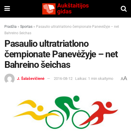
Pradžia
»
Sportas
»
Pasaulio ultratriatlono čempionate Panevėžyje – net
Bahreino šeichas
Pasaulio ultratriatlono
čempionate Panevėžyje – net
Bahreino šeichas
A
J. Šalaševičienė
2016-08-12
Laikas: 1 min skaitymo
A