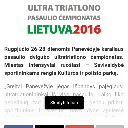
Rugpjūčio 26-28 dienomis Panevėžyje karaliaus
pasaulio dvigubo ultratriatlono čempionatas.
Miestas intensyviai ruošiasi – Savivaldybė
sportininkams rengia Kultūros ir poilsio parką.
„Greitai Panevėžyje jėgas išbandys pajėgiausi
ultratriatlonininkai iš viso pasaulio. Laiko liko
nebedaug, tad stengiamės kuo geriau priimti
Skaityti toliau
sportininkus ir svečius. Savivaldybė apsiėmė
pasirūpinti sportininkams reikalinga
infrastruktūra. Kultūros ir poilsio parke