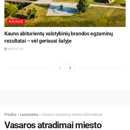
KAUNAS
Kauno abiturientų valstybinių brandos egzaminų
rezultatai – vėl geriausi šalyje
2026-07-24
Pradžia
»
Laisvalaikis
»
Vasaros atradimai miesto bibliotekose
Vasaros atradimai miesto