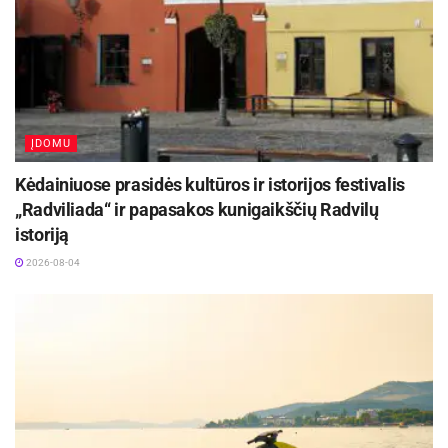
skiaučių, panaudodami gamtines medžiagas
kūrė atvirukus, iš laikraščių pynė knygos viršelį,
papjė-mašė technika gamino pasakų veikėjų
kaukes, ir net mok
ĮDOMU
Kėdainiuose prasidės kultūros ir istorijos festivalis
„Radviliada“ ir papasakos kunigaikščių Radvilų
istoriją
2026-08-04
ėsi piešti… iliuzijas! Mažiesiems taip pat buvo
organizuotos judrių žaidimų, sporto dienos bei
smagios orientacinės varžybos – „Lobių