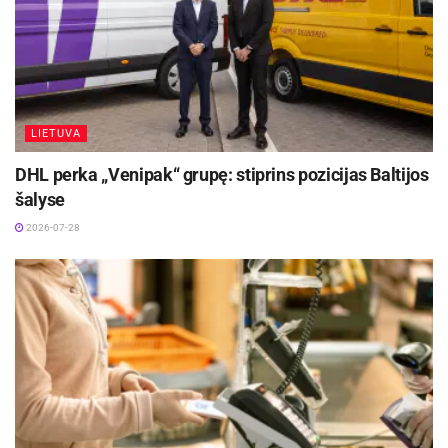
LIETUVA
DHL perka „Venipak“ grupę: stiprins pozicijas Baltijos
šalyse
2026-07-28