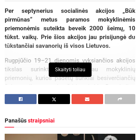
Per septynerius socialinės akcijos „Būk
pirmūnas“ metus paramos mokyklinėmis
priemonėmis suteikta beveik 2000 šeimų, 10
tūkst. vaikų. Prie šios akcijos jau prisijungė du
tūkstančiai savanorių iš visos Lietuvos.
Rugpjūčio 19–21 dienomis vyksiančios akcijos
tikslas surinkti kuo daugiau mokyklinių
Skaityti toliau
priemonių, kurios padėtų sunkiai besiverčiančių
šeimų vaikams pasiruošti į mokyklą. Per akcijos
metus savanoriai daugiausiai padėjo mamoms,
kurios vienos augina vaikus ar darbus
praradusioms, daugiavaikėms šeimoms.
Panašūs
straipsniai
Akcijos organizatoriai, lankydami šeimas ir
matydami skaudžias vaikų istorijas mokykloje,