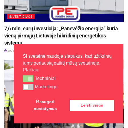
INVESTICIJOS
7,6 mln. eurų investicija: „Panevėžio energija“ kuria
vieną pirmųjų Lietuvoje hibridinių energetikos
sistemų
2026-06-25
Ši svetainė naudoja slapukus, kad užtikrintų
jums geriausią patirtį mūsų svetainėje.
Plačiau
Techniniai
Techniniai
Marketingo
Marketingo
Išsaugoti
Leisti visus
nustatymus