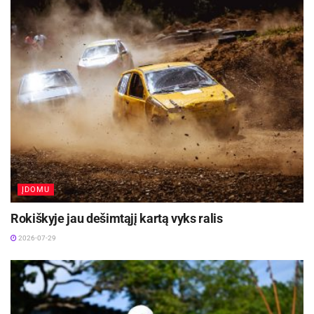
ĮDOMU
Rokiškyje jau dešimtąjį kartą vyks ralis
2026-07-29