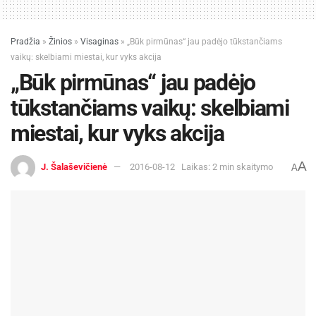
Pradžia
»
Žinios
»
Visaginas
»
„Būk pirmūnas“ jau padėjo tūkstančiams
vaikų: skelbiami miestai, kur vyks akcija
„Būk pirmūnas“ jau padėjo
tūkstančiams vaikų: skelbiami
miestai, kur vyks akcija
A
J. Šalaševičienė
2016-08-12
Laikas: 2 min skaitymo
A