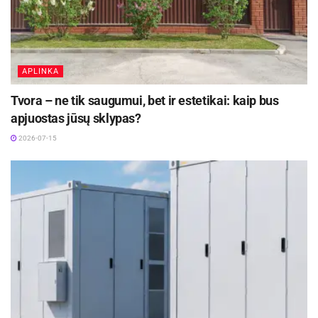
kviečia užsukti į svečius. Čia linksmų, judrių
kūrybinės saviraiškos mėgėjų laukia aktyvus
laisvalaikio praleidimas.
APLINKA
Indrė Lašinytė
Tvora – ne tik saugumui, bet ir estetikai: kaip bus
apjuostas jūsų sklypas?
2026-07-15