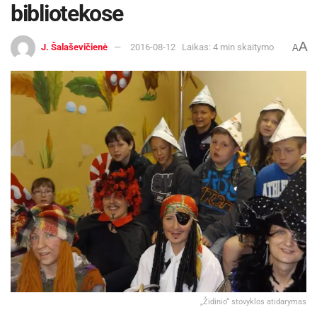
bibliotekose
A
J. Šalaševičienė
2016-08-12
Laikas: 4 min skaitymo
A
„Židinio“ stovyklos atidarymas