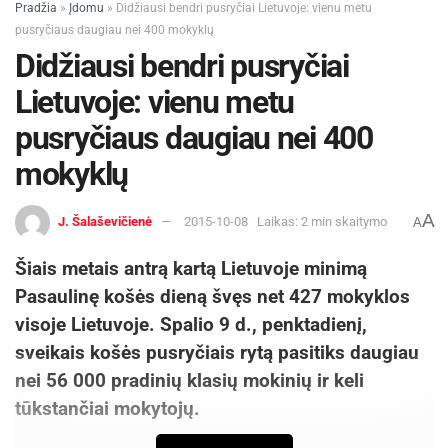
Pradžia
»
Įdomu
»
Didžiausi bendri pusryčiai Lietuvoje: vienu metu
išrinktiems lyderiams TTIP sutarties atveju yra
pusryčiaus daugiau nei 400 mokyklų
labai sunku, mat demokratiški kanalai šiose
Didžiausi bendri pusryčiai
derybose beveik visiškai uždaryti. Čia belieka
Lietuvoje: vienu metu
peticijos, protestai, mitingai ir kiti tikrose
demokratijose nedraudžiami kanalai. Visgi
pusryčiaus daugiau nei 400
nenaudoti šių kanalų ir palikti TTIP politikams
mokyklų
bei korporacijoms reikštų pasyviai atsisakyti
savo, kaip demokratiško režimo piliečių, balsų.
A
J. Šalaševičienė
2015-10-08
Laikas: 2 min skaitymo
A
Europiečių peticiją prieš TTIP ir CETA galite
Šiais metais antrą kartą Lietuvoje minimą
pasirašyti čia: Europos piliečių PETICIJA prieš
Pasaulinę košės dieną švęs net 4
27 mokyklos
TTIP ir CETA
visoje Lietuvoje. Spalio 9 d., penktadienį,
sveikais košės pusryčiais rytą pasitiks daugiau
Justina Poškevičiūtė
nei 5
6 000 pradinių klasių mokinių ir keli
tūkstančiai mokytojų.