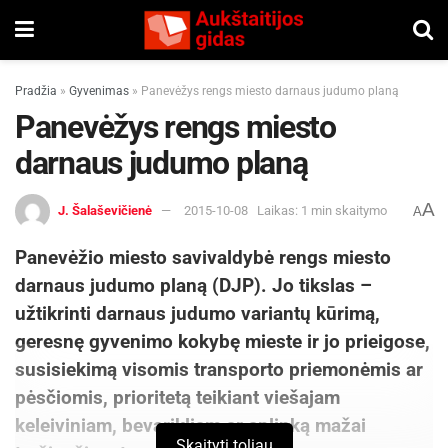
Pradžia
»
Gyvenimas
»
Panevėžys rengs miesto darnaus judumo planą
Panevėžys rengs miesto
darnaus judumo planą
A
J. Šalaševičienė
2015-10-08
Laikas: 1 min skaitymo
A
Panevėžio miesto savivaldybė rengs miesto
darnaus judumo planą (DJP). Jo tikslas –
užtikrinti darnaus judumo variantų kūrimą,
geresnę gyvenimo kokybę mieste ir jo prieigose,
susisiekimą visomis transporto priemonėmis ar
pėsčiomis, prioritetą teikiant viešajam
keleiviniam, bevarikliam ar aplinką mažai
Skaityti toliau