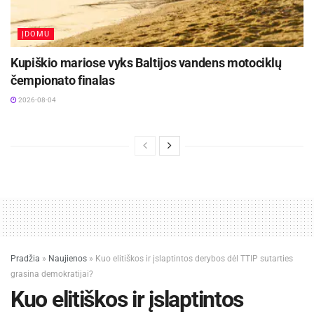
ĮDOMU
Kupiškio mariose vyks Baltijos vandens motociklų
čempionato finalas
2026-08-04
Pradžia
»
Naujienos
»
Kuo elitiškos ir įslaptintos derybos dėl TTIP sutarties
grasina demokratijai?
Kuo elitiškos ir įslaptintos