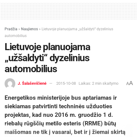
Pradžia
»
Naujienos
»
Lietuvoje planuojama „užšaldyti“ dyzelinius
automobilius
Lietuvoje planuojama
„užšaldyti“ dyzelinius
automobilius
A
J. Šalaševičienė
2015-10-08
Laikas: 2 min skaitymo
A
Energetikos ministerijoje bus aptariamas ir
siekiamas patvirtinti techninės užduoties
projektas, kad nuo 2016 m. gruodžio 1 d.
riebalų rūgščių metilo esteris (RRME) būtų
maišomas ne tik į vasarai, bet ir į žiemai skirtą