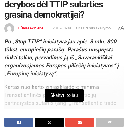
derybos dėl TTIP sutarties
grasina demokratijai?
A
J. Šalaševičienė
2015-10-08
Laikas: 3 min skaitymo
A
Po „Stop TTIP“ iniciatyva jau apie 3 mln. 300
tūkst. europiečių parašų. Parašus nuspręsta
rinkti toliau, pervadinus ją iš „Savarankiškai
organizuojamos Europos piliečių iniciatyvos“ į
„Europinę iniciatyvą“.
Kartas nuo karto žiniasklaidoje minima
Transatlantinės prekybos ir investicijų
Skaityti toliau
partnerystės sutartis (ang. „Transatlantic trade
and investment partnership“, TTIP) ne tik
skamba kaip sudėtingų derybų objektas; ji tokia
ir yra. Vartotojų teisės, profesinių sąjungų