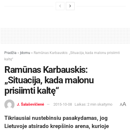
Pradžia
»
Įdomu
»
Ramūnas Karbauskis: „Situacija, kada malonu prisiimti
kaltę“
Ramūnas Karbauskis:
„Situacija, kada malonu
prisiimti kaltę“
A
J. Šalaševičienė
2015-10-08
Laikas: 2 min skaitymo
A
Tikriausiai nustebinsiu pasakydamas, jog
Lietuvoje atsirado krepšinio arena, kurioje