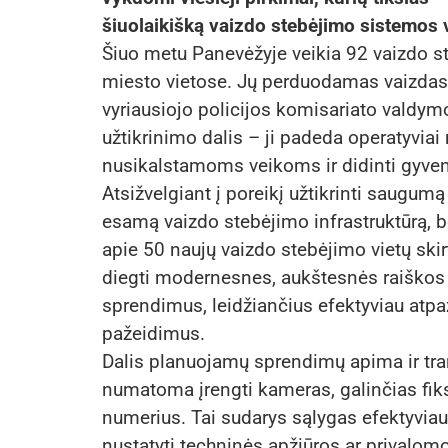
šiuolaikišką vaizdo stebėjimo sistemos 
Šiuo metu Panevėžyje veikia 92 vaizdo s
miesto vietose. Jų perduodamas vaizdas 
vyriausiojo policijos komisariato valdym
užtikrinimo dalis – ji padeda operatyviai 
nusikalstamoms veikoms ir didinti gyve
Atsižvelgiant į poreikį užtikrinti saugumą
esamą vaizdo stebėjimo infrastruktūrą, be
apie 50 naujų vaizdo stebėjimo vietų sk
diegti modernesnes, aukštesnės raiškos
sprendimus, leidžiančius efektyviau atpaži
pažeidimus.
Dalis planuojamų sprendimų apima ir tr
numatoma įrengti kameras, galinčias fiks
numerius. Tai sudarys sąlygas efektyviau 
nustatyti techninės apžiūros ar privalomo