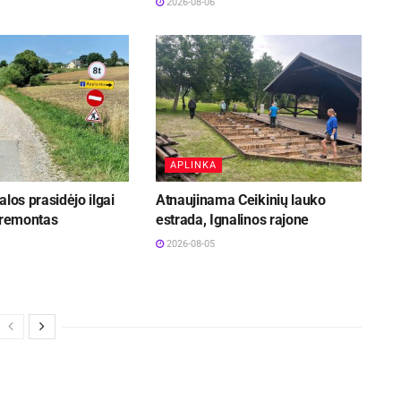
2026-08-06
APLINKA
alos prasidėjo ilgai
Atnaujinama Ceikinių lauko
 remontas
estrada, Ignalinos rajone
2026-08-05