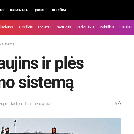
AS
KRIMINALAI
ĮDOMU
KULTŪRA
šiadorys
Kupiškis
Molėtai
Pakruojis
Radviliškis
Rokiškis
Šiauliai
o sistemą
ujins ir plės
mo sistemą
A
ėžys
Laikas: 1 min skaitymo
A