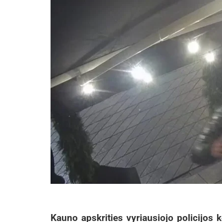
Kauno apskrities vyriausiojo policijos