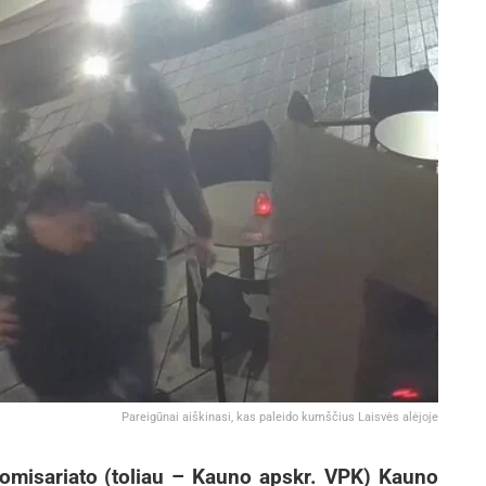
Pareigūnai aiškinasi, kas paleido kumščius Laisvės alėjoje
 komisariato (toliau – Kauno apskr. VPK) Kauno