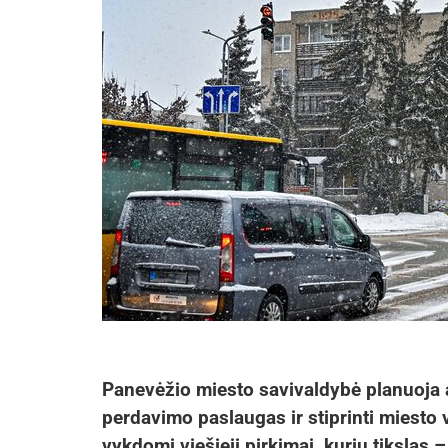
Panevėžio miesto savivaldybė planuoja 
perdavimo paslaugas ir stiprinti miesto
vykdomi viešieji pirkimai, kurių tikslas –