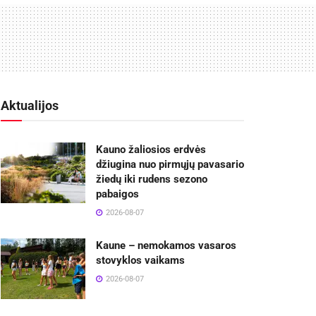
Aktualijos
Kauno žaliosios erdvės
džiugina nuo pirmųjų pavasario
žiedų iki rudens sezono
pabaigos
2026-08-07
Kaune – nemokamos vasaros
stovyklos vaikams
2026-08-07