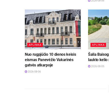
2026-08-06
APLINKA
APLINKA
Nuo rugpjūčio 10 dienos keisis
Šalia Baisog
eismas Panevėžio Vakarinės
laukto kelio
gatvės atkarpoje
2026-08-05
2026-08-06