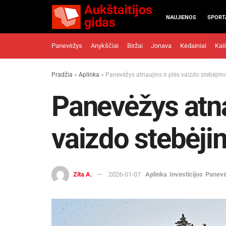
NAUJIENOS
SPORT
Panevėžys
Anykščiai
Biržai
Jonava
Kėdainiai
Kai
Pradžia
»
Aplinka
»
Panevėžys atnaujins ir plės vaizdo stebėjim
Panevėžys atna
vaizdo stebėji
Zita A.
2026-01-07
Aplinka
Investicijos
Panev