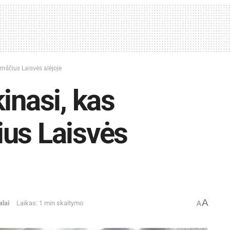
umščius Laisvės alėjoje
inasi, kas
ius Laisvės
A
alai
Laikas: 1 min skaitymo
A