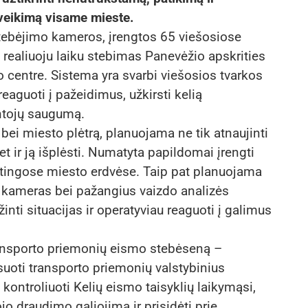
veikimą visame mieste.
tebėjimo kameros, įrengtos 65 viešosiose
realiuoju laiku stebimas Panevėžio apskrities
o centre. Sistema yra svarbi viešosios tvarkos
reaguoti į pažeidimus, užkirsti kelią
ntojų saugumą.
 bei miesto plėtrą, planuojama ne tik atnaujinti
t ir ją išplėsti. Numatyta papildomai įrengti
irtingose miesto erdvėse. Taip pat planuojama
 kameras bei pažangius vaizdo analizės
nti situacijas ir operatyviau reaguoti į galimus
ansporto priemonių eismo stebėseną –
uoti transporto priemonių valstybinius
kontroliuoti Kelių eismo taisyklių laikymąsi,
jo draudimo galiojimą ir prisidėti prie