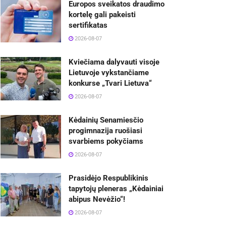
Europos sveikatos draudimo
kortelę gali pakeisti
sertifikatas
2026-08-07
Kviečiama dalyvauti visoje
Lietuvoje vykstančiame
konkurse „Tvari Lietuva“
2026-08-07
Kėdainių Senamiesčio
progimnazija ruošiasi
svarbiems pokyčiams
2026-08-07
Prasidėjo Respublikinis
tapytojų pleneras „Kėdainiai
abipus Nevėžio“!
2026-08-07