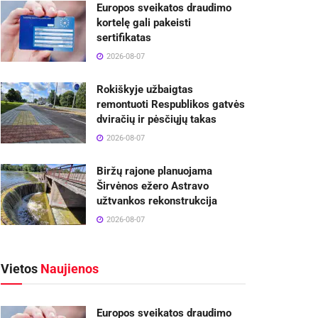
Europos sveikatos draudimo
kortelę gali pakeisti
sertifikatas
2026-08-07
Rokiškyje užbaigtas
remontuoti Respublikos gatvės
dviračių ir pėsčiųjų takas
2026-08-07
Biržų rajone planuojama
Širvėnos ežero Astravo
užtvankos rekonstrukcija
2026-08-07
Vietos
Naujienos
Europos sveikatos draudimo