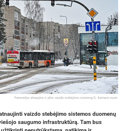
Panevėžys atnaujins ir plės vaizdo stebėjimo sistemą/G. Kartano nuotr.
atnaujinti vaizdo stebėjimo sistemos duomenų
 viešojo saugumo infrastruktūrą. Tam bus
 užtikrinti nenutrūkstamą, patikimą ir