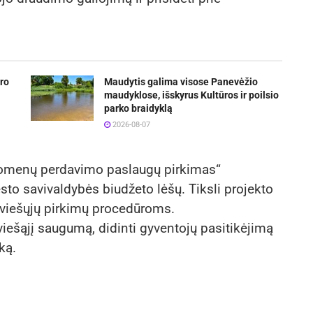
ro
Maudytis galima visose Panevėžio
maudyklose, išskyrus Kultūros ir poilsio
parko braidyklą
2026-08-07
uomenų perdavimo paslaugų pirkimas“
to savivaldybės biudžeto lėšų. Tiksli projekto
 viešųjų pirkimų procedūroms.
i viešąjį saugumą, didinti gyventojų pasitikėjimą
ką.