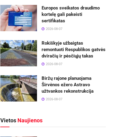
Europos sveikatos draudimo
kortelę gali pakeisti
sertifikatas
2026-08-07
Rokiškyje užbaigtas
remontuoti Respublikos gatvės
dviračių ir pėsčiųjų takas
2026-08-07
Biržų rajone planuojama
Širvėnos ežero Astravo
užtvankos rekonstrukcija
2026-08-07
Vietos
Naujienos