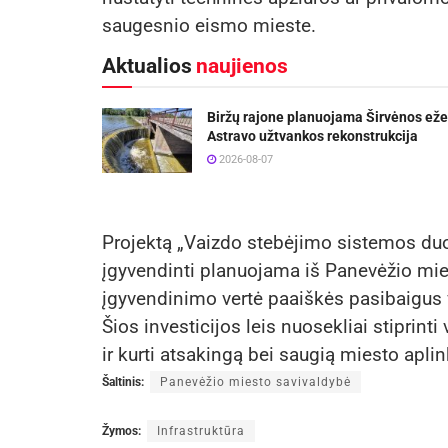
saugesnio eismo mieste.
Aktualios
naujienos
Biržų rajone planuojama Širvėnos eže
Astravo užtvankos rekonstrukcija
2026-08-07
Projektą „Vaizdo stebėjimo sistemos d
įgyvendinti planuojama iš Panevėžio mies
įgyvendinimo vertė paaiškės pasibaigus
Šios investicijos leis nuosekliai stiprint
ir kurti atsakingą bei saugią miesto aplin
Šaltinis:
Panevėžio miesto savivaldybė
Žymos:
Infrastruktūra