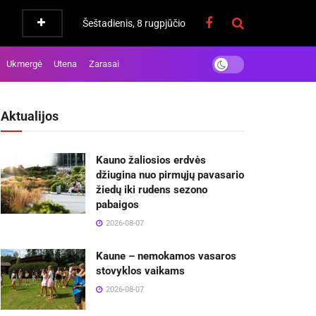
Šeštadienis, 8 rugpjūčio
Ukmergė
Utena
Zarasai
Aktualijos
Kauno žaliosios erdvės
džiugina nuo pirmųjų pavasario
žiedų iki rudens sezono
pabaigos
2026-08-07
Kaune – nemokamos vasaros
stovyklos vaikams
2026-08-07