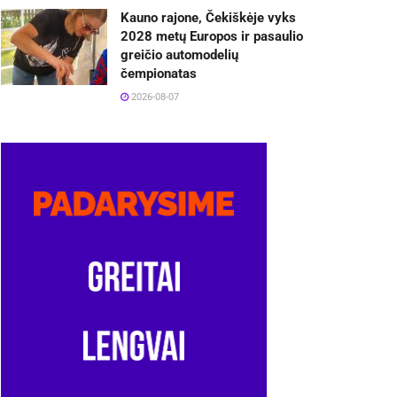
Kauno rajone, Čekiškėje vyks
2028 metų Europos ir pasaulio
greičio automodelių
čempionatas
2026-08-07