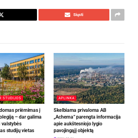
Siųsti
R STUDIJOS
APLINKA
ldomas priėmimas į
Skelbiama privaloma AB
legiją – dar galima
„Achema“ parengta informacija
į valstybės
apie aukštesniojo lygio
s studijų vietas
pavojingąjį objektą