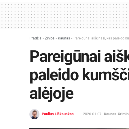
Pradžia
»
Žinios
»
Kaunas
»
Pareigūnai aiškinasi, kas paleido k
Pareigūnai aišk
paleido kumšč
alėjoje
Paulius Liškauskas
2026-01-07
Kaunas
Krimin