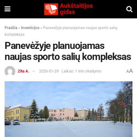
Pradžia
»
Investicijos
»
Panevėžyje planuojamas naujas sporto salių
kompleksas
Panevėžyje planuojamas
naujas sporto salių kompleksas
A
Zita A.
2026-01-29
Laikas: 1 min skaitymo
A