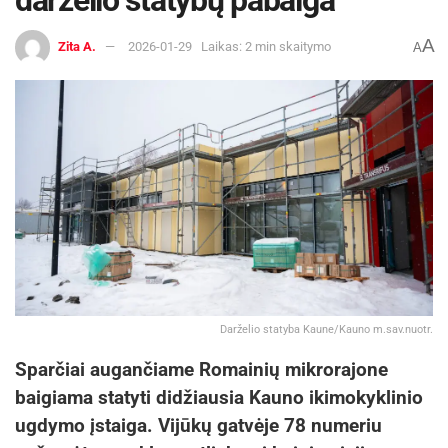
A
Zita A.
2026-01-29
Laikas: 2 min skaitymo
A
Darželio statyba Kaune/Kauno m.sav.nuotr.
Sparčiai augančiame Romainių mikrorajone
baigiama statyti didžiausia Kauno ikimokyklinio
ugdymo įstaiga. Vijūkų gatvėje 78 numeriu