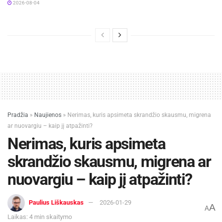
2026-08-04
Pradžia
»
Naujienos
»
Nerimas, kuris apsimeta skrandžio skausmu, migrena
ar nuovargiu – kaip jį atpažinti?
Nerimas, kuris apsimeta
skrandžio skausmu, migrena ar
nuovargiu – kaip jį atpažinti?
Paulius Liškauskas
2026-01-29
A
A
Laikas: 4 min skaitymo