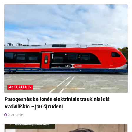
Žymos:
Psichologija
AKTUALIJOS
Patogesnės kelionės elektriniais traukiniais iš
Radviliškio – jau šį rudenį
2026-08-05