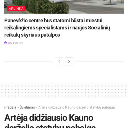
APLINKA
Panevėžio centre bus statomi būstai miestui
reikalingiems specialistams ir naujos Socialinių
reikalų skyriaus patalpos
2026-08-04
Pradžia
»
Švietimas
»
Artėja didžiausio Kauno darželio statybų pabaiga
Artėja didžiausio Kauno
darželio statybų pabaiga