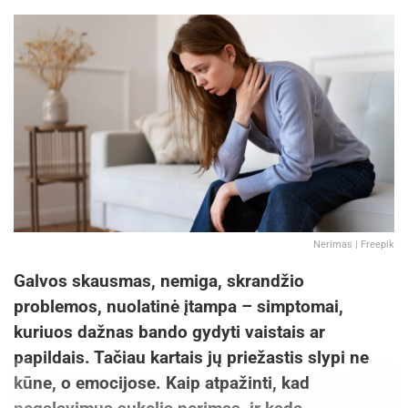
Nerimas | Freepik
Galvos skausmas, nemiga, skrandžio
problemos, nuolatinė įtampa – simptomai,
kuriuos dažnas bando gydyti vaistais ar
papildais. Tačiau kartais jų priežastis slypi ne
kūne, o emocijose. Kaip atpažinti, kad