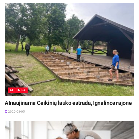
ambicingiems. Drauge tai bus atvira ir gyva erdvė
miesto bendruomenei – vieta sportui, varžyboms
ir aktyviam laisvalaikiui, stiprinanti Panevėžio,
kaip sportui palankaus miesto, tapatybę.
Aktualios
naujienos
Nuo rugpjūčio 10 dienos keisis eismas Panevėžio
Vakarinės gatvės atkarpoje
2026-08-06
Šalia Baisogalos prasidėjo ilgai laukto kelio
remontas
APLINKA
2026-08-05
Atnaujinama Ceikinių lauko estrada, Ignalinos rajone
2026-08-05
Įgyvendinant projektą Raimundo Sargūno sporto
gimnazijos kiemo teritorijoje bus projektuojamas
optimalaus dydžio, dviejų aukštų sporto