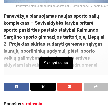
Panevėžyje planuojamas naujas sporto salių kompleksas/P. Židonio nuotr.
Panevėžyje planuojamas naujas sporto salių
kompleksas – Savivaldybės taryba pritarė
sporto paskirties pastato statybai Raimundo
Sargūno sporto gimnazijos teritorijoje, Liepų al.
2. Projektas skirtas sudaryti geresnes sąlygas
jaunųjų sportininkų ugdymui, plėsti sporto
veiklų galimybes ir atverti naujas erdves
Skaityti toliau
aktyviam laisvalaikiui miesto bendruomenei.
Naujas sporto paskirties pastatas leis Raimundo
Sargūno sporto gimnazijai dar kryptingiau dirbti
su jaunaisiais talentais, stiprinti specializuoto
sportinio ugdymo kokybę ir sudaryti sąlygas
Panašūs
straipsniai
vaikams augti sveikiems, motyvuotiems ir