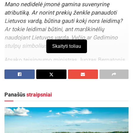
Mano nedidelė įmonė gamina suvenyrinę
atributiką. Ar norint prekių ženkle panaudoti
Lietuvos vardą, būtina gauti kokį nors leidimą?
Ar tokie leidimai būtini, ant marškinėlių
naudojant Lietuvos vardą, Vyčio ar Gedimino
stulpų simbolius?
Skaityti toliau
Atsako teisingumo ministras Juozas Bernatonis
Bet koks oficialių Lietuvos simbolių naudojimas
(Lietuvos vardo, vėliavos, Vyčio, Gedimino stulpų
ir kt.) turi būti pagarbus ir nežeminti Lietuvos
Panašūs
straipsniai
valstybės.
Leidimų naudoti Lietuvos valstybės simbolius
tvarka taikoma, kai siekiama prekių ženklo ar
dizaino teisinės apsaugos, kuri suteikia teisę