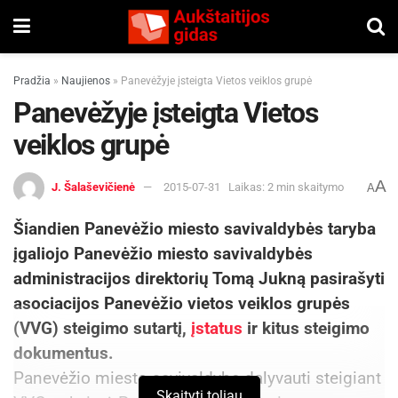
Pradžia
»
Naujienos
»
Panevėžyje įsteigta Vietos veiklos grupė
Panevėžyje įsteigta Vietos
veiklos grupė
A
J. Šalaševičienė
2015-07-31
Laikas: 2 min skaitymo
A
Šiandien Panevėžio miesto savivaldybės taryba
įgaliojo Panevėžio miesto savivaldybės
administracijos direktorių Tomą Jukną pasirašyti
asociacijos Panevėžio vietos veiklos grupės
(VVG) steigimo sutartį,
įstatus
ir kitus steigimo
dokumentus.
Panevėžio miesto savivaldybę dalyvauti steigiant
Skaityti toliau