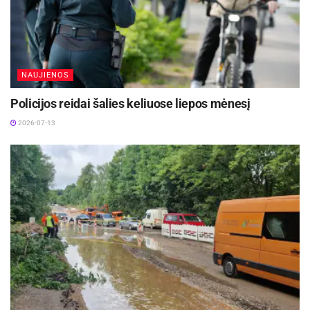
Aktualios
naujienos
DHL perka „Venipak“ grupę: stiprins pozicijas
Baltijos šalyse
NAUJIENOS
2026-07-28
Policijos reidai šalies keliuose liepos mėnesį
Europos Sąjungos sankcijos „Mere“ tinklo
savininkams: ekonominio saugumo ir solidarumo
2026-07-13
su Ukraina užtikrinimas
2026-07-25
Daugiau informacijos teisinio švietimo
klausimais ieškokite Teisingumo ministerijos
interneto svetainėje
http://www.tm.lt/klausimai/duk