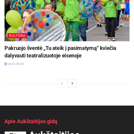
KULTŪRA
Pakruojo šventė „Tu ateik į pasimatymą“ kviečia
dalyvauti teatralizuotoje eisenoje
2026-08-03
Apie Aukštaitijos gidą