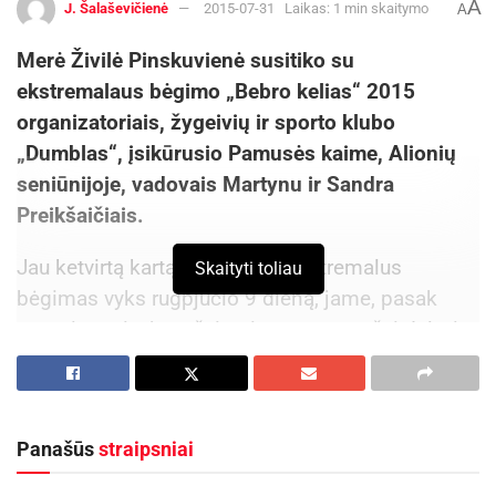
A
J. Šalaševičienė
2015-07-31
Laikas: 1 min skaitymo
A
Merė Živilė Pinskuvienė susitiko su
ekstremalaus bėgimo „Bebro kelias“ 2015
organizatoriais, žygeivių ir sporto klubo
„Dumblas“, įsikūrusio Pamusės kaime, Alionių
seniūnijoje, vadovais Martynu ir Sandra
Preikšaičiais.
Jau ketvirtą kartą rengiamas ekstremalus
Skaityti toliau
bėgimas vyks rugpjūčio 9 dieną, jame, pasak
organizatorių, jau užsiregistravo nemažai dalyvių,
kurie išbandys jėgas 5 ir 10 km bėgime per
pelkes, įveikdami net dvidešimties kliūčių ruožą.
Savo jėgas išbandyti galės ir mažieji dalyviai.
Panašūs
straipsniai
Jiems paruošta nesudėtinga vaikų trasa. Bėgimo
organizatoriai pakvietė merę dalyvauti renginio