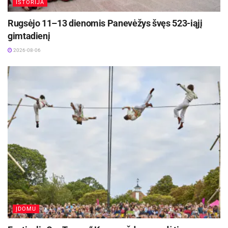
ISTORIJA
Rugsėjo 11–13 dienomis Panevėžys švęs 523-iąjį
gimtadienį
2026-08-06
ĮDOMU