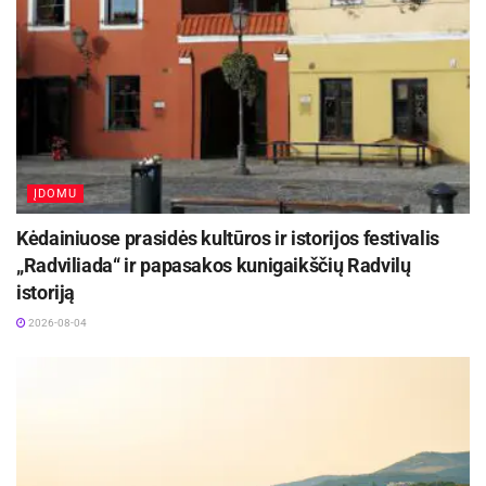
ĮDOMU
Kėdainiuose prasidės kultūros ir istorijos festivalis
„Radviliada“ ir papasakos kunigaikščių Radvilų
istoriją
2026-08-04