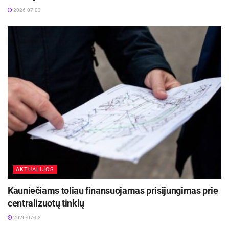
2026-07-03
Kauno abiturientų valstybinių brandos egzaminų
rezultatai – vėl geriausi šalyje
2026-07-24
Vaidas Žagūnis. Atsinaujinęs naftos kainų šokas
vėl išbando Lietuvos verslo pasitikėjimą
2026-07-22
AKTUALIJOS
Kauniečiams toliau finansuojamas prisijungimas prie
centralizuotų tinklų
2026-07-03