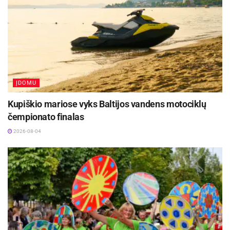
ĮDOMU
Kupiškio mariose vyks Baltijos vandens motociklų
čempionato finalas
2026-08-04