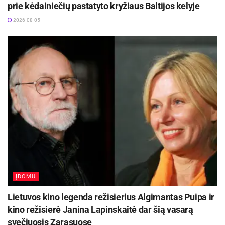
prie kėdainiečių pastatyto kryžiaus Baltijos kelyje
2026-08-05
ĮDOMU
Lietuvos kino legenda režisierius Algimantas Puipa ir
kino režisierė Janina Lapinskaitė dar šią vasarą
svečiuosis Zarasuose