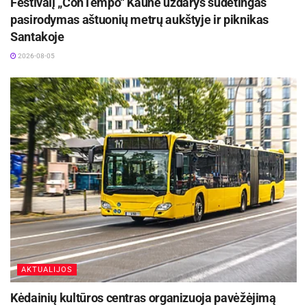
Festivalį „ConTempo“ Kaune uždarys sudėtingas
pasirodymas aštuonių metrų aukštyje ir piknikas
Santakoje
2026-08-05
AKTUALIJOS
Kėdainių kultūros centras organizuoja pavėžėjimą