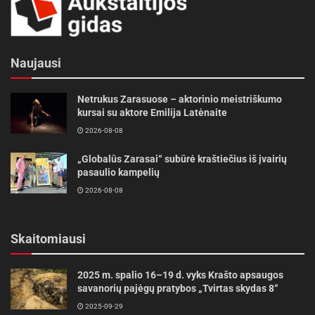
Naujausi
Netrukus Zarasuose – aktorinio meistriškumo
kursai su aktore Emilija Latėnaite
2026-08-08
„Globalūs Zarasai“ subūrė kraštiečius iš įvairių
pasaulio kampelių
2026-08-08
Skaitomiausi
2025 m. spalio 16–19 d. vyks Krašto apsaugos
savanorių pajėgų pratybos „Tvirtas skydas 8“
2025-09-29