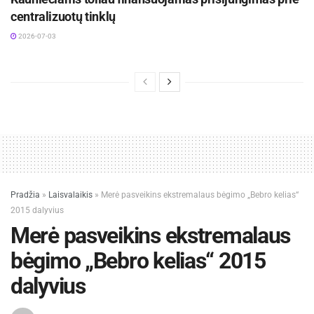
centralizuotų tinklų
2026-07-03
Pradžia
»
Laisvalaikis
»
Merė pasveikins ekstremalaus bėgimo „Bebro kelias“
2015 dalyvius
Merė pasveikins ekstremalaus
bėgimo „Bebro kelias“ 2015
dalyvius