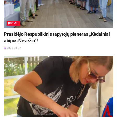
ĮDOMU
Prasidėjo Respublikinis tapytojų pleneras „Kėdainiai
abipus Nevėžio“!
2026-08-07