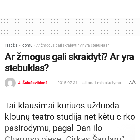
Pradžia
»
Įdomu
»
Ar žmogus gali skraidyti? Ar yra stebuklas?
Ar žmogus gali skraidyti? Ar yra
stebuklas?
A
J. Šalaševičienė
2015-07-31
Laikas: 1 min skaitymo
A
Tai klausimai kuriuos užduoda
klounų teatro studija netikėtu cirko
pasirodymu, pagal Daniilo
Charmso pjesę „Cirkas Šardam“,