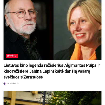
ĮDOMU
Lietuvos kino legenda režisierius Algimantas Puipa ir
kino režisierė Janina Lapinskaitė dar šią vasarą
svečiuosis Zarasuose
2026-08-04