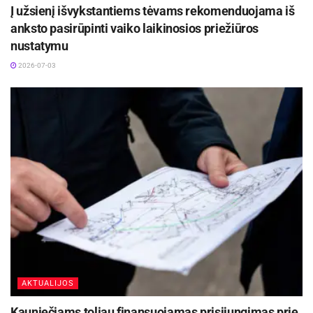
Į užsienį išvykstantiems tėvams rekomenduojama iš
anksto pasirūpinti vaiko laikinosios priežiūros
nustatymu
2026-07-03
AKTUALIJOS
Kauniečiams toliau finansuojamas prisijungimas prie