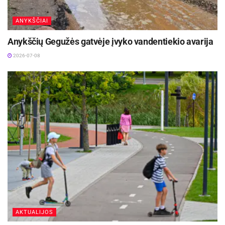
ANYKŠČIAI
Anykščių Gegužės gatvėje įvyko vandentiekio avarija
2026-07-08
AKTUALIJOS