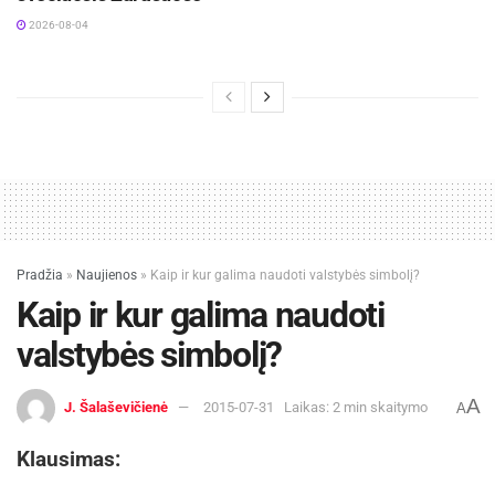
2026-08-04
Pradžia
»
Naujienos
»
Kaip ir kur galima naudoti valstybės simbolį?
Kaip ir kur galima naudoti
valstybės simbolį?
A
J. Šalaševičienė
2015-07-31
Laikas: 2 min skaitymo
A
Klausimas: