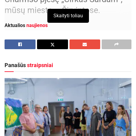
mūsų mieste – Širvintose.
Skaityti toliau
Aktualios
naujienos
Netrukus Zarasuose – aktorinio meistriškumo
kursai su aktore Emilija Latėnaite
2026-08-08
Panašūs
straipsniai
Kviečiama dalyvauti visoje Lietuvoje
vykstančiame konkurse „Tvari Lietuva“
2026-08-07