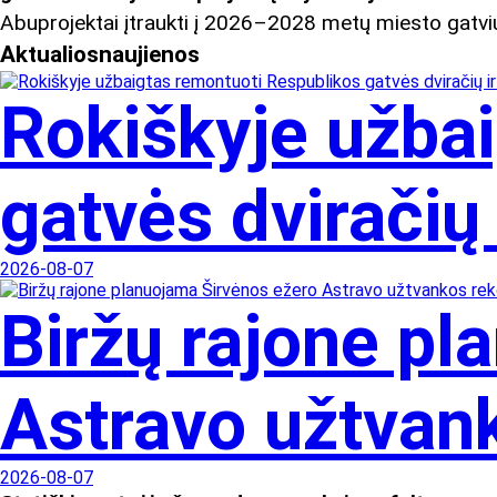
Abuprojektai įtraukti į 2026–2028 metų miesto gatvių
Aktualios
naujienos
Rokiškyje užba
gatvės dviračių 
2026-08-07
Biržų rajone pl
Astravo užtvan
2026-08-07