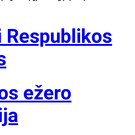
i Respublikos
s
os ežero
ija