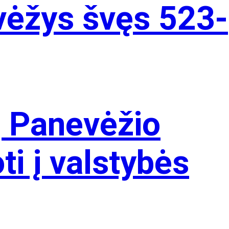
ėžys švęs 523-
į Panevėžio
ti į valstybės