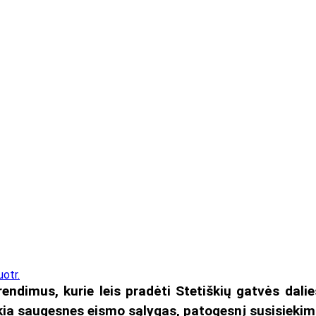
otr.
ndimus, kurie leis pradėti Stetiškių gatvės dalie
kia saugesnes eismo sąlygas, patogesnį susisiekim