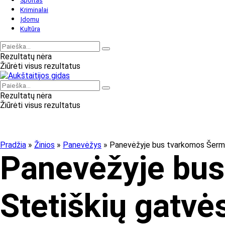
Sportas
Kriminalai
Įdomu
Kultūra
Rezultatų nėra
Žiūrėti visus rezultatus
Rezultatų nėra
Žiūrėti visus rezultatus
Pradžia
»
Žinios
»
Panevėžys
»
Panevėžyje bus tvarkomos Šermuk
Panevėžyje bus
Stetiškių gatvė