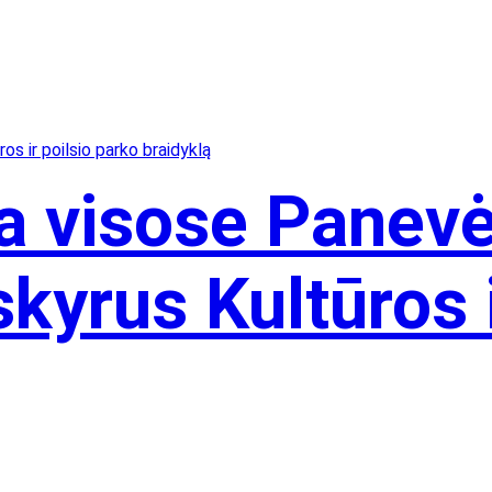
a visose Panevė
kyrus Kultūros i