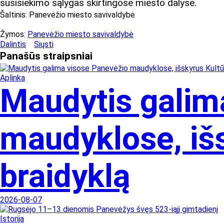
susisiekimo sąlygas skirtingose miesto dalyse.
Šaltinis:
Panevėžio miesto savivaldybė
Žymos:
Panevėžio miesto savivaldybė
Dalintis
Siųsti
Panašūs
straipsniai
Aplinka
Maudytis galim
maudyklose, išs
braidyklą
2026-08-07
Istorija