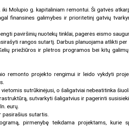
. iki Molupio g. kapitaliniam remontui. Ši gatvės atk
al finansines galimybes ir prioritetinį gatvių tvark
 įrengti paviršinių nuotekų tinklai, pagerės eismo sau
asirašyti rangos sutartį. Darbus planuojama atlikti pe
ių priežiūros ir plėtros programos bei kitų galimų f
io remonto projekto rengimui ir leido vykdyti proje
s.
etomis sutrūkinėjusi, o šaligatviai nebeatitinka šiuol
astruktūrą, sutvarkyti šaligatvius ir pagerinti susisie
ln. eurų.
 pasirašius sutartis.
programą, pirmenybę teikdama projektams, kurie s