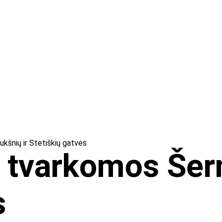
šnių ir Stetiškių gatvės
 tvarkomos Šer
s