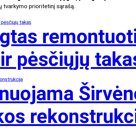
 tvarkymo prioritetinį sąrašą.
igtas remontuot
ir pėsčiųjų taka
anuojama Širvėn
kos rekonstrukc