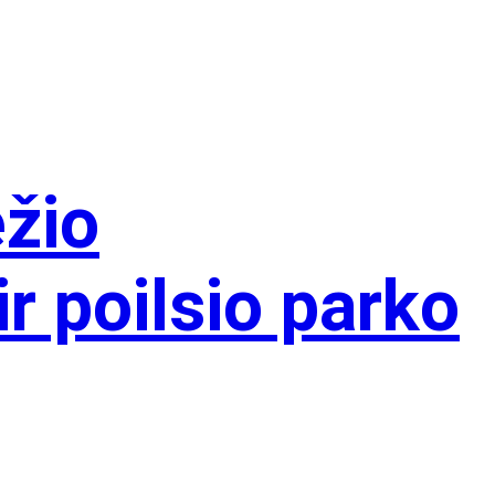
žio
r poilsio parko