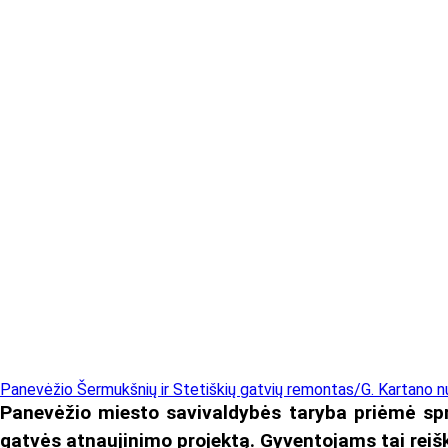
Panevėžio Šermukšnių ir Stetiškių gatvių remontas/G. Kartano nu
Panevėžio miesto savivaldybės taryba priėmė spre
gatvės atnaujinimo projektą. Gyventojams tai reiš