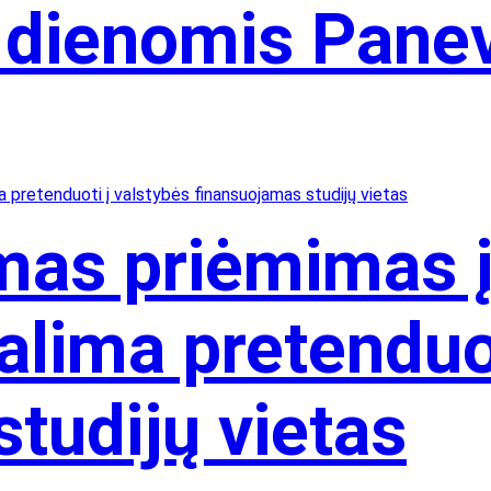
dienomis Panev
mas priėmimas 
galima pretenduo
tudijų vietas