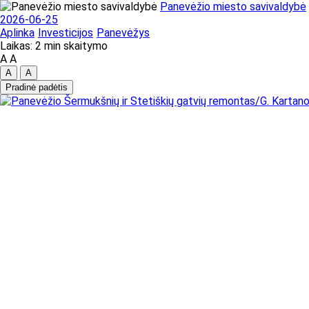
Panevėžio miesto savivaldybė
2026-06-25
Aplinka
Investicijos
Panevėžys
Laikas: 2 min skaitymo
A
A
A
A
Pradinė padėtis