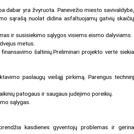
arpa dabar yra žvyruota. Panevėžio miesto savivaldybė,
ymo sąrašą nuolat didina asfaltuojamų gatvių skaičių
gumas ir susisiekimo sąlygos visiems eismo dalyviams.
r dvejus metus.
inansavimo šaltinių.Preliminari projekto vertė siekia
ktavimo paslaugų viešąjį pirkimą. Parengus techninį
aikinių patogaus ir saugaus judėjimo poreikių.
kimo sąlygas.
prendžia kasdienes gyventojų problemas ir gerina