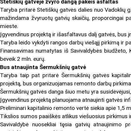
Stetiškių gatvėje žvyro dangą pakeis asfaltas
Taryba pritarė Stetiškių gatvės dalies nuo Vadoklių g
mažindama žvyruotų gatvių skaičių, proporcingai pag
mieste.
Įgyvendinus projektą ir išasfaltavus dalį gatvės, bus
Taryba leido vykdyti rangos darbų viešąjį pirkimą ir p
Finansavimas numatytas iš Savivaldybės biudžeto, Kel
beveik 2 mln. eurų.
Bus atnaujinta Šermukšnių gatvė
Taryba taip pat pritarė Šermukšnių gatvės kapitalin
projektą, bus organizuojamas remonto darbų pirkima
Šermukšnių gatvės danga šiuo metu yra susidėvėjusi, vi
Įgyvendinus projektą planuojama atnaujinti gatvės infr
Preliminari kapitalinio remonto vertė siekia apie 1,5 m
Tikslios sumos paaiškės atlikus viešuosius pirkimus ir
Savivaldybė nuosekliai tęsia gatvių atnaujinimo 