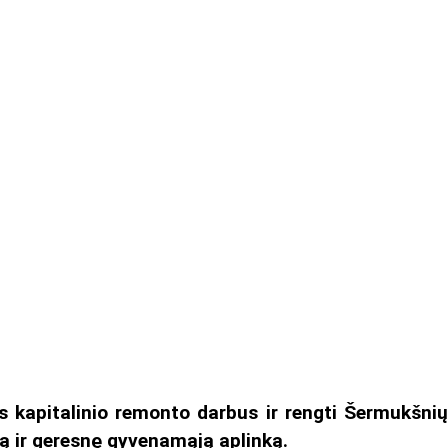
s kapitalinio remonto darbus ir rengti Šermukšnių
ą ir geresnę gyvenamąją aplinką.