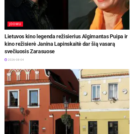
ĮDOMU
Lietuvos kino legenda režisierius Algimantas Puipa ir
kino režisierė Janina Lapinskaitė dar šią vasarą
svečiuosis Zarasuose
2026-08-04