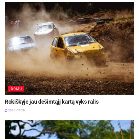
„International Women‘s Challenge“ lenktynes.
Aktualios
naujienos
Ukmergėje – įtemptos 3×3 krepšinio kovos dėl
mero taurės „JUSEMA 2026“
2026-08-03
Ignalinoje startuos MTB dviračių maratono II
etapas
2026-07-31
ĮDOMU
Kita šios mokyklos auklėtinė Edita Pučinskaitė į
Rokiškyje jau dešimtąjį kartą vyks ralis
dviračių sportą atėjo tuo pačiu keliu kaip R.
2026-07-29
Polikevičiūtė – iš lengvosios atletikos. 1998 m.,
būdama 22 metų, ji laimėjo prestižines ir vienas
sunkiausių pasaulio lenktynių „Tour de France“.