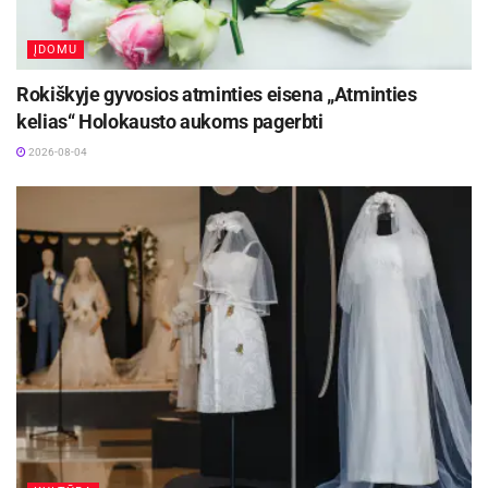
ĮDOMU
Rokiškyje gyvosios atminties eisena „Atminties
kelias“ Holokausto aukoms pagerbti
2026-08-04