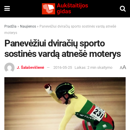
Pradžia
»
Naujienos
»
Panevėžiui dviračių sporto sostinės vardą atnešė
moterys
Panevėžiui dviračių sporto
sostinės vardą atnešė moterys
A
J. Šalaševičienė
2016-05-25
Laikas: 2 min skaitymo
A