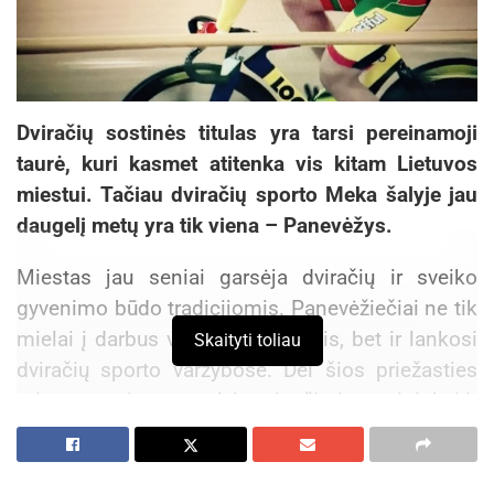
Dviračių sostinės titulas yra tarsi pereinamoji
taurė, kuri kasmet atitenka vis kitam Lietuvos
miestui. Tačiau dviračių sporto Meka šalyje jau
daugelį metų yra tik viena – Panevėžys.
Miestas jau seniai garsėja dviračių ir sveiko
gyvenimo būdo tradicijomis. Panevėžiečiai ne tik
mielai į darbus važiuoja dviračiais, bet ir lankosi
Skaityti toliau
dviračių sporto varžybose. Dėl šios priežasties
miestą garsina pasaulyje pripažinti sportininkai ir
sukurta treniruočių bei varžybų infrastruktūra.
Tokio populiarumo nepavyktų pasiekti, jeigu ne