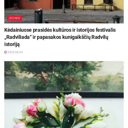
ĮDOMU
Kėdainiuose prasidės kultūros ir istorijos festivalis
„Radviliada“ ir papasakos kunigaikščių Radvilų
istoriją
2026-08-04