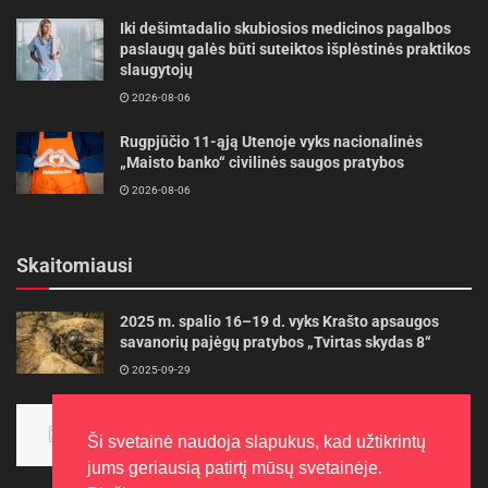
Iki dešimtadalio skubiosios medicinos pagalbos
paslaugų galės būti suteiktos išplėstinės praktikos
slaugytojų
2026-08-06
Rugpjūčio 11-ąją Utenoje vyks nacionalinės
„Maisto banko“ civilinės saugos pratybos
2026-08-06
Skaitomiausi
2025 m. spalio 16–19 d. vyks Krašto apsaugos
savanorių pajėgų pratybos „Tvirtas skydas 8“
2025-09-29
Panevėžietės tarptautinėje programoje siekia
aukso
Ši svetainė naudoja slapukus, kad užtikrintų
2015-10-30
jums geriausią patirtį mūsų svetainėje.