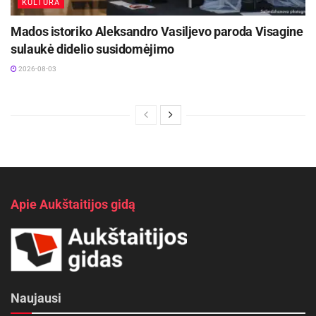
KULTŪRA
Mados istoriko Aleksandro Vasiljevo paroda Visagine
sulaukė didelio susidomėjimo
2026-08-03
Apie Aukštaitijos gidą
Naujausi