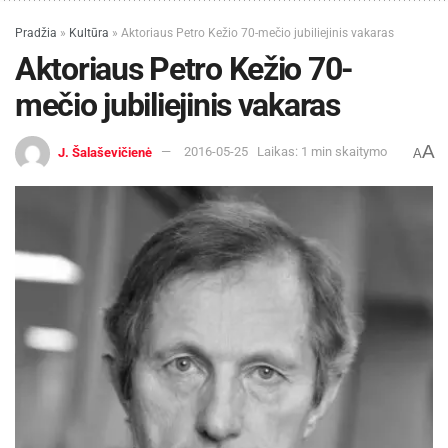
Pradžia
»
Kultūra
»
Aktoriaus Petro Kežio 70-mečio jubiliejinis vakaras
Aktoriaus Petro Kežio 70-
mečio jubiliejinis vakaras
A
J. Šalaševičienė
2016-05-25
Laikas: 1 min skaitymo
A