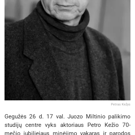
Petras Kežys
Gegužės 26 d. 17 val. Juozo Miltinio palikimo
studijų centre vyks aktoriaus Petro Kežio 70-
mečio jubiliejaus minėjimo vakaras ir parodos