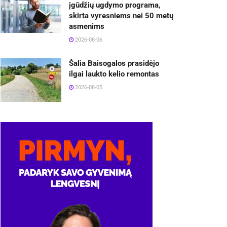
įgūdžių ugdymo programa,
skirta vyresniems nei 50 metų
asmenims
2026-08-06
Šalia Baisogalos prasidėjo
ilgai laukto kelio remontas
2026-08-05