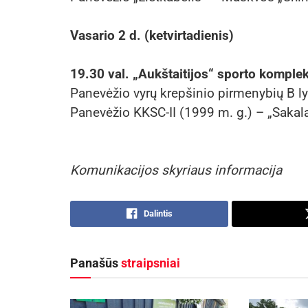
Vasario 2 d. (ketvirtadienis)
19.30 val. „Aukštaitijos“ sporto komple
Panevėžio vyrų krepšinio pirmenybių B l
Panevėžio KKSC-II (1999 m. g.) – „Sakal
Komunikacijos skyriaus informacija
Dalintis
Panašūs
straipsniai