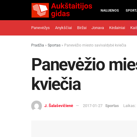
NAUJIENOS
SPORT
Panevėžys
Anykščiai
Biržai
Jonava
Kėdainiai
Kai
Pradžia
»
Sportas
»
Panevėžio miesto savivaldybė kviečia
Panevėžio mie
kviečia
J. Šalaševičienė
2017-01-27
Sportas
Laikas: