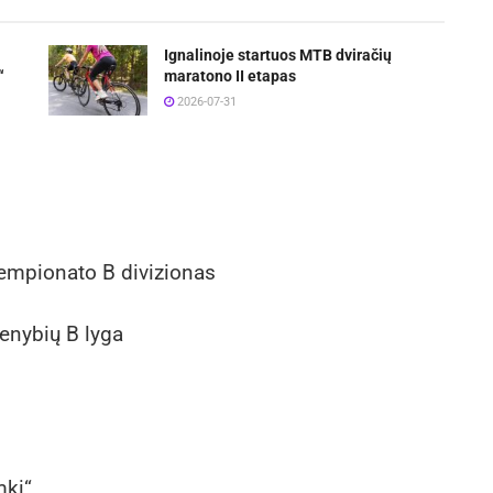
Ignalinoje startuos MTB dviračių
“
maratono II etapas
2026-07-31
čempionato B divizionas
enybių B lyga
mki“