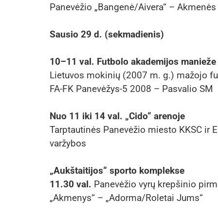
Panevėžio „Bangenė/Aivera“ – Akmenės
Sausio 29 d. (sekmadienis)
10–11 val. Futbolo akademijos manieže
Lietuvos mokinių (2007 m. g.) mažojo f
FA-FK Panevėžys-5 2008 – Pasvalio SM
Nuo 11 iki 14 val. „Cido“ arenoje
Tarptautinės Panevėžio miesto KKSC ir E
varžybos
„Aukštaitijos“ sporto komplekse
11.30 val.
Panevėžio vyrų krepšinio pirm
„Akmenys“ – „Adorma/Roletai Jums“