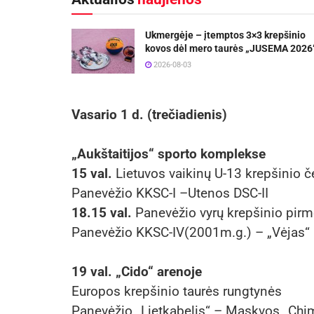
Ukmergėje – įtemptos 3×3 krepšinio
kovos dėl mero taurės „JUSEMA 2026
2026-08-03
Vasario 1 d. (trečiadienis)
„Aukštaitijos“ sporto komplekse
15 val.
Lietuvos vaikinų U-13 krepšinio 
Panevėžio KKSC-I –Utenos DSC-II
18.15 val.
Panevėžio vyrų krepšinio pirm
Panevėžio KKSC-IV(2001m.g.) – „Vėjas“
19 val. „Cido“ arenoje
Europos krepšinio taurės rungtynės
Panevėžio „Lietkabelis“ – Maskvos „Chi