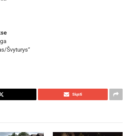
kse
yga
as/Švyturys“
Siųsti