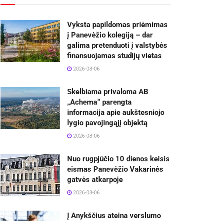
Vyksta papildomas priėmimas
į Panevėžio kolegiją – dar
galima pretenduoti į valstybės
finansuojamas studijų vietas
2026-08-06
Skelbiama privaloma AB
„Achema“ parengta
informacija apie aukštesniojo
lygio pavojingąjį objektą
2026-08-06
Nuo rugpjūčio 10 dienos keisis
eismas Panevėžio Vakarinės
gatvės atkarpoje
2026-08-06
Į Anykščius ateina verslumo