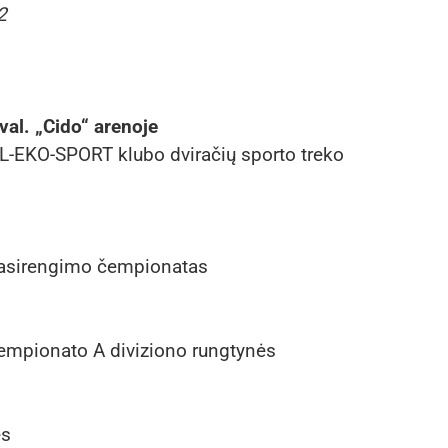
2
 val. „Cido“ arenoje
L-EKO-SPORT klubo dviračių sporto treko
 pasirengimo čempionatas
čempionato A diviziono rungtynės
ės