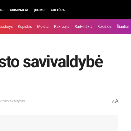
AS
KRIMINALAI
ĮDOMU
KULTŪRA
šiadorys
Kupiškis
Molėtai
Pakruojis
Radviliškis
Rokiškis
Šiauliai
sto savivaldybė
A
 2 min skaitymo
A