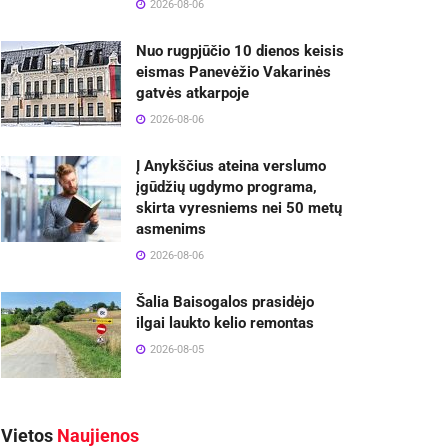
2026-08-06
Nuo rugpjūčio 10 dienos keisis
eismas Panevėžio Vakarinės
gatvės atkarpoje
2026-08-06
Į Anykščius ateina verslumo
įgūdžių ugdymo programa,
skirta vyresniems nei 50 metų
asmenims
2026-08-06
Šalia Baisogalos prasidėjo
ilgai laukto kelio remontas
2026-08-05
Vietos
Naujienos