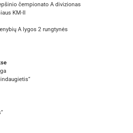
repšinio čempionato A divizionas
iaus KM-II
enybių A lygos 2 rungtynės
kse
yga
indaugietis“
s“