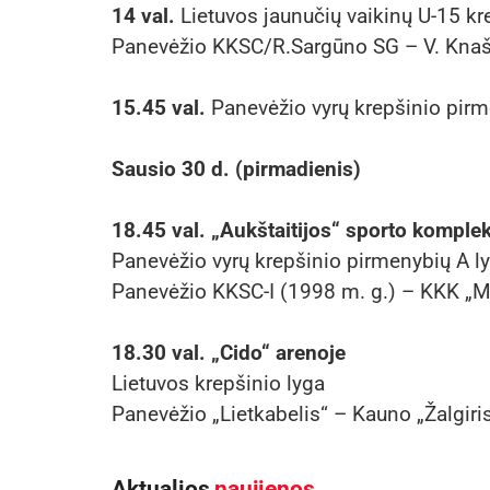
14 val.
Lietuvos jaunučių vaikinų U-15 k
Panevėžio KKSC/R.Sargūno SG – V. Knaš
15.45 val.
Panevėžio vyrų krepšinio pirm
Sausio 30 d. (pirmadienis)
18.45 val. „Aukštaitijos“ sporto komple
Panevėžio vyrų krepšinio pirmenybių A l
Panevėžio KKSC-I (1998 m. g.) – KKK „M
18.30 val. „Cido“ arenoje
Lietuvos krepšinio lyga
Panevėžio „Lietkabelis“ – Kauno „Žalgiri
Aktualios
naujienos