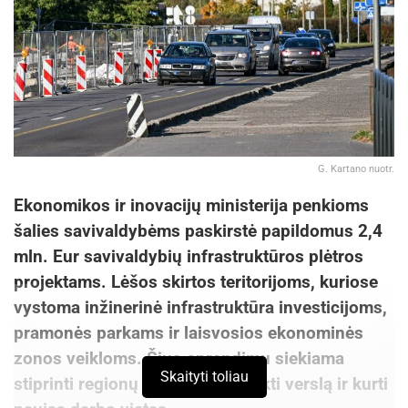
G. Kartano nuotr.
Ekonomikos ir inovacijų ministerija penkioms
šalies savivaldybėms paskirstė papildomus 2,4
mln. Eur savivaldybių infrastruktūros plėtros
projektams. Lėšos skirtos teritorijoms, kuriose
vystoma inžinerinė infrastruktūra investicijoms,
pramonės parkams ir laisvosios ekonominės
zonos veikloms. Šiuo sprendimu siekiama
Skaityti toliau
stiprinti regionų augimą, pritraukti verslą ir kurti