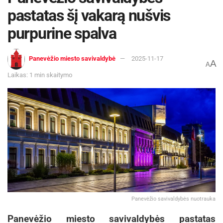
pastatas šį vakarą nušvis
purpurine spalva
Panevėžio miesto savivaldybė
2025-11-17
A
A
Laikas: 1 min skaitymo
Panevėžio savivaldybės nuotrauka
Panevėžio miesto savivaldybės pastatas