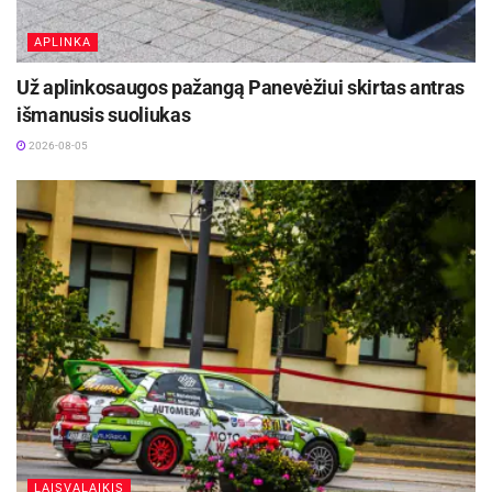
APLINKA
Už aplinkosaugos pažangą Panevėžiui skirtas antras
išmanusis suoliukas
2026-08-05
LAISVALAIKIS