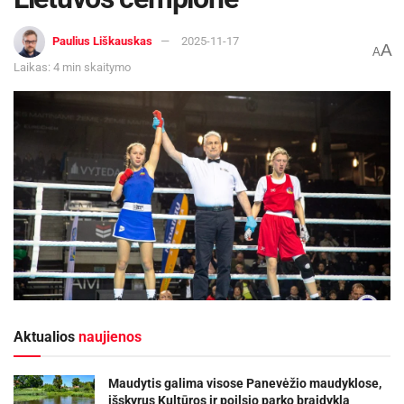
Paulius Liškauskas
2025-11-17
A
A
Laikas: 4 min skaitymo
Aktualios
naujienos
Maudytis galima visose Panevėžio maudyklose,
išskyrus Kultūros ir poilsio parko braidyklą