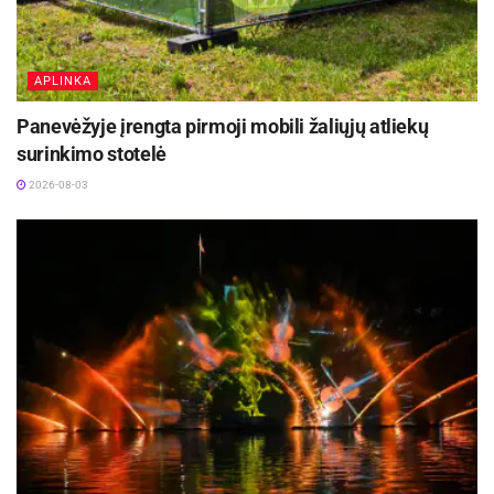
APLINKA
Panevėžyje įrengta pirmoji mobili žaliųjų atliekų
surinkimo stotelė
2026-08-03