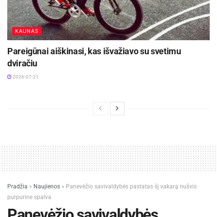
KAUNAS
Pareigūnai aiškinasi, kas išvažiavo su svetimu
dviračiu
2026-07-21
Pradžia
»
Naujienos
»
Panevėžio savivaldybės pastatas šį vakarą nušvis
purpurine spalva
Panevėžio savivaldybės