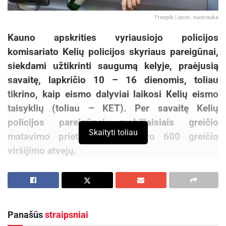
Freepik | asoc. nuotrauka
Kauno apskrities vyriausiojo policijos
komisariato Kelių policijos skyriaus pareigūnai,
siekdami užtikrinti saugumą kelyje, praėjusią
savaitę, lapkričio 10 – 16 dienomis, toliau
tikrino, kaip eismo dalyviai laikosi Kelių eismo
taisyklių (toliau – KET). Per savaitę Kelių
policijos pareigūnai mobiliaisiais greičio
Skaityti toliau
matavimo prietaisais užfiksavo 600 greičio
viršijimo atvejų.
Lapkričio 15 d. apie 14.40 val. Kauno r., kelyje
Kaunas – Zapyškis – Šakiai, policinės priemonės
vykdymo metu buvo stabdomas automobilis
Panašūs
straipsniai
„Citroen“, tačiau šis reikalavimas sustoti