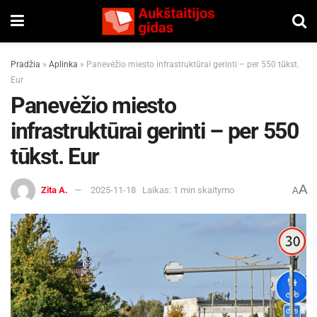
Pradžia
»
Aplinka
»
Panevėžio miesto infrastruktūrai gerinti – per 550 tūkst.
Eur
Panevėžio miesto
infrastruktūrai gerinti – per 550
tūkst. Eur
A
Zita A.
2025-11-18
Laikas: 1 min skaitymo
A