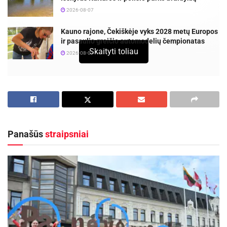
2026-08-07
Kauno rajone, Čekiškėje vyks 2028 metų Europos
ir pasaulio greičio automodelių čempionatas
Skaityti toliau
2026-08-07
Kėdainiuose vyko jubiliejinis šimtasis Lietuvos
bokso suaugusiųjų čempionatas, subūręs 67
stipriausius šalies boksininkus – 47 vyrus ir 20
moterų. Varžybose dalyvavo ir šeši Panevėžio
Panašūs
straipsniai
sporto centro ugdytiniai, pademonstravę tvirtą
charakterį bei aukštą sportinį pasirengimą.
Geriausiai varžybose sekėsi Marijai
Šmakotinaitei, kuri 48 kg svorio kategorijoje
įveikusi šilutiškę priešininkę iškovojo pirmąją
vietą ir tapo Lietuvos čempione. Svorio