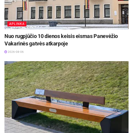
APLINKA
Nuo rugpjūčio 10 dienos keisis eismas Panevėžio
Vakarinės gatvės atkarpoje
2026-08-06