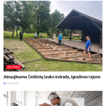
APLINKA
Atnaujinama Ceikinių lauko estrada, Ignalinos rajone
2026-08-05