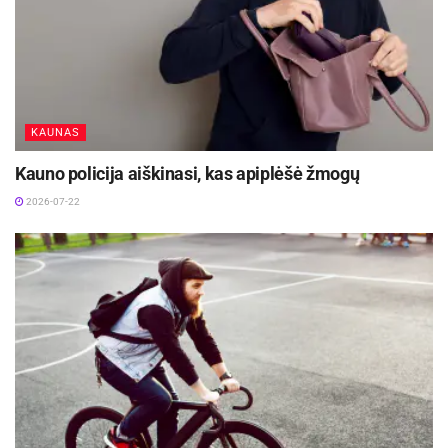
KAUNAS
Kauno policija aiškinasi, kas apiplėšė žmogų
2026-07-22