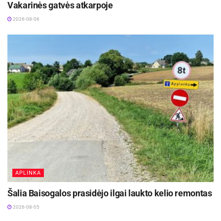
Vakarinės gatvės atkarpoje
2026-08-06
APLINKA
Šalia Baisogalos prasidėjo ilgai laukto kelio remontas
2026-08-05