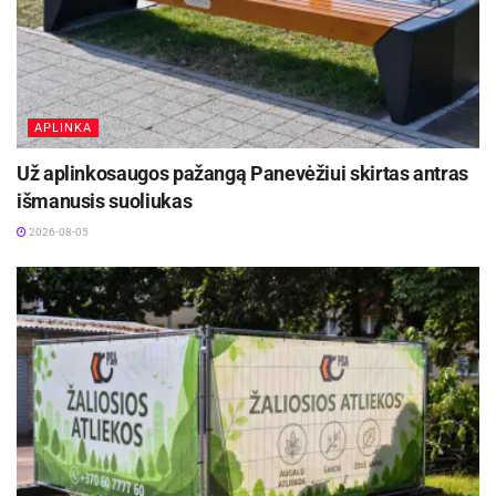
APLINKA
Už aplinkosaugos pažangą Panevėžiui skirtas antras
išmanusis suoliukas
2026-08-05