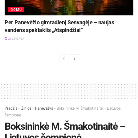
ĮDOMU
Per Panevėžio gimtadienį Senvagėje – naujas
vandens spektaklis „Atspindžiai“
2026-07-31
Pradžia
»
Žinios
»
Panevėžys
»
Boksininkė M. Šmakotinaitė – Lietuvos
čempionė
Boksininkė M. Šmakotinaitė –
Lietuvos čempionė