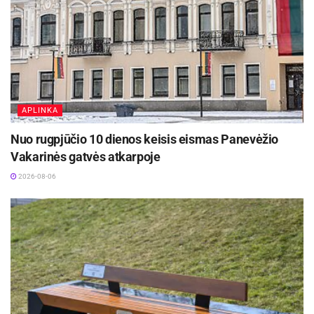
Žymos:
Panevėžio miesto savivaldybė
APLINKA
Nuo rugpjūčio 10 dienos keisis eismas Panevėžio
Vakarinės gatvės atkarpoje
2026-08-06