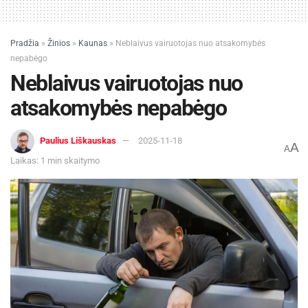
Pradžia
»
Žinios
»
Kaunas
»
Neblaivus vairuotojas nuo atsakomybės
nepabėgo
Neblaivus vairuotojas nuo
atsakomybės nepabėgo
Paulius Liškauskas
2025-11-18
A
A
Laikas: 1 min skaitymo