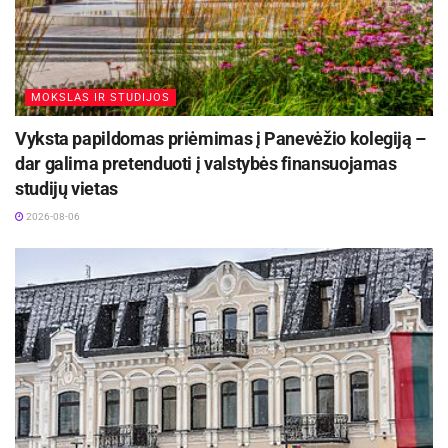
dalyvavo Panevėžio sporto centro bokso trenerių
Vitalijaus Karpačiausko ir Aleksandro
Laučenkovo ugdytiniai.
MOKSLAS IR STUDIJOS
Vyksta papildomas priėmimas į Panevėžio kolegiją –
dar galima pretenduoti į valstybės finansuojamas
studijų vietas
2026-08-06