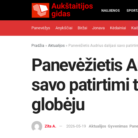
NAUJIENOS
SPORT
Panevėžys
Anykščiai
Biržai
Jonava
Kėdainiai
Kai
Pradžia
»
Aktualijos
»
Panevėžietis Audrius dalijasi savo patirti
Panevėžietis Au
savo patirtimi
globėju
Zita A.
2026-05-19
Aktualijos
Gyvenimas
Pan