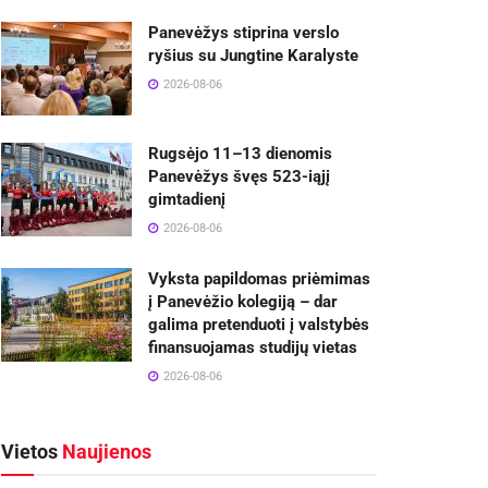
Panevėžys stiprina verslo
ryšius su Jungtine Karalyste
2026-08-06
Rugsėjo 11–13 dienomis
Panevėžys švęs 523-iąjį
gimtadienį
2026-08-06
Vyksta papildomas priėmimas
į Panevėžio kolegiją – dar
galima pretenduoti į valstybės
finansuojamas studijų vietas
2026-08-06
Vietos
Naujienos