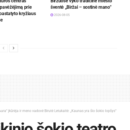
tūros centras
Biržuose vyko tradicinė miesto
 pavėžėjimą prie
šventė „Biržai – sostinė mano“
pastatyto kryžiaus
2026-08-05
je
Aura“ įkūrėja ir meno vadovė Birutė Letukaitė: „Kaunas yra šio šokio lopšys“
kinio šokio teatro