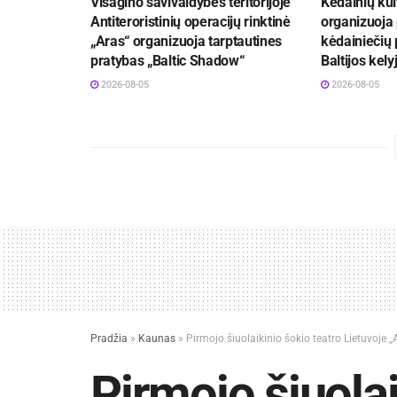
Visagino savivaldybės teritorijoje
Kėdainių kul
Antiteroristinių operacijų rinktinė
organizuoja
„Aras“ organizuoja tarptautines
kėdainiečių 
pratybas „Baltic Shadow“
Baltijos kely
2026-08-05
2026-08-05
Pradžia
»
Kaunas
»
Pirmojo šiuolaikinio šokio teatro Lietuvoje „
Pirmojo šiuolai