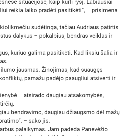
snėse situacijose, kaip kurti ryšį. Labiausiai
i reikia laiko pradėti pasitikėti“, – prisimena
iolikmečiu sudėtinga, tačiau Audriaus patirtis
stus dalykus – pokalbius, bendras veiklas ir
, kuriuo galima pasitikėti. Kad liksiu šalia ir
as.
abilumo jausmas. Žinojimas, kad suaugęs
nfliktų, pamažu padėjo paaugliui atsiverti ir
sdienybė – atsirado daugiau atsakomybės,
irčių.
ugiau bendravimo, daugiau džiaugsmo dėl mažų
pratimo“, – sako jis.
 svarbus palaikymas. Jam padeda Panevėžio