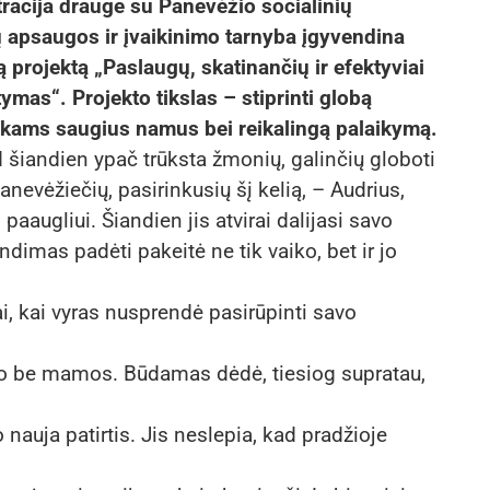
racija drauge su Panevėžio socialinių
ų apsaugos ir įvaikinimo tarnyba įgyvendina
rojektą „Paslaugų, skatinančių ir efektyviai
ymas“. Projekto tikslas – stiprinti globą
aikams saugius namus bei reikalingą palaikymą.
d šiandien ypač trūksta žmonių, galinčių globoti
anevėžiečių, pasirinkusių šį kelią, – Audrius,
aaugliui. Šiandien jis atvirai dalijasi savo
ndimas padėti pakeitė ne tik vaiko, bet ir jo
ai, kai vyras nusprendė pasirūpinti savo
liko be mamos. Būdamas dėdė, tiesiog supratau,
 nauja patirtis. Jis neslepia, kad pradžioje