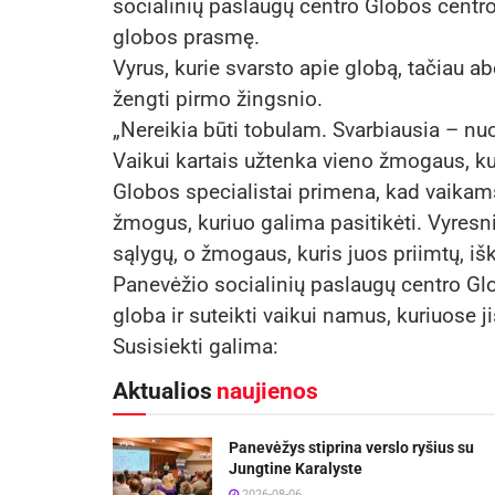
socialinių paslaugų centro Globos centro 
globos prasmę.
Vyrus, kurie svarsto apie globą, tačiau a
žengti pirmo žingsnio.
„Nereikia būti tobulam. Svarbiausia – nuo
Vaikui kartais užtenka vieno žmogaus, kuri
Globos specialistai primena, kad vaikam
žmogus, kuriuo galima pasitikėti. Vyresni 
sąlygų, o žmogaus, kuris juos priimtų, išk
Panevėžio socialinių paslaugų centro Gl
globa ir suteikti vaikui namus, kuriuose j
Susisiekti galima:
Aktualios
naujienos
Panevėžys stiprina verslo ryšius su
Jungtine Karalyste
2026-08-06