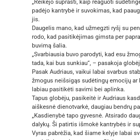
„Reikėjo suprasti, kaip reaguoti sudėtinge
padėjo kantrybė ir suvokimas, kad paaugliu
jis.
Daugelis mano, kad užmegzti ryšį su penk
rodo, kad pasitikėjimas gimsta per papra
buvimą šalia.
„Svarbiausia buvo parodyti, kad esu žmogus
tada, kai bus sunkiau“, – pasakoja globėj
Pasak Audriaus, vaikui labai svarbus st
žmogus neišsigąs sudėtingų emocijų ar ko
labiau pasitikėti savimi bei aplinka.
Tapus globėju, pasikeitė ir Audriaus ka
aiškesnė dienotvarkė, daugiau bendrų pat
„Kasdienybė tapo gyvesnė. Atsirado da
dalykų. Ši patirtis išmokė kantrybės ir su
Vyras pabrėžia, kad šiame kelyje labai