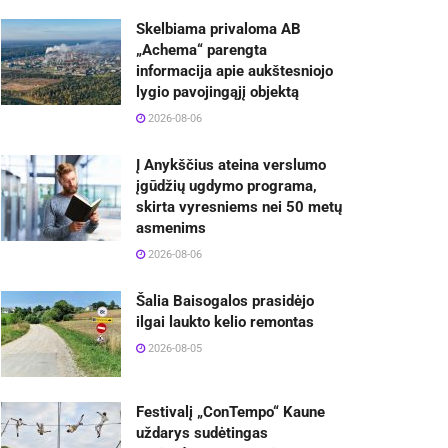
Skelbiama privaloma AB
„Achema“ parengta
informacija apie aukštesniojo
lygio pavojingąjį objektą
2026-08-06
Į Anykščius ateina verslumo
įgūdžių ugdymo programa,
skirta vyresniems nei 50 metų
asmenims
2026-08-06
Šalia Baisogalos prasidėjo
ilgai laukto kelio remontas
2026-08-05
Festivalį „ConTempo“ Kaune
uždarys sudėtingas