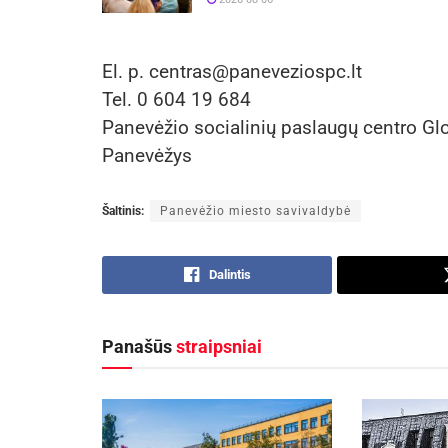
El. p. centras@paneveziospc.lt
Tel. 0 604 19 684
Panevėžio socialinių paslaugų centro Gl
Panevėžys
Šaltinis:
Panevėžio miesto savivaldybė
Dalintis
Panašūs
straipsniai