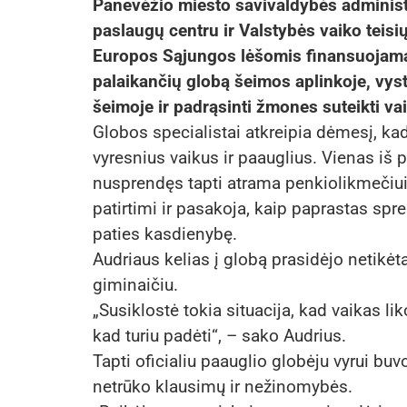
Panevėžio miesto savivaldybės administ
paslaugų centru ir Valstybės vaiko teisi
Europos Sąjungos lėšomis finansuojamą p
palaikančių globą šeimos aplinkoje, vyst
šeimoje ir padrąsinti žmones suteikti v
Globos specialistai atkreipia dėmesį, ka
vyresnius vaikus ir paauglius. Vienas iš p
nusprendęs tapti atrama penkiolikmečiui p
patirtimi ir pasakoja, kaip paprastas spre
paties kasdienybę.
Audriaus kelias į globą prasidėjo netikėt
giminaičiu.
„Susiklostė tokia situacija, kad vaikas 
kad turiu padėti“, – sako Audrius.
Tapti oficialiu paauglio globėju vyrui buvo
netrūko klausimų ir nežinomybės.