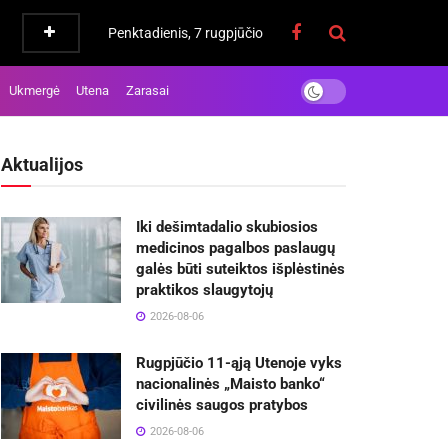
Penktadienis, 7 rugpjūčio
Ukmergė
Utena
Zarasai
Aktualijos
Iki dešimtadalio skubiosios
medicinos pagalbos paslaugų
galės būti suteiktos išplėstinės
praktikos slaugytojų
2026-08-06
Rugpjūčio 11-ąją Utenoje vyks
nacionalinės „Maisto banko“
civilinės saugos pratybos
2026-08-06