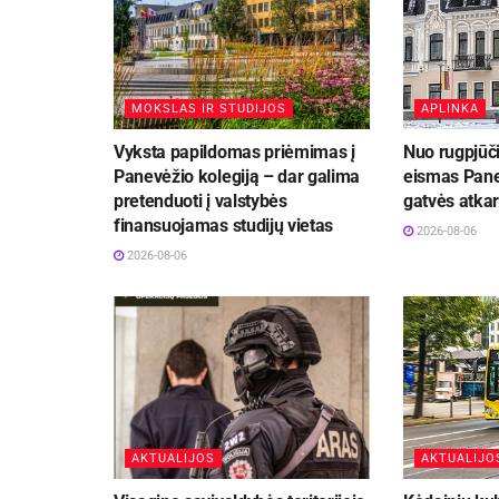
MOKSLAS IR STUDIJOS
APLINKA
Vyksta papildomas priėmimas į
Nuo rugpjūči
Panevėžio kolegiją – dar galima
eismas Pane
pretenduoti į valstybės
gatvės atka
finansuojamas studijų vietas
2026-08-06
2026-08-06
AKTUALIJOS
AKTUALIJO