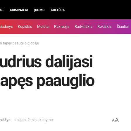
AS
KRIMINALAI
ĮDOMU
KULTŪRA
šiadorys
Kupiškis
Molėtai
Pakruojis
Radviliškis
Rokiškis
Šiauliai
mi tapęs paauglio globėju
drius dalijasi
 tapęs paauglio
A
evėžys
Laikas: 2 min skaitymo
A