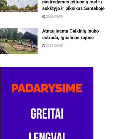
pasirodymas aštuonių metrų
aukštyje ir piknikas Santakoje
2026-08-05
Atnaujinama Ceikinių lauko
estrada, Ignalinos rajone
2026-08-05