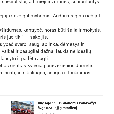
specialistai, artimieji ir žmonės, suprantantys
bejoja savo galimybėmis, Audrius ragina nebijoti
širdumas, kantrybė, noras būti šalia ir mokytis.
s juo tiki“, – sako jis.
s ypač svarbi saugi aplinka, dėmesys ir
vaikai ir paaugliai dažnai laukia ne idealių
lausytų ir padėtų augti.
obos centras kviečia panevėžiečius domėtis
is jaustųsi reikalingas, saugus ir laukiamas.
Rugsėjo 11–13 dienomis Panevėžys
švęs 523-iąjį gimtadienį
2026-08-06