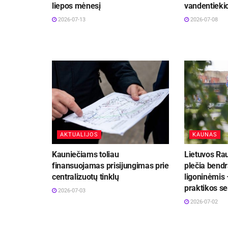
liepos mėnesį
vandentiekio
2026-07-13
2026-07-08
AKTUALIJOS
KAUNAS
Kauniečiams toliau
Lietuvos Ra
finansuojamas prisijungimas prie
plečia bend
centralizuotų tinklų
ligoninėmis 
praktikos se
2026-07-03
2026-07-02