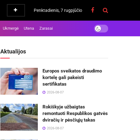
Penktadienis, 7 rugpjūčio
Ukmergė
Utena
Zarasai
Aktualijos
Europos sveikatos draudimo
kortelę gali pakeisti
sertifikatas
2026-08-07
Rokiškyje užbaigtas
remontuoti Respublikos gatvės
dviračių ir pėsčiųjų takas
2026-08-07