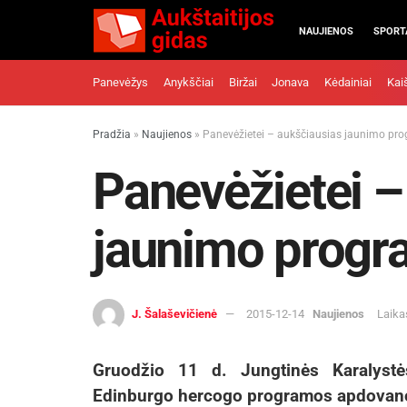
NAUJIENOS
SPORT
Panevėžys
Anykščiai
Biržai
Jonava
Kėdainiai
Kai
Pradžia
»
Naujienos
»
Panevėžietei – aukščiausias jaunimo pro
Panevėžietei –
jaunimo progr
J. Šalaševičienė
2015-12-14
Naujienos
Laika
Gruodžio 11 d. Jungtinės Karalystė
Edinburgo hercogo programos apdovanoji