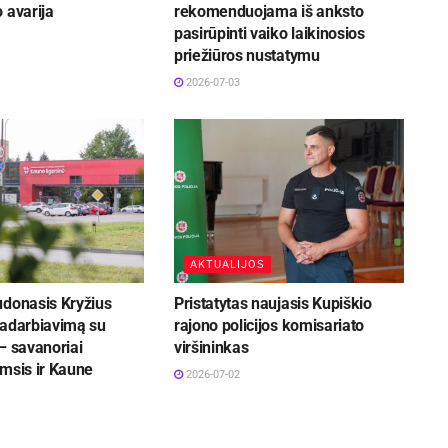
 avarija
rekomenduojama iš anksto
pasirūpinti vaiko laikinosios
priežiūros nustatymu
2026-07-03
AKTUALIJOS
udonasis Kryžius
Pristatytas naujasis Kupiškio
radarbiavimą su
rajono policijos komisariato
– savanoriai
viršininkas
msis ir Kaune
2026-07-02