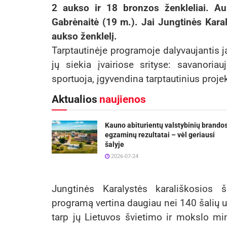
2 aukso ir 18 bronzos ženkleliai. Au
Gabrėnaitė (19 m.). Jai Jungtinės Kara
aukso ženklelį.
Tarptautinėje programoje dalyvaujantis ja
jų siekia įvairiose srityse: savanoriau
sportuoja, įgyvendina tarptautinius proje
Aktualios
naujienos
Kauno abiturientų valstybinių brando
egzaminų rezultatai – vėl geriausi
šalyje
2026-07-24
Jungtinės Karalystės karališkosios 
programą vertina daugiau nei 140 šalių 
tarp jų Lietuvos švietimo ir mokslo min