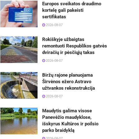
Europos sveikatos draudimo
kortelę gali pakeisti
sertifikatas
2026-08-07
Rokiškyje užbaigtas
remontuoti Respublikos gatvės
dviračių ir pėsčiųjų takas
2026-08-07
Biržų rajone planuojama
Širvėnos ežero Astravo
užtvankos rekonstrukcija
2026-08-07
Maudytis galima visose
Panevėžio maudyklose,
išskyrus Kultūros ir poilsio
parko braidyklą
2026-08-07