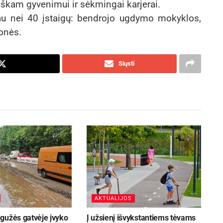
škam gyvenimui ir sėkmingai karjerai.
au nei 40 įstaigų: bendrojo ugdymo mokyklos,
onės.
Siųsti
AKTUALIJOS
gužės gatvėje įvyko
Į užsienį išvykstantiems tėvams