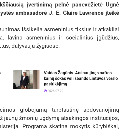
kščiausią įvertinimą pelnė panevėžietė Ugnė
lystės ambasadorė J. E. Claire Lawrence įteikė
unimas išsikelia asmeninius tikslus ir atkakliai
ja, lavina asmeninius ir socialinius įgūdžius,
ktus, dalyvauja žygiuose.
s
Vaidas Žagūnis. Atsinaujinęs naftos
kainų šokas vėl išbando Lietuvos verslo
pasitikėjimą
2026-07-22
šeimos globojamą tarptautinę apdovanojimų
už jaunų žmonių ugdymą atsakingos institucijos,
isterija. Programa skatina mokytis kūrybiškai,