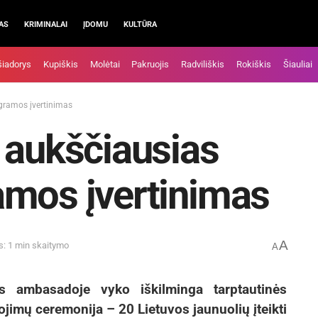
AS
KRIMINALAI
ĮDOMU
KULTŪRA
šiadorys
Kupiškis
Molėtai
Pakruojis
Radviliškis
Rokiškis
Šiauliai
gramos įvertinimas
 aukščiausias
amos įvertinimas
A
s: 1 min skaitymo
A
s ambasadoje vyko iškilminga tarptautinės
mų ceremonija – 20 Lietuvos jaunuolių įteikti