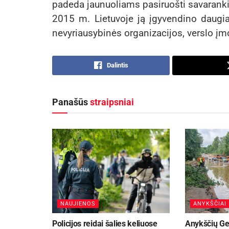
padeda jaunuoliams pasiruošti savaranki
2015 m. Lietuvoje ją įgyvendino daugi
nevyriausybinės organizacijos, verslo įm
Dalintis
Panašūs
straipsniai
NAUJIENOS
ANYKŠČIAI
Policijos reidai šalies keliuose
Anykščių Ge