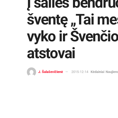
Į šalies bendr
šventę „Tai me
vyko ir Švenčio
atstovai
J. Šalaševičienė
2015-12-14
Kėdainiai
Naujien
2015 m. lapkričio 28 d. Kėdainių ar
organizacijų, įvairaus amžiaus žmone
merai, vicemerai, tarybų nariai susirinko
Vyko meno darbų paroda, atspindinti deš
austinėmis juostomis atstovavo R. ir A. 