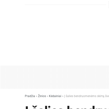
Pradžia
»
Žinios
»
Kėdainiai
»
Į šalies bendruomenėms skirtą šve