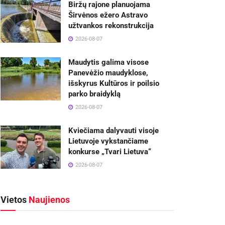
Biržų rajone planuojama
Širvėnos ežero Astravo
užtvankos rekonstrukcija
2026-08-07
Maudytis galima visose
Panevėžio maudyklose,
išskyrus Kultūros ir poilsio
parko braidyklą
2026-08-07
Kviečiama dalyvauti visoje
Lietuvoje vykstančiame
konkurse „Tvari Lietuva“
2026-08-07
Vietos
Naujienos