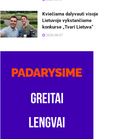
Kviečiama dalyvauti visoje
Lietuvoje vykstančiame
konkurse „Tvari Lietuva“
2026-08-07