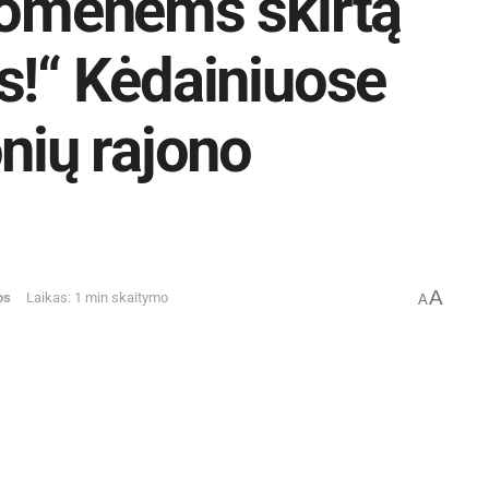
uomenėms skirtą
s!“ Kėdainiuose
nių rajono
A
os
Laikas: 1 min skaitymo
A
enoje apie 3000 bendruomenes atstovaujančių
s buriančių organizacijų, NVO, savivaldybių
 pabūti kartu.
imtį Lietuvos regionų. Mūsų rajoną su
Breidokų šeimyna iš Kaltanėnų. Didžiojoje