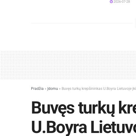
2026-07-28
Pradžia
»
Įdomu
»
Buvęs turkų krepšininkas U.Boyra Lietuvoje į
Buvęs turkų kr
U.Boyra Lietuv