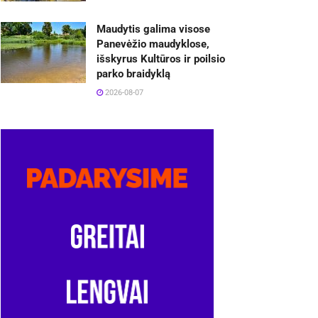
Maudytis galima visose
Panevėžio maudyklose,
išskyrus Kultūros ir poilsio
parko braidyklą
2026-08-07