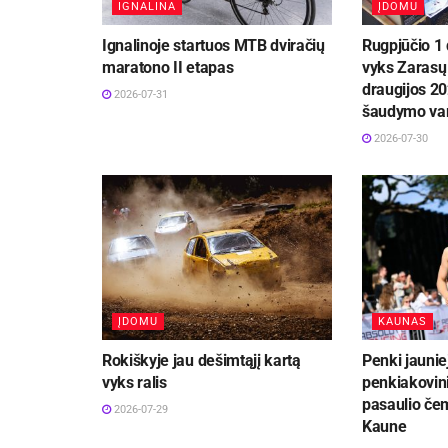
IGNALINA
ĮDOMU
Ignalinoje startuos MTB dviračių
Rugpjūčio 1 
maratono II etapas
vyks Zarasų 
draugijos 20
2026-07-31
šaudymo va
2026-07-30
ĮDOMU
KAUNAS
Rokiškyje jau dešimtąjį kartą
Penki jaunie
vyks ralis
penkiakovini
pasaulio če
2026-07-29
Kaune