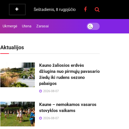
Šeštadienis, 8 rugpjūčio
Ukmergė
Utena
Zarasai
Aktualijos
Kauno žaliosios erdvės
džiugina nuo pirmųjų pavasario
žiedų iki rudens sezono
pabaigos
2026-08-07
Kaune – nemokamos vasaros
stovyklos vaikams
2026-08-07