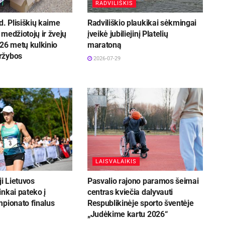
RADVILIŠKIS
d. Plisiškių kaime
Radviliškio plaukikai sėkmingai
medžiotojų ir žvejų
įveikė jubiliejinį Platelių
26 metų kulkinio
maratoną
ržybos
2026-07-29
LAISVALAIKIS
ji Lietuvos
Pasvalio rajono paramos šeimai
nkai pateko į
centras kviečia dalyvauti
mpionato finalus
Respublikinėje sporto šventėje
„Judėkime kartu 2026“