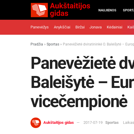
NAUJIENOS
SPORT
Panevėžys
Anykščiai
Biržai
Jonava
Kėdainiai
Kai
Pradžia
»
Sportas
»
Panevėžietė dviratininkė O. Baleišytė – Eu
Panevėžietė dv
Baleišytė – Eu
vicečempionė
Aukštaitijos gidas
2017-07-19
Sportas
Laikas