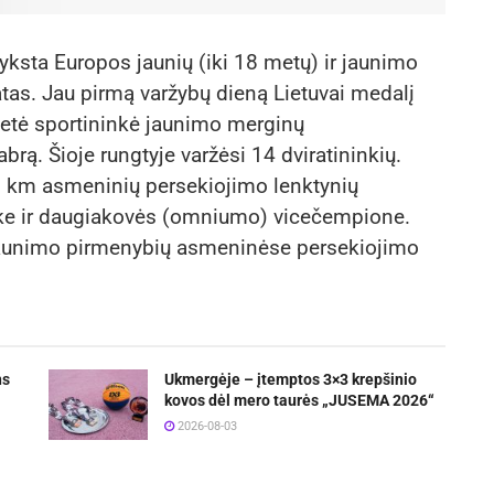
yksta Europos jaunių (iki 18 metų) ir jaunimo
atas. Jau pirmą varžybų dieną Lietuvai medalį
metė sportininkė jaunimo merginų
rą. Šioje rungtyje varžėsi 14 dviratininkių.
 2 km asmeninių persekiojimo lenktynių
nke ir daugiakovės (omniumo) vicečempione.
 jaunimo pirmenybių asmeninėse persekiojimo
ns
Ukmergėje – įtemptos 3×3 krepšinio
kovos dėl mero taurės „JUSEMA 2026“
2026-08-03