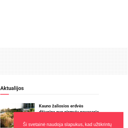
Aktualijos
Kauno žaliosios erdvės
džiugina nuo pirmųjų pavasario
žiedų iki rudens sezono
pabaigos
Ši svetainė naudoja slapukus, kad užtikrintų