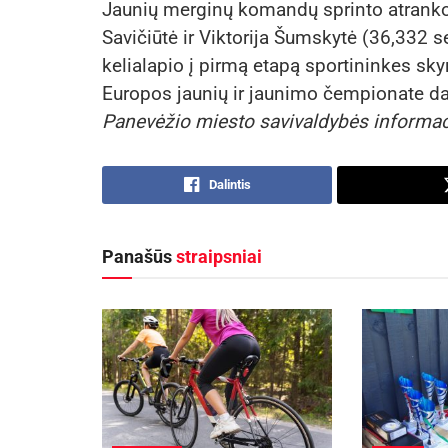
Jaunių merginų komandų sprinto atranko
Savičiūtė ir Viktorija Šumskytė (36,332 se
kelialapio į pirmą etapą sportininkes sky
Europos jaunių ir jaunimo čempionate dal
Panevėžio miesto savivaldybės informa
Dalintis
Panašūs
straipsniai