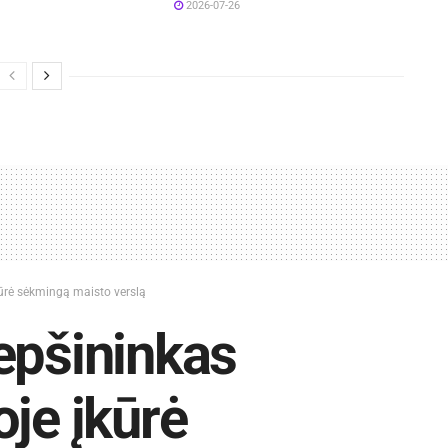
2026-07-26
kūrė sėkmingą maisto verslą
epšininkas
oje įkūrė