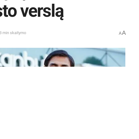
to verslą
A
 3 min skaitymo
A