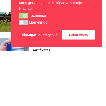
jums geriausią patirtį mūsų svetainėje.
2026-08-07
Plačiau
Kaune – nemokamos vasaros
Techniniai
Techniniai
stovyklos vaikams
Marketingo
Marketingo
2026-08-07
Išsaugoti nustatymus
Leisti visus
Europos sveikatos draudimo
kortelę gali pakeisti
sertifikatas
2026-08-07
Rokiškyje užbaigtas
remontuoti Respublikos gatvės
dviračių ir pėsčiųjų takas
2026-08-07
Biržų rajone planuojama
Širvėnos ežero Astravo
užtvankos rekonstrukcija