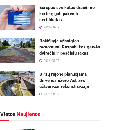
Europos sveikatos draudimo
kortelę gali pakeisti
sertifikatas
2026-08-07
Rokiškyje užbaigtas
remontuoti Respublikos gatvės
dviračių ir pėsčiųjų takas
2026-08-07
Biržų rajone planuojama
Širvėnos ežero Astravo
užtvankos rekonstrukcija
2026-08-07
Vietos
Naujienos