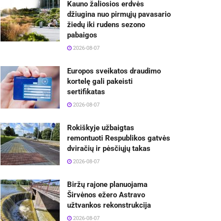
Kauno žaliosios erdvės
džiugina nuo pirmųjų pavasario
žiedų iki rudens sezono
pabaigos
2026-08-07
Europos sveikatos draudimo
kortelę gali pakeisti
sertifikatas
2026-08-07
Rokiškyje užbaigtas
remontuoti Respublikos gatvės
dviračių ir pėsčiųjų takas
2026-08-07
Biržų rajone planuojama
Širvėnos ežero Astravo
užtvankos rekonstrukcija
2026-08-07