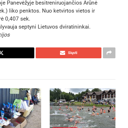
je Panevėžyje besitreniruojančios Arūnė
k.) liko penktos. Nuo ketvirtos vietos ir
rė 0,407 sek.
yvauja septyni Lietuvos dviratininkai.
cijos
Siųsti