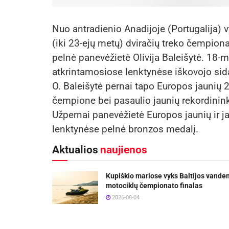
Nuo antradienio Anadijoje (Portugalija) v
(iki 23-ejų metų) dviračių treko čempion
pelnė panevėžietė Olivija Baleišytė. 18-
atkrintamosiose lenktynėse iškovojo sidab
O. Baleišytė pernai tapo Europos jaunių
čempione bei pasaulio jaunių rekordini
Užpernai panevėžietė Europos jaunių ir
lenktynėse pelnė bronzos medalį.
Aktualios
naujienos
Kupiškio mariose vyks Baltijos vande
motociklų čempionato finalas
2026-08-04