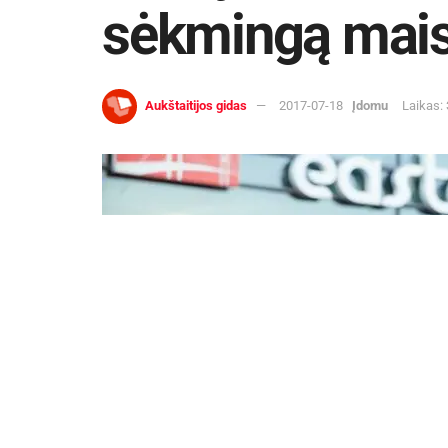
sėkmingą mais
Aukštaitijos gidas
2017-07-18
Įdomu
Laikas: