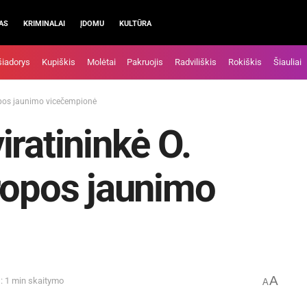
AS
KRIMINALAI
ĮDOMU
KULTŪRA
šiadorys
Kupiškis
Molėtai
Pakruojis
Radviliškis
Rokiškis
Šiauliai
ropos jaunimo vicečempionė
iratininkė O.
ropos jaunimo
A
: 1 min skaitymo
A