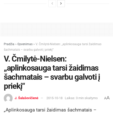
Pradžia
»
Gyvenimas
»
V. Čmilytė-Nielsen: „aplinkosauga tarsi žaidimas
šachmatais – svarbu galvoti į priekį“
V. Čmilytė-Nielsen:
„aplinkosauga tarsi žaidimas
šachmatais – svarbu galvoti į
priekį“
A
J. Šalaševičienė
2015-10-18
Laikas: 3 min skaitymo
A
„Aplinkosauga tarsi žaidimas šachmatais –