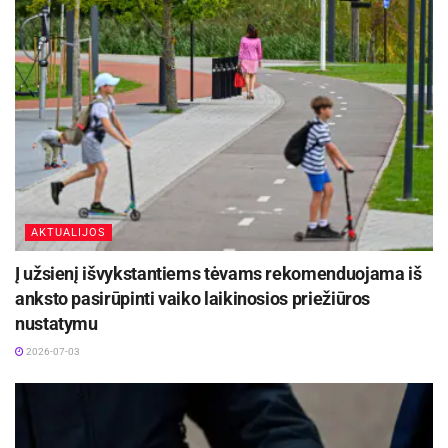
AKTUALIJOS
Į užsienį išvykstantiems tėvams rekomenduojama iš
anksto pasirūpinti vaiko laikinosios priežiūros
nustatymu
2026-07-03