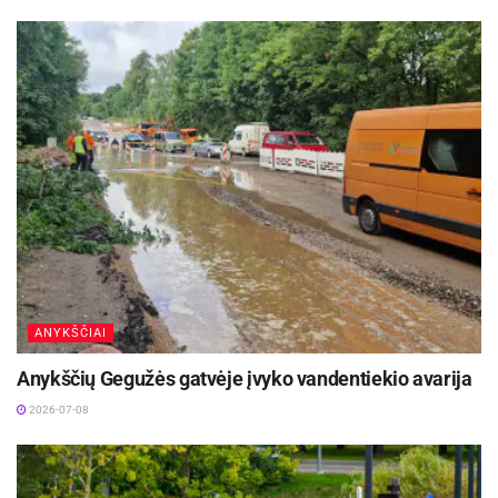
ANYKŠČIAI
Anykščių Gegužės gatvėje įvyko vandentiekio avarija
2026-07-08