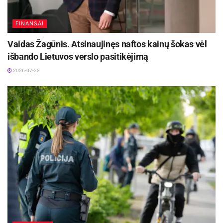
nebematys.
FINANSAI
Aktualios
naujienos
Vaidas Žagūnis. Atsinaujinęs naftos kainų šokas vėl
išbando Lietuvos verslo pasitikėjimą
DHL perka „Venipak“ grupę: stiprins pozicijas
Baltijos šalyse
2026-07-22
2026-07-28
Europos Sąjungos sankcijos „Mere“ tinklo
savininkams: ekonominio saugumo ir solidarumo
su Ukraina užtikrinimas
2026-07-25
„Ši mažytė „Rail Baltica“ atkarpa, šis įvažiavimas
nuo sankirtos į Kauno geležinkelio stotį iš tiesų
yra ypatingos svarbos – ją įrengus atsiras nauja
galimybė, ypač keleiviniam transportui: keleiviai
iš Kauno geležinkelio stoties galės be trikdžių