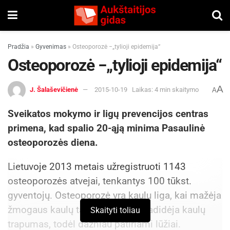
Pradžia
»
Gyvenimas
»
Osteoporozė −„tylioji epidemija“
Osteoporozė −„tylioji epidemija“
A
J. Šalaševičienė
2015-10-19
Laikas: 4 min skaitymo
A
Sveikatos mokymo ir ligų prevencijos centras
primena, kad spalio 20-ąją minima Pasaulinė
osteoporozės diena.
Lietuvoje 2013 metais užregistruoti 1143
osteoporozės atvejai, tenkantys 100 tūkst.
gyventojų. Osteoporozė yra kaulų liga, kai mažėja
žmogaus kaulų tankis ir masė, padidėja kaulų
Skaityti toliau
trapumas, todėl dažniau patiriami lūžiai.