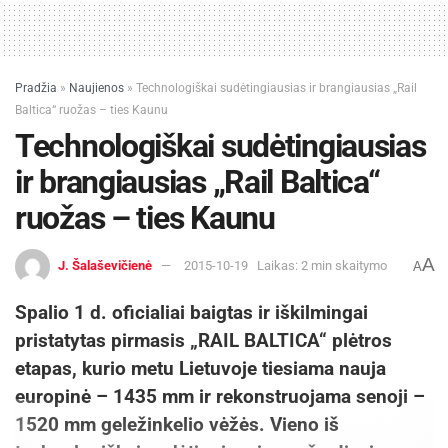
Pradžia
»
Naujienos
»
Technologiškai sudėtingiausias ir brangiausias „Rail
Baltica“ ruožas – ties Kaunu
Technologiškai sudėtingiausias
ir brangiausias „Rail Baltica“
ruožas – ties Kaunu
A
J. Šalaševičienė
2015-10-19
Laikas: 2 min skaitymo
A
Spalio 1 d. oficialiai baigtas ir iškilmingai
pristatytas pirmasis „RAIL BALTICA“ plėtros
etapas, kurio metu Lietuvoje tiesiama nauja
europinė – 1435 mm ir rekonstruojama senoji –
1520 mm geležinkelio vėžės. Vieno iš