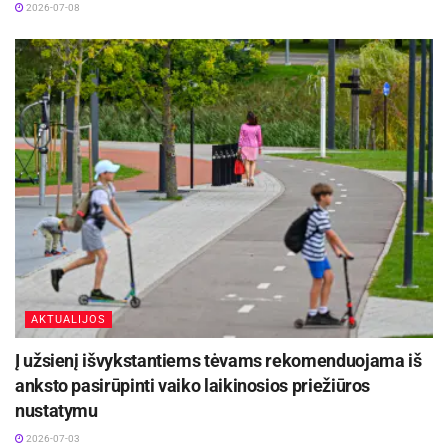
2026-07-08
AKTUALIJOS
Į užsienį išvykstantiems tėvams rekomenduojama iš
anksto pasirūpinti vaiko laikinosios priežiūros
nustatymu
2026-07-03