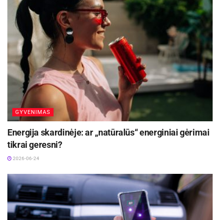
amžius (>50 metų);
lytis (dažniau serga moterys);
paveldimumas (buvę osteoporozės atvejai šeimoje);
menopauzė;
virškinamojo trakto, endokrininės sistemos ir
reumatinės ligos;
mitybos sutrikimai;
GYVENIMAS
mažas kalcio ir D vitamino suvartojimas;
Energija skardinėje: ar „natūralūs“ energiniai gėrimai
mažas fizinis aktyvumas;
tikrai geresni?
dideli kofeino kiekiai (daugiau kaip trys puodeliai
2026-06-24
kavos, arbatos per dieną);
žalingi įpročiai (rūkymas, alkoholio vartojimas ir kt.).
Patarimai ir profilaktika