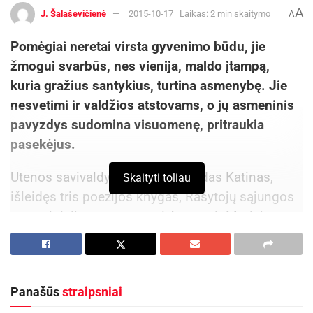
A
J. Šalaševičienė
2015-10-17
Laikas: 2 min skaitymo
A
surinktos net 25 tonos elektronikos atliekų.
Pomėgiai neretai virsta gyvenimo būdu, jie
žmogui svarbūs, nes vienija, maldo įtampą,
kuria gražius santykius, turtina asmenybę. Jie
nesvetimi ir valdžios atstovams, o jų asmeninis
pavyzdys sudomina visuomenę, pritraukia
pasekėjus.
Utenos savivaldybės meras Alvydas Katinas,
Skaityti toliau
išleidęs tris poezijos knygas, Rašytojų sąjungos
narys, inicijavo restauruoti Antano ir Motiejaus
Miškinių sodybą, drauge su minėta sąjunga
įsteigė poeto A. Miškinio vardinę premiją
poetams, eiliuojantiems ir apie Aukštaitiją.
Panašūs
straipsniai
Poetus iš Aukštaitijos ir Žemaitijos sujungė jau