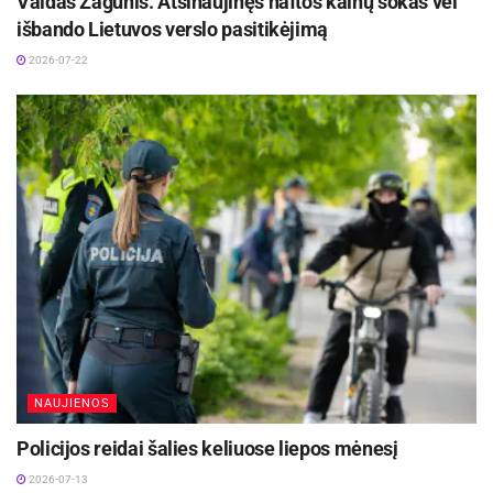
Vaidas Žagūnis. Atsinaujinęs naftos kainų šokas vėl
išbando Lietuvos verslo pasitikėjimą
Žmogaus gyvenimo būdas turi didelę įtaką
2026-07-22
osteporozės vystymuisi. Negydoma osteoporozė
gali progresuoti iki tol, kol kaulai pradeda lūžti,
tada reikalingas ilgas gydymas, reabilitacija.
Osteoporozė yra lėtinė liga, ankstyvoji prevencija
ir gydymas – geriausi būdai išvengti rimtesnių
komplikacijų.
Pagal Lietuvos ir užsienio literatūrą parengė
Sveikatos mokymo ir ligų prevencijos centro
visuomenės sveikatos administratorė Gintarė
Dapkutė
NAUJIENOS
Policijos reidai šalies keliuose liepos mėnesį
2026-07-13