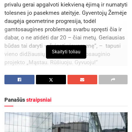
privalu gerai apgalvoti kiekvieną ėjimą ir numatyti
tolesnes jo pasekmes ateityje. Gyventojų Žemėje
daugėja geometrine progresija, todėl
gamtosaugines problemas svarbu spręsti čia ir
dabar, o ne atidėti dar 20 – čiai metų. Geriausias
būdas tai daryti – šviesti visuomenę“, – tapusi
Skaityti toliau
vieno didžiausių Lietuvoje aplinkosauginio
projekto „Mąstau. Rūšiuoju. Gyvuoju!”
ambasadore kalbėjo šachmatininkė Viktorija
Čmilytė-Nielsen. Prie trečiąjį sezoną vykstančio
projekto, kuriame dalyvauja beveik 200 Lietuvos
mokyklų ir darželių, prisijungė dar vienas
Panašūs
straipsniai
žinomas veidas – Jonas Radzevičius.
Edukacija turi būti naudinga ir šiek tiek azartiška
LR Seimo Aplinkos apsaugos komiteto narė,