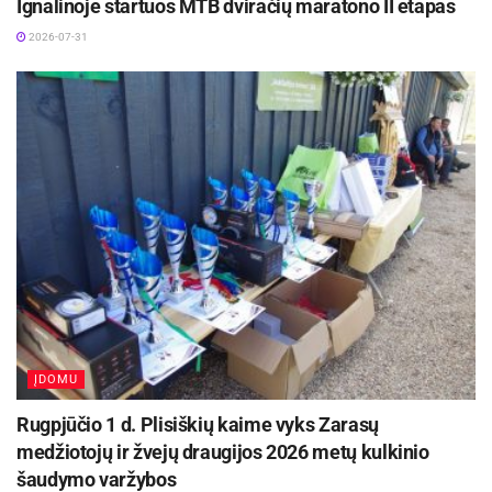
Ignalinoje startuos MTB dviračių maratono II etapas
2026-07-31
Sidabras atiteko etiopui Feyisai Lilesai, kuris
lyderiui pralaimėjo 1 min. 10 sek. Sensaciją
sukūrė amerikietis Galenas Ruppas, kuris atsiliko
1 min. 21 sek. ir iškovojo bronzos medalį.
Amerikietis ženkliai pagerino asmeninį rekordą.
sportas.lt
inf.
ĮDOMU
Rugpjūčio 1 d. Plisiškių kaime vyks Zarasų
medžiotojų ir žvejų draugijos 2026 metų kulkinio
šaudymo varžybos