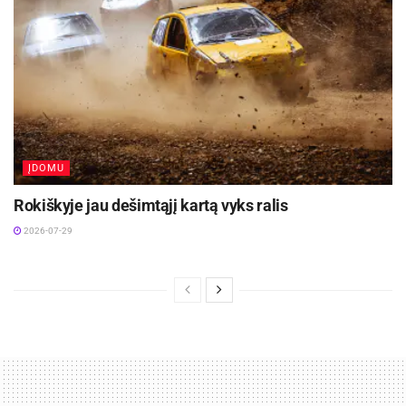
ĮDOMU
Rokiškyje jau dešimtąjį kartą vyks ralis
2026-07-29