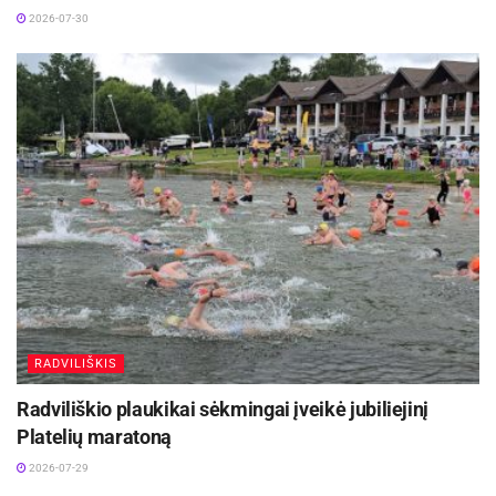
2026-07-30
RADVILIŠKIS
Radviliškio plaukikai sėkmingai įveikė jubiliejinį
Platelių maratoną
2026-07-29