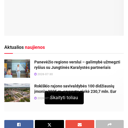
Aktualios
naujienos
Panevėžio regiono verslui – galimybė užmegzti
ryšius su Jungtinės Karalystės partneriais
2026-07-30
Rokiškio rajono savivaldybės 100 didžiausių
įmonių 2025 m. apyvarta siekė 230,7 mln. Eur
Skaityti toliau
2026-07-29
Lina ir Ieva neemigravo, nes joms pavyko
įgyvendinti trečioje klasėje sumanytą verslo