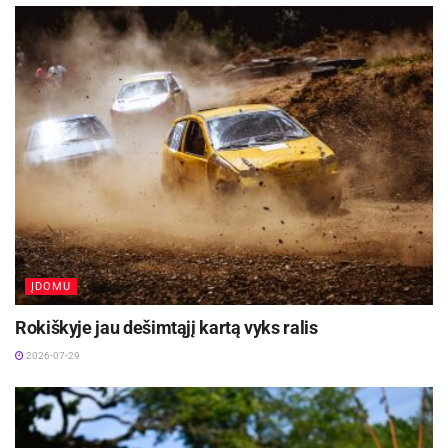
ĮDOMU
Rokiškyje jau dešimtąjį kartą vyks ralis
2026-07-29