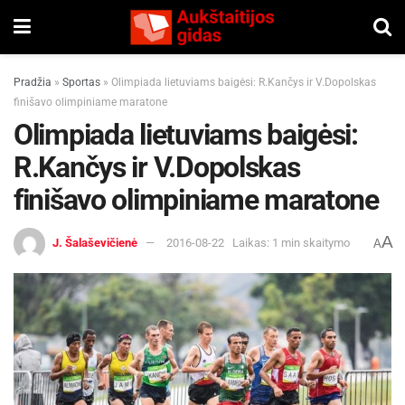
Pradžia
»
Sportas
»
Olimpiada lietuviams baigėsi: R.Kančys ir V.Dopolskas
finišavo olimpiniame maratone
Olimpiada lietuviams baigėsi:
R.Kančys ir V.Dopolskas
finišavo olimpiniame maratone
A
J. Šalaševičienė
2016-08-22
Laikas: 1 min skaitymo
A