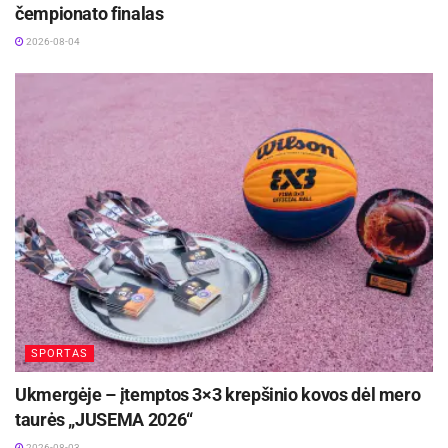
Į pirmąjį dešimtuką nusitaikiusio J.Kinderio viltys
čempionato finalas
žlugo jojimo rungtyje. Lietuvis sykį krito nuo
2026-08-04
žirgo ir galiausiai liko be taškų jojimo rungtyje,
pakartodamas Lauros Asadauskaitės-
Zadneprovskienės rezultatą penktadienį.
Kombinuotoje rungtyje J.Kinderis dalyvavo tik
dėl garbės. Joje lietuvis surinko 613 taškų ir
bendroje įskaitoje su 1144 tšk. buvo 34-as.
sportas.lt
inf.
SPORTAS
Ukmergėje – įtemptos 3×3 krepšinio kovos dėl mero
taurės „JUSEMA 2026“
2026-08-03