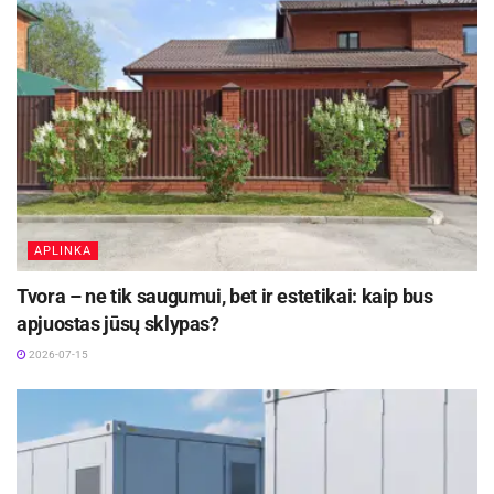
ne kovoja, o
APLINKA
Tvora – ne tik saugumui, bet ir estetikai: kaip bus
apjuostas jūsų sklypas?
2026-07-15
originaliai viena kitą papildo. Knyga „Jei mėnulis
būtų nulis“ skirta tiems, kurie dar tik pradeda
pažintį su skaičiais. Knyga ne tik padeda įsiminti
skaičius, bet ir kuria, šiais laikais gana dažnai