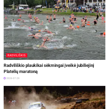
RADVILIŠKIS
Radviliškio plaukikai sėkmingai įveikė jubiliejinį
Platelių maratoną
2026-07-29