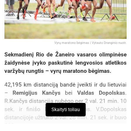
Vyrų maratono bėgimas | Vytauto Dranginio nuotr.
Sekmadienį Rio de Žaneiro vasaros olimpinėse
žaidynėse įvyko paskutinė lengvosios atletikos
varžybų rungtis – vyrų maratono bėgimas.
42,195 km distanciją bandė įveikti ir du lietuviai
–
Remigijus Kančys
bei
Valdas Dopolskas
.
R.Kančys distanciją nubėgo per 2 val. 21 min. 10
sek. ir finišo liniją kirto 75-as. V.Dopolskas
Skaityti toliau
distancijoje užtruko 2 val. 28 min. 21 sek. ir buvo
111-as.