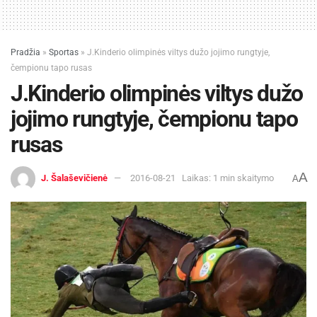
Pradžia
»
Sportas
»
J.Kinderio olimpinės viltys dužo jojimo rungtyje,
čempionu tapo rusas
J.Kinderio olimpinės viltys dužo
jojimo rungtyje, čempionu tapo
rusas
A
J. Šalaševičienė
2016-08-21
Laikas: 1 min skaitymo
A