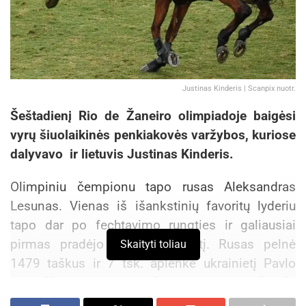
Justinas Kinderis | Scanpix nuotr.
Šeštadienį Rio de Žaneiro olimpiadoje baigėsi
vyrų šiuolaikinės penkiakovės varžybos, kuriose
dalyvavo ir lietuvis Justinas Kinderis.
Olimpiniu čempionu tapo rusas Aleksandras
Lesunas. Vienas iš išankstinių favoritų lyderiu
tapo dar po fechtavimo rungties ir galiausiai
pirmas pradėjo lemiamą rungtį. Rusas pelnė
Skaityti toliau
1479 taškus ir 7 tšk. aplenkė ukrainietį Pavlo
Tymoščenko. Dramatiškai bronzą išplėšė
Meksikos atletas Ismaelis Marcelo Hernandezas