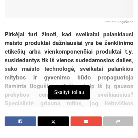
Raminta Bogušienė
Pirkėjai turi žinoti, kad sveikatai palankiausi
maisto produktai dažniausiai yra be ženklinimo
etikečių arba vienkomponenčiai produktai t.y.
susidedantys tik iš vienos sudedamosios dalies,
sako maisto technologė, sveikatai palankios
mitybos ir gyvenimo būdo propaguotoja
Raminta Bogušienė. Tačiau kaip iš jų gausos
Skaityti toliau
prekybos centre išsirinkti sveikiausius?
Specialistė griauna mitus, jog lietuviškos
daržovės sveikesnės už atvežtines, o pieno
produktus reikėtų rinktis liesus.
„Iš vienkomponenčių produktų prekybos