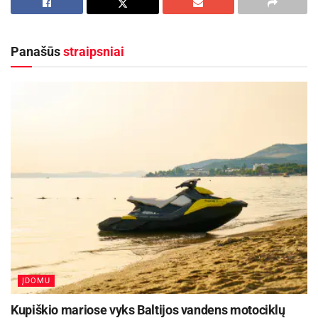
Uscanga. Jis surinko 1468 tšk. ir pateikė
netikėtumą.
Panašūs
straipsniai
24-erių metų A.Lesunas iki šiol olimpinių medalių
neturėjo. Pasaulio čempionu asmeninėse
varžybose jis tapo 2012 m. ir 2014 m.
Aktualios
naujienos
Kauno rajone, Čekiškėje vyks 2028 metų Europos
ir pasaulio greičio automodelių čempionatas
2026-08-07
Savaitgalį geriausi Lietuvos slalomo meistrai
rinksis Zarasuose
2026-08-04
ĮDOMU
Kupiškio mariose vyks Baltijos vandens motociklų