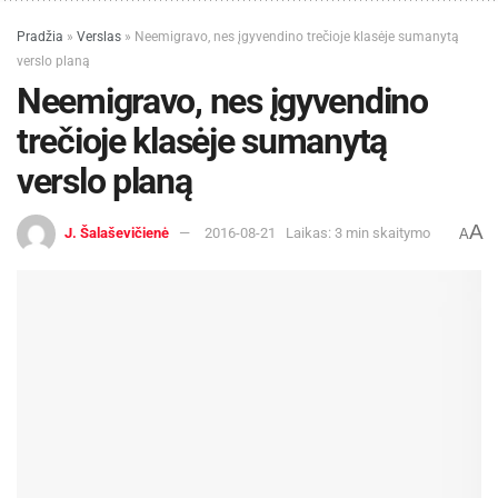
Pradžia
»
Verslas
»
Neemigravo, nes įgyvendino trečioje klasėje sumanytą
verslo planą
Neemigravo, nes įgyvendino
trečioje klasėje sumanytą
verslo planą
A
J. Šalaševičienė
2016-08-21
Laikas: 3 min skaitymo
A