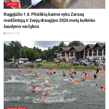
ĮDOMU
Rugpjūčio 1 d. Plisiškių kaime vyks Zarasų
medžiotojų ir žvejų draugijos 2026 metų kulkinio
šaudymo varžybos
2026-07-30