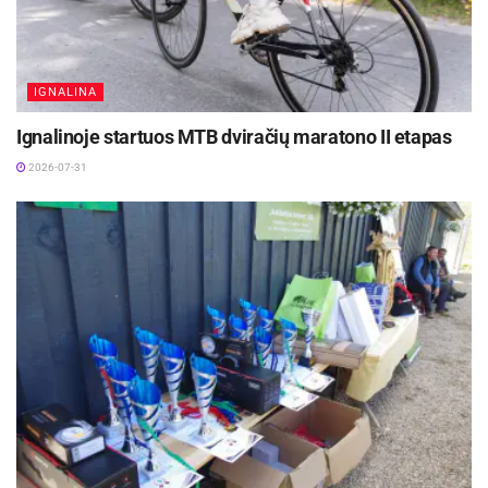
IGNALINA
Ignalinoje startuos MTB dviračių maratono II etapas
2026-07-31