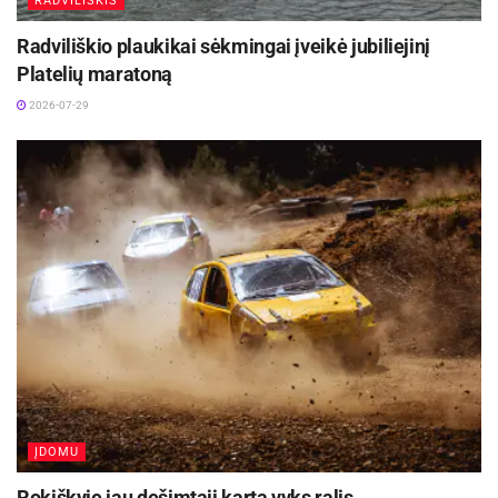
RADVILIŠKIS
Radviliškio plaukikai sėkmingai įveikė jubiliejinį
Platelių maratoną
2026-07-29
ĮDOMU
Rokiškyje jau dešimtąjį kartą vyks ralis