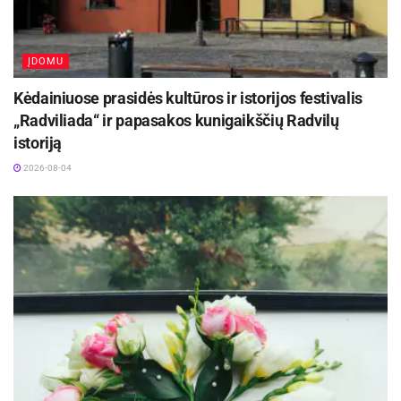
ĮDOMU
Kėdainiuose prasidės kultūros ir istorijos festivalis
„Radviliada“ ir papasakos kunigaikščių Radvilų
istoriją
2026-08-04