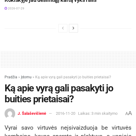
2026-07-29
Pradžia
»
Įdomu
»
Ką apie vyrą gali pasakyti jo buities prietaisai?
Ką apie vyrą gali pasakyti jo
buities prietaisai?
A
J. Šalaševičienė
2016-11-20
Laikas: 3 min skaitymo
A
Vyrai savo virtuvės neįsivaizduoja be virtuvės