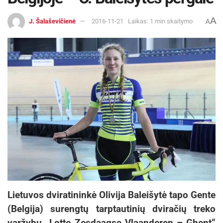
A
J. Šalaševičienė
2016-11-21
Laikas: 1 min skaitymo
A
Lietuvos dviratininkė Olivija Baleišytė tapo Gente
(Belgija) surengtų tarptautinių dviračių treko
varžybų „Lotto Zesdaagse Vlaanderen – Ghent“