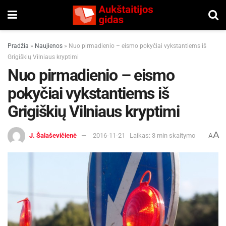
Pradžia
»
Naujienos
»
Nuo pirmadienio – eismo pokyčiai vykstantiems iš
Grigiškių Vilniaus kryptimi
Nuo pirmadienio – eismo
pokyčiai vykstantiems iš
Grigiškių Vilniaus kryptimi
A
J. Šalaševičienė
2016-11-21
Laikas: 3 min skaitymo
A