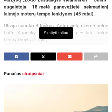
nugalėtoja. 18-metė panevėžietė sekmadienį
laimėjo moterų tempo lenktynes (45 ratai).
Olivija surinko 8 taškus. Antrą vietą užėmė belgė
Lotte Kopecky (5 tšk.), o trečią – kita belgė
Skaityti toliau
Lenny Druyts (2 tšk.).
Aktualios
naujienos
Kauno rajone, Čekiškėje vyks 2028 metų Europos
ir pasaulio greičio automodelių čempionatas
Panašūs
straipsniai
2026-08-07
Savaitgalį geriausi Lietuvos slalomo meistrai
rinksis Zarasuose
2026-08-04