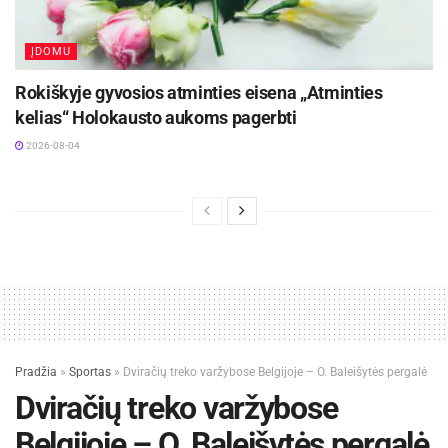
ĮDOMU
Rokiškyje gyvosios atminties eisena „Atminties
kelias“ Holokausto aukoms pagerbti
2026-08-04
Pradžia
»
Sportas
»
Dviračių treko varžybose Belgijoje – O. Baleišytės pergalė
Dviračių treko varžybose
Belgijoje – O. Baleišytės pergalė