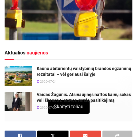
Aktualios
naujienos
Kauno abiturientų valstybinių brandos egzaminų
rezultatai – vėl geriausi šalyje
2026-07-24
Vaidas Žagūnis. Atsinaujinęs naftos kainų šokas
vėl išbando Lietuvos verslo pasitikėjimą
Skaityti toliau
2026-07-22
Nuo 2016 m. lapkričio 21 d., pirmadienio, dėl
Grigiškių transporto mazgo rekonstrukcijos