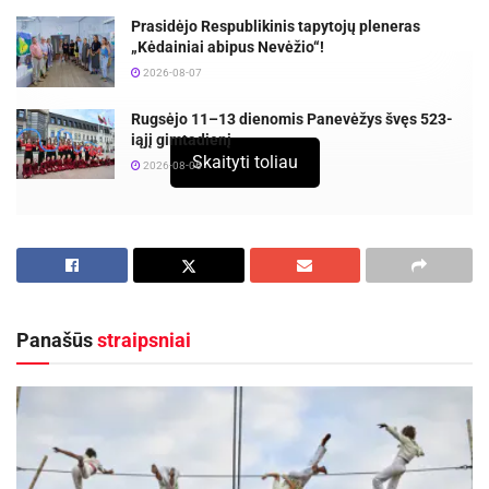
Prasidėjo Respublikinis tapytojų pleneras
„Kėdainiai abipus Nevėžio“!
2026-08-07
Rugsėjo 11–13 dienomis Panevėžys švęs 523-
iąjį gimtadienį
Skaityti toliau
2026-08-06
Šių metų spalio ir lapkričio mėnesiais Kauno
miesto mokyklose (Pilėnų pagrindinėje
mokykloje, Palemono gimnazijoje, Valdorfo
mokykloje, Jurgio Dobkevičiaus progimnazijoje,
Panašūs
straipsniai
Juozo Grušo meno gimnazijoje, VDU „Atžalyno“
progimnazijoje, Veršvų vidurinėje mokykloje)
vyksta projektas „Folkloro laboratorijos“, kurių
metu projekto lektoriai moksleiviams pristato
lietuvių liaudies instrumentus: molinukus, ubiką,