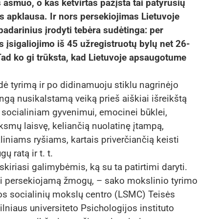
 asmuo, o kas ketvirtas pažįsta tai patyrusių
 apklausa. Ir nors persekiojimas Lietuvoje
adarinius įrodyti tebėra sudėtinga: per
įsigaliojimo iš 45 užregistruotų bylų net 26-
Tad ko gi trūksta, kad Lietuvoje apsaugotume
 tyrimą ir po didinamuoju stiklu nagrinėjo
ngą nusikalstamą veiką prieš aiškiai išreikštą
 socialiniam gyvenimui, emocinei būklei,
ksmų laisvę, keliančią nuolatinę įtampą,
iniams ryšiams, kartais priverčiančią keisti
 ratą ir t. t.
kiriasi galimybėmis, ką su ta patirtimi daryti.
oti persekiojamą žmogų, – sako mokslinio tyrimo
uvos socialinių mokslų centro (LSMC) Teisės
ilniaus universiteto Psichologijos instituto