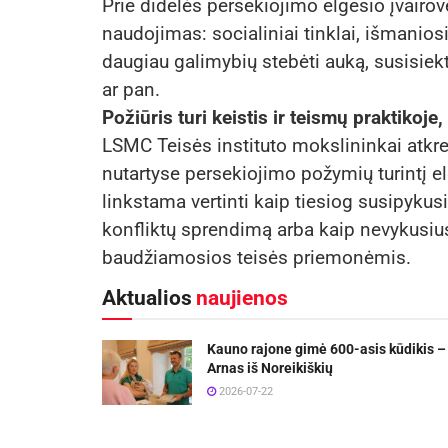
Prie didelės persekiojimo elgesio įvairov
naudojimas: socialiniai tinklai, išmanio
daugiau galimybių stebėti auką, susisiekti 
ar pan.
Požiūris turi keistis ir teismų praktikoje
LSMC Teisės instituto mokslininkai atkre
nutartyse persekiojimo požymių turintį el
linkstama vertinti kaip tiesiog susipyku
konfliktų sprendimą arba kaip nevykusiu
baudžiamosios teisės priemonėmis.
Aktualios
naujienos
Kauno rajone gimė 600-asis kūdikis –
Arnas iš Noreikiškių
2026-07-22