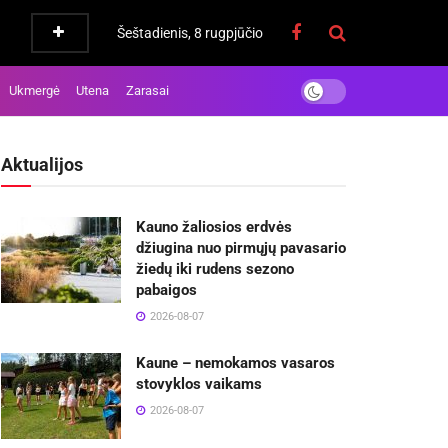
Šeštadienis, 8 rugpjūčio
Ukmergė
Utena
Zarasai
Aktualijos
Kauno žaliosios erdvės
džiugina nuo pirmųjų pavasario
žiedų iki rudens sezono
pabaigos
2026-08-07
Kaune – nemokamos vasaros
stovyklos vaikams
2026-08-07