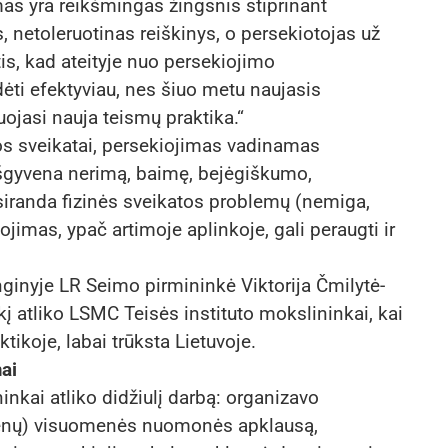
as yra reikšmingas žingsnis stiprinant
netoleruotinas reiškinys, o persekiotojas už
tis, kad ateityje nuo persekiojimo
i efektyviau, nes šiuo metu naujasis
ojasi nauja teismų praktika.“
s sveikatai, persekiojimas vadinamas
išgyvena nerimą, baimę, bejėgiškumo,
siranda fizinės sveikatos problemų (nemiga,
jimas, ypač artimoje aplinkoje, gali peraugti ir
nginyje LR Seimo pirmininkė Viktorija Čmilytė-
kį atliko LSMC Teisės instituto mokslininkai, kai
tikoje, labai trūksta Lietuvoje.
mai
nkai atliko didžiulį darbą: organizavo
smenų) visuomenės nuomonės apklausą,