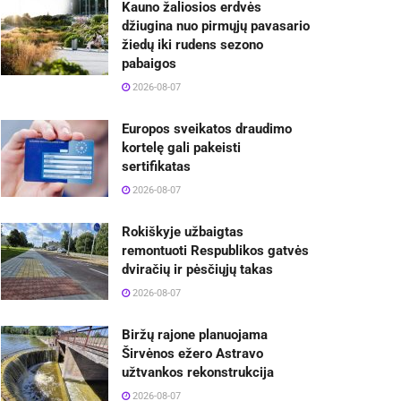
Kauno žaliosios erdvės
džiugina nuo pirmųjų pavasario
žiedų iki rudens sezono
pabaigos
2026-08-07
Europos sveikatos draudimo
kortelę gali pakeisti
sertifikatas
2026-08-07
Rokiškyje užbaigtas
remontuoti Respublikos gatvės
dviračių ir pėsčiųjų takas
2026-08-07
Biržų rajone planuojama
Širvėnos ežero Astravo
užtvankos rekonstrukcija
2026-08-07