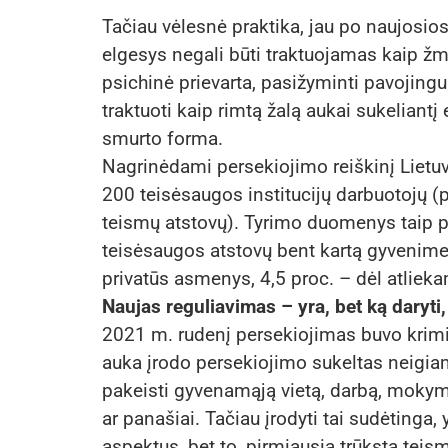
Tačiau vėlesnė praktika, jau po naujosio
elgesys negali būti traktuojamas kaip žm
psichinė prievarta, pasižyminti pavojing
traktuoti kaip rimtą žalą aukai sukeliantį 
smurto forma.
Nagrinėdami persekiojimo reiškinį Lietuvo
200 teisėsaugos institucijų darbuotojų (p
teismų atstovų). Tyrimo duomenys taip pa
teisėsaugos atstovų bent kartą gyvenime 
privatūs asmenys, 4,5 proc. – dėl atliek
Naujas reguliavimas – yra, bet ką daryti,
2021 m. rudenį persekiojimas buvo krimi
auka įrodo persekiojimo sukeltas neigia
pakeisti gyvenamąją vietą, darbą, mokymo
ar panašiai. Tačiau įrodyti tai sudėtinga
aspektus, bet to, pirmiausia trūksta teis