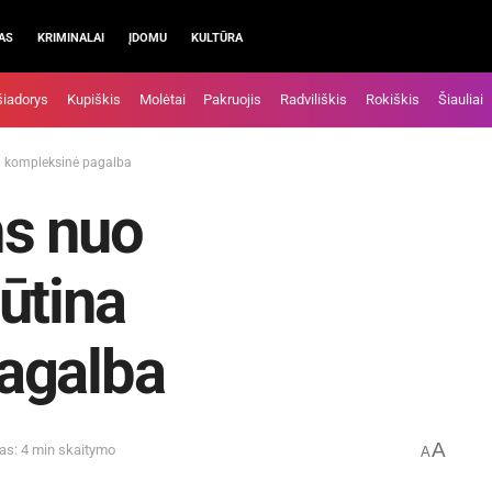
AS
KRIMINALAI
ĮDOMU
KULTŪRA
šiadorys
Kupiškis
Molėtai
Pakruojis
Radviliškis
Rokiškis
Šiauliai
a kompleksinė pagalba
s nuo
ūtina
agalba
A
as: 4 min skaitymo
A