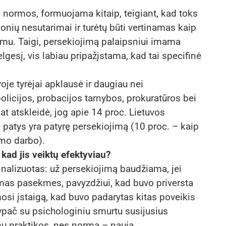
s normos, formuojama kitaip, teigiant, kad toks
onių nesutarimai ir turėtų būti vertinamas kaip
umu. Taigi, persekiojimą palaipsniui imama
elgesį, vis labiau pripažįstama, kad tai specifinė
je tyrėjai apklausė ir daugiau nei
olicijos, probacijos tarnybos, prokuratūros bei
t atskleidė, jog apie 14 proc. Lietuvos
patys yra patyrę persekiojimą (10 proc. – kaip
amo darbo).
 kad jis veiktų efektyviau?
nalizuotas: už persekiojimą baudžiama, jei
mas pasekmes, pavyzdžiui, kad buvo priversta
si įstaigą, kad buvo padarytas kitas poveikis
, ypač su psichologiniu smurtu susijusius
mų praktikos, nes norma – nauja.