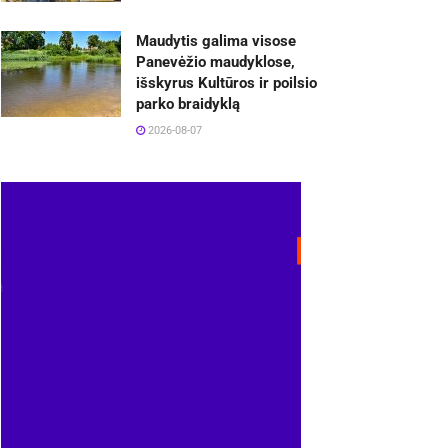
Maudytis galima visose
Panevėžio maudyklose,
išskyrus Kultūros ir poilsio
parko braidyklą
2026-08-07