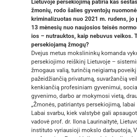
Lietuvoje persekiojimą patiria kas šeštas
žmonių, rodo šalies gyventojų nuomonės
kriminalizuotas nuo 2021 m. rudens, jo p
13 mėnesių nuo naujosios teisės normos 
ios – nutrauktos, kaip nebuvus veikos. 
persekiojamą žmogų?
Dvejus metus mokslininkų komanda vykdė
persekiojimo reiškinį Lietuvoje – sistemi
žmogaus valią, turinčią neigiamą poveikį
pažeidžiančią privatumą, suvaržančią vei
kenkiančią profesiniam gyvenimui, social
gyvenimo, darbo ar mokymosi vietą, draugų
„Žmonės, patiriantys persekiojimą, labai s
Labai svarbu, kiek valstybė gali apsaug
vadovė prof. dr. Ilona Laurinaitytė, Liet
instituto vyriausioji mokslo darbuotoja, V