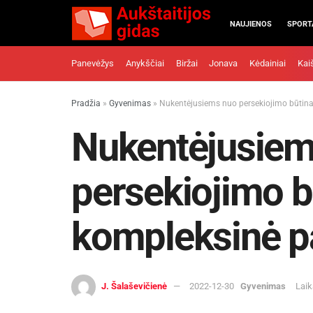
NAUJIENOS
SPORT
Panevėžys
Anykščiai
Biržai
Jonava
Kėdainiai
Kai
Pradžia
»
Gyvenimas
»
Nukentėjusiems nuo persekiojimo būtin
Nukentėjusiem
persekiojimo b
kompleksinė p
J. Šalaševičienė
2022-12-30
Gyvenimas
Laik