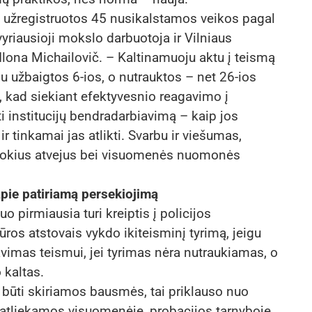
o užregistruotos 45 nusikalstamos veikos pagal
yriausioji mokslo darbuotoja ir Vilniaus
 Ilona Michailovič. – Kaltinamuoju aktu į teismą
 užbaigtos 6-ios, o nutrauktos – net 26-ios
, kad siekiant efektyvesnio reagavimo į
ti institucijų bendradarbiavimą – kaip jos
r tinkamai jas atlikti. Svarbu ir viešumas,
 tokius atvejus bei visuomenės nuomonės
pie patiriamą persekiojimą
 pirmiausia turi kreiptis į policijos
ūros atstovais vykdo ikiteisminį tyrimą, jeigu
vimas teismui, jei tyrimas nėra nutraukiamas, o
kaltas.
li būti skiriamos bausmės, tai priklauso nuo
 atliekamos visuomenėje, probacijos tarnyboje.