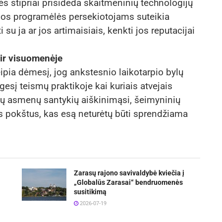
ės stipriai prisideda skaitmeninių technologijų
sios programėlės persekiotojams suteikia
su ja ar jos artimaisiais, kenkti jos reputacijai
, ir visuomenėje
ipia dėmesį, jog ankstesnio laikotarpio bylų
gesį teismų praktikoje kai kuriais atvejais
sių asmenų santykių aiškinimąsi, šeimyninių
s pokštus, kas esą neturėtų būti sprendžiama
Zarasų rajono savivaldybė kviečia į
„Globalūs Zarasai“ bendruomenės
susitikimą
2026-07-19