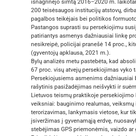
išnagrinėjo šimtą 2016–2020 m. laikotar
200 teisėsaugos institucijų atstovų, dirb
pagalbos teikėjais bei politikos formuoto
Pastangos suprasti su persekiojimu susijus
patiriantys asmenys dažniausiai linkę pr
nesikreipė, policijai pranešė 14 proc., k
(gyventojų apklausa, 2021 m.).
Bylų analizės metu pastebėta, kad absoli
67 proc. visų atvejų persekiojimas vyko 
Persekiojusiems asmenims dažniausiai
rašytinis pasižadėjimas neišvykti ir suė
Lietuvos teismų praktikoje persekiojimo 
veiksniai: bauginimo realumas, veiksmų 
terorizavimas, lankymasis vietose, kur ti
įsiveržimas į gyvenamąją erdvę, nuosavyb
stebėjimas GPS priemonėmis, vaizdo ar ga