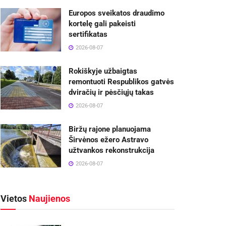
Europos sveikatos draudimo
kortelę gali pakeisti
sertifikatas
2026-08-07
Rokiškyje užbaigtas
remontuoti Respublikos gatvės
dviračių ir pėsčiųjų takas
2026-08-07
Biržų rajone planuojama
Širvėnos ežero Astravo
užtvankos rekonstrukcija
2026-08-07
Vietos
Naujienos