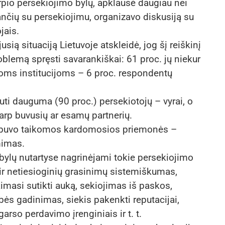
pio persekiojimo bylų, apklausė daugiau nei
ančių su persekiojimu, organizavo diskusiją su
jais.
ią situaciją Lietuvoje atskleidė, jog šį reiškinį
oblemą spręsti savarankiškai: 61 proc. jų niekur
itoms institucijoms – 6 proc. respondentų
uti dauguma (90 proc.) persekiotojų – vyrai, o
tarp buvusių ar esamų partnerių.
 buvo taikomos kardomosios priemonės –
mimas.
bylų nutartyse nagrinėjami tokie persekiojimo
ir netiesioginių grasinimų sistemiškumas,
kimasi sutikti auką, sekiojimas iš paskos,
ės gadinimas, siekis pakenkti reputacijai,
rso perdavimo įrenginiais ir t. t.