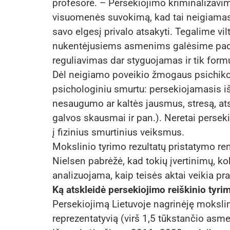
profesorė. – Persekiojimo kriminalizavim
visuomenės suvokimą, kad tai neigiamas, 
savo elgesį privalo atsakyti. Tegalime vil
nukentėjusiems asmenims galėsime padėt
reguliavimas dar styguojamas ir tik formu
Dėl neigiamo poveikio žmogaus psichiko
psichologiniu smurtu: persekiojamasis 
nesaugumo ar kaltės jausmus, stresą, at
galvos skausmai ir pan.). Neretai persekio
į fizinius smurtinius veiksmus.
Mokslinio tyrimo rezultatų pristatymo re
Nielsen pabrėžė, kad tokių įvertinimų, ko
analizuojama, kaip teisės aktai veikia prak
Ką atskleidė persekiojimo reiškinio tyri
Persekiojimą Lietuvoje nagrinėję mokslini
reprezentatyvią (virš 1,5 tūkstančio a