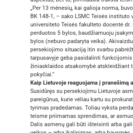
„Per 13 mėnesių, kai galioja norma, buv
BK 148-1, – sako LSMC Teisės instituto v
universiteto Teisės fakulteto docentė dr.
perduotos 5 bylos, baudžiamuoju įsakymu
bylos (nebuvo padaryta veika). Akivaizdu
persekiojimo situaciją itin svarbu pabrėž
tarpusavyje geba pasidalinti funkcijomis i
žiniasklaidos atsakomybė atskleidžiant
pokyčiai.“
Kaip Lietuvoje reaguojama į pranešimą a
Susidūręs su persekiojimu Lietuvoje asmuo
pareigūnus, kurie vėliau kartu su prokurat
tyrimas pradedamas. Toliau vyksta perda
teisme priimamas sprendimas, ar asmuo 
Dalis asmenų gali būti išteisinti arba ga
veikos – arba įkalinimas, arba bausmės,