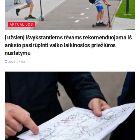
AKTUALIJOS
Į užsienį išvykstantiems tėvams rekomenduojama iš
anksto pasirūpinti vaiko laikinosios priežiūros
nustatymu
2026-07-03