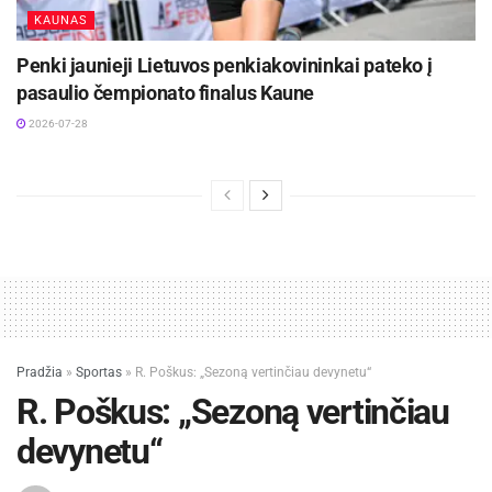
KAUNAS
Penki jaunieji Lietuvos penkiakovininkai pateko į
pasaulio čempionato finalus Kaune
2026-07-28
Pradžia
»
Sportas
»
R. Poškus: „Sezoną vertinčiau devynetu“
R. Poškus: „Sezoną vertinčiau
devynetu“