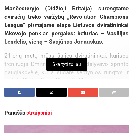
Mančesteryje (Didžioji Britaija) surengtame
dviračių treko varžybų „Revolution Champions
League“ pirmajame etape Lietuvos dviratininkai
iškovojo penkias pergales: keturias – Vasilijus
Lendelis, vieną – Svajūnas Jonauskas.
21-erių metų mūsų šalies dviratininkai, kuriuos
treniruoja Dmitrijus Leopoldas, dalyvavo sprinto
Skaityti toliau
daugiakovėje, kurią sudarė septynios rungtys ir
kurioje iš viso jėgas išbandė 12 atletų.
V. Lendelis penktadienį nugalėjo sprinto
lenktynėse. Vasilijus laimėjo pirmojo etapo
pirmąjį važiavimą, pusfinalyje 2-0 įveikė prancūzą
Panašūs
straipsniai
Melviną Landernau, o finale taip pat 2-0 nugalėjo
2015 metų pasaulio čempionato bronzos