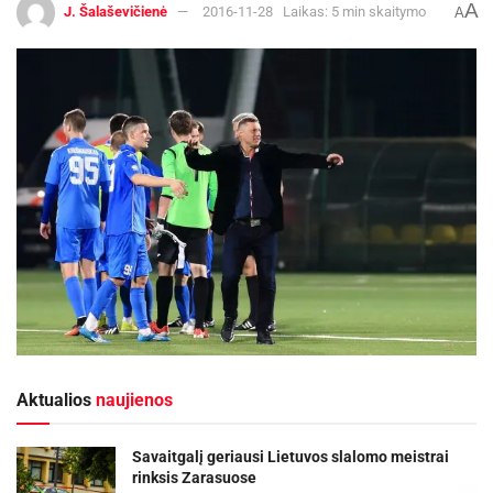
A
J. Šalaševičienė
2016-11-28
Laikas: 5 min skaitymo
A
Aktualios
naujienos
Savaitgalį geriausi Lietuvos slalomo meistrai
rinksis Zarasuose