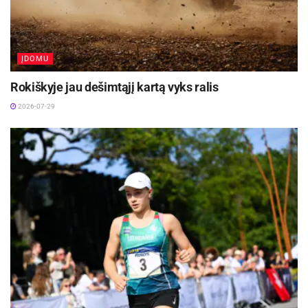
Informaciją parengė Tomas Gaubys
www.ldsf.lt
ĮDOMU
Rokiškyje jau dešimtąjį kartą vyks ralis
2026-07-29