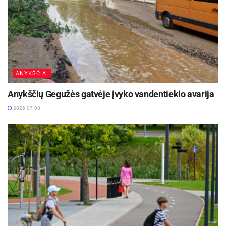
ANYKŠČIAI
Anykščių Gegužės gatvėje įvyko vandentiekio avarija
2026-07-08