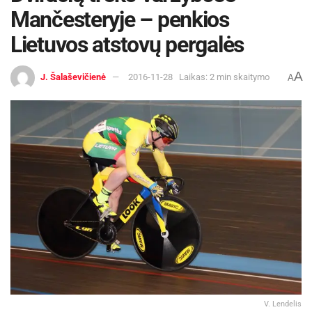
Mančesteryje – penkios
Lietuvos atstovų pergalės
A
J. Šalaševičienė
2016-11-28
Laikas: 2 min skaitymo
A
V. Lendelis