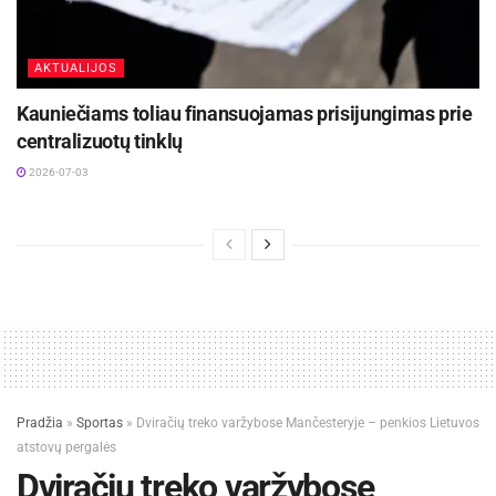
AKTUALIJOS
Kauniečiams toliau finansuojamas prisijungimas prie
centralizuotų tinklų
2026-07-03
Pradžia
»
Sportas
»
Dviračių treko varžybose Mančesteryje – penkios Lietuvos
atstovų pergalės
Dviračių treko varžybose