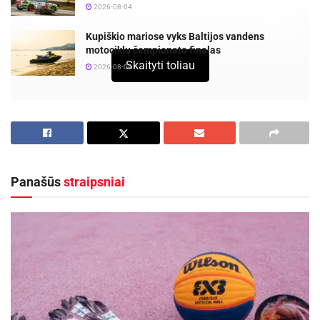
2026-08-04
Kupiškio mariose vyks Baltijos vandens
motociklų čempionato finalas
Skaityti toliau
2026-08-04
Po 27 m. pertraukos į aukščiausią šalies futbolo
lygą grįžusios Jonavos „Lietavos“ vyr. treneriui
Robertui Poškui šis sezonas buvo
permainingas: sudėtinga pradžia, optimalios
Panašūs
straipsniai
sudėties paieškos, įsimintinos pergalės ir
skaudūs pralaimėjimai. Šiais metais buvusiam
Lietuvos rinktinės puolėjui teko išties nemažai
atlaikyti, tačiau R. Poškus sezonui rašo gana
aukštą balą ir sako, kad jo vadovaujama
komanda sugebėjo įgyvendinti pagrindinius
iškeltus uždavinius.