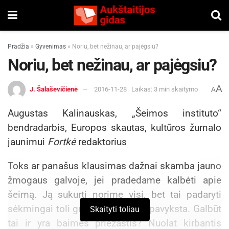
Pradžia
»
Gyvenimas
»
Noriu, bet nežinau, ar pajėgsiu?
Noriu, bet nežinau, ar pajėgsiu?
A
J. Šalaševičienė
2016-11-28
Laikas: 3 min skaitymo
A
Augustas Kalinauskas, „Šeimos instituto“
bendradarbis, Europos skautas, kultūros žurnalo
jaunimui
Fortkė
redaktorius
Toks ar panašus klausimas dažnai skamba jauno
žmogaus galvoje, jei pradedame kalbėti apie
šeimą. Ją sukurti norime visi, bet tai padaryti
sėkmingai toli gražu ne visiems pavyksta. Galbūt
Skaityti toliau
tai ir yra baimės priežastis? Nuolat kirbantis