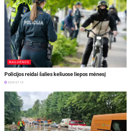
vadovauja vyskupas Linas Vodopjanovas, OFM.
Panevėžio miesto savivaldybės inf.
NAUJIENOS
Policijos reidai šalies keliuose liepos mėnesį
2026-07-13