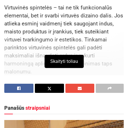
įrodančią aukštą produkcijos kokybę“, – pataria
Virtuvinės spintelės – tai ne tik funkcionalūs
J. Tamoševičienė.
elementai, bet ir svarbi virtuvės dizaino dalis. Jos
atlieka esminį vaidmenį tiek saugojant indus,
maisto produktus ir įrankius, tiek suteikiant
Išsirinkus žuvį, ją paruošite visai paprastai. Kepta
virtuvei tvarkingumo ir estetikos. Tinkamai
ant grotelių arba orkaitėje, patiekta su keptomis
parinktos virtuvinės spintelės gali padėti
bulvėmis, daržovėmis ar ryžiais, ji yra labai
maksimaliai išnaudoti erdvę ir sukurti
lengvai pagaminamas patiekalas. J.
Skaityti toliau
harmoningą aplinką, kurioje gaminimas taps
Tamoševičienė kviečia išbandyti 3 portugališkus
malonumu.
receptus nuo Atlanto vandenyno krantų.
Funkcionalumas ir praktiškumas
Aktualios
naujienos
Vienos skardos vakarienė – dorada su bulvėmis
Panašūs
straipsniai
Jonavos ligoninėje gimė 300-asis šių metų
Porcijos
: 4
kūdikis
2026-08-04