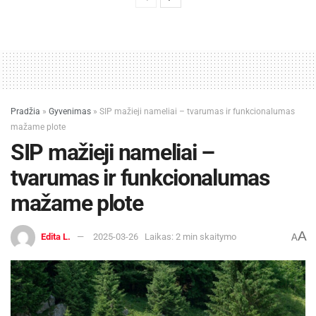
Pradžia
»
Gyvenimas
»
SIP mažieji nameliai – tvarumas ir funkcionalumas
mažame plote
SIP mažieji nameliai –
tvarumas ir funkcionalumas
mažame plote
A
Edita L.
2025-03-26
Laikas: 2 min skaitymo
A