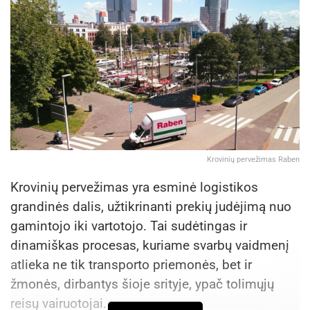
/ freepik
Orkaitėje kepta dorada su pomidorais
Porcijos
: 4
Gaminimo laikas
: 35 min.
Reikės
:
Krovinių pervežimas Raben
2 šviežių doradų,
Krovinių pervežimas yra esminė logistikos
2-3 prinokusių pomidorų,
grandinės dalis, užtikrinanti prekių judėjimą nuo
1 svogūno,
gamintojo iki vartotojo. Tai sudėtingas ir
3 skiltelių česnako,
dinamiškas procesas, kuriame svarbų vaidmenį
300 ml alyvuogių aliejaus,
atlieka ne tik transporto priemonės, bet ir
200 ml baltojo vyno,
žmonės, dirbantys šioje srityje, ypač tolimųjų
reisų vairuotojai.
1 šaukštelio maltos paprikos,