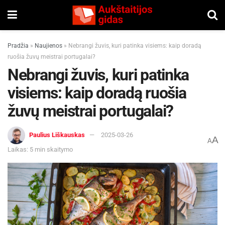
Pradžia
»
Naujienos
»
Nebrangi žuvis, kuri patinka visiems: kaip doradą
ruošia žuvų meistrai portugalai?
Nebrangi žuvis, kuri patinka
visiems: kaip doradą ruošia
žuvų meistrai portugalai?
Paulius Liškauskas
2025-03-26
A
A
Laikas: 5 min skaitymo