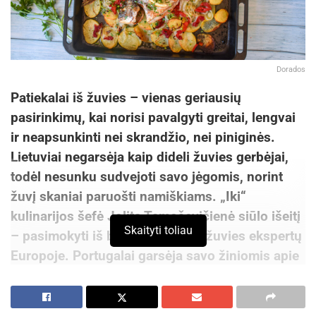
Dorados
Patiekalai iš žuvies – vienas geriausių
pasirinkimų, kai norisi pavalgyti greitai, lengvai
ir neapsunkinti nei skrandžio, nei piniginės.
Lietuviai negarsėja kaip dideli žuvies gerbėjai,
todėl nesunku sudvejoti savo jėgomis, norint
žuvį skaniai paruošti namiškiams. „Iki“
kulinarijos šefė Jolita Tamoševičienė siūlo išeitį
Skaityti toliau
– pasimokyti iš bene didžiausių žuvies ekspertų
Europoje. Portugalai garsėja savo žiniomis apie
patiekalus su žuvimi, o viena jų mėgstamiausių
– ypač lengvai pagaminama auksaspalvė
dorada.