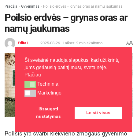
Pradžia
»
Gyvenimas
»
Poilsio erdvės – grynas oras ar namų jaukumas
Poilsio erdvės – grynas oras ar
namų jaukumas
A
Edita L.
2025-03-26
Laikas: 2 min skaitymo
A
Ši svetainė naudoja slapukus, kad užtikrintų
jums geriausią patirtį mūsų svetainėje.
Plačiau
Techniniai
Techniniai
Marketingo
Marketingo
Išsaugoti
Leisti visus
nustatymus
Poilsio erdvės
Poilsis yra svarbi kiekvieno žmogaus gyvenimo