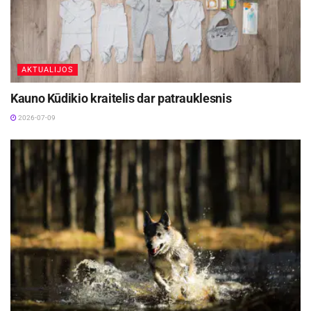
Reikės
:
Aktualios
naujienos
AKTUALIJOS
Kauno Kūdikio kraitelis dar patrauklesnis
Nauja desertų mada – šaukštu kabinamas
sausainis, išbandykite
2026-07-09
2026-04-20
Sušiai namuose: ką daryti, kad būtų skanūs kaip
restorane?
2026-04-18
2 šviežių doradų,
Spintelių išdėstymas
75 g sviesto,
Virtuvinių spintelių išdėstymas turi didelę įtaką
4 šakelių šviežio rozmarino,
bendram darbo efektyvumui virtuvėje. Žemiau –
1 šaukšto smulkintos šviežios kalendros,