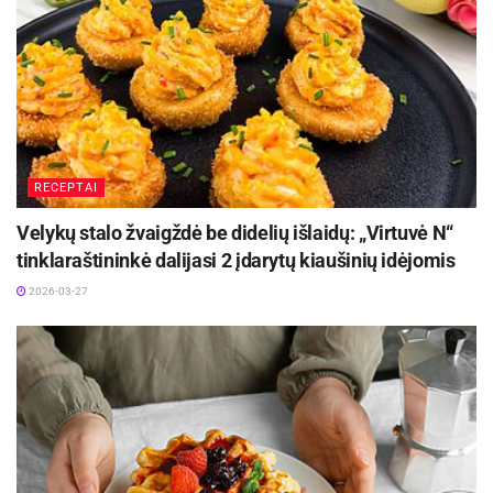
Kaip parduotuvėje išsirinkti portugalų favoritę
doradą?
RECEPTAI
„Iki“ kulinarijos šefė J. Tamoševičienė pasakoja,
Velykų stalo žvaigždė be didelių išlaidų: „Virtuvė N“
kad būti portugalu reiškia būti vienu didžiausių
tinklaraštininkė dalijasi 2 įdarytų kiaušinių idėjomis
žuvų ruošimo ekspertų pasaulyje. Nuo pat
2026-03-27
mažens daugelis įpratę prie namuose ruoštų
žuvies patiekalų, o „bacalhau“ arba sūdyta menkė
laikoma kone nacionaline vertybe.
„Kalbant apie šviežias žuvis, auksaspalvė dorada