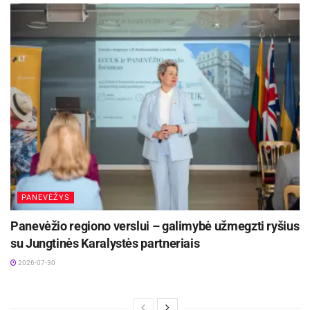
PANEVĖŽYS
Panevėžio regiono verslui – galimybė užmegzti ryšius
su Jungtinės Karalystės partneriais
2026-07-30