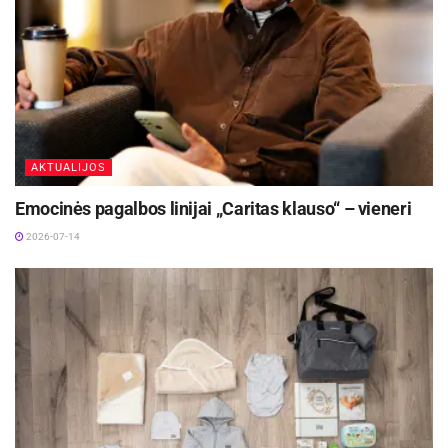
atsparumą drėgmei, temperatūrų pokyčiams bei
kasdieniam naudojimui. Todėl geriausia rinktis
aukšto kokybės lygio spinteles.
AKTUALIJOS
Emocinės pagalbos linijai „Caritas klauso“ – vieneri
2026-07-14
/ freepik
Dorada su citrina ir žolelių sviestu
Porcijos
: 4
Gaminimo laikas
: 40 min.