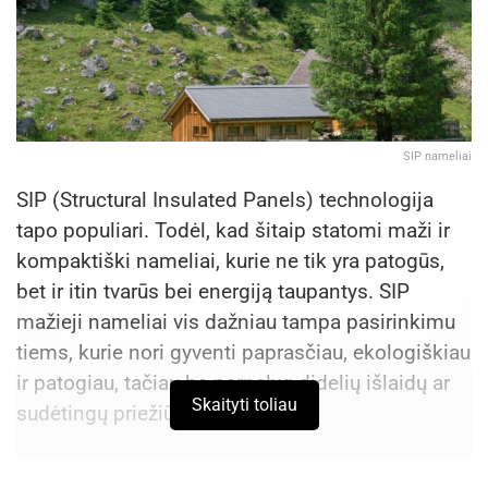
SIP nameliai
SIP (Structural Insulated Panels) technologija
tapo populiari. Todėl, kad šitaip statomi maži ir
kompaktiški nameliai, kurie ne tik yra patogūs,
bet ir itin tvarūs bei energiją taupantys. SIP
mažieji nameliai vis dažniau tampa pasirinkimu
tiems, kurie nori gyventi paprasčiau, ekologiškiau
ir patogiau, tačiau be pernelyg didelių išlaidų ar
Skaityti toliau
sudėtingų priežiūros reikalavimų.