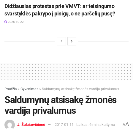
Didžiausias protestas prie VMVT: ar teisingumo
svarstyklės pakrypo į pinigų, o ne paršelių pusę?
2025-10-22
Pradžia
»
Gyvenimas
»
Saldumynų atsisakę žmonės vardija privalumus
Saldumynų atsisakę žmonės
vardija privalumus
A
J. Šalaševičienė
2017-01-11
Laikas: 6 min skaitymo
A