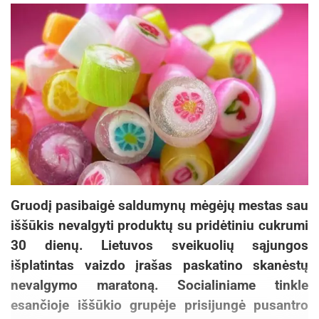
Gruodį pasibaigė saldumynų mėgėjų mestas sau
iššūkis nevalgyti produktų su pridėtiniu cukrumi
30 dienų. Lietuvos sveikuolių sąjungos
išplatintas vaizdo įrašas paskatino skanėstų
nevalgymo maratoną. Socialiniame tinkle
esančioje iššūkio grupėje prisijungė pusantro