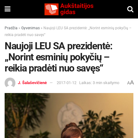
Pradžia
»
Gyvenimas
»
Naujoji LEU SA prezidentė: „Norint esminių pokyčių –
reikia pradėti nuo savęs“
Naujoji LEU SA prezidentė:
„Norint esminių pokyčių –
reikia pradėti nuo savęs“
A
J. Šalaševičienė
2017-01-12
Laikas: 3 min skaitymo
A