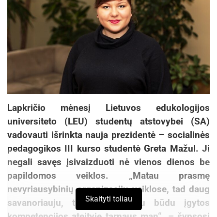
Lapkričio mėnesį Lietuvos edukologijos
universiteto (LEU) studentų atstovybei (SA)
vadovauti išrinkta nauja prezidentė – socialinės
pedagogikos III kurso studentė Greta Mažul. Ji
negali savęs įsivaizduoti nė vienos dienos be
papildomos veiklos. „Matau prasmę
nevyriausybinių organizacijų veiklose, tad daug
Skaityti toliau
savanoriauju, tikiu, kad tokiu būdu įgytos
kompetencijos ateityje tarnaus man“, – šypsosi