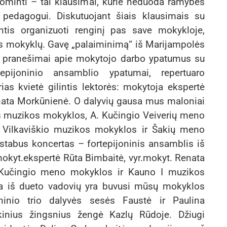
udominti – tai klausimai, kurie neduoda ramybės
 pedagogui. Diskutuojant šiais klausimais su
ntis organizuoti renginį pas save mokykloje,
os mokyklų. Gavę „palaiminimą“ iš Marijampolės
– pranešimai apie mokytojo darbo ypatumus su
epijoninio ansamblio ypatumai, repertuaro
as kvietė gilintis lektorės: mokytoja ekspertė
enata Morkūnienė. O dalyvių gausa mus maloniai
s muzikos mokyklos, A. Kučingio Veiverių meno
 Vilkaviškio muzikos mokyklos ir Šakių meno
stabus koncertas – fortepijoninis ansamblis iš
 mokyt.ekspertė Rūta Bimbaitė, vyr.mokyt. Renata
. Kučingio meno mokyklos ir Kauno I muzikos
na iš dueto vadovių yra buvusi mūsų mokyklos
ninio trio dalyvės sesės Faustė ir Paulina
kinius žingsnius žengė Kazlų Rūdoje. Džiugi