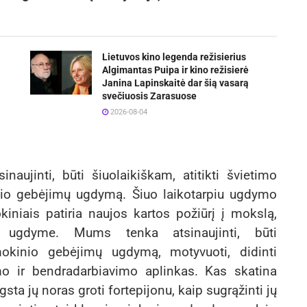
Lietuvos kino legenda režisierius
Algimantas Puipa ir kino režisierė
Janina Lapinskaitė dar šią vasarą
svečiuosis Zarasuose
2026-08-04
aujinti, būti šiuolaikiškam, atitikti švietimo
kinio gebėjimų ugdymą. Šiuo laikotarpiu ugdymo
niais patiria naujos kartos požiūrį į mokslą,
e ugdyme. Mums tenka atsinaujinti, būti
 mokinio gebėjimų ugdymą, motyvuoti, didinti
imo ir bendradarbiavimo aplinkas. Kas skatina
gsta jų noras groti fortepijonu, kaip sugrąžinti jų