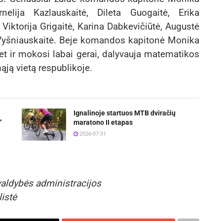
rnelija Kazlauskaitė, Dileta Guogaitė, Erika
Viktorija Grigaitė, Karina Dabkevičiūtė, Augustė
a Vyšniauskaitė. Beje komandos kapitonė Monika
bet ir mokosi labai gerai, dalyvauja matematikos
ąją vietą respublikoje.
Ignalinoje startuos MTB dviračių
“
maratono II etapas
2026-07-31
aldybės administracijos
listė