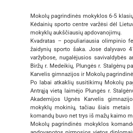
Mokolų pagrindinės mokyklos 6-5 klasi
Kėdainių sporto centre varžėsi dėl Lietu
mokyklų aukščiausių apdovanojimų.
Kvadratas – populiariausia olimpinio f
žaidynių sporto šaka. Jose dalyvavo 4
varžybose, nugalėjusios savivaldybės ar
Biržų r. Medeikių, Plungės r. Stalgėnų 
Karvelis gimnazijos ir Mokolų pagrindi
Po labai atkaklių susitikimų Mokolų p
Antrąją vietą laimėjo Plungės r. Stalgė
Akademijos Ugnės Karvelis gimnazij
mokyklų mokinių, tačiau šiais metais t
komandų buvo net trys iš mažų kaimo m
Mokolų pagrindinės mokyklos komandoj
apdovanotos pirmosios vietos diplomai