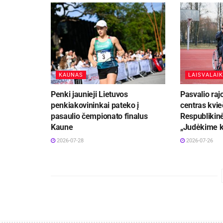
KAUNAS
LAISVALAIK
Penki jaunieji Lietuvos
Pasvalio ra
penkiakovininkai pateko į
centras kvie
pasaulio čempionato finalus
Respublikinė
Kaune
„Judėkime k
2026-07-28
2026-07-26