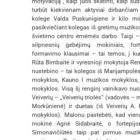
motyvaciją , kaip juos skatinti, kaip s
turbūt kiekvienam aktyviai dirbančiam
kolege Valda Puskunigiene ir kilo mi
pasikviečiant kolegas iš gretimų muzik
švietimo centro ėmėmės darbo. Taigi 
silpnesnių gebėjimų mokiniais, fort
formavimo klausimai – tai temos, į kuri
Rūta Bimbaitė ir vyresnioji mokytoja R
nustebino – tai kolegos iš Marijampolė
mokyklos, Kauno I muzikos mokyklos,
mokyklos. Visą šį renginį vainikavo nuo
Veiverių – „Veiverių triolės“ (vadovės –
Morkūnienė) ir duetas (iš Veiverių A
mokyklos). Malonu pastebėti, kad vie
mokinė Agnė Sidabraitė, o fortepijo
Simonavičiūtės taip pat pirmus muzi