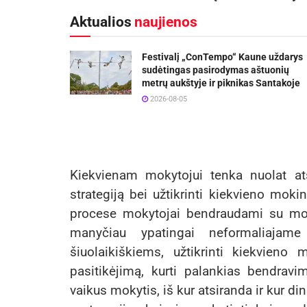
Aktualios
naujienos
Festivalį „ConTempo“ Kaune uždarys
sudėtingas pasirodymas aštuonių
metrų aukštyje ir piknikas Santakoje
2026-08-05
Kiekvienam mokytojui tenka nuolat atsin
strategiją bei užtikrinti kiekvieno mo
procese mokytojai bendraudami su moki
manyčiau ypatingai neformaliajam
šiuolaikiškiems, užtikrinti kiekvieno
pasitikėjimą, kurti palankias bendrav
vaikus mokytis, iš kur atsiranda ir kur din