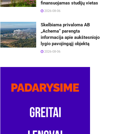
finansuojamas studijų vietas
2026-08-06
Skelbiama privaloma AB
„Achema“ parengta
informacija apie aukštesniojo
lygio pavojingąjį objektą
2026-08-06