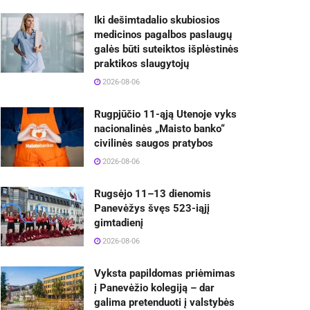
Iki dešimtadalio skubiosios
medicinos pagalbos paslaugų
galės būti suteiktos išplėstinės
praktikos slaugytojų
2026-08-06
Rugpjūčio 11-ąją Utenoje vyks
nacionalinės „Maisto banko“
civilinės saugos pratybos
2026-08-06
Rugsėjo 11–13 dienomis
Panevėžys švęs 523-iąjį
gimtadienį
2026-08-06
Vyksta papildomas priėmimas
į Panevėžio kolegiją – dar
galima pretenduoti į valstybės