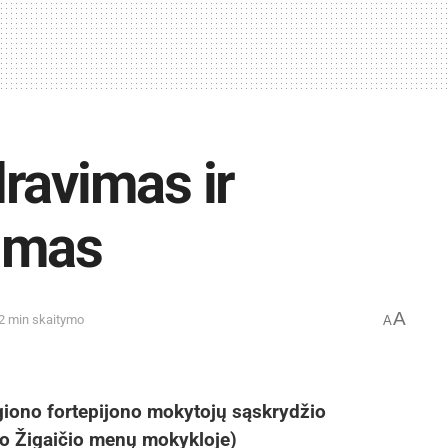
ravimas ir
imas
A
 2 min skaitymo
A
egiono fortepijono mokytojų sąskrydžio
o Žigaičio menų mokykloje)