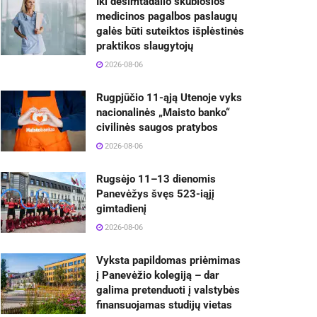
Iki dešimtadalio skubiosios
medicinos pagalbos paslaugų
galės būti suteiktos išplėstinės
praktikos slaugytojų
2026-08-06
Rugpjūčio 11-ąją Utenoje vyks
nacionalinės „Maisto banko“
civilinės saugos pratybos
2026-08-06
Rugsėjo 11–13 dienomis
Panevėžys švęs 523-iąjį
gimtadienį
2026-08-06
Vyksta papildomas priėmimas
į Panevėžio kolegiją – dar
galima pretenduoti į valstybės
finansuojamas studijų vietas