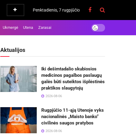
Penktadienis, 7 rugpjūčio
Ukmergė
Utena
Zarasai
Aktualijos
Iki dešimtadalio skubiosios
medicinos pagalbos paslaugų
galės būti suteiktos išplėstinės
praktikos slaugytojų
2026-08-06
Rugpjūčio 11-ąją Utenoje vyks
nacionalinės „Maisto banko“
civilinės saugos pratybos
2026-08-06