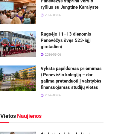
Panevėžys stiprina verslo
ryšius su Jungtine Karalyste
2026-08-06
Rugsėjo 11–13 dienomis
Panevėžys švęs 523-iąjį
gimtadienį
2026-08-06
Vyksta papildomas priėmimas
į Panevėžio kolegiją – dar
galima pretenduoti į valstybės
finansuojamas studijų vietas
2026-08-06
Vietos
Naujienos