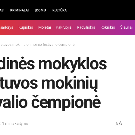
AS
KRIMINALAI
ĮDOMU
KULTŪRA
šiadorys
Kupiškis
Molėtai
Pakruojis
Radviliškis
Rokiškis
Šiauliai
tuvos mokinių olimpinio festivalio čempionė
dinės mokyklos
tuvos mokinių
ivalio čempionė
A
: 1 min skaitymo
A