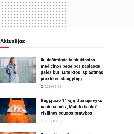
Aktualijos
Iki dešimtadalio skubiosios
medicinos pagalbos paslaugų
galės būti suteiktos išplėstinės
praktikos slaugytojų
2026-08-06
Rugpjūčio 11-ąją Utenoje vyks
nacionalinės „Maisto banko“
civilinės saugos pratybos
2026-08-06