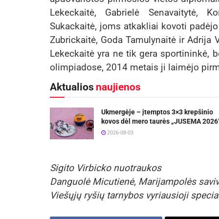
Lekeckaitė, Gabrielė Senavaitytė, Ko
Sukackaitė, joms atkakliai kovoti padėjo 
Zubrickaitė, Goda Tamulynaitė ir Adrij
Lekeckaitė yra ne tik gera sportininkė, 
olimpiadose, 2014 metais ji laimėjo pirm
Aktualios
naujienos
Ukmergėje – įtemptos 3×3 krepšinio
kovos dėl mero taurės „JUSEMA 2026
2026-08-03
Sigito Virbicko nuotraukos
Danguolė Micutienė, Marijampolės saviv
Viešųjų ryšių tarnybos vyriausioji specia