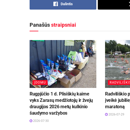
Dalintis
Panašūs
straipsniai
ĮDOMU
RADVILIŠKI
Rugpjūčio 1 d. Plisiškių kaime
Radviliškio 
vyks Zarasų medžiotojų ir žvejų
įveikė jubilie
draugijos 2026 metų kulkinio
maratoną
šaudymo varžybos
2026-07-29
2026-07-30