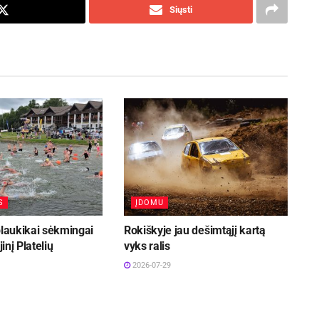
Siųsti
S
ĮDOMU
plaukikai sėkmingai
Rokiškyje jau dešimtąjį kartą
jinį Platelių
vyks ralis
2026-07-29