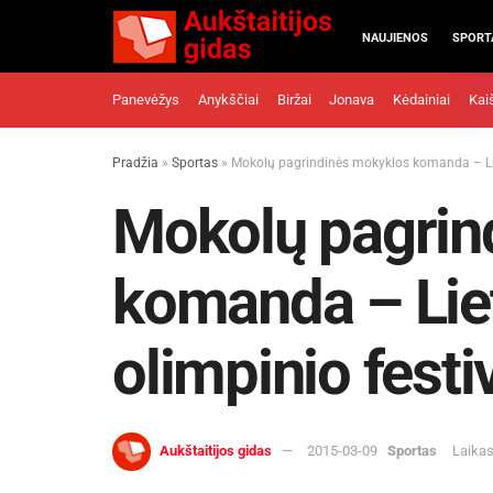
NAUJIENOS
SPORT
Panevėžys
Anykščiai
Biržai
Jonava
Kėdainiai
Kai
Pradžia
»
Sportas
»
Mokolų pagrindinės mokyklos komanda – Lie
Mokolų pagrin
komanda – Lie
olimpinio fest
Aukštaitijos gidas
2015-03-09
Sportas
Laikas