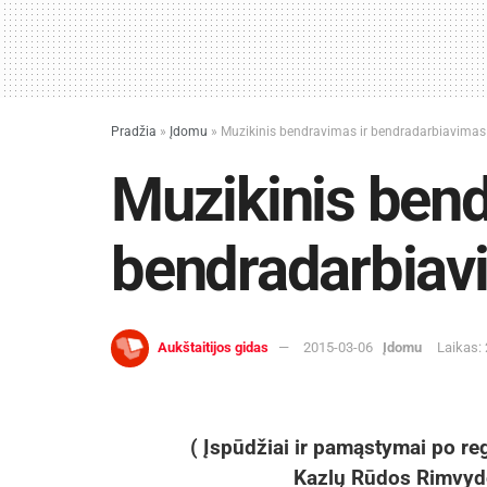
Pradžia
»
Įdomu
»
Muzikinis bendravimas ir bendradarbiavimas
Muzikinis bend
bendradarbiav
Aukštaitijos gidas
2015-03-06
Įdomu
Laikas:
( Įspūdžiai ir pamąstymai po r
Kazlų Rūdos Rimvyd