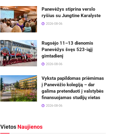
Panevėžys stiprina verslo
ryšius su Jungtine Karalyste
2026-08-06
Rugsėjo 11–13 dienomis
Panevėžys švęs 523-iąjį
gimtadienį
2026-08-06
Vyksta papildomas priėmimas
į Panevėžio kolegiją – dar
galima pretenduoti į valstybės
finansuojamas studijų vietas
2026-08-06
Vietos
Naujienos