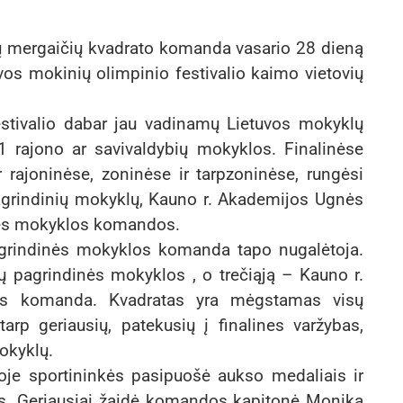
ų mergaičių kvadrato komanda vasario 28 dieną
vos mokinių olimpinio festivalio kaimo vietovių
estivalio dabar jau vadinamų Lietuvos mokyklų
1 rajono ar savivaldybių mokyklos. Finalinėse
 rajoninėse, zoninėse ir tarpzoninėse, rungėsi
pagrindinių mokyklų, Kauno r. Akademijos Ugnės
nės mokyklos komandos.
agrindinės mokyklos komanda tapo nugalėtoja.
nų pagrindinės mokyklos , o trečiąją – Kauno r.
os komanda. Kvadratas yra mėgstamas visų
arp geriausių, patekusių į finalines varžybas,
okyklų.
e sportininkės pasipuošė aukso medaliais ir
s. Geriausiai žaidė komandos kapitonė Monika