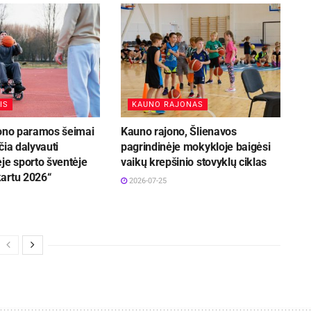
IS
KAUNO RAJONAS
jono paramos šeimai
Kauno rajono, Šlienavos
čia dalyvauti
pagrindinėje mokykloje baigėsi
je sporto šventėje
vaikų krepšinio stovyklų ciklas
artu 2026“
2026-07-25