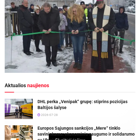
Aktualios
naujienos
DHL perka „Venipak“ grupę: stiprins pozicijas
Baltijos šalyse
2026-07-28
Europos Sąjungos sankcijos „Mere“ tinklo
savininkams: ekonominio saugumo ir solidarumo
su Ukraina užtikrinimas