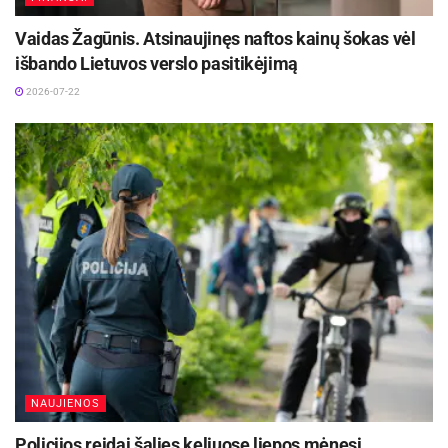
Vaidas Žagūnis. Atsinaujinęs naftos kainų šokas vėl
išbando Lietuvos verslo pasitikėjimą
2026-07-22
NAUJIENOS
Policijos reidai šalies keliuose liepos mėnesį