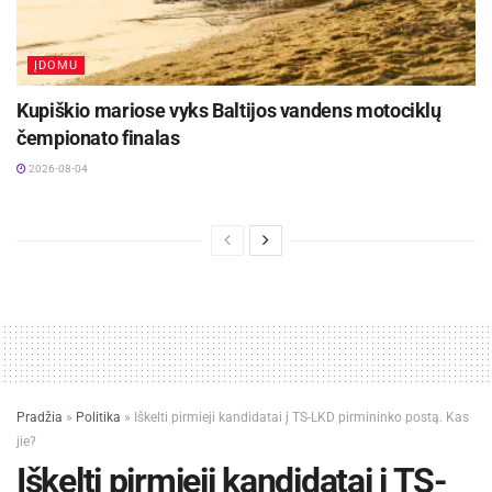
ĮDOMU
Kupiškio mariose vyks Baltijos vandens motociklų
čempionato finalas
2026-08-04
Pradžia
»
Politika
»
Iškelti pirmieji kandidatai į TS-LKD pirmininko postą. Kas
jie?
Iškelti pirmieji kandidatai į TS-