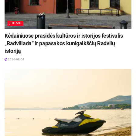
ĮDOMU
Kėdainiuose prasidės kultūros ir istorijos festivalis
„Radviliada“ ir papasakos kunigaikščių Radvilų
istoriją
2026-08-04