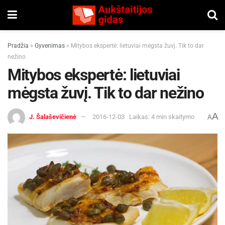
Pradžia
»
Gyvenimas
»
Mitybos ekspertė: lietuviai mėgsta žuvį. Tik to dar
nežino
Mitybos ekspertė: lietuviai
mėgsta žuvį. Tik to dar nežino
A
J. Šalaševičienė
2016-12-03
Laikas: 4 min skaitymo
A