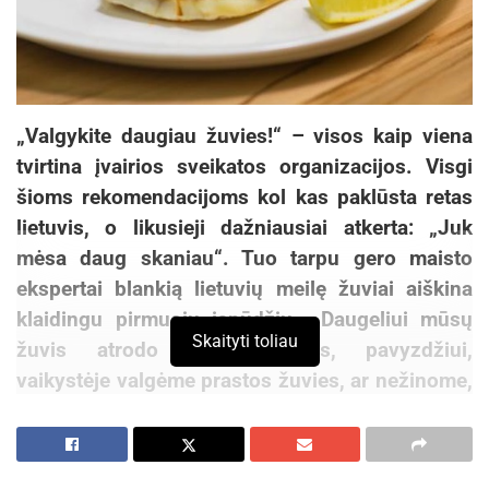
„Valgykite daugiau žuvies!“ – visos kaip viena
tvirtina įvairios sveikatos organizacijos. Visgi
šioms rekomendacijoms kol kas paklūsta retas
lietuvis, o likusieji dažniausiai atkerta: „Juk
mėsa daug skaniau“. Tuo tarpu gero maisto
ekspertai blankią lietuvių meilę žuviai aiškina
klaidingu pirmuoju įspūdžiu. „Daugeliui mūsų
Skaityti toliau
žuvis atrodo neskani, nes, pavyzdžiui,
vaikystėje valgėme prastos žuvies, ar nežinome,
kaip tinkamai ją išsirinkti ir paruošti“, – tvirtina
sveikos mitybos specialistė Vaida Kurpienė.