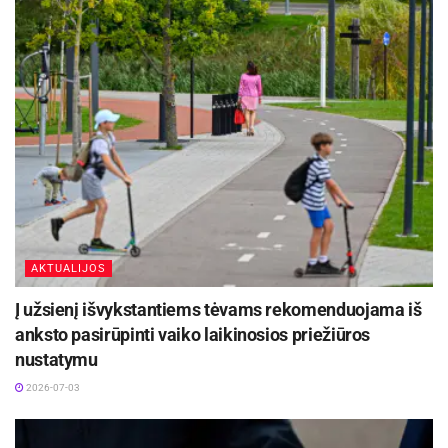
AKTUALIJOS
Į užsienį išvykstantiems tėvams rekomenduojama iš
anksto pasirūpinti vaiko laikinosios priežiūros
nustatymu
2026-07-03