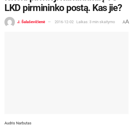
LKD pirmininko postą. Kas jie?
A
J. Šalaševičienė
2016-12-02
Laikas: 3 min skaitymo
A
Audris Narbutas