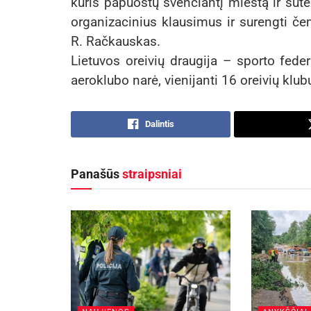
kuris papuoštų švenčiantį miestą ir sute
organizacinius klausimus ir surengti če
R. Račkauskas.
Lietuvos oreivių draugija – sporto feder
aeroklubo narė, vienijanti 16 oreivių klub
Dalintis
Panašūs
straipsniai