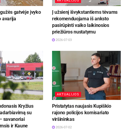
AKTUALIJOS
gužės gatvėje įvyko
Į užsienį išvykstantiems tėvams
 avarija
rekomenduojama iš anksto
pasirūpinti vaiko laikinosios
priežiūros nustatymu
2026-07-03
AKTUALIJOS
udonasis Kryžius
Pristatytas naujasis Kupiškio
radarbiavimą su
rajono policijos komisariato
– savanoriai
viršininkas
msis ir Kaune
2026-07-02