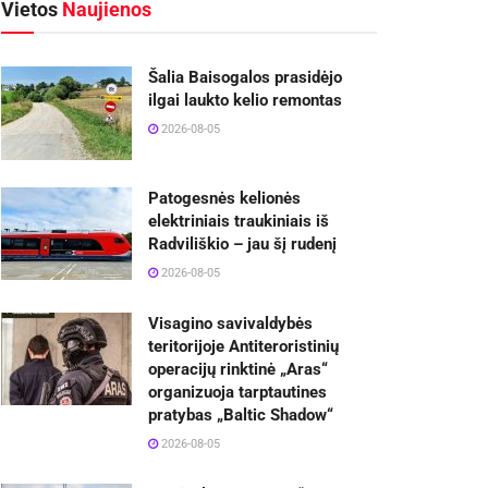
Vietos
Naujienos
Šalia Baisogalos prasidėjo
ilgai laukto kelio remontas
2026-08-05
Patogesnės kelionės
elektriniais traukiniais iš
Radviliškio – jau šį rudenį
2026-08-05
Visagino savivaldybės
teritorijoje Antiteroristinių
operacijų rinktinė „Aras“
organizuoja tarptautines
pratybas „Baltic Shadow“
2026-08-05