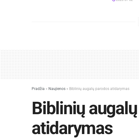
Pradžia
»
Naujienos
»
Biblinių augalų parodos atidarymas
Biblinių augal
atidarymas