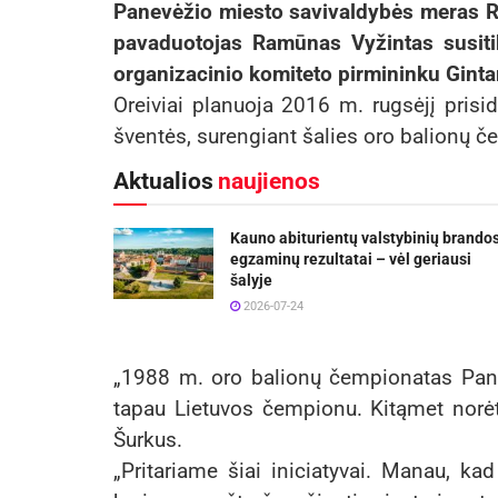
Panevėžio miesto savivaldybės meras Ry
pavaduotojas Ramūnas Vyžintas susit
organizacinio komiteto pirmininku Gint
Oreiviai planuoja 2016 m. rugsėjį prisi
šventės, surengiant šalies oro balionų če
Aktualios
naujienos
Kauno abiturientų valstybinių brando
egzaminų rezultatai – vėl geriausi
šalyje
2026-07-24
„1988 m. oro balionų čempionatas Pane
tapau Lietuvos čempionu. Kitąmet norė
Šurkus.
„Pritariame šiai iniciatyvai. Manau, k