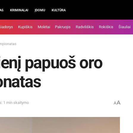
AS
KRIMINALAI
ĮDOMU
KULTŪRA
šiadorys
Kupiškis
Molėtai
Pakruojis
Radviliškis
Rokiškis
Šiauliai
empionatas
enį papuoš oro
onatas
A
s: 1 min skaitymo
A