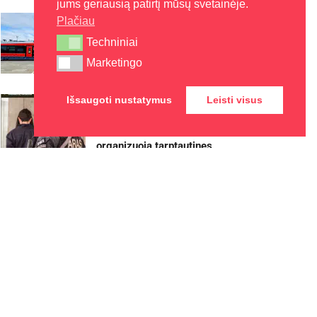
jums geriausią patirtį mūsų svetainėje.
Patogesnės kelionės
Plačiau
elektriniais traukiniais iš
Techniniai
Techniniai
Radviliškio – jau šį rudenį
Marketingo
Marketingo
2026-08-05
Išsaugoti nustatymus
Leisti visus
Visagino savivaldybės
teritorijoje Antiteroristinių
operacijų rinktinė „Aras“
organizuoja tarptautines
pratybas „Baltic Shadow“
2026-08-05
Festivalį „ConTempo“ Kaune
uždarys sudėtingas
pasirodymas aštuonių metrų
aukštyje ir piknikas Santakoje
2026-08-05
Kėdainių kultūros centras