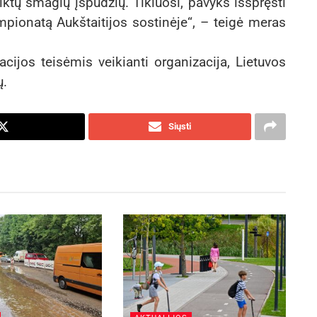
iktų smagių įspūdžių. Tikiuosi, pavyks išspręsti
mpionatą Aukštaitijos sostinėje“, – teigė meras
acijos teisėmis veikianti organizacija, Lietuvos
ų.
Siųsti