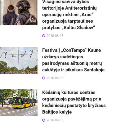
Visagino savivaldybės
teritorijoje Antiteroristinių
operacijų rinktinė „Aras“
organizuoja tarptautines
pratybas „Baltic Shadow“
2026-08-05
Festivalį „ConTempo“ Kaune
uždarys sudėtingas
pasirodymas aštuonių metrų
aukštyje ir piknikas Santakoje
2026-08-05
Kėdainių kultūros centras
organizuoja pavėžėjimą prie
kėdainiečių pastatyto kryžiaus
Baltijos kelyje
2026-08-05