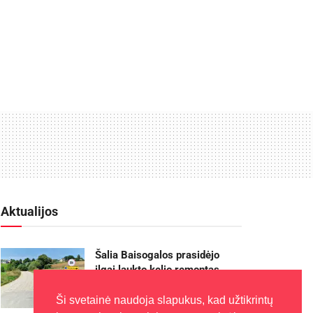
Aktualijos
Šalia Baisogalos prasidėjo
ilgai laukto kelio remontas
2026-08-05
Ši svetainė naudoja slapukus, kad užtikrintų