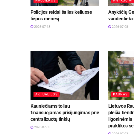
NAUJIENOS
ANYKŠČIAI
Policijos reidai šalies keliuose
Anykščių Ge
liepos mėnesį
vandentiekio
2026-07-13
2026-07-08
AKTUALIJOS
KAUNAS
Kauniečiams toliau
Lietuvos Ra
finansuojamas prisijungimas prie
plečia bend
centralizuotų tinklų
ligoninėmis 
praktikos se
2026-07-03
2026-07-02