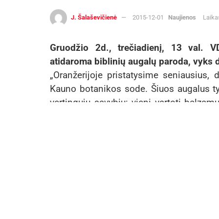
J. Šalaševičienė
2015-12-01
Naujienos
Laika
Gruodžio 2d., trečiadienį, 13 val. 
atidaroma biblinių augalų paroda, vyks 
„Oranžerijoje pristatysime seniausius,
Kauno botanikos sode. Šiuos augalus tyr
vertingųjų savybių: vieni vartoti balzamu
medžiagų“, – pasakojo VDU Kauno bot
Varkulevičienė. Biblinių augalų parodoje
laikomas figmedis, alyvmedžiai, gra
lauramedis ir kt.
Aktualios
naujienos
DHL perka „Venipak“ grupę: stiprins
pozicijas Baltijos šalyse