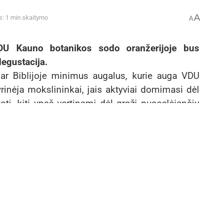
A
s: 1 min skaitymo
A
VDU Kauno botanikos sodo oranžerijoje bus
degustacija.
 dar Biblijoje minimus augalus, kurie auga VDU
inėja mokslininkai, jais aktyviai domimasi dėl
oti, kiti ypač vertinami dėl grožį puoselėjančių
anikos sodo oranžerijos vedėja dr. Judita
 bus pristatoma apie 50 augalų. Tai – seniausiu
natmedis, Kristaus kančios augalu vadinamas
Europos Sąjungos sankcijos „Mere“
tinklo savininkams: ekonominio