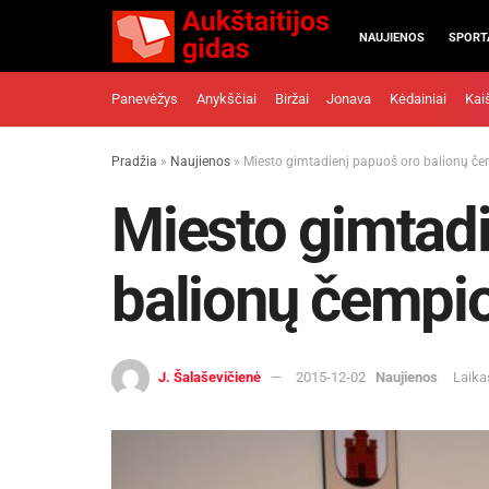
NAUJIENOS
SPORT
Panevėžys
Anykščiai
Biržai
Jonava
Kėdainiai
Kai
Pradžia
»
Naujienos
»
Miesto gimtadienį papuoš oro balionų č
Miesto gimtadi
balionų čempi
J. Šalaševičienė
2015-12-02
Naujienos
Laika