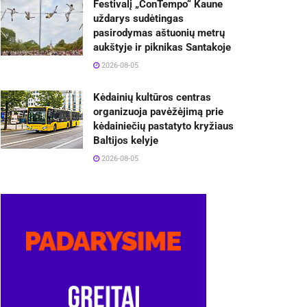
Festivalį „ConTempo“ Kaune
uždarys sudėtingas
pasirodymas aštuonių metrų
aukštyje ir piknikas Santakoje
2026-08-05
Kėdainių kultūros centras
organizuoja pavėžėjimą prie
kėdainiečių pastatyto kryžiaus
Baltijos kelyje
2026-08-05