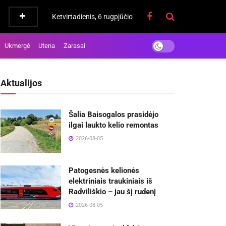
Ketvirtadienis, 6 rugpjūčio
Ukmergė
Utena
Zarasai
Aktualijos
Šalia Baisogalos prasidėjo
ilgai laukto kelio remontas
2026-08-05
Patogesnės kelionės
elektriniais traukiniais iš
Radviliškio – jau šį rudenį
2026-08-05