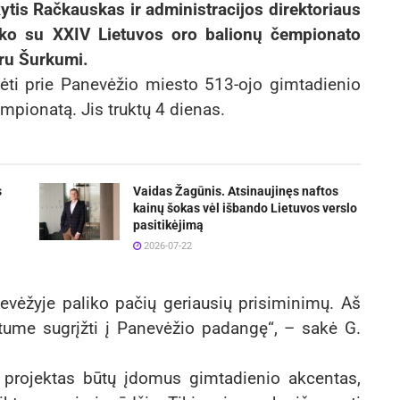
tis Račkauskas ir administracijos direktoriaus
iko su XXIV Lietuvos oro balionų čempionato
aru Šurkumi.
dėti prie Panevėžio miesto 513-ojo gimtadienio
mpionatą. Jis truktų 4 dienas.
s
Vaidas Žagūnis. Atsinaujinęs naftos
kainų šokas vėl išbando Lietuvos verslo
pasitikėjimą
2026-07-22
vėžyje paliko pačių geriausių prisiminimų. Aš
tume sugrįžti į Panevėžio padangę“, – sakė G.
ad projektas būtų įdomus gimtadienio akcentas,