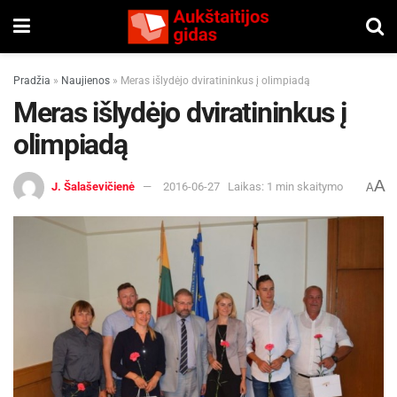
Pradžia
»
Naujienos
»
Meras išlydėjo dviratininkus į olimpiadą
Meras išlydėjo dviratininkus į
olimpiadą
A
J. Šalaševičienė
2016-06-27
Laikas: 1 min skaitymo
A