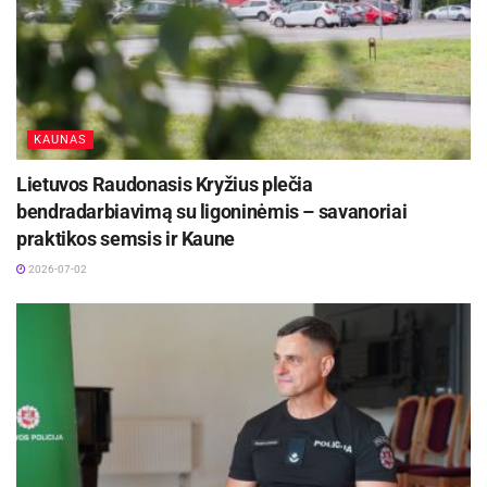
KAUNAS
Lietuvos Raudonasis Kryžius plečia
bendradarbiavimą su ligoninėmis – savanoriai
praktikos semsis ir Kaune
2026-07-02