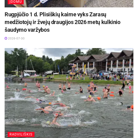
ĮDOMU
draustinis.
Rugpjūčio 1 d. Plisiškių kaime vyks Zarasų
medžiotojų ir žvejų draugijos 2026 metų kulkinio
šaudymo varžybos
2026-07-30
RADVILIŠKIS