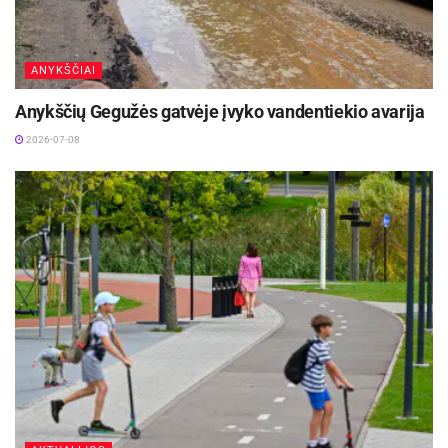
ANYKŠČIAI
Anykščių Gegužės gatvėje įvyko vandentiekio avarija
2026-07-08