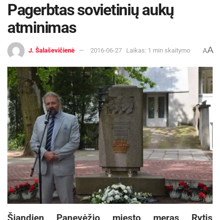
Pagerbtas sovietinių aukų
atminimas
A
J. Šalaševičienė
2016-06-27
Laikas: 1 min skaitymo
A
Šiandien Panevėžio miesto meras Rytis