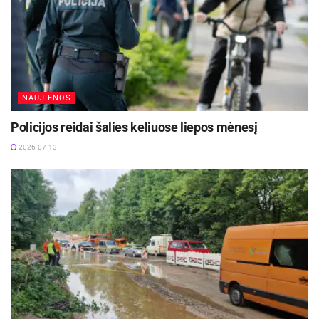
NAUJIENOS
Policijos reidai šalies keliuose liepos mėnesį
2026-07-13