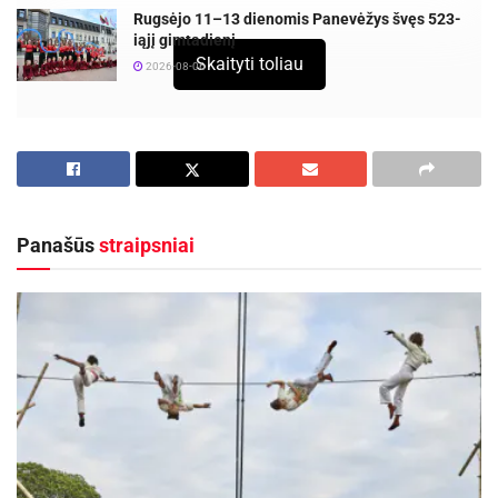
Rugsėjo 11–13 dienomis Panevėžys švęs 523-
iąjį gimtadienį
Skaityti toliau
2026-08-06
Viena iš šių metų mažųjų Lietuvos kultūros
sostinių yra Ukmergės rajone esantys Vepriai.
Kraštiečiai džiaugiasi tokiu titulu ir siekia šį
kampelį kuo plačiau išgarsinti.
Panašūs
straipsniai
Apie Veprių šiandieną – skulptorius Viktoras
Žentelis:
Meilė tėvynei, savai gimtinei išreiškiama labai
paprastai. Tai beriant grūdą nuostabiose Lietuvos
lygumose ar kalvose ar minant savo brydę
kultūros lankose, nepamirštant savo krašto
tradicijų, jas puoselėjant ir kuriant naujas, kurios