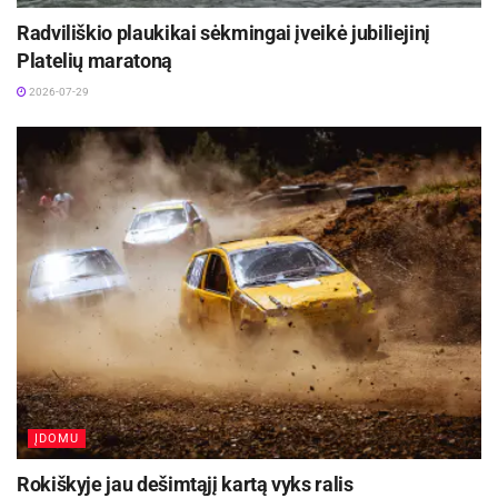
Radviliškio plaukikai sėkmingai įveikė jubiliejinį
Platelių maratoną
2026-07-29
ĮDOMU
Rokiškyje jau dešimtąjį kartą vyks ralis