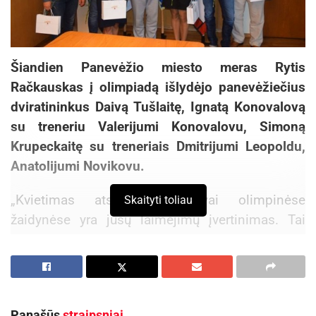
Šiandien Panevėžio miesto meras Rytis
Račkauskas į olimpiadą išlydėjo panevėžiečius
dviratininkus Daivą Tušlaitę, Ignatą Konovalovą
su treneriu Valerijumi Konovalovu, Simoną
Krupeckaitę su treneriais Dmitrijumi Leopoldu,
Anatolijumi Novikovu.
„Kvietimas atstovauti Lietuvai olimpinėse
Skaityti toliau
žaidynėse yra jūsų laimėjimų įvertinimas. Tai
didelė garbė ir atsakomybė, todėl linkiu jums
gerų startų, gražių finišų ir olimpinių medalių.
Dėkoju, kad garsinate Lietuvą ir Panevėžį visame
pasaulyje“, – dėkojo meras R. Račkauskas.
Panašūs
straipsniai