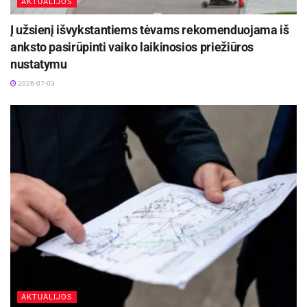
AKTUALIJOS
Į užsienį išvykstantiems tėvams rekomenduojama iš
anksto pasirūpinti vaiko laikinosios priežiūros
nustatymu
2026-07-03
AKTUALIJOS