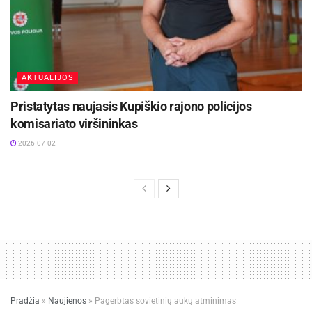
AKTUALIJOS
Pristatytas naujasis Kupiškio rajono policijos
komisariato viršininkas
2026-07-02
Pradžia
»
Naujienos
»
Pagerbtas sovietinių aukų atminimas