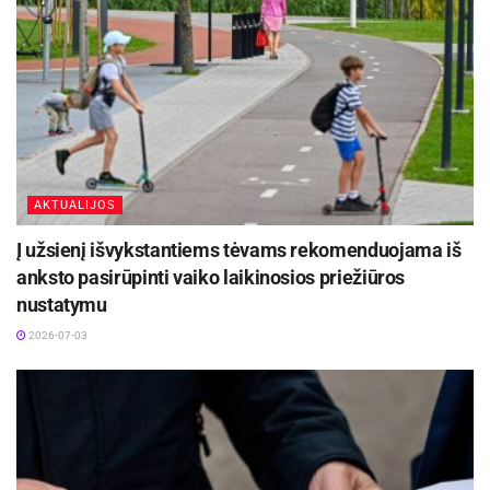
AKTUALIJOS
Į užsienį išvykstantiems tėvams rekomenduojama iš
anksto pasirūpinti vaiko laikinosios priežiūros
nustatymu
2026-07-03