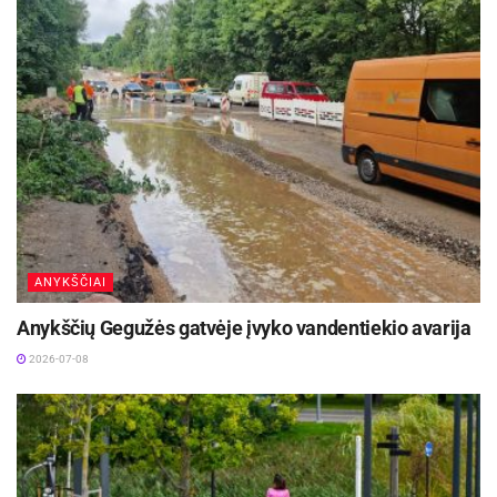
2016 m. vasaros olimpinės žaidynės vyks
Brazilijoje, Rio de Žaneire. Žaidynės prasidės
rugpjūčio 5 d. ir tęsis iki rugpjūčio 21 d. Tai bus
pirmosios žaidynės Pietų Amerikoje.
Ryšių su visuomene skyrius
ANYKŠČIAI
Anykščių Gegužės gatvėje įvyko vandentiekio avarija
2026-07-08