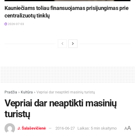
Kauniečiams toliau finansuojamas prisijungimas prie
centralizuotų tinklų
2026-07-03
Pradžia
»
Kultūra
»
Vepriai dar neaptikti masinių turistų
Vepriai dar neaptikti masinių
turistų
A
J. Šalaševičienė
2016-06-27
Laikas: 5 min skaitymo
A