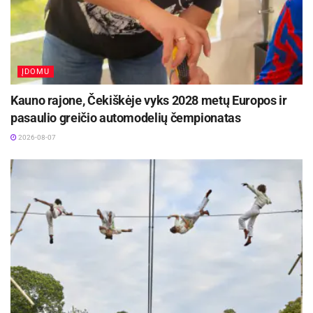
grąžinimą bei išsiuntimą iš Lietuvos. Šiuo metu
čia yra apgyvendinti 75 užsieniečiai, iš kurių
prieglobsčio prašytojų yra 39.
ĮDOMU
URC apsilankiusių pasienietiškus mokslus
Kauno rajone, Čekiškėje vyks 2028 metų Europos ir
kremtančių studentų, būsimųjų bakalaurų,
pasaulio greičio automodelių čempionatas
studijos trunka 3,5 metų. Mokslus jie baigs 2018
2026-08-07
m. sausį ir tuomet taps VSAT pareigūnais.
M. Romerio universiteto Viešojo saugumo
fakultete Teisės ir valstybės sienos apsaugos
bakalauro studijų programa yra skirta asmenims,
siekiantiems tapti A lygio valstybės tarnautojais
valstybės sienos apsaugos padaliniuose, kituose
Vidaus reikalų ministerijos padaliniuose bei
institucijose, veikiančiose nacionalinio saugumo