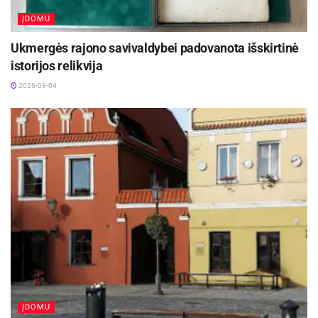
ĮDOMU
Ukmergės rajono savivaldybei padovanota išskirtinė
istorijos relikvija
2026-08-04
ĮDOMU