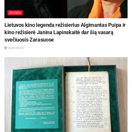
ĮDOMU
Lietuvos kino legenda režisierius Algimantas Puipa ir
kino režisierė Janina Lapinskaitė dar šią vasarą
svečiuosis Zarasuose
2026-08-04