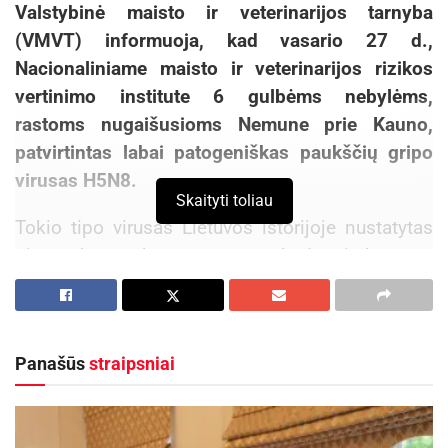
Valstybinė maisto ir veterinarijos tarnyba
(VMVT) informuoja, kad vasario 27 d.,
Nacionaliniame maisto ir veterinarijos rizikos
vertinimo institute 6 gulbėms nebylėms,
rastoms nugaišusioms Nemune prie Kauno,
patvirtintas labai patogeniškas paukščių gripo
virusas H5N8.
Skaityti toliau
Tokio tipo virusas Lietuvos istorijoje nustatytas
pirmą kartą, bet manoma, kad tai bus ne
vienintelis atvejis, virusas gali plisti ir
toliau.Grėsmė, kad atšilus orams virusas gali būti
perneštas su migruojančiais paukščiais, labai
Panašūs
straipsniai
didelė, todėl VMVT tiria visus rastus nugaišusius
vandens paukščius.
Aktualios
naujienos