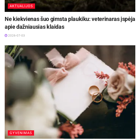
veterinarijos tarnybos informaciją)
AKTUALIJOS
Marijampolės apskrities priešgaisrinės
Ne kiekvienas šuo gimsta plaukiku: veterinaras įspėja
gelbėjimo valdybos
apie dažniausias klaidas
2026-07-03
Civilinės saugos skyriaus informacija
GYVENIMAS