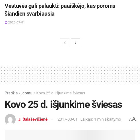
Vestuvės gali palaukti: paaiškėjo, kas poroms
šiandien svarbiausia
2026-07-01
Pradžia
»
Įdomu
»
Kovo 25 d. išjunkime šviesas
Kovo 25 d. išjunkime šviesas
A
J. Šalaševičienė
2017-03-01
Laikas: 1 min skaitymo
A