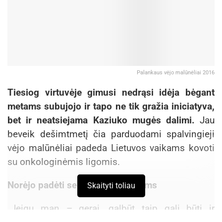
Palankaus vėjo malūnėliai 2016
Tiesiog virtuvėje gimusi nedrąsi idėja bėgant
metams subujojo ir tapo ne tik gražia iniciatyva,
bet ir neatsiejama Kaziuko mugės dalimi.
Jau
beveik dešimtmetį čia parduodami spalvingieji
vėjo malūnėliai padeda Lietuvos vaikams kovoti
su onkologinėmis ligomis.
Norėjo padėti sergantiems vaikams
Skaityti toliau
„Jeigu man – gerai, galbūt taip gali būti ir