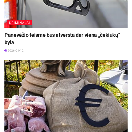
Jasutytė, J. Balkevičiūtė, K. Jauniškis, O. Survillo
bei A. Kananaitienė.
KRIMINALAI
Panevėžio teisme bus atversta dar viena „čekiukų“
byla
2026-01-12
-
+
1
4
Spalvinguosius „Palankaus vėjo malūnėlius“ bus
galima išvysti ir šių metų Kaziuko mugėje, kuri