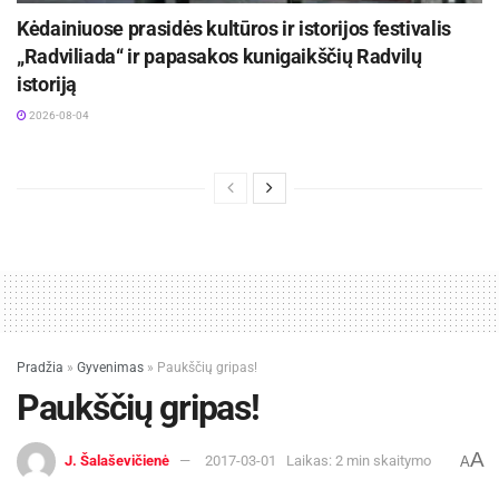
Kėdainiuose prasidės kultūros ir istorijos festivalis
„Radviliada“ ir papasakos kunigaikščių Radvilų
istoriją
2026-08-04
Pradžia
»
Gyvenimas
»
Paukščių gripas!
Paukščių gripas!
A
J. Šalaševičienė
2017-03-01
Laikas: 2 min skaitymo
A