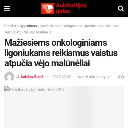
Pradžia
»
Gyvenimas
»
Mažiesiems onkologiniams ligoniukams reikiamus
vaistus atpučia vėjo malūnėliai
Mažiesiems onkologiniams
ligoniukams reikiamus vaistus
atpučia vėjo malūnėliai
A
J. Šalaševičienė
2017-03-02
Laikas: 6 min skaitymo
A