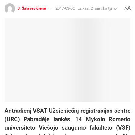
A
J. Šalaševičienė
2017-03-02
Laikas: 2 min skaitymo
A
Antradienį VSAT Užsieniečių registracijos centre
(URC) Pabradėje lankėsi 14 Mykolo Romerio
universiteto Viešojo saugumo fakulteto (VSF)