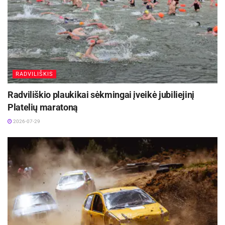
RADVILIŠKIS
Radviliškio plaukikai sėkmingai įveikė jubiliejinį
Platelių maratoną
2026-07-29