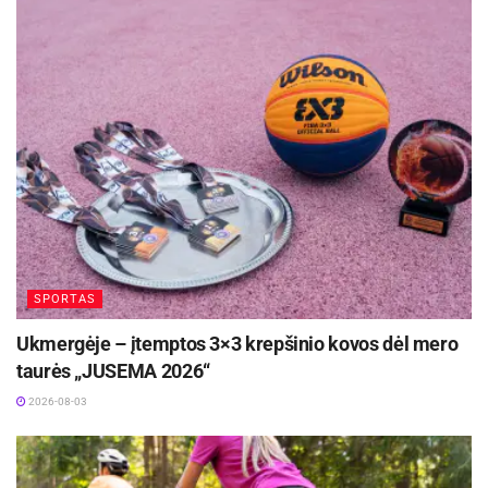
Žymos:
Savivalda
dr. D. Žaliaduonytė.
—
Projektas „LSMU Kauno ligoninės skubios
medicinos pagalbos infrastruktūros
modernizavimas“ įgyvendintas pagal 2022–2030
metų sveikatos priežiūros kokybės ir efektyvumo
didinimo plėtros programą. Bendra projekto vertė
siekia daugiau kaip 18 mln. eurų.
SPORTAS
Šaltinis:
Kauno miesto savivaldybė
Ukmergėje – įtemptos 3×3 krepšinio kovos dėl mero
taurės „JUSEMA 2026“
Žymos:
Kauno miesto savivaldybė
2026-08-03