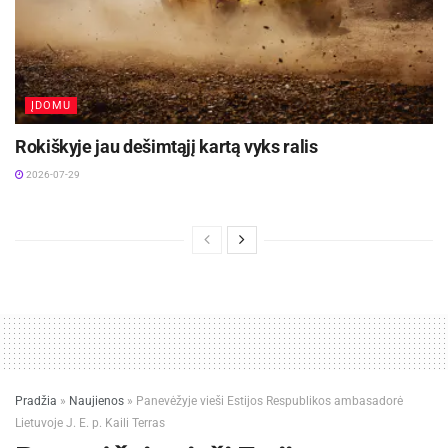
ĮDOMU
Rokiškyje jau dešimtąjį kartą vyks ralis
2026-07-29
Pradžia
»
Naujienos
»
Panevėžyje vieši Estijos Respublikos ambasadorė
Lietuvoje J. E. p. Kaili Terras