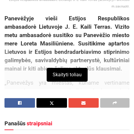
m.sav.nuotr.
Panevėžyje vieš
i
Estijos Respublikos
ambasadorė Lietuvoje J. E. Kaili Terras. Vizito
metu ambasadorė susitiko su Panevėžio miesto
mere Loreta Masiliūniene. Susitikime aptartos
Lietuvos ir Estijos bendradarbiavimo stiprinimo
galimybės, savivaldybių partnerystė, kultūriniai
mainai ir kiti abiem šalims aktualūs klausimai.
Skaityti toliau
„Panevėžys yra miestas, kuriame vertiname
tarptautines partnerystes ir tikime, kad prasmingi
ryšiai prasideda nuo atviro dialogo. Džiaugiamės
galėdami pristatyti mūsų miestą Estijos
ambasadorei – jo kultūrą, žmones ir iniciatyvas,
Panašūs
straipsniai
kurios kuria šiuolaikišką, augantį ir pasauliui
atvirą Panevėžį. Tokie vizitai stiprina draugiškus