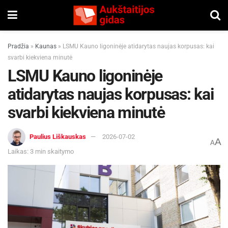
Pradžia
»
Kaunas
»
LSMU Kauno ligoninėje atidarytas naujas korpusas: kai
svarbi kiekviena minutė
LSMU Kauno ligoninėje
atidarytas naujas korpusas: kai
svarbi kiekviena minutė
Paulius Liškauskas
2026-07-02
A
A
Laikas: 3 min skaitymo