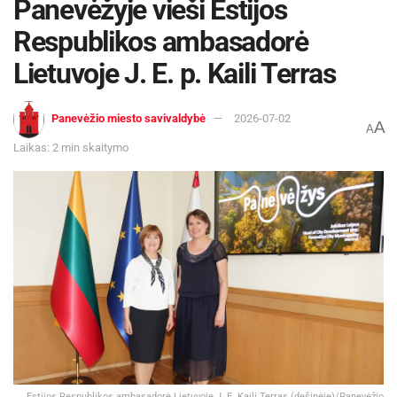
Panevėžyje vieši Estijos
Respublikos ambasadorė
Lietuvoje J. E. p. Kaili Terras
Panevėžio miesto savivaldybė
2026-07-02
A
A
Laikas: 2 min skaitymo
Estijos Respublikos ambasadorė Lietuvoje J. E. Kaili Terras (dešinėje)/Panevėžio