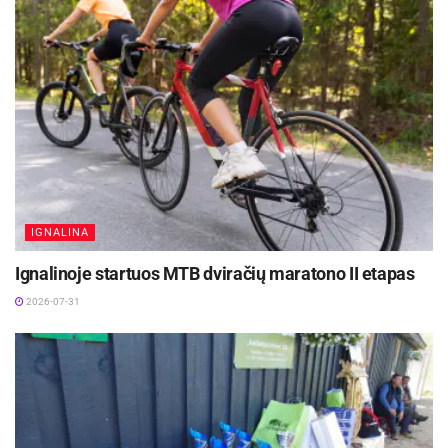
IGNALINA
Ignalinoje startuos MTB dviračių maratono II etapas
2026-07-31