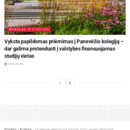
MOKSLAS IR STUDIJOS
Vyksta papildomas priėmimas į Panevėžio kolegiją –
dar galima pretenduoti į valstybės finansuojamas
studijų vietas
2026-08-06
Pradžia
»
Kultūra
»
Dusetose debiutuoja naujas Sartų teatro festivalis