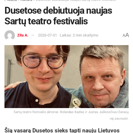
Dusetose debiutuoja naujas
Sartų teatro festivalis
A
Zita A.
2026-07-01
Laikas: 2 min skaitymo
A
Sartų teatro festivalio aktoriai: Rolandas Kazlas ir Justas Juškevičius/Zarasų
raj.sav.nuotr.
Šią vasarą Dusetos sieks tapti nauju Lietuvos