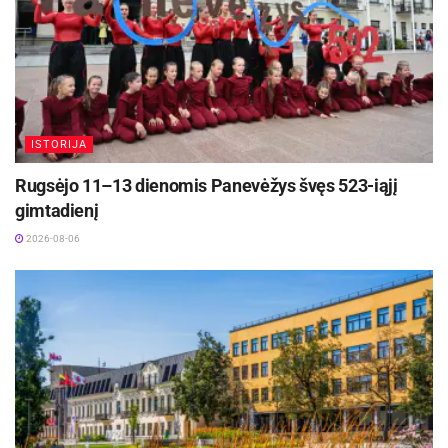
ISTORIJA
Rugsėjo 11–13 dienomis Panevėžys švęs 523-iąjį
gimtadienį
2026-08-06