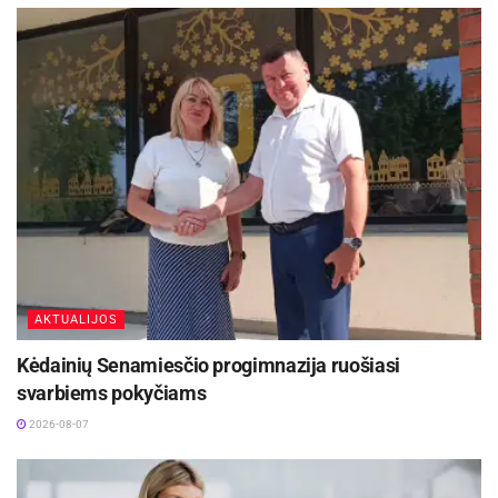
santykius tarp mūsų valstybių, sudaro prielaidas
naujoms iniciatyvoms ir bendriems projektams
ateityje“, – sakė Panevėžio miesto merė Loreta
Masiliūnienė.
Aktualios
naujienos
Europos sveikatos draudimo kortelę gali pakeisti
sertifikatas
2026-08-07
AKTUALIJOS
Maudytis galima visose Panevėžio maudyklose,
išskyrus Kultūros ir poilsio parko braidyklą
Kėdainių Senamiesčio progimnazija ruošiasi
2026-08-07
svarbiems pokyčiams
2026-08-07
Pokalbio metu dėmesys skirtas tarptautinio
bendradarbiavimo plėtrai, savivaldos vaidmeniui