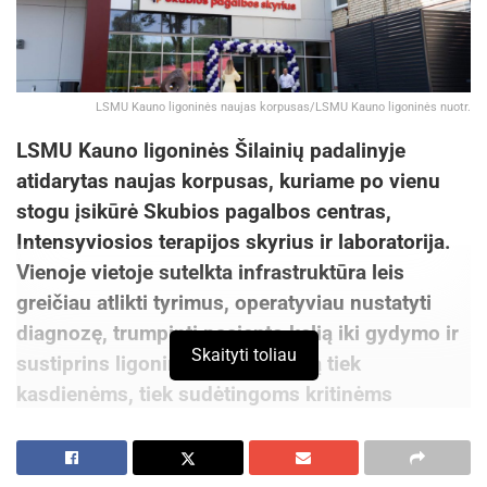
LSMU Kauno ligoninės naujas korpusas/LSMU Kauno ligoninės nuotr.
LSMU Kauno ligoninės Šilainių padalinyje
atidarytas naujas korpusas, kuriame po vienu
stogu įsikūrė Skubios pagalbos centras,
Intensyviosios terapijos skyrius ir laboratorija.
Vienoje vietoje sutelkta infrastruktūra leis
greičiau atlikti tyrimus, operatyviau nustatyti
diagnozę, trumpinti paciento kelią iki gydymo ir
Skaityti toliau
sustiprins ligoninės pasirengimą tiek
kasdienėms, tiek sudėtingoms kritinėms
situacijoms.
„Naujasis korpusas – tai ne tik modernios