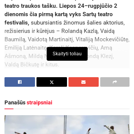
teatro traukos tašku. Liepos 24–rugpjūčio 2
dienomis čia pirmą kartą vyks Sartų teatro
festivalis,
subursiantis žinomus šalies aktorius,
režisierius ir kūrėjus – Rolandą Kazlą, Vaidą
Baumilą, Vaidotą Martinaitį, Vitaliją Mockevičiūtę,
Emiliją Latėnaitę, Karolį Kasperavičių, Arną
Skaityti toliau
Ašmoną, Mildą Noreikaitę, Raimondą Klezį,
Valdą Bičkutę ir kitus.
Dešimties dienų festivalio programoje numatyti
septyni spektakliai, susitikimai su kūrėjais,
paskaitos ir kiti renginiai. Programa sudaryta
Panašūs
straipsniai
taip, kad joje sau artimą spektaklį atrastų
skirtingi žiūrovai – nuo poezijos ir kamerinio
teatro mėgėjų iki komedijų ar jaunimui skirtų
pasirodymų. Net trys festivalio programos