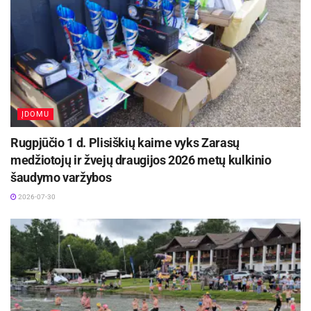
ĮDOMU
Rugpjūčio 1 d. Plisiškių kaime vyks Zarasų
medžiotojų ir žvejų draugijos 2026 metų kulkinio
šaudymo varžybos
2026-07-30