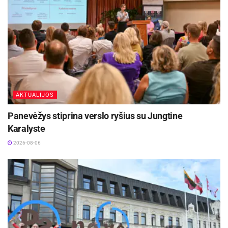
Lietuvos ir Estijos ryšius, abipusį siekį plėtoti
bendradarbiavimą įvairiose srityse. Tokie
susitikimai stiprina institucijų dialogą, skatina
naujas partnerystes ir kuria pagrindą bendriems
ateities projektams.
Šaltinis:
Panevėžio miesto savivaldybė
AKTUALIJOS
Žymos:
Panevėžio miesto savivaldybė
Panevėžys stiprina verslo ryšius su Jungtine
Karalyste
2026-08-06