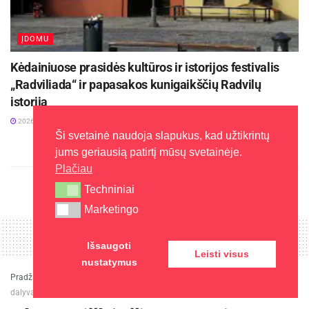
ĮDOMU
Kėdainiuose prasidės kultūros ir istorijos festivalis
„Radviliada“ ir papasakos kunigaikščių Radvilų
istoriją
2026-08-04
Ši svetainė naudoja slapukus, kad užtikrintų
jums geriausią patirtį mūsų svetainėje.
Plačiau
Techniniai
Techniniai
Marketingo
Marketingo
Išsaugoti
Leisti visus
nustatymus
Pradžia
»
Įdomu
»
Ukmergiškė, šių metų Lietuvos čempionė Mėta Mikulinaitė,
dalyvavo Pasaulio jaunimo šachmatų čempionate Italijoje