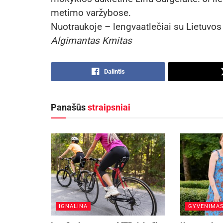
metimo varžybose.
Nuotraukoje – lengvaatlečiai su Lietuv
Algimantas Kmitas
Dalintis
Panašūs
straipsniai
IGNALINA
GYVENIMA