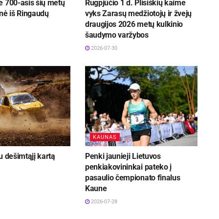
e 700-asis šių metų
Rugpjūčio 1 d. Plisiškių kaime
nė iš Ringaudų
vyks Zarasų medžiotojų ir žvejų
draugijos 2026 metų kulkinio
šaudymo varžybos
2026-07-30
KAUNAS
u dešimtąjį kartą
Penki jaunieji Lietuvos
penkiakovininkai pateko į
pasaulio čempionato finalus
Kaune
2026-07-28