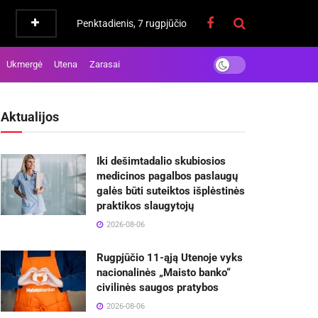
Penktadienis, 7 rugpjūčio
Ukmergė
Utena
Zarasai
Aktualijos
Iki dešimtadalio skubiosios
medicinos pagalbos paslaugų
galės būti suteiktos išplėstinės
praktikos slaugytojų
2026-08-06
Rugpjūčio 11-ąją Utenoje vyks
nacionalinės „Maisto banko“
civilinės saugos pratybos
2026-08-06