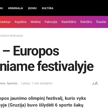
AS
KRIMINALAI
ĮDOMU
KULTŪRA
šiadorys
Kupiškis
Molėtai
Pakruojis
Radviliškis
Rokiškis
Šiauliai
iniame festivalyje
ė – Europos
niame festivalyje
A
enos
Sportas
Laikas: 1 min skaitymo
A
opos jaunimo olimpinį festivalį, kuris vyks
yje (Gruzija) buvo išlydėti 6 sporto šakų