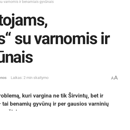
su varnomis ir benamiais gyvūnais
tojams,
s“ su varnomis ir
ūnais
A
enos
Laikas: 2 min skaitymo
A
blemą, kuri vargina ne tik Širvintų, bet ir
tai benamių gyvūnų ir per gausios varninių
pesčiai.
acijos specialistai nuolat sulaukia daugiabučių
ių gyvūnų, paukščių keliamo triukšmo,