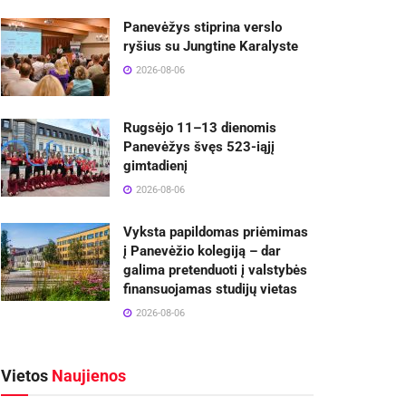
Panevėžys stiprina verslo
ryšius su Jungtine Karalyste
2026-08-06
Rugsėjo 11–13 dienomis
Panevėžys švęs 523-iąjį
gimtadienį
2026-08-06
Vyksta papildomas priėmimas
į Panevėžio kolegiją – dar
galima pretenduoti į valstybės
finansuojamas studijų vietas
2026-08-06
Vietos
Naujienos