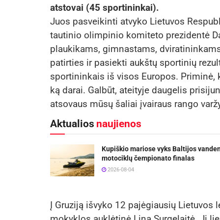
atstovai (45 sportininkai).
Juos pasveikinti atvyko Lietuvos Respub
tautinio olimpinio komiteto prezidentė D
plaukikams, gimnastams, dviratininkams,
patirties ir pasiekti aukštų sportinių rezu
sportininkais iš visos Europos. Priminė, k
ką darai. Galbūt, ateityje daugelis prisiju
atsovaus mūsų šaliai įvairaus rango varž
Aktualios
naujienos
Kupiškio mariose vyks Baltijos vande
motociklų čempionato finalas
2026-08-04
Į Gruziją išvyko 12 pajėgiausių Lietuvos l
mokyklos auklėtinė Lina Surgelaitė. Ji lie