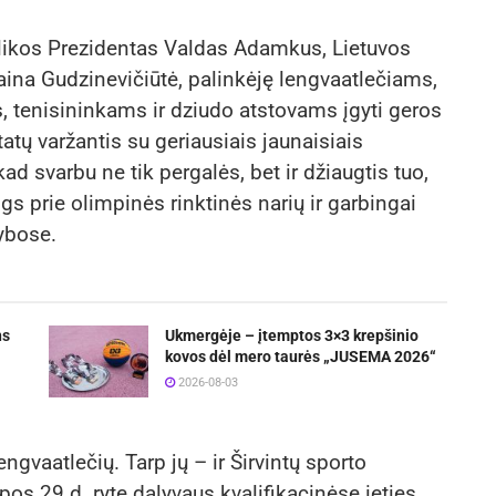
likos Prezidentas Valdas Adamkus, Lietuvos
aina Gudzinevičiūtė, palinkėję lengvaatlečiams,
 tenisininkams ir dziudo atstovams įgyti geros
ltatų varžantis su geriausiais jaunaisiais
ad svarbu ne tik pergalės, bet ir džiaugtis tuo,
ngs prie olimpinės rinktinės narių ir garbingai
ybose.
ns
Ukmergėje – įtemptos 3×3 krepšinio
kovos dėl mero taurės „JUSEMA 2026“
2026-08-03
engvaatlečių. Tarp jų – ir Širvintų sporto
pos 29 d. ryte dalyvaus kvalifikacinėse ieties