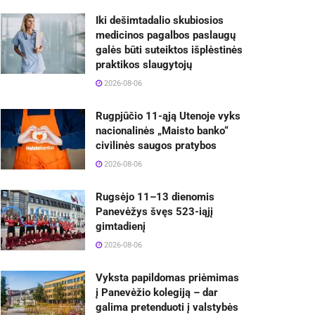
Iki dešimtadalio skubiosios
medicinos pagalbos paslaugų
galės būti suteiktos išplėstinės
praktikos slaugytojų
2026-08-06
Rugpjūčio 11-ąją Utenoje vyks
nacionalinės „Maisto banko“
civilinės saugos pratybos
2026-08-06
Rugsėjo 11–13 dienomis
Panevėžys švęs 523-iąjį
gimtadienį
2026-08-06
Vyksta papildomas priėmimas
į Panevėžio kolegiją – dar
galima pretenduoti į valstybės