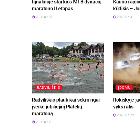
Ignalinoje startuos MTB dviračių
Kauno rajon
maratono II etapas
kūdikis – Jo
2026-07-31
2026-07-31
RADVILIŠKIS
ĮDOMU
Radviliškio plaukikai sėkmingai
Rokiškyje ja
įveikė jubiliejinį Platelių
vyks ralis
maratoną
2026-07-29
2026-07-29