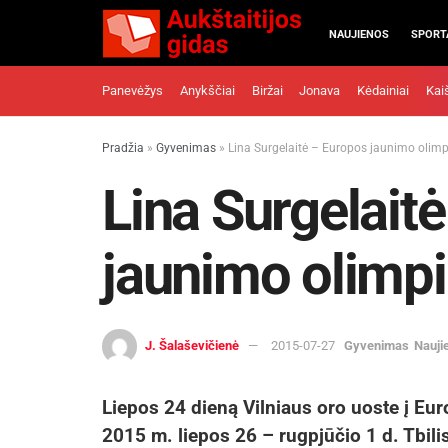
NAUJIENOS
SPORT
Panevėžys
Anykščiai
Biržai
Jonava
Kėdainiai
Kai
Pradžia
»
Gyvenimas
»
Lina Surgelaitė – Europos jaunimo olimp
Lina Surgelait
jaunimo olimpi
J. Šalaševičienė
2015-07-27
Gyvenimas
Nauji
Liepos 24 dieną Vilniaus oro uoste į Eur
2015 m. liepos 26 – rugpjūčio 1 d. Tbilis