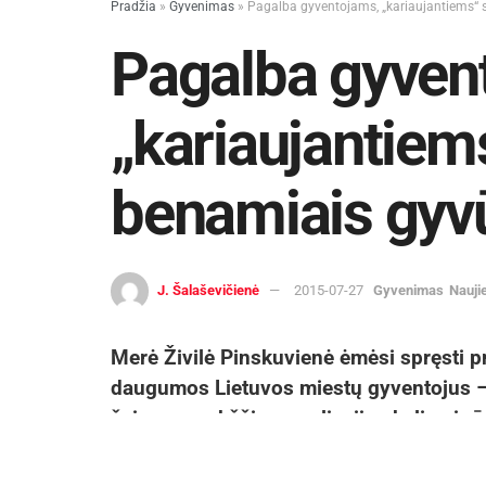
Pradžia
»
Gyvenimas
»
Pagalba gyventojams, „kariaujantiems“ 
Pagalba gyven
„kariaujantiem
benamiais gyv
J. Šalaševičienė
2015-07-27
Gyvenimas
Nauji
Merė Živilė Pinskuvienė ėmėsi spręsti pro
daugumos Lietuvos miestų gyventojus – 
šeimos paukščių populiacijos keliami rū
Tiek savivaldybės vadovė, tiek Administr
namų gyventojų nusiskundimų dėl benam