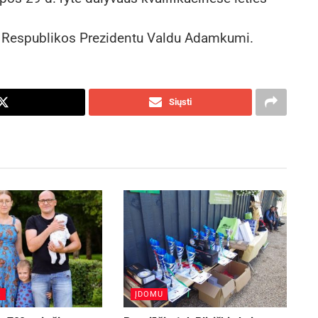
os Respublikos Prezidentu Valdu Adamkumi.
Siųsti
S
ĮDOMU