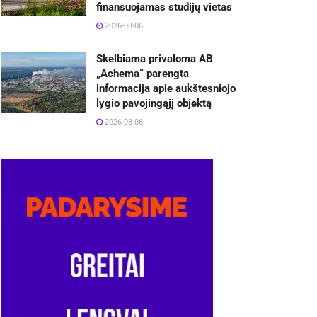
finansuojamas studijų vietas
2026-08-06
Skelbiama privaloma AB
„Achema“ parengta
informacija apie aukštesniojo
lygio pavojingąjį objektą
2026-08-06