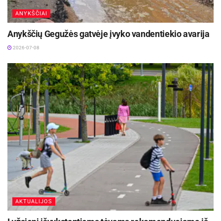
ANYKŠČIAI
Anykščių Gegužės gatvėje įvyko vandentiekio avarija
2026-07-08
AKTUALIJOS