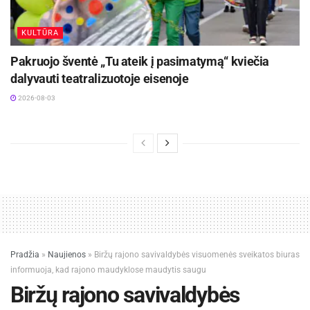
KULTŪRA
Pakruojo šventė „Tu ateik į pasimatymą“ kviečia
dalyvauti teatralizuotoje eisenoje
2026-08-03
Pradžia
»
Naujienos
»
Biržų rajono savivaldybės visuomenės sveikatos biuras
informuoja, kad rajono maudyklose maudytis saugu
Biržų rajono savivaldybės