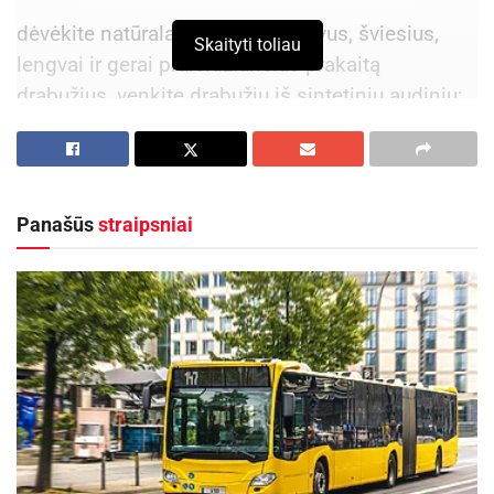
dėvėkite natūralaus pluošto, laisvus, šviesius,
Skaityti toliau
lengvai ir gerai praleidžiančius prakaitą
drabužius, venkite drabužių iš sintetinių audinių;
venkite vidudienio saulės, paplūdimyje laiką
leiskite po skėčiu. Saugokite akis ir odą –
dėvėkite prigludusius saulės akinius, pasitepkite
Panašūs
straipsniai
aukšto saulės apsaugos faktoriaus kremu;
užsidėkite skrybėlę, kepuraitę ar skarelę;
nepalikite vienų mažamečių vaikų, senyvo
amžiaus ir silpnos sveikatos žmonių
automobilyje (net ir tuomet, jei visi langai atviri)
– valandą išbuvus tvankiame automobilyje, gali
ištikti šilumos smūgis;