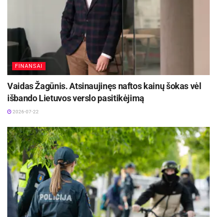
FINANSAI
Vaidas Žagūnis. Atsinaujinęs naftos kainų šokas vėl
išbando Lietuvos verslo pasitikėjimą
2026-07-22