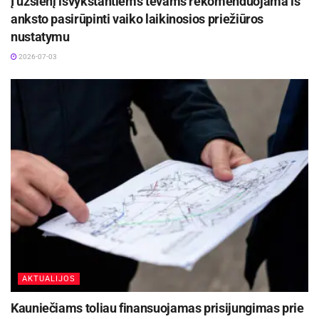
Į užsienį išvykstantiems tėvams rekomenduojama iš
anksto pasirūpinti vaiko laikinosios priežiūros
nustatymu
2026-07-03
AKTUALIJOS
Kauniečiams toliau finansuojamas prisijungimas prie