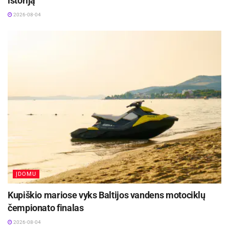
istoriją
2026-08-04
ĮDOMU
Kupiškio mariose vyks Baltijos vandens motociklų
čempionato finalas
2026-08-04