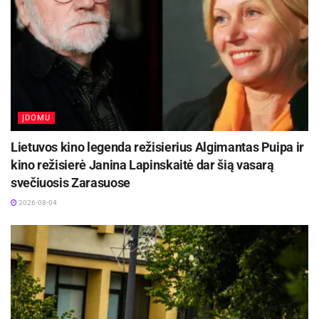
234.
Biržų rajono savivaldybės informacija
ĮDOMU
Lietuvos kino legenda režisierius Algimantas Puipa ir
kino režisierė Janina Lapinskaitė dar šią vasarą
svečiuosis Zarasuose
2026-08-04