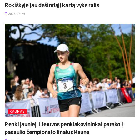
Rokiškyje jau dešimtąjį kartą vyks ralis
2026-07-29
KAUNAS
Penki jaunieji Lietuvos penkiakovininkai pateko į
pasaulio čempionato finalus Kaune