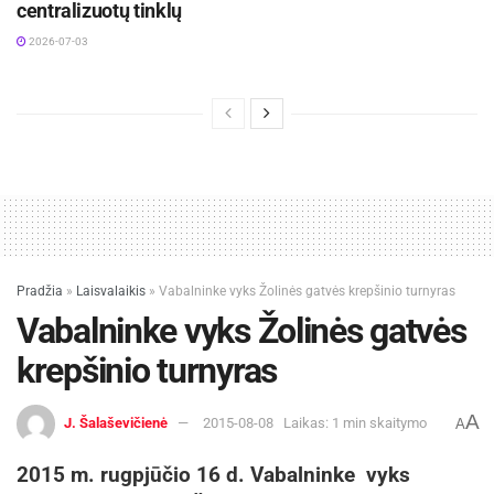
centralizuotų tinklų
2026-07-03
Pradžia
»
Laisvalaikis
»
Vabalninke vyks Žolinės gatvės krepšinio turnyras
Vabalninke vyks Žolinės gatvės
krepšinio turnyras
A
J. Šalaševičienė
2015-08-08
Laikas: 1 min skaitymo
A
2015 m. rugpjūčio 16 d. Vabalninke vyks