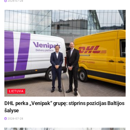
2026-07-28
LIETUVA
DHL perka „Venipak“ grupę: stiprins pozicijas Baltijos
šalyse
2026-07-28