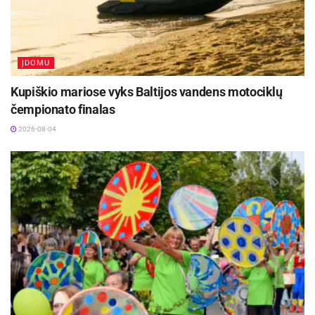
ĮDOMU
Kupiškio mariose vyks Baltijos vandens motociklų
čempionato finalas
2026-08-04