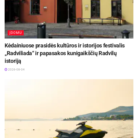
ĮDOMU
Kėdainiuose prasidės kultūros ir istorijos festivalis
„Radviliada“ ir papasakos kunigaikščių Radvilų
istoriją
2026-08-04