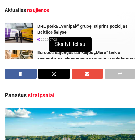
Aktualios
naujienos
DHL perka „Venipak“ grupę: stiprins pozicijas
Baltijos šalyse
2026-07-28
Skaityti toliau
Europos Sąjungos sankcijos „Mere“ tinklo
savininkams: ekonominio saugumo ir solidarumo
su Ukraina užtikrinimas
2026-07-25
Panašūs
straipsniai