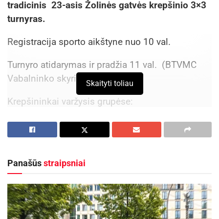
tradicinis 23-asis Žolinės gatvės krepšinio 3×3
turnyras.
Registracija sporto aikštyne nuo 10 val.
Turnyro atidarymas ir pradžia 11 val. (BTVMC
Vabalninko skyriaus stadione).
Skaityti toliau
Krepšininkai varžysis grupėse:
1 gr. -10-12 metų vaikai
2 gr. -12-14 metų vaikai
Panašūs
straipsniai
3 gr. -14-16 metų jaunuoliai
4 gr. -16-18 metų jaunuoliai
5 gr. -18-35 metų vyrai