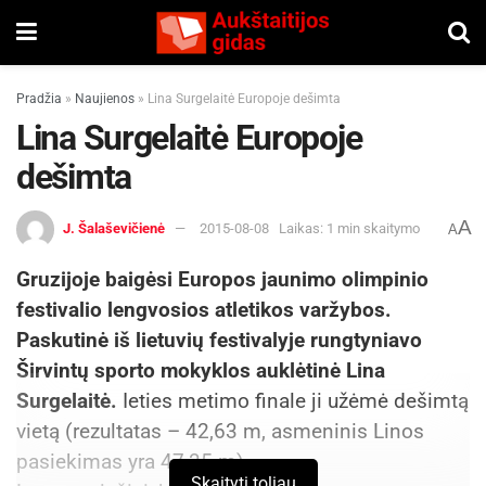
Pradžia
»
Naujienos
»
Lina Surgelaitė Europoje dešimta
Lina Surgelaitė Europoje
dešimta
A
J. Šalaševičienė
2015-08-08
Laikas: 1 min skaitymo
A
Gruzijoje baigėsi Europos jaunimo olimpinio
festivalio lengvosios atletikos varžybos.
Paskutinė iš lietuvių festivalyje rungtyniavo
Širvintų sporto mokyklos auklėtinė Lina
Surgelaitė.
Ieties metimo finale ji užėmė dešimtą
vietą (rezultatas – 42,63 m, asmeninis Linos
pasiekimas yra 47,35 m).
Skaityti toliau