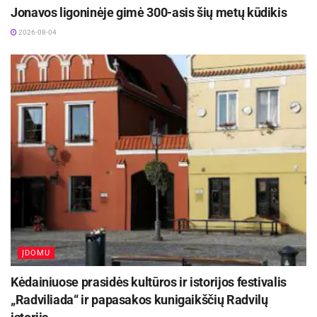
Jonavos ligoninėje gimė 300-asis šių metų kūdikis
2026-08-04
ĮDOMU
Kėdainiuose prasidės kultūros ir istorijos festivalis
„Radviliada“ ir papasakos kunigaikščių Radvilų