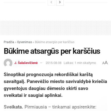
Pradžia
»
Gyvenimas
»
Būkime atsargūs per karščius
Būkime atsargūs per karščius
A
J. Šalaševičienė
2015-08-08
Laikas: 1 min skaitymo
A
Sinoptikai prognozuoja rekordiškai karštą
savaitgalį. Panevėžio miesto savivaldybė kviečia
gyventojus daugiau dėmesio skirti savo
sveikatai ir saugiai aplinkai.
Sveikata.
Pirmiausia – tinkamai apsirenkite: