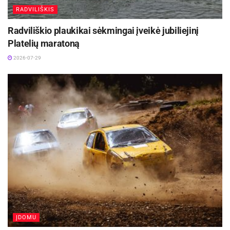
RADVILIŠKIS
Radviliškio plaukikai sėkmingai įveikė jubiliejinį
Platelių maratoną
2026-07-29
ĮDOMU