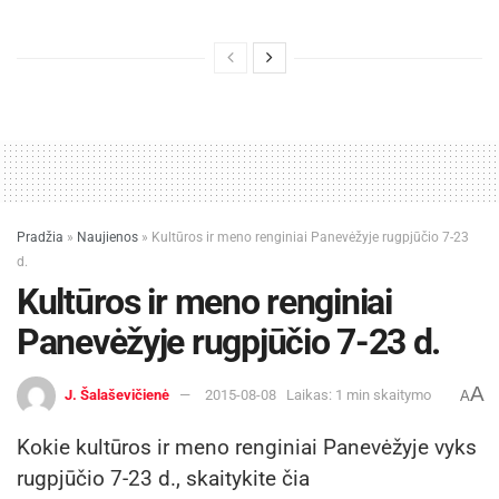
Pradžia
»
Naujienos
»
Kultūros ir meno renginiai Panevėžyje rugpjūčio 7-23
d.
Kultūros ir meno renginiai
Panevėžyje rugpjūčio 7-23 d.
A
J. Šalaševičienė
2015-08-08
Laikas: 1 min skaitymo
A
Kokie kultūros ir meno renginiai Panevėžyje vyks
rugpjūčio 7-23 d., skaitykite čia