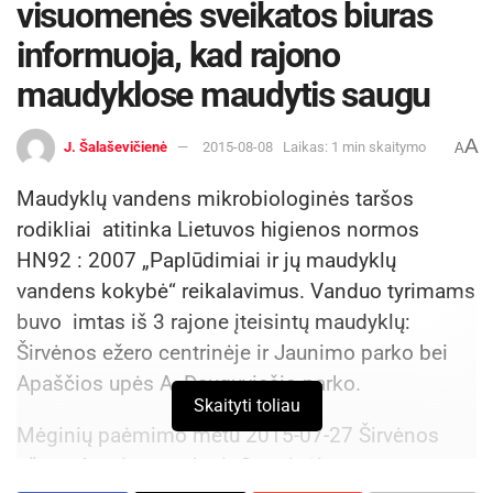
visuomenės sveikatos biuras
informuoja, kad rajono
maudyklose maudytis saugu
A
J. Šalaševičienė
2015-08-08
Laikas: 1 min skaitymo
A
Maudyklų vandens mikrobiologinės taršos
rodikliai atitinka Lietuvos higienos normos
HN92 : 2007 „Paplūdimiai ir jų maudyklų
vandens kokybė“ reikalavimus. Vanduo tyrimams
buvo imtas iš 3 rajone įteisintų maudyklų:
Širvėnos ežero centrinėje ir Jaunimo parko bei
Apaščios upės A. Dauguviečio parko.
Skaityti toliau
Mėginių paėmimo metu 2015-07-27 Širvėnos
ežere, Jaunimo parko ir Centrinėje