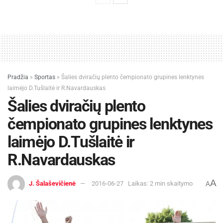
Pradžia
»
Sportas
»
Šalies dviračių plento čempionato grupines lenktynes
laimėjo D.Tušlaitė ir R.Navardauskas
Šalies dviračių plento
čempionato grupines lenktynes
laimėjo D.Tušlaitė ir
R.Navardauskas
A
J. Šalaševičienė
2016-06-27
Laikas: 2 min skaitymo
A