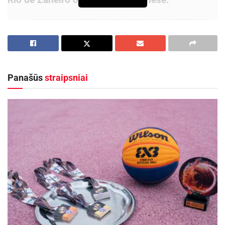
Panašūs
straipsniai
D.
Tušlaitė apgynė čempionės titulą, o R.
Navardauskas šalies grupinių lenktynių
čempionu tapo po penkerių metų pertraukos.
Aktualios
naujienos