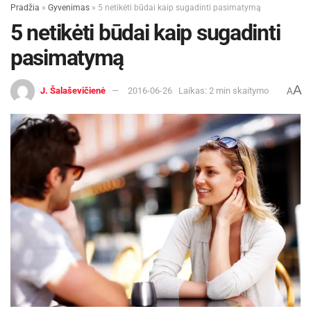
Pradžia
»
Gyvenimas
»
5 netikėti būdai kaip sugadinti pasimatymą
5 netikėti būdai kaip sugadinti
pasimatymą
A
J. Šalaševičienė
2016-06-26
Laikas: 2 min skaitymo
A