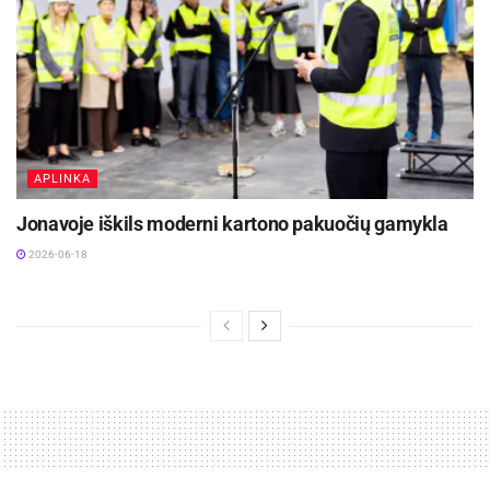
perspektyvoms ir ekonomikos plėtrai Lietuvoje“,
– teigia V. Sutkus.
Lietuvos verslo konfederacijos informacija
APLINKA
Jonavoje iškils moderni kartono pakuočių gamykla
2026-06-18