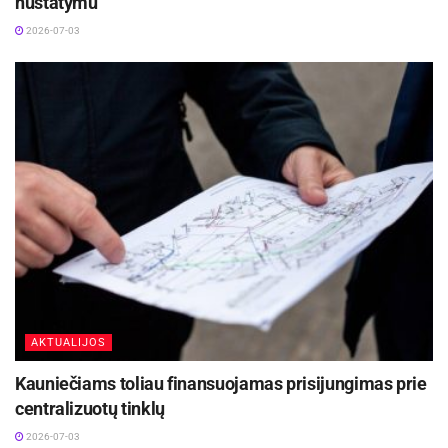
nustatymu
2026-07-03
AKTUALIJOS
Kauniečiams toliau finansuojamas prisijungimas prie
centralizuotų tinklų
2026-07-03