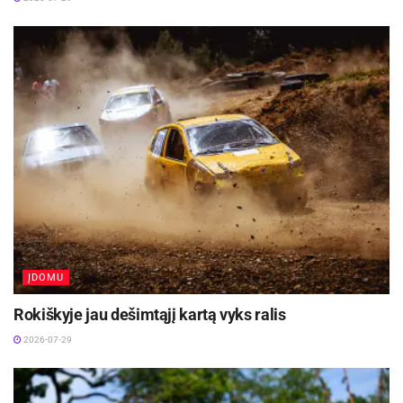
ĮDOMU
Rokiškyje jau dešimtąjį kartą vyks ralis
2026-07-29