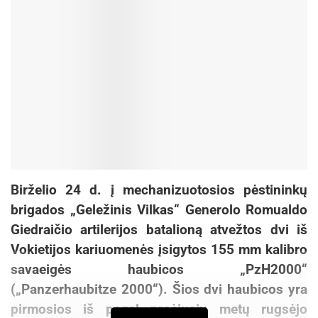
Birželio 24 d. į mechanizuotosios pėstininkų
brigados „Geležinis Vilkas“ Generolo Romualdo
Giedraičio artilerijos batalioną atvežtos dvi iš
Vokietijos kariuomenės įsigytos 155 mm kalibro
savaeigės haubicos „PzH2000“
(„Panzerhaubitze 2000“). Šios dvi haubicos yra
pirmosios iš pagal praėjusių metų rugsėjo