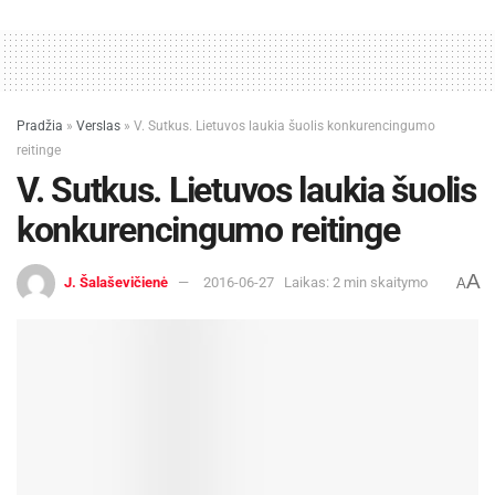
Pradžia
»
Verslas
»
V. Sutkus. Lietuvos laukia šuolis konkurencingumo
reitinge
V. Sutkus. Lietuvos laukia šuolis
konkurencingumo reitinge
A
J. Šalaševičienė
2016-06-27
Laikas: 2 min skaitymo
A