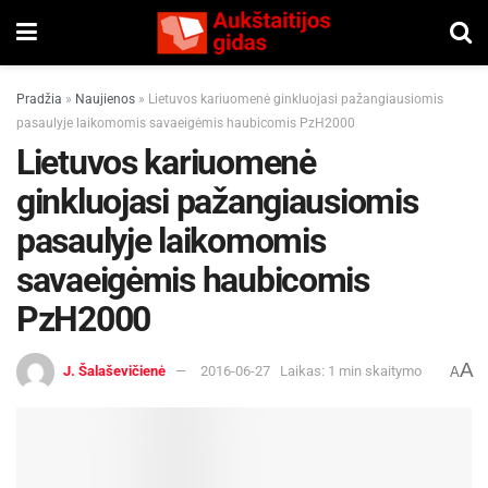
Pradžia
»
Naujienos
»
Lietuvos kariuomenė ginkluojasi pažangiausiomis
pasaulyje laikomomis savaeigėmis haubicomis PzH2000
Lietuvos kariuomenė
ginkluojasi pažangiausiomis
pasaulyje laikomomis
savaeigėmis haubicomis
PzH2000
A
J. Šalaševičienė
2016-06-27
Laikas: 1 min skaitymo
A