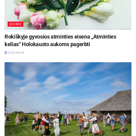
ĮDOMU
Rokiškyje gyvosios atminties eisena „Atminties
kelias“ Holokausto aukoms pagerbti
2026-08-04