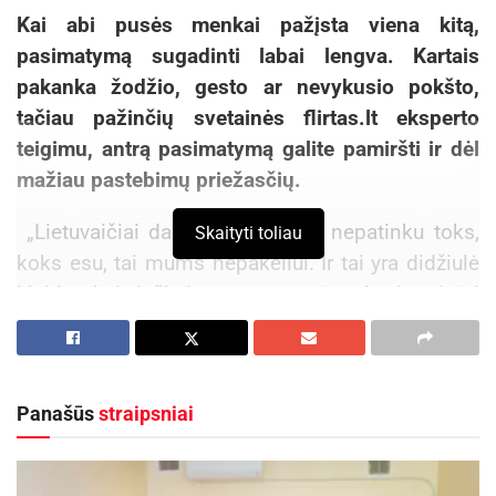
Kai abi pusės menkai pažįsta viena kitą,
pasimatymą sugadinti labai lengva. Kartais
pakanka žodžio, gesto ar nevykusio pokšto,
tačiau pažinčių svetainės flirtas.lt eksperto
teigimu, antrą pasimatymą galite pamiršti ir dėl
mažiau pastebimų priežasčių.
„Lietuvaičiai dažnai kartoja: jei nepatinku toks,
Skaityti toliau
koks esu, tai mums nepakeliui. Ir tai yra didžiulė
klaida, kai ieškai antros pusės. Apsimetinėti
niekada nereikia, bet visada verta pasistengti
save parodyti iš gerosios pusės. Ypač
pasimatymus gadina mūsų įpročiai, kurie draugų
Panašūs
straipsniai
kompanijoje yra priimtini, tačiau suprantami
palyginti siaurame visuomenės rate“, – sako
flirtas.lt ekspertas Marius Petrauskas.