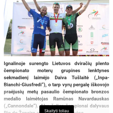
Ignalinoje surengto Lietuvos dviračių plento
čempionato moterų grupines lenktynes
sekmadienį laimėjo Daiva Tušlaitė („Inpa-
Bianchi-Giusfredi“), o tarp vyrų pergalę iškovojo
praėjusių metų pasaulio čempionato bronzos
medalio laimėtojas Ramūnas Navardauskas
(„Cannondale“). Abu šalies čempionai dalyvaus
Skaityti toliau
Rio de Žaneiro olimpinėse žaidynėse.