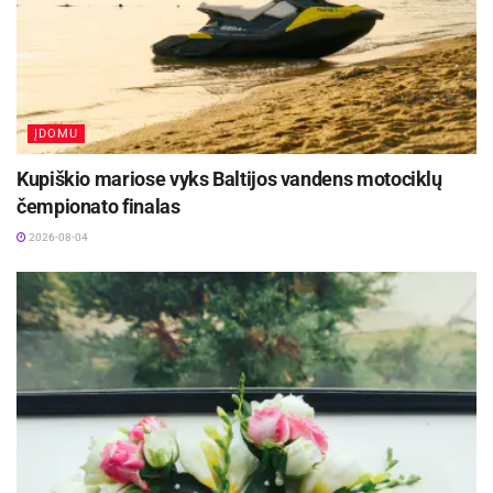
Festivalį „ConTempo“ Kaune uždarys sudėtingas
pasirodymas aštuonių metrų aukštyje ir piknikas
Santakoje
2026-08-05
ĮDOMU
Lietuvos kino legenda režisierius Algimantas
Puipa ir kino režisierė Janina Lapinskaitė dar šią
Kupiškio mariose vyks Baltijos vandens motociklų
vasarą svečiuosis Zarasuose
čempionato finalas
2026-08-04
2026-08-04