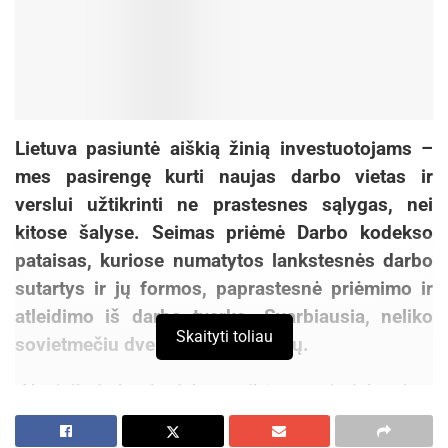
Lietuva pasiuntė aiškią žinią investuotojams –
mes pasirengę kurti naujas darbo vietas ir
verslui užtikrinti ne prastesnes sąlygas, nei
kitose šalyse. Seimas priėmė Darbo kodekso
pataisas, kuriose numatytos lankstesnės darbo
sutartys ir jų formos, paprastesnė priėmimo ir
atleidimo iš darbo tvarka. Svarbiausia, neliko
Skaityti toliau
sovietmečiu dvelkiančių nuostatų.
„Naująjį darbo kodeksą reikėtų vertinti kur kas
platesniame kontekste nei vien kaip darbdavio ir
darbuotojo santykius. Turime galvoti apie šalies