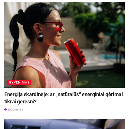
Naujųjų.“
Kelionių organizatorės nuomone, per keletą
ateinančių metų žmonių, švenčiančių didžiąsias
metų šventes užsienyje, tik daugės, nes pamažu
gerėjant ekonominei situacijai, vis daugiau
žmonių turės galimybę įsigyti norimas keliones ir
į jas vykti su visa šeima. Taip pat tikėtina, kad
išliks tendencija keliauti iš karto po Kalėdų ir
svetur sutikti Naujuosius metus.
GYVENIMAS
Energija skardinėje: ar „natūralūs“ energiniai gėrimai
tikrai geresni?
2026-06-24