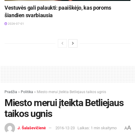
Vestuvės gali palaukti: paaiškėjo, kas poroms
šiandien svarbiausia
2026-07-01
Pradžia
»
Politika
»
Miesto merui įteikta Betliejaus taikos ugnis
Miesto merui įteikta Betliejaus
taikos ugnis
A
J. Šalaševičienė
2016-12-23
Laikas: 1 min skaitymo
A