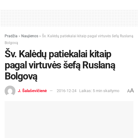
Pradžia
»
Naujienos
»
Šv. Kalėdų patiekalai kitaip pagal virtuvės šefą Ruslaną
Bolgovą
Šv. Kalėdų patiekalai kitaip
pagal virtuvės šefą Ruslaną
Bolgovą
A
J. Šalaševičienė
2016-12-24
Laikas: 5 min skaitymo
A