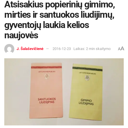
Atsisakius popierinių gimimo,
mirties ir santuokos liudijimų,
gyventojų laukia kelios
naujovės
A
J. Šalaševičienė
2016-12-23
Laikas: 2 min skaitymo
A