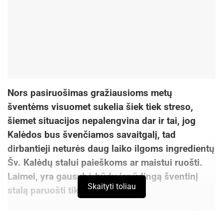
Nors pasiruošimas gražiausioms metų
šventėms visuomet sukelia šiek tiek streso,
šiemet situacijos nepalengvina dar ir tai, jog
Kalėdos bus švenčiamos savaitgalį, tad
dirbantieji neturės daug laiko ilgoms ingredientų
Šv. Kalėdų stalui paieškoms ar maistui ruošti.
Laimei, yra gausybė būdų įspūdingą šventinį
Skaityti toliau
stalą paruošti tikrai greitai.
Vienas jų, kiek greitesnio negu įprasta paruošimo