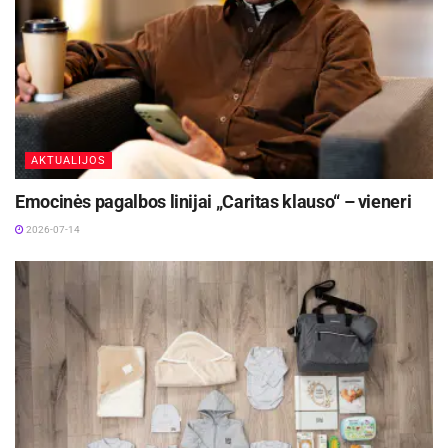
jiems pateikus medicininį mirties liudijimą.
Aktualios
naujienos
Jonavos ligoninėje gimė 300-asis šių metų
kūdikis
2026-08-04
AKTUALIJOS
Kauno rajone 700-asis šių metų kūdikis – Jonė iš
Emocinės pagalbos linijai „Caritas klauso“ – vieneri
Ringaudų
2026-07-14
2026-07-31
Artimiesiems, norintiems gauti laidojimo pašalpą
iš savivaldybės dėl artimo mirties, nereikės
pateikti jokių papildomų dokumentų. Apie
žmogaus mirtį savivaldybės duomenis gaus iš
Gyventojų registro. Jeigu artimieji norės
laidojimo pašalpą gauti mirties dieną ir duomenų