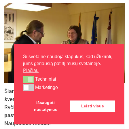
Ši svetainė naudoja slapukus, kad užtikrintų
jums geriausią patirtį mūsų svetainėje.
Plačiau
Techniniai
Techniniai
Marketingo
Marketingo
Šiandien tradiciškai, prieš didžiąsias metų
šventes, Panevėžio krašto skautai miesto merui
Išsaugoti
Leisti visus
Ryčiui Račkauskui įteikė
Betliejaus taikos ugnį ir
nustatymus
pasveikino su artėjančiomis Šv. Kalėdomis ir
Naujaisiais metais.