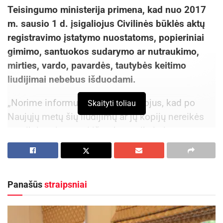
Teisingumo ministerija primena, kad nuo 2017
m. sausio 1 d. įsigaliojus Civilinės būklės aktų
registravimo įstatymo nuostatoms, popieriniai
gimimo, santuokos sudarymo ar nutraukimo,
mirties, vardo, pavardės, tautybės keitimo
liudijimai nebebus išduodami.
„Norime informuoti visus gyventojus, kad po
Skaityti toliau
Naujųjų metų šių liudijimų ar jų kopijų nereikės
pateikti norint gauti išmokas vaikui gimus ar
asmeniui mirus, laidojant asmenį ar tvarkantis
kitus administracinius reikalus. Visų institucijų
darbuotojai reikiamą informaciją ras registruose“,
Panašūs
straipsniai
– sako teisingumo ministrė Milda Vainiutė.
Daugiausia naujovių laukia asmenų, kuriems teks