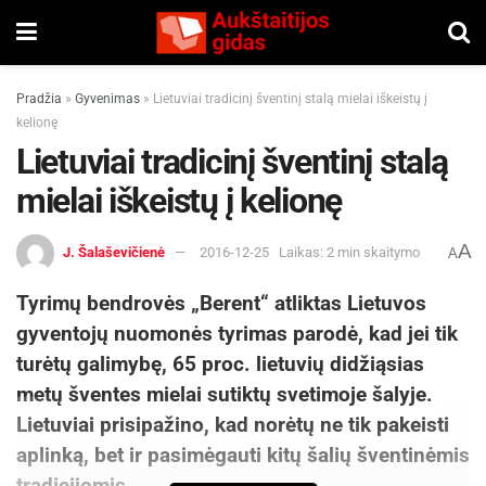
Pradžia
»
Gyvenimas
»
Lietuviai tradicinį šventinį stalą mielai iškeistų į
kelionę
Lietuviai tradicinį šventinį stalą
mielai iškeistų į kelionę
A
J. Šalaševičienė
2016-12-25
Laikas: 2 min skaitymo
A
Tyrimų bendrovės „Berent“ atliktas Lietuvos
gyventojų nuomonės tyrimas parodė, kad jei tik
turėtų galimybę, 65 proc. lietuvių didžiąsias
metų šventes mielai sutiktų svetimoje šalyje.
Lietuviai prisipažino, kad norėtų ne tik pakeisti
aplinką, bet ir pasimėgauti kitų šalių šventinėmis
tradicijomis.