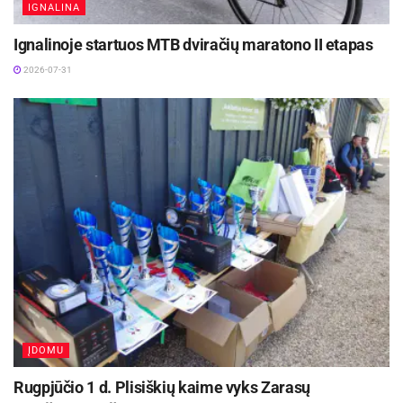
IGNALINA
Ignalinoje startuos MTB dviračių maratono II etapas
2026-07-31
ĮDOMU
Rugpjūčio 1 d. Plisiškių kaime vyks Zarasų