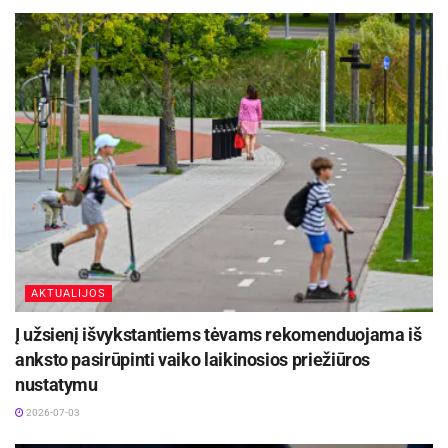
Biržų rajono savivaldybės informacija
AKTUALIJOS
Į užsienį išvykstantiems tėvams rekomenduojama iš
anksto pasirūpinti vaiko laikinosios priežiūros
nustatymu
2026-07-03