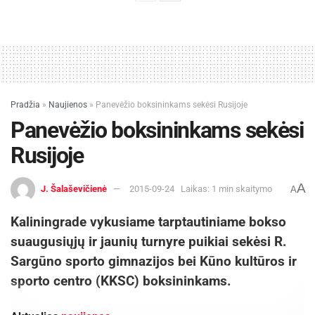
Pradžia
»
Naujienos
»
Panevėžio boksininkams sekėsi Rusijoje
Panevėžio boksininkams sekėsi
Rusijoje
A
J. Šalaševičienė
2015-09-24
Laikas: 1 min skaitymo
A
Kaliningrade vykusiame tarptautiniame bokso
suaugusiųjų ir jaunių turnyre puikiai sekėsi R.
Sargūno sporto gimnazijos bei Kūno kultūros ir
sporto centro (KKSC) boksininkams.