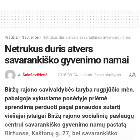
Pradžia
»
Naujienos
»
Netrukus duris atvers savarankiško gyvenimo namai
Netrukus duris atvers
savarankiško gyvenimo namai
A
J. Šalaševičienė
2015-09-24
Laikas: 2 min skaitymo
A
Biržų rajono savivaldybės taryba rugpjūčio mėn.
pabaigoje vykusiame posėdyje priėmė
sprendimą perduoti pagal panaudos sutartį
viešajai įstaigai Biržų rajono socialinių paslaugų
centrui savarankiško gyvenimo namų pastatą
Biržuose, Kaštonų g. 27, bei savarankiško