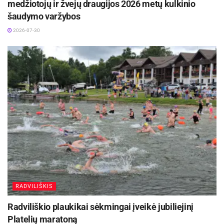
medžiotojų ir žvejų draugijos 2026 metų kulkinio
šaudymo varžybos
2026-07-30
RADVILIŠKIS
Radviliškio plaukikai sėkmingai įveikė jubiliejinį
Platelių maratoną