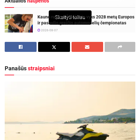
Aktualios
naujienos
Skaityti toliau
Kauno rajone, Čekiškėje vyks 2028 metų Europos
ir pasaulio greičio automodelių čempionatas
2026-08-07
Savaitgalį geriausi Lietuvos slalomo meistrai
rinksis Zarasuose
2026-08-04
Panašūs
straipsniai
Panevėžiečiai iškovojo tris pirmąsias vietas.
Komandos lyderis Marius Vyšniauskas finale
nugalėjo Rusijos rinktinės kandidatą F. Tairovą,
Rokas Avižonis – D. Šalkauską, Eividas Avižonis
– Šiaurės vakarų Rusijos pirmenybių nugalėtoją
K. Fiodorovą.
Tai buvo paskutinės kontrolinės varžybos