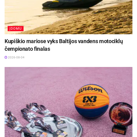
ruošiantis jaunių žaidynių rungtynėms, kurios
netrukus vyks Panevėžyje.
ĮDOMU
Kupiškio mariose vyks Baltijos vandens motociklų
čempionato finalas
2026-08-04