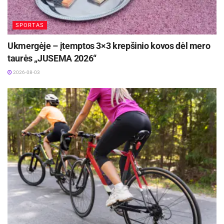
SPORTAS
Ukmergėje – įtemptos 3×3 krepšinio kovos dėl mero
taurės „JUSEMA 2026“
2026-08-03