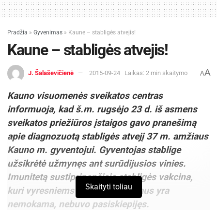
Pradžia
»
Gyvenimas
»
Kaune – stabligės atvejis!
Kaune – stabligės atvejis!
A
J. Šalaševičienė
2015-09-24
Laikas: 2 min skaitymo
A
Kauno visuomenės sveikatos centras
informuoja, kad š.m. rugsėjo 23 d. iš asmens
sveikatos priežiūros įstaigos gavo pranešimą
apie diagnozuotą stabligės atvejį 37 m. amžiaus
Kauno m. gyventojui. Gyventojas stablige
užsikrėtė užmynęs ant surūdijusios vinies.
Imunitetą sustiprinančiąją stabligės vakcina,
Skaityti toliau
kuri vyresniems nei 26 m. amžiaus yra
nemokama, nebuvo pasiskiepijęs.