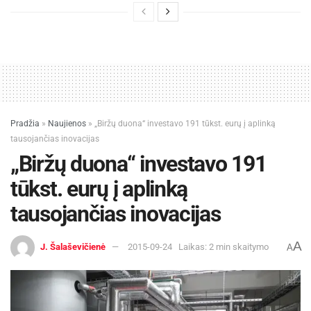
Pradžia
»
Naujienos
»
„Biržų duona“ investavo 191 tūkst. eurų į aplinką
tausojančias inovacijas
„Biržų duona“ investavo 191
tūkst. eurų į aplinką
tausojančias inovacijas
A
J. Šalaševičienė
2015-09-24
Laikas: 2 min skaitymo
A