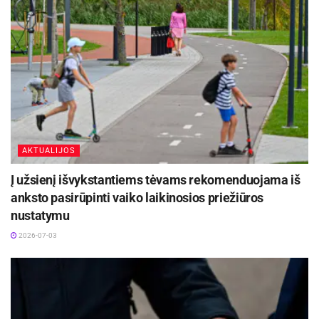
-
+
1
4
AKTUALIJOS
Į užsienį išvykstantiems tėvams rekomenduojama iš
anksto pasirūpinti vaiko laikinosios priežiūros
nustatymu
2026-07-03