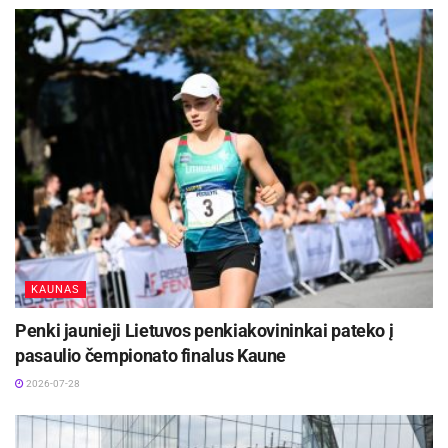
rugsėjo 26–27 dienomis, Prancūzijoje
-
+
KAUNAS
1
1
Penki jaunieji Lietuvos penkiakovininkai pateko į
pasaulio čempionato finalus Kaune
2026-07-28
Lietuvos sportininkų pasirodymą bei rezultatus