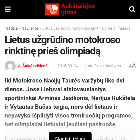
Pradžia
»
Naujienos
»
Lietus užgrūdino motokroso rinktinę prieš olimpiadą
Lietus užgrūdino motokroso
rinktinę prieš olimpiadą
A
J. Šalaševičienė
2015-09-24
Laikas: 2 min skaitymo
A
Iki Motokroso Nacijų Taurės varžybų liko dvi
dienos. Jose Lietuvai atstovausiantys
sportininkai Arminas Jasikonis, Nerijus Rukštela
ir Vytautas Bučas teigia, nors dėl lietaus ir
nepavyko išpildyti visos treniruočių programos,
bet olimpiadai lietuviai jaučiasi pasiruošę.
Prancūzijos miestelį Erni šiandien užplūs 105
Skaityti toliau