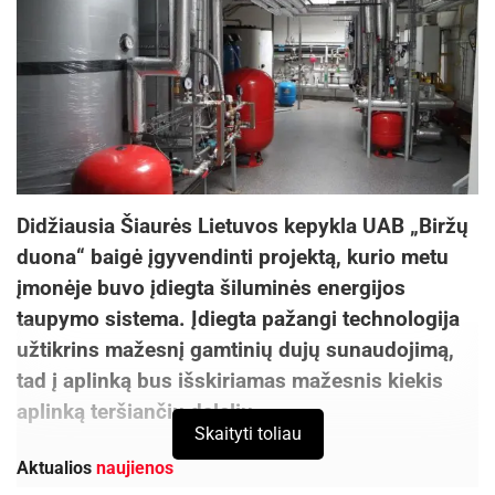
Didžiausia Šiaurės Lietuvos kepykla UAB „Biržų
duona“ baigė įgyvendinti projektą, kurio metu
įmonėje buvo įdiegta šiluminės energijos
taupymo sistema. Įdiegta pažangi technologija
užtikrins mažesnį gamtinių dujų sunaudojimą,
tad į aplinką bus išskiriamas mažesnis kiekis
aplinką teršiančių dalelių.
Skaityti toliau
Aktualios
naujienos