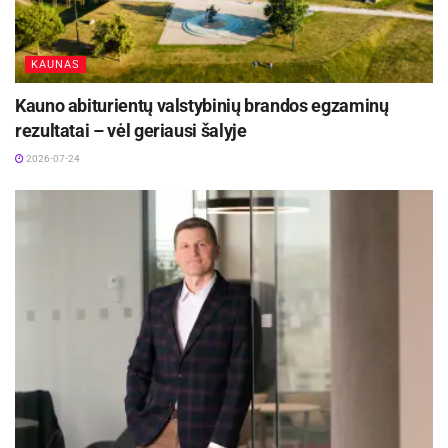
projektų valdymo agentūra.
Savarankiško gyvenimo namų pastato Biržuose, Kaštonų g. 27,
KAUNAS
statybos darbai pradėti 2013 m. rugpjūčio mėn. Statybos darbus
Kauno abiturientų valstybinių brandos egzaminų
2013–2015 m. vykdė UAB „Biržų ranga“. Įgyvendinant projektą,
rezultatai – vėl geriausi šalyje
pastatytas 2 aukštų, 735,69 kv. m naudingo ploto pastatas. Pastate
2026-07-24
15 butų (14 – vieno kambario ir 1 – dviejų kambarių), patalpa
socialiniam darbuotojui ir poilsio kambarys savarankiško
gyvenimo namų gyventojams.
Savarankiško gyvenimo namų gyventojai gyvens butuose su
atskiromis virtuvėmis, sanitarinėmis patalpomis, sandėliukais.
Butai apstatyti būtiniausiais baldais: lovomis, spintomis, stalais,
kėdėmis. Virtuvėse yra virtuviniai baldai, būtiniausia buitinė
įranga: šaldytuvai, viryklės. Gyventojai galės naudotis 2 skalbimo
mašinomis, poilsio kambaryje žiūrėti televizorių.