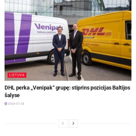
bus galima sekti jų facebook puslapio paskyroje:
www.facebook.com/lithuanianmxteam
.
LIETUVA
DHL perka „Venipak“ grupę: stiprins pozicijas Baltijos
šalyse
2026-07-28