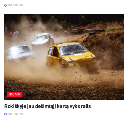
2026-07-29
ĮDOMU
Rokiškyje jau dešimtąjį kartą vyks ralis
2026-07-29