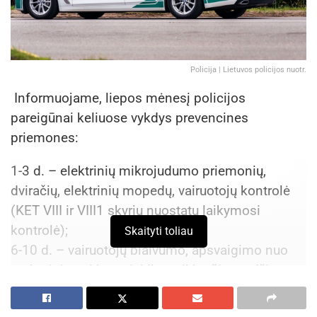
Policija | Lietuvos policijos nuotr.
Informuojame, liepos mėnesį policijos
pareigūnai keliuose vykdys prevencines
priemones:
1-3 d. – elektrinių mikrojudumo priemonių,
dviračių, elektrinių mopedų, vairuotojų kontrolė
(KET VIII ir VIII1 skyrių nuostatų laikymosi
kontrolė);
Skaityti toliau
6-10 d. – vairuotojų blaivumo, apsvaigimo nuo
narkotinių ar kitų psichiką veikiančių medžiagų
kontrolė;
13-15 d. – vairuotojų veiklos, nesusijusios su