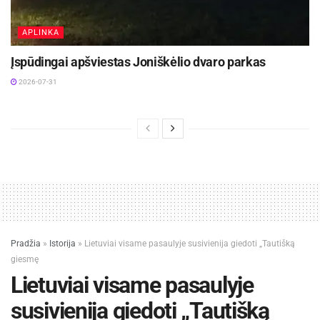
APLINKA
Įspūdingai apšviestas Joniškėlio dvaro parkas
2026-07-31
Pradžia
»
Istorija
»
Lietuviai visame pasaulyje susivienija giedoti „Tautišką
giesmę
Lietuviai visame pasaulyje
susivienija giedoti „Tautišką