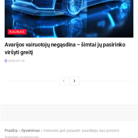
KAUNAS
Avarijos vairuotojų negąsdina – šimtai jų pasirinko
viršyti greitį
2026-07-16
Pradžia
»
Gyvenimas
»
Vestuvės gali palaukti: paaiškėjo, kas poroms
šiandien svarbiausia