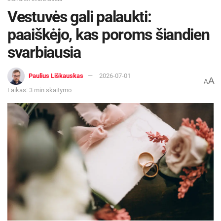
Vestuvės gali palaukti:
paaiškėjo, kas poroms šiandien
svarbiausia
Paulius Liškauskas
2026-07-01
A
A
Laikas: 3 min skaitymo