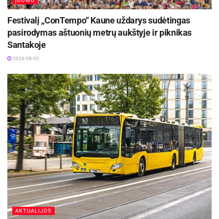
ĮDOMU
Festivalį „ConTempo“ Kaune uždarys sudėtingas
pasirodymas aštuonių metrų aukštyje ir piknikas
Santakoje
2026-08-05
AKTUALIJOS