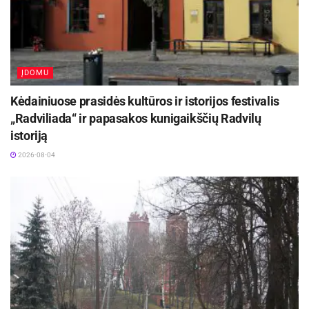
ĮDOMU
Kėdainiuose prasidės kultūros ir istorijos festivalis
„Radviliada“ ir papasakos kunigaikščių Radvilų
istoriją
2026-08-04