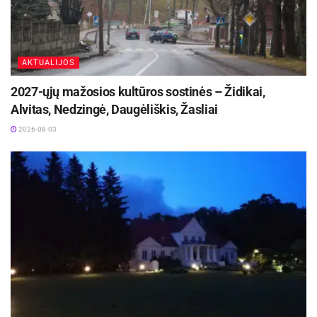
AKTUALIJOS
2027-ųjų mažosios kultūros sostinės – Židikai,
Alvitas, Nedzingė, Daugėliškis, Žasliai
2026-08-03