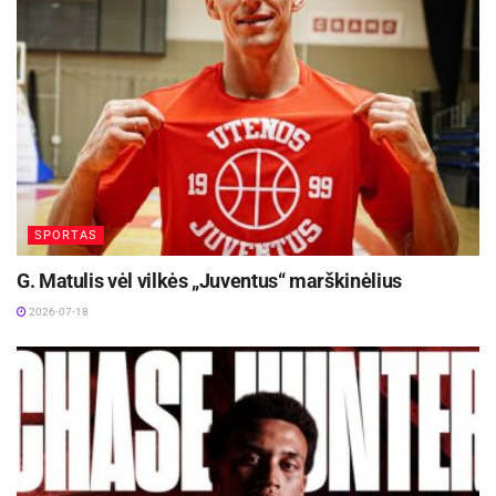
SPORTAS
G. Matulis vėl vilkės „Juventus“ marškinėlius
2026-07-18