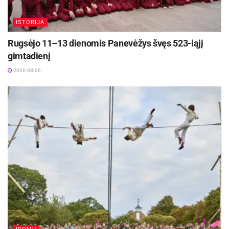
ISTORIJA
Rugsėjo 11–13 dienomis Panevėžys švęs 523-iąjį
gimtadienį
2026-08-06