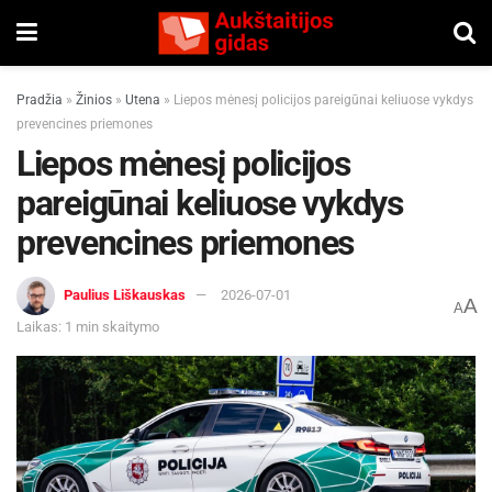
Pradžia
»
Žinios
»
Utena
»
Liepos mėnesį policijos pareigūnai keliuose vykdys
prevencines priemones
Liepos mėnesį policijos
pareigūnai keliuose vykdys
prevencines priemones
Paulius Liškauskas
2026-07-01
A
A
Laikas: 1 min skaitymo