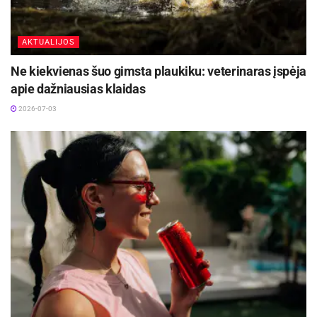
AKTUALIJOS
Ne kiekvienas šuo gimsta plaukiku: veterinaras įspėja
apie dažniausias klaidas
2026-07-03