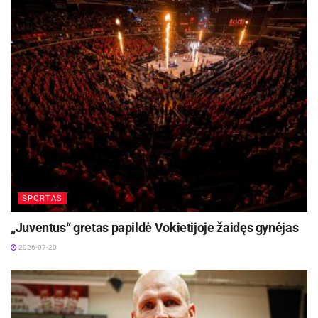
Šaltinis:
Utenos apskrities VPK
SPORTAS
„Juventus“ gretas papildė Vokietijoje žaidęs gynėjas
2026-07-20