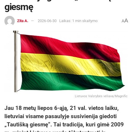
giesmę
A
Zita A.
2026-06-30
Laikas: 1 min skaitymo
A
Lietuvos Valstybės vėliava/Magnific
Jau 18 metų liepos 6-ąją, 21 val. vietos laiku,
lietuviai visame pasaulyje susivienija giedoti
„Tautišką giesmę“. Tai tradicija, kuri gimė 2009