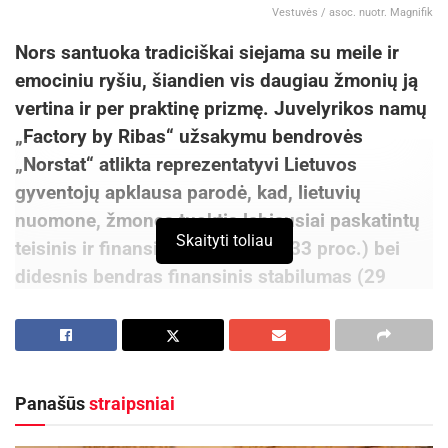
Vestuvės / asoc. nuotr. Magnifik
Nors santuoka tradiciškai siejama su meile ir
emociniu ryšiu, šiandien vis daugiau žmonių ją
vertina ir per praktinę prizmę. Juvelyrikos namų
„Factory by Ribas“ užsakymu bendrovės
„Norstat“ atlikta reprezentatyvi Lietuvos
gyventojų apklausa parodė, kad, lietuvių
nuomone, žmones tuoktis labiausiai paskatintų
Skaityti toliau
teisinis ir finansinis saugumas (33 proc.) bei
didesnis bendras finansinis stabilumas (29
proc.). Tuo metu mažesnės vestuvių išlaidos ar
vaikų planavimas tarp svarbiausių priežasčių
minimi gerokai rečiau.
Panašūs
straipsniai
Psichologės Vitalijos Navickės teigimu, augant
finansiniam raštingumui žmonės vis geriau