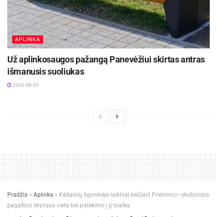
APLINKA
Už aplinkosaugos pažangą Panevėžiui skirtas antras
išmanusis suoliukas
2026-08-05
Pradžia
»
Aplinka
»
Kėdainių ligoninėje laikinai keičiasi Priėmimo–skubiosios
pagalbos skyriaus vieta bei patekimo į jį tvarka