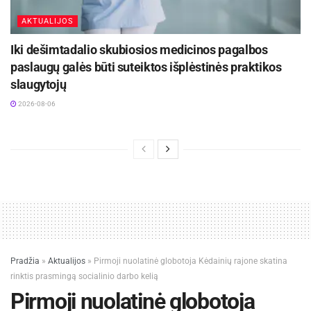
AKTUALIJOS
Iki dešimtadalio skubiosios medicinos pagalbos
paslaugų galės būti suteiktos išplėstinės praktikos
slaugytojų
2026-08-06
Pradžia
»
Aktualijos
»
Pirmoji nuolatinė globotoja Kėdainių rajone skatina
rinktis prasmingą socialinio darbo kelią
Pirmoji nuolatinė globotoja