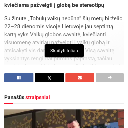
kviečiama pažvelgti į globą be stereotipų
Su žinute „Tobulų vaikų nebūna“ šių metų birželio
22–28 dienomis visoje Lietuvoje jau septintą
kartą vyks Vaikų globos savaitė, kviečianti
visuomenę atviriau pažvelgti į vaikų globą ir
atsisakyti vis dar gajų stereotipų. Visą savaitę
Skaityti toliau
vyksiantys renginiai primins paprastą, tačiau
svarbią tiesą – kiekvienam vaikui reikia ne tobulų
namų ar tobulų žmonių, o supratimo, dėmesio,
saugumo ir ryšio.
Panašūs
straipsniai
Aktualios
naujienos
Europos sveikatos draudimo kortelę gali pakeisti
sertifikatas
2026-08-07