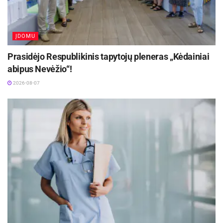
ĮDOMU
Prasidėjo Respublikinis tapytojų pleneras „Kėdainiai
abipus Nevėžio“!
2026-08-07