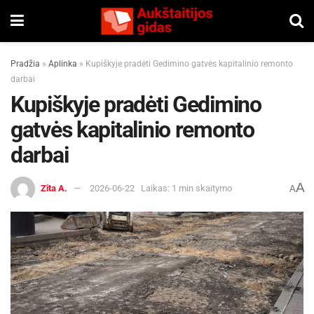
Pradžia
»
Aplinka
»
Kupiškyje pradėti Gedimino gatvės kapitalinio remonto
darbai
Kupiškyje pradėti Gedimino
gatvės kapitalinio remonto
darbai
A
Zita A.
2026-06-22
Laikas: 1 min skaitymo
A