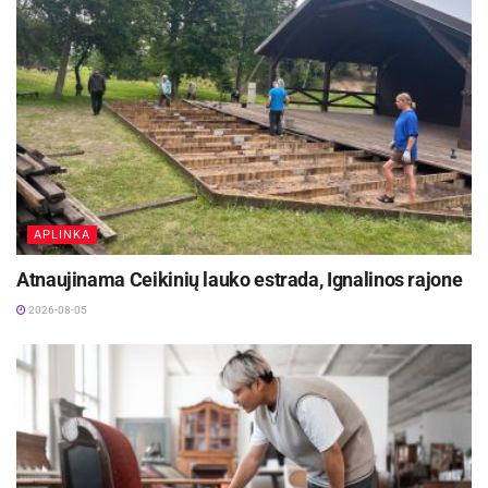
APLINKA
Atnaujinama Ceikinių lauko estrada, Ignalinos rajone
2026-08-05