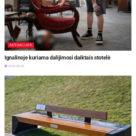
AKTUALIJOS
Ignalinoje kuriama dalijimosi daiktais stotelė
2026-08-05