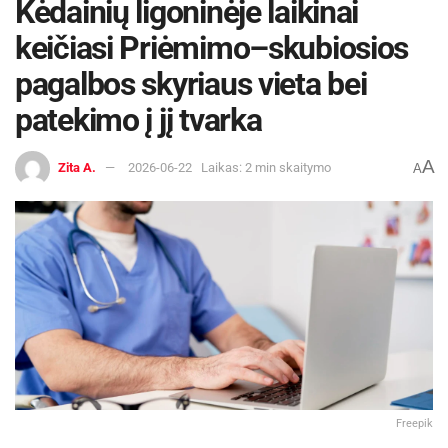
Kėdainių ligoninėje laikinai
keičiasi Priėmimo–skubiosios
pagalbos skyriaus vieta bei
patekimo į jį tvarka
A
Zita A.
2026-06-22
Laikas: 2 min skaitymo
A
Freepik