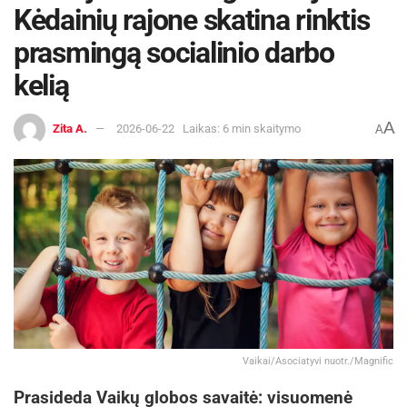
Kėdainių rajone skatina rinktis
prasmingą socialinio darbo
kelią
A
Zita A.
2026-06-22
Laikas: 6 min skaitymo
A
Vaikai/Asociatyvi nuotr./Magnific
Prasideda Vaikų globos savaitė: visuomenė