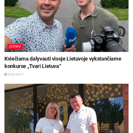
ĮDOMU
Šaltinis:
Kėdainių rajono savivaldybė
Kviečiama dalyvauti visoje Lietuvoje vykstančiame
konkurse „Tvari Lietuva“
2026-08-07