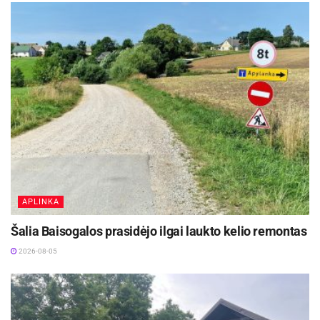
dėkojame už kantrybę ir supratingumą.
Gyventojų ir miesto svečių prašome būti
atidiems, vadovautis laikinaisiais kelio ženklais
bei eismo organizavimo sprendiniais ir, esant
galimybei, iš anksto planuoti savo maršrutus.
Dedamos visos pastangos, kad darbai būtų atlikti
kuo sklandžiau ir per trumpiausią įmanomą laiką.
Šaltinis:
Kupiškio rajono savivaldybė
APLINKA
Šalia Baisogalos prasidėjo ilgai laukto kelio remontas
2026-08-05