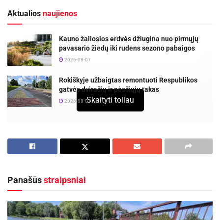
Aktualios
naujienos
Kauno žaliosios erdvės džiugina nuo pirmųjų
pavasario žiedų iki rudens sezono pabaigos
2026-08-07
Rokiškyje užbaigtas remontuoti Respublikos
gatvės dviračių ir pėsčiųjų takas
Skaityti toliau
2026-08-07
VšĮ Kėdainių ligoninėje vykdant modernizavimo darbus,
nuo 2026 m. liepos 1 d. laikinai keičiasi Priėmimo–
skubiosios pagalbos skyriaus vieta bei patekimo į jį
tvarka.
Panašūs
straipsniai
Gyventojų patogumui ligoninės teritorijoje įrengti
informaciniai ženklai ir aiškiai pažymėtas maršrutas iki
laikinojo skyriaus įėjimo.