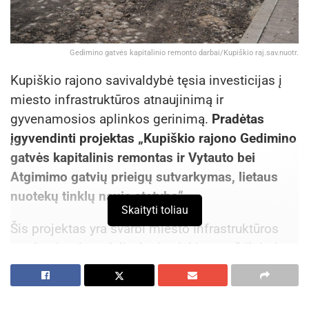
Gedimino gatvės kapitalinio remonto darbai/Kupiškio raj.sav.nuotr.
Kupiškio rajono savivaldybė tęsia investicijas į
miesto infrastruktūros atnaujinimą ir
gyvenamosios aplinkos gerinimą.
Pradėtas
įgyvendinti projektas „Kupiškio rajono Gedimino
gatvės kapitalinis remontas ir Vytauto bei
Atgimimo gatvių prieigų sutvarkymas, lietaus
nuotekų tinklų nauja statyba“.
Skaityti toliau
Šis projektas yra svarbi miesto infrastruktūros
modernizavimo dalis, kuria siekiama užtikrinti
saugesnį ir patogesnį susisiekimą, gerinti
inžinerinių tinklų būklę bei kurti patrauklesnę
miesto aplinką gyventojams ir svečiams.