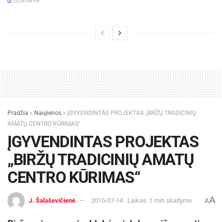
2026-08-04
skatinimo apdovanojimuose kategorijoje
„Verslumo dvasios skatinimas“. Nugalėtojas
buvo paskelbtas ir apdovanotas Neapolyje
(Italija).
Pradžia
»
Naujienos
»
ĮGYVENDINTAS PROJEKTAS „BIRŽŲ TRADICINIŲ
AMATŲ CENTRO KŪRIMAS“
ĮGYVENDINTAS PROJEKTAS
„BIRŽŲ TRADICINIŲ AMATŲ
CENTRO KŪRIMAS“
A
J. Šalaševičienė
2015-07-14
Laikas: 1 min skaitymo
A