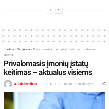
Pradžia
»
Naujienos
»
Privalomasis įmonių įstatų keitimas – aktualus
visiems
Privalomasis įmonių įstatų
keitimas – aktualus visiems
A
J. Šalaševičienė
2015-07-14
Laikas: 1 min skaitymo
A