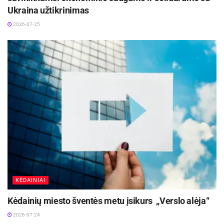
Ukraina užtikrinimas
2026-07-25
KĖDAINIAI
Kėdainių miesto šventės metu įsikurs „Verslo alėja“
2026-07-24