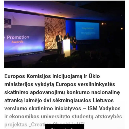
Europos Komisijos inicijuojamą ir Ūkio
ministerijos vykdytą Europos verslininkystės
skatinimo apdovanojimų konkurso nacionalinę
atranką laimėjo dvi sėkmingiausios Lietuvos
verslumo skatinimo iniciatyvos – ISM Vadybos
ir ekonomikos universiteto studentų atstovybės
projektas „Creative Shock“ ir VšĮ