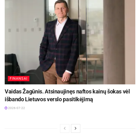
FINANSAI
Vaidas Žagūnis. Atsinaujinęs naftos kainų šokas vėl
išbando Lietuvos verslo pasitikėjimą
2026-07-22