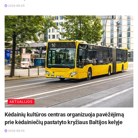
2026-08-05
AKTUALIJOS
Kėdainių kultūros centras organizuoja pavėžėjimą
prie kėdainiečių pastatyto kryžiaus Baltijos kelyje
2026-08-05