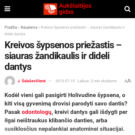
Pradžia
»
Naujienos
»
Kreivos šypsenos priežastis – siauras žandikaulis ir
dideli dantys
Kreivos šypsenos priežastis –
siauras žandikaulis ir dideli
dantys
A
J. Šalaševičienė
2015-07-15
Laikas: 2 min skaitymo
A
Kodėl vieni gali pasigirti Holivudine šypsena, o
kiti visą gyvenimą drovisi parodyti savo dantis?
Pasak
odontologų
, kreivi dantys gali išdygti per
ilgai neištraukus klibančio danties, arba
susiklosčius nepalankiai anatominei situacijai.