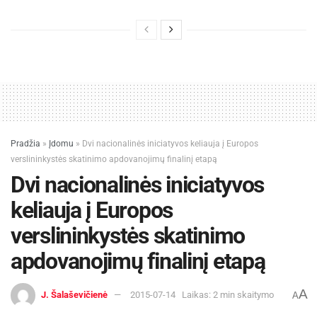
Pradžia
»
Įdomu
»
Dvi nacionalinės iniciatyvos keliauja į Europos
verslininkystės skatinimo apdovanojimų finalinį etapą
Dvi nacionalinės iniciatyvos
keliauja į Europos
verslininkystės skatinimo
apdovanojimų finalinį etapą
A
J. Šalaševičienė
2015-07-14
Laikas: 2 min skaitymo
A