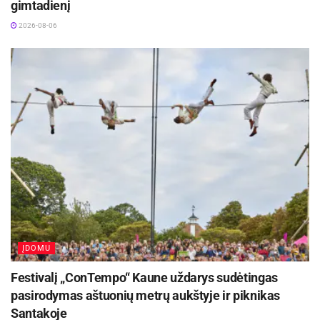
gimtadienį
Radvilos g.
2026-08-06
Daugiau informacijos: www.birzukm.lt
ĮDOMU
Festivalį „ConTempo“ Kaune uždarys sudėtingas
pasirodymas aštuonių metrų aukštyje ir piknikas
Santakoje