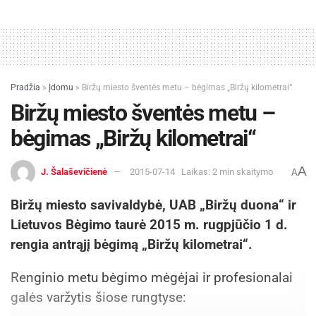
Pradžia
»
Įdomu
»
Biržų miesto šventės metu – bėgimas „Biržų kilometrai“
Biržų miesto šventės metu –
bėgimas „Biržų kilometrai“
A
J. Šalaševičienė
2015-07-14
Laikas: 2 min skaitymo
A
Biržų miesto savivaldybė, UAB „Biržų duona“ ir
Lietuvos Bėgimo taurė 2015 m. rugpjūčio 1 d.
rengia antrąjį bėgimą „Biržų kilometrai“.
Renginio metu bėgimo mėgėjai ir profesionalai
galės varžytis šiose rungtyse: