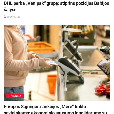
DHL perka „Venipak“ grupę: stiprins pozicijas Baltijos
šalyse
2026-07-28
FINANSAI
Europos Sąjungos sankcijos „Mere“ tinklo
savininkams: ekonominio saugumo ir solidarumo su