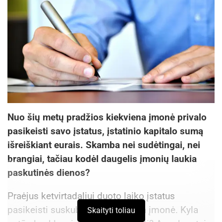
Nuo šių metų pradžios kiekviena įmonė privalo
pasikeisti savo įstatus, įstatinio kapitalo sumą
išreiškiant eurais. Skamba nei sudėtingai, nei
brangiai, tačiau kodėl daugelis įmonių laukia
paskutinės dienos?
Praėjus ketvirtadaliui duoto laiko įstatus
pasikeisti suskubo vos viena kita įmonė. Kyla
Skaityti toliau