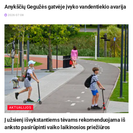
Anykščių Gegužės gatvėje įvyko vandentiekio avarija
2026-07-08
AKTUALIJOS
Į užsienį išvykstantiems tėvams rekomenduojama iš
anksto pasirūpinti vaiko laikinosios priežiūros