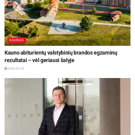
tolimiausių Sovietų Sąjungos kampelių.
„Meistras ir Tatjana“ yra maištingo kūrėjo,
aistringos meilės ir tragedija pasibaigusio
gyvenimo istorija.
KAUNAS
Aktualios
naujienos
Kauno abiturientų valstybinių brandos egzaminų
rezultatai – vėl geriausi šalyje
DHL perka „Venipak“ grupę: stiprins pozicijas
Baltijos šalyse
2026-07-24
2026-07-28
Europos Sąjungos sankcijos „Mere“ tinklo
savininkams: ekonominio saugumo ir solidarumo
su Ukraina užtikrinimas
2026-07-25
„Aš sumaišiau viską į vieną krūvą – tūkstančius
atvaizdų – ir išvydau, kad tvarka vis tiek išlieka.