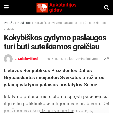
Pradžia
»
Naujienos
»
Kokybiškos gydymo paslaugos turi būti suteikiamos
greičiau
Kokybiškos gydymo paslaugos
turi būti suteikiamos greičiau
A
J. Šalaševičienė
2015-10-15
Laikas: 2 min skaitymo
A
Lietuvos Respublikos Prezidentės Dalios
Grybauskaitės inicijuotos Sveikatos priežiūros
įstaigų įstatymo pataisos pristatytos Seime.
Įstatymo pataisomis siūloma spręsti įsisenėjusią
ilgų eilių poliklinikose ir ligoninėse problemą. Dėl
jos žmonės skundžiasi visoje Lietuvoje, ją