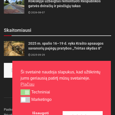
Rokiškyje užbaigtas remontuoti Respublikos
gatvės dviračių ir pėsčiųjų takas
2026-08-07
Skaitomiausi
2025 m. spalio 16–19 d. vyks Krašto apsaugos
savanorių pajėgų pratybos „Tvirtas skydas 8“
2025-09-29
Panevėžietės tarptautinėje programoje siekia
aukso
Ši svetainė naudoja slapukus, kad užtikrintų
2015-10-30
jums geriausią patirtį mūsų svetainėje.
Plačiau
Techniniai
Techniniai
Marketingo
Marketingo
Paskelbkite naujieną
Rašyti redakcijai
Reklama
Išsaugoti
Privatumo politika
Kontaktai