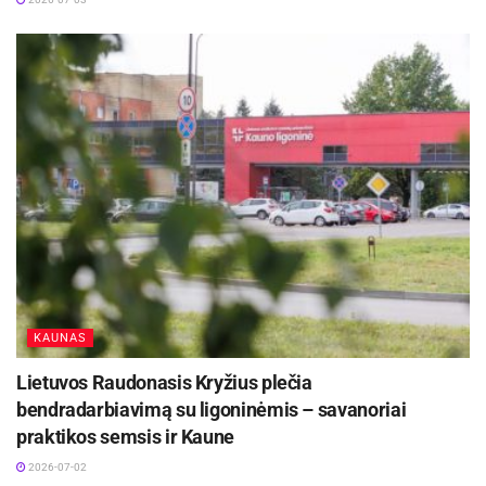
kardiologus, gastroenterologus, kraujagyslių
chirurgus.
KAUNAS
Lietuvos Raudonasis Kryžius plečia
bendradarbiavimą su ligoninėmis – savanoriai
praktikos semsis ir Kaune
2026-07-02