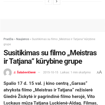
Pradžia
»
Naujienos
»
Susitikimas su filmo „Meistras ir Tatjana“ kūrybine
grupe
Susitikimas su filmo „Meistras
ir Tatjana“ kūrybine grupe
A
J. Šalaševičienė
2015-10-15
Laikas: 1 min skaitymo
A
Spalio 17 d. 15 val. į kino centrą „Garsas“
atvyksta filmo „Meistras ir Tatjana“ režisierė
Giedrė Žickytė ir pagrindinė filmo herojė, Vito
Luckaus mūza Tatjana Luckienė-Aldag. Filmas,