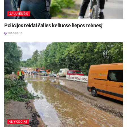
NAUJIENOS
Policijos reidai šalies keliuose liepos mėnesį
2026-07-13
ANYKŠČIAI