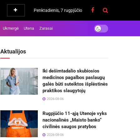
Penktadienis, 7 rugpjūčio
Ukmergė
Utena
Zarasai
Aktualijos
Iki dešimtadalio skubiosios
medicinos pagalbos paslaugų
galės būti suteiktos išplėstinės
praktikos slaugytojų
2026-08-06
Rugpjūčio 11-ąją Utenoje vyks
nacionalinės „Maisto banko“
civilinės saugos pratybos
2026-08-06