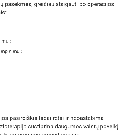
ų pasekmes, greičiau atsigauti po operacijos.
is:
imui;
rumpinimui;
jos pasireiškia labai retai ir nepastebima
izioterapija sustiprina daugumos vaistų poveikį,
. Fizioterapinės procedūros yra