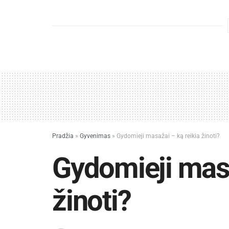
Pradžia
»
Gyvenimas
»
Gydomieji masažai – ką reikia žinoti?
Gydomieji masa
žinoti?