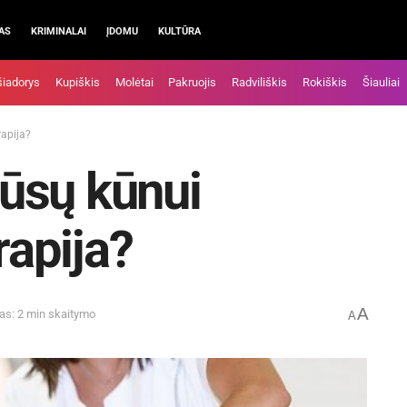
AS
KRIMINALAI
ĮDOMU
KULTŪRA
šiadorys
Kupiškis
Molėtai
Pakruojis
Radviliškis
Rokiškis
Šiauliai
rapija?
ūsų kūnui
rapija?
A
as: 2 min skaitymo
A