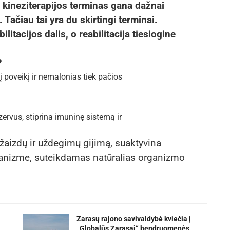
 kineziterapijos terminas gana dažnai
 Tačiau tai yra du skirtingi terminai.
litacijos dalis, o reabilitacija tiesiogine
?
į poveikį ir nemalonias tiek pačios
ervus, stiprina imuninę sistemą ir
žaizdų ir uždegimų gijimą, suaktyvina
anizme, suteikdamas natūralias organizmo
Zarasų rajono savivaldybė kviečia į
„Globalūs Zarasai“ bendruomenės