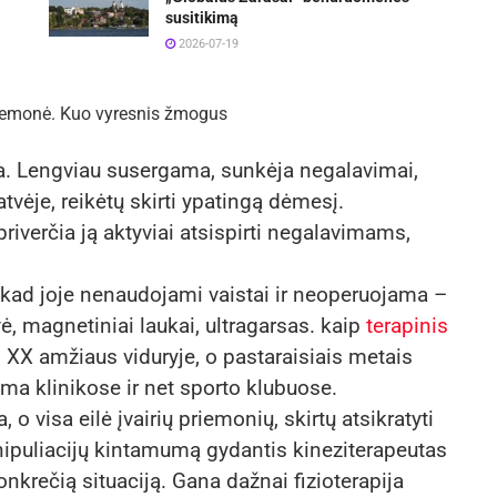
susitikimą
2026-07-19
priemonė. Kuo vyresnis žmogus
. Lengviau susergama, sunkėja negalavimai,
natvėje, reikėtų skirti ypatingą dėmesį.
riverčia ją aktyviai atsispirti negalavimams,
i, kad joje nenaudojami vaistai ir neoperuojama –
, magnetiniai laukai, ultragarsas. kaip
terapinis
ti XX amžiaus viduryje, o pastaraisiais metais
a klinikose ir net sporto klubuose.
 o visa eilė įvairių priemonių, skirtų atsikratyti
nipuliacijų kintamumą gydantis kineziterapeutas
onkrečią situaciją. Gana dažnai fizioterapija