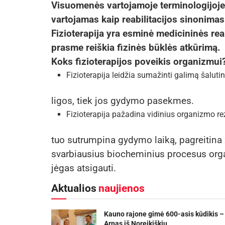
Visuomenės vartojamoje terminologijoje
vartojamas kaip reabilitacijos sinonimas.
Fizioterapija yra esminė medicininės reabi
prasme reiškia fizinės būklės atkūrimą.
Koks fizioterapijos poveikis organizmui
Fizioterapija leidžia sumažinti galimą šalutin
ligos, tiek jos gydymo pasekmes.
Fizioterapija pažadina vidinius organizmo rez
tuo sutrumpina gydymo laiką, pagreitina 
svarbiausius biocheminius procesus org
jėgas atsigauti.
Aktualios
naujienos
Kauno rajone gimė 600-asis kūdikis –
Arnas iš Noreikiškių