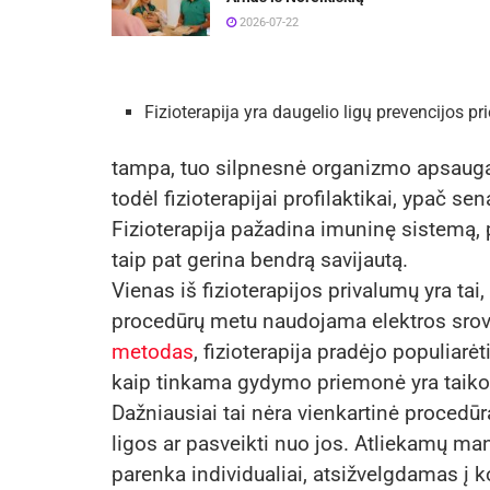
2026-07-22
Fizioterapija yra daugelio ligų prevencijos 
tampa, tuo silpnesnė organizmo apsauga
todėl fizioterapijai profilaktikai, ypač se
Fizioterapija pažadina imuninę sistemą, p
taip pat gerina bendrą savijautą.
Vienas iš fizioterapijos privalumų yra ta
procedūrų metu naudojama elektros srovė
metodas
, fizioterapija pradėjo populiarė
kaip tinkama gydymo priemonė yra taikom
Dažniausiai tai nėra vienkartinė procedūra,
ligos ar pasveikti nuo jos. Atliekamų ma
parenka individualiai, atsižvelgdamas į k