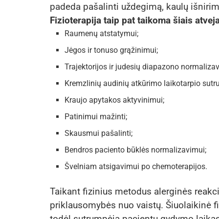
padeda pašalinti uždegimą, kaulų išnirim
Fizioterapija
taip pat
taikoma šiais atveja
Raumenų atstatymui;
Jėgos ir tonuso grąžinimui;
Trajektorijos ir judesių diapazono normalizav
Kremzlinių audinių atkūrimo laikotarpio sut
Kraujo apytakos aktyvinimui;
Patinimui mažinti;
Skausmui pašalinti;
Bendros paciento būklės normalizavimui;
Švelniam atsigavimui po chemoterapijos.
Taikant fizinius metodus alerginės reakci
priklausomybės nuo vaistų. Šiuolaikinė f
todėl sutrumpėja pacientų gydymo laikas