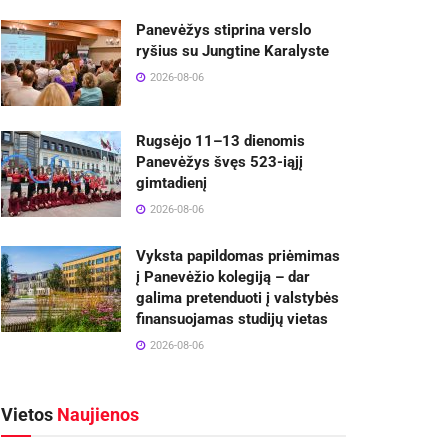
Panevėžys stiprina verslo
ryšius su Jungtine Karalyste
2026-08-06
Rugsėjo 11–13 dienomis
Panevėžys švęs 523-iąjį
gimtadienį
2026-08-06
Vyksta papildomas priėmimas
į Panevėžio kolegiją – dar
galima pretenduoti į valstybės
finansuojamas studijų vietas
2026-08-06
Vietos
Naujienos