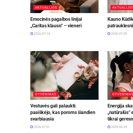
AKTUALIJOS
AKTUALIJO
Emocinės pagalbos linijai
Kauno Kūdiki
„Caritas klauso“ – vieneri
patrauklesn
2026-07-14
2026-07-09
GYVENIMAS
GYVENIMA
Vestuvės gali palaukti:
Energija ska
paaiškėjo, kas poroms šiandien
„natūralūs“ 
svarbiausia
tikrai geresn
2026-07-01
2026-06-24