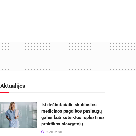
Aktualijos
Iki dešimtadalio skubiosios
medicinos pagalbos paslaugų
galės būti suteiktos išplėstinės
praktikos slaugytojų
2026-08-06