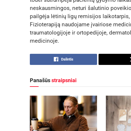
neskausmingos, neturi šalutinio poveikio
pailgėja lėtinių ligų remisijos laikotarpi
Fizioterapiją naudojame įvairiose medicin
traumatologijoje ir ortopedijoje, dermatol
medicinoje.
Dalintis
Panašūs
straipsniai