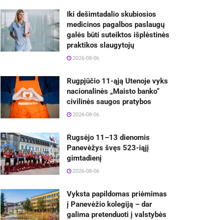
Iki dešimtadalio skubiosios
medicinos pagalbos paslaugų
galės būti suteiktos išplėstinės
praktikos slaugytojų
2026-08-06
Rugpjūčio 11-ąją Utenoje vyks
nacionalinės „Maisto banko“
civilinės saugos pratybos
2026-08-06
Rugsėjo 11–13 dienomis
Panevėžys švęs 523-iąjį
gimtadienį
2026-08-06
Vyksta papildomas priėmimas
į Panevėžio kolegiją – dar
galima pretenduoti į valstybės