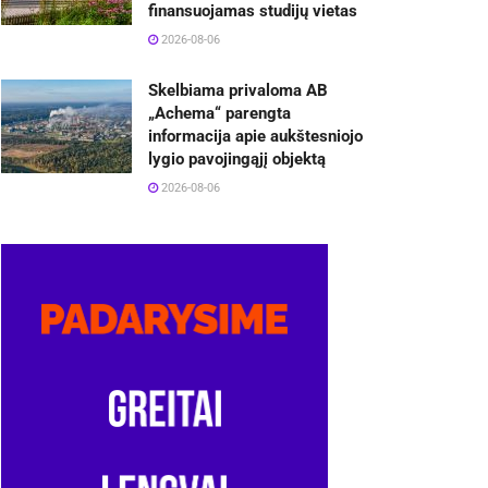
finansuojamas studijų vietas
2026-08-06
Skelbiama privaloma AB
„Achema“ parengta
informacija apie aukštesniojo
lygio pavojingąjį objektą
2026-08-06