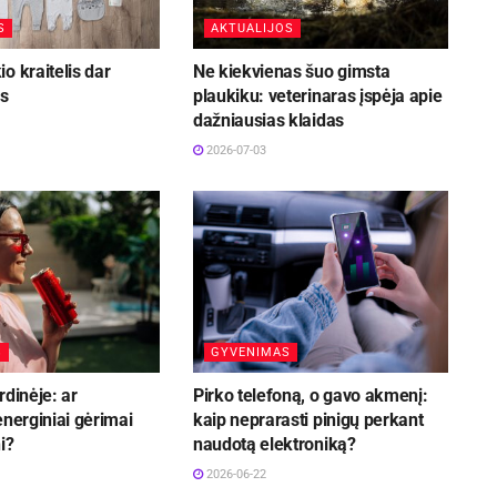
S
AKTUALIJOS
o kraitelis dar
Ne kiekvienas šuo gimsta
is
plaukiku: veterinaras įspėja apie
dažniausias klaidas
2026-07-03
S
GYVENIMAS
rdinėje: ar
Pirko telefoną, o gavo akmenį:
energiniai gėrimai
kaip neprarasti pinigų perkant
i?
naudotą elektroniką?
2026-06-22