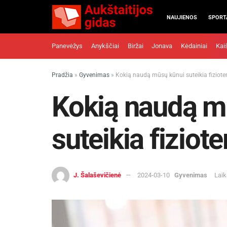
NAUJIENOS
SPORT
Panevėžys
Anykščiai
Biržai
Jonava
Kėdainiai
Kai
Pradžia
»
Gyvenimas
»
Kokią naudą mūsų kūnui suteikia fiziote
Kokią naudą m
suteikia fiziote
J. Šalaševičienė
2024-03-10
Gyvenimas
Laik