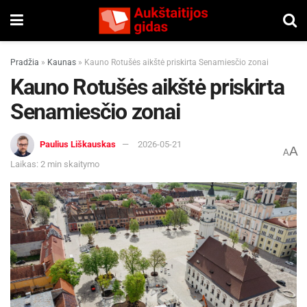
Pradžia
»
Kaunas
»
Kauno Rotušės aikštė priskirta Senamiesčio zonai
Kauno Rotušės aikštė priskirta
Senamiesčio zonai
Paulius Liškauskas
2026-05-21
A
A
Laikas: 2 min skaitymo