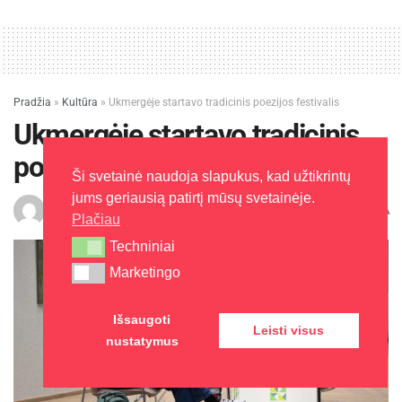
Pradžia
»
Kultūra
»
Ukmergėje startavo tradicinis poezijos festivalis
Ukmergėje startavo tradicinis
poezijos festivalis
Ši svetainė naudoja slapukus, kad užtikrintų
jums geriausią patirtį mūsų svetainėje.
A
Zita A.
2026-05-20
Laikas: 1 min skaitymo
A
Plačiau
Techniniai
Techniniai
Marketingo
Marketingo
Išsaugoti
Leisti visus
nustatymus