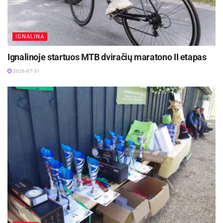
IGNALINA
Ignalinoje startuos MTB dviračių maratono II etapas
2026-07-31