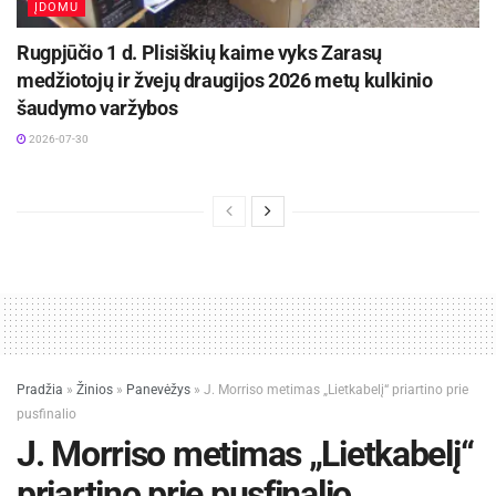
ĮDOMU
Rugpjūčio 1 d. Plisiškių kaime vyks Zarasų
medžiotojų ir žvejų draugijos 2026 metų kulkinio
šaudymo varžybos
2026-07-30
Pradžia
»
Žinios
»
Panevėžys
»
J. Morriso metimas „Lietkabelį“ priartino prie
pusfinalio
J. Morriso metimas „Lietkabelį“
priartino prie pusfinalio