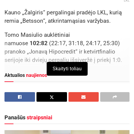
LKL
Kauno „Žalgiris“ pergalingai pradėjo LKL, kurią
remia „Betsson“, atkrintamąsias varžybas.
Tomo Masiulio auklėtiniai
namuose
102:82
(22:17, 31:18, 24:17, 25:30)
pranoko „Jonavą Hipocredit“ ir ketvirtfinalio
serijoje iki dviejų pergalių išsiveržė į priekį 1:0.
Skaityti toliau
Aktualios
naujienos
Savaitgalį geriausi Lietuvos slalomo meistrai
rinksis Zarasuose
2026-08-04
Jonavos rajono savivaldybės administraciją
Panašūs
straipsniai
papildė 8 nauji elektromobiliai
2026-08-04