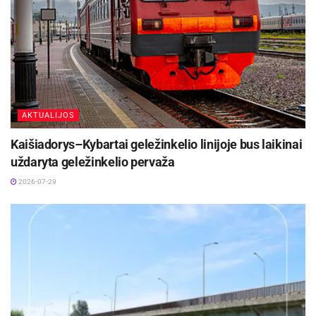
AKTUALIJOS
Kaišiadorys–Kybartai geležinkelio linijoje bus laikinai
uždaryta geležinkelio pervaža
2026-07-29