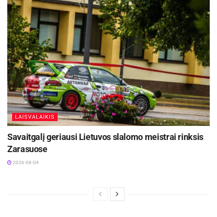
Sąjungos lėšomis.
Šaltinis:
Zarasų rajono savivaldybė
LAISVALAIKIS
Savaitgalį geriausi Lietuvos slalomo meistrai rinksis
Zarasuose
2026-08-04