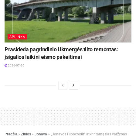
APLINKA
Prasideda pagrindinio Ukmergės tilto remontas:
įsigalios laikini eismo pakeitimai
2026-07-26
Pradžia
»
Žinios
»
Jonava
»
„Jonavos Hipocredit“ atkrintamąsias varžybas