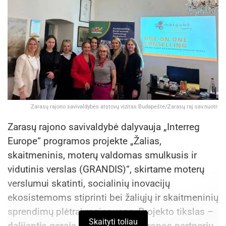
Zarasų rajono savivaldybės atstovų vizitas Budapešte/Zarasų raj.sav.nuotr.
Zarasų rajono savivaldybė dalyvauja „Interreg
Europe“ programos projekte „Žalias,
skaitmeninis, moterų valdomas smulkusis ir
vidutinis verslas (GRANDIS)“, skirtame moterų
verslumui skatinti, socialinių inovacijų
ekosistemoms stiprinti bei žaliųjų ir skaitmeninių
sprendimų plėtrai regionuose. Projekto tikslas –
Skaityti toliau
dalijantis gerąja praktika tarp Europos partnerių