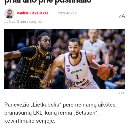
Paulius Liškauskas
2026-05-21
A
A
Laikas: 2 min skaitymo
LKL
Panevėžio „Lietkabelis“ perėmė namų aikštės
pranašumą LKL, kurią remia „Betsson“,
ketvirtfinalio serijoje.