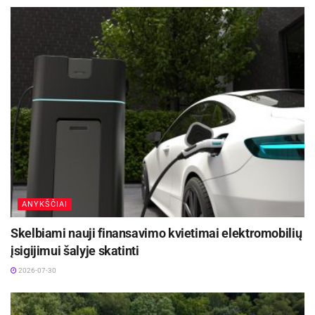
gatvėmis, 2024 m. vasarą Sumažintos taršos
zonoje pradėtas taikyti 2 eurų mokestis.
Transporto ir eismo organizavimo specialistai
skaičiuoja, kad iki šiol toks sprendimas padėjo
Senamiestyje tranzitą sumažinti bemaž trečdaliu.
Aktualios
naujienos
Jonavos rajono savivaldybės administraciją
papildė 8 nauji elektromobiliai
ANYKŠČIAI
2026-08-04
Skelbiami nauji finansavimo kvietimai elektromobilių
Jonavoje – penki nauji autobusai: į gatves
išriedės dar daugiau elektrinio transporto
įsigijimui šalyje skatinti
2026-08-04
2026-07-30
Šv. Gertrūdos, Gimnazijos–Birštono g. bei