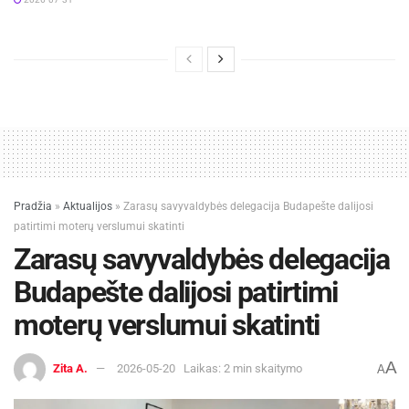
Pradžia
»
Aktualijos
»
Zarasų savyvaldybės delegacija Budapešte dalijosi
patirtimi moterų verslumui skatinti
Zarasų savyvaldybės delegacija
Budapešte dalijosi patirtimi
moterų verslumui skatinti
A
Zita A.
2026-05-20
Laikas: 2 min skaitymo
A