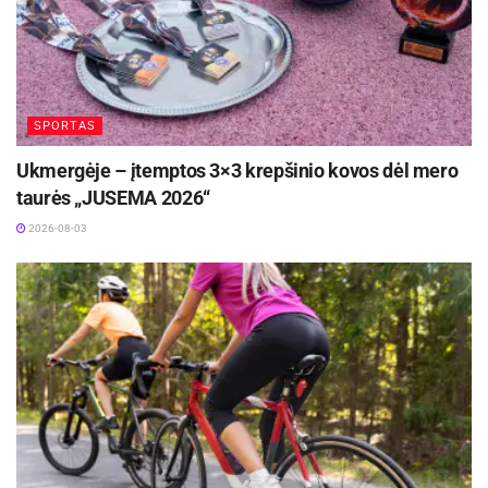
SPORTAS
Ukmergėje – įtemptos 3×3 krepšinio kovos dėl mero
taurės „JUSEMA 2026“
2026-08-03