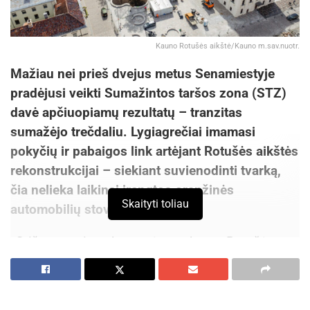
Kauno Rotušės aikštė/Kauno m.sav.nuotr.
Mažiau nei prieš dvejus metus Senamiestyje
pradėjusi veikti Sumažintos taršos zona (STZ)
davė apčiuopiamų rezultatų – tranzitas
sumažėjo trečdaliu. Lygiagrečiai imamasi
pokyčių ir pabaigos link artėjant Rotušės aikštės
rekonstrukcijai – siekiant suvienodinti tvarką,
čia nelieka laikinai įrengtos oranžinės
Skaityti toliau
automobilių stovėjimo zonos.
„Grįžtame prie ankstesnės tvarkos – Rotušės
aikštė ir jos prieigos priklausys Senamiesčio
rinkliavos zonai ir čia automobilio parkavimas
valandai kainuos 2 eurus. Atvykstantieji