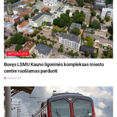
Žymos:
Kauno miesto savivaldybė
AKTUALIJOS
Buvęs LSMU Kauno ligoninės kompleksas miesto
centre ruošiamas parduoti
2026-07-29