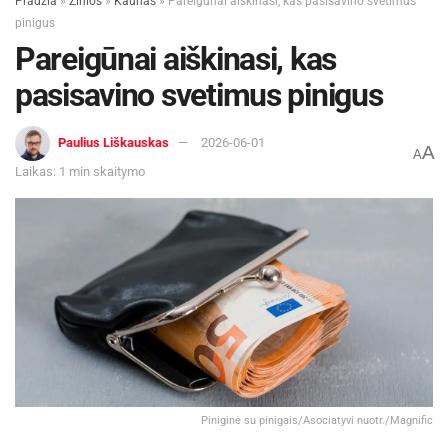
Pradžia
»
Žinios
»
Kaunas
»
Pareigūnai aiškinasi, kas pasisavino svetimus
pinigus
Pareigūnai aiškinasi, kas
pasisavino svetimus pinigus
Paulius Liškauskas
2026-06-01
A
A
Laikas: 1 min skaitymo
Piniginė su pinigais/Asociatyvi nuotr./Magnific