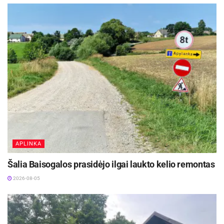
APLINKA
Šalia Baisogalos prasidėjo ilgai laukto kelio remontas
2026-08-05