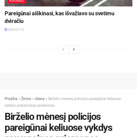
KAUNAS
Pareigūnai aiškinasi, kas išvažiavo su svetimu
dviračiu
2026-07-21
Pradžia
»
Žinios
»
Utena
»
Birželio mėnesį policijos pareigūnai keliuose
vykdys prevencines priemones
Birželio mėnesį policijos
pareigūnai keliuose vykdys