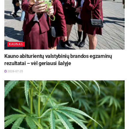
KAUNAS
Kauno abiturientų valstybinių brandos egzaminų
rezultatai – vėl geriausi šalyje
2026-07-25