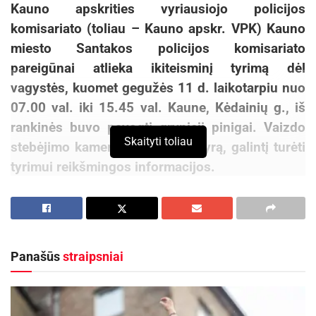
Kauno apskrities vyriausiojo policijos
komisariato (toliau – Kauno apskr. VPK) Kauno
miesto Santakos policijos komisariato
pareigūnai atlieka ikiteisminį tyrimą dėl
vagystės, kuomet gegužės 11 d. laikotarpiu nuo
07.00 val. iki 15.45 val. Kaune, Kėdainių g., iš
rankinės buvo pavogti grynieji pinigai. Vaizdo
Skaityti toliau
stebėjimo kameros užfiksavo vyrą, galintį turėti
tyrimui reikšmingos informacijos.
Gyventojus, atpažįstančius šį vyrą, žinančius jo
buvimo vietą ar galinčius suteikti bet kokios
reikšmingos informacijos, prašome kreiptis į
Panašūs
straipsniai
Kauno apskr. VPK Kauno miesto Santakos
policijos komisariato pareigūnus telefonu +370
700 60680 arba el. paštu.