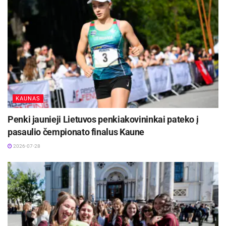
apygardos prokuratūros Kauno apylinkės
prokuratūros 3-ojo skyriaus prokurorai.
Šaltinis:
Kauno apskr. VPK
KAUNAS
Penki jaunieji Lietuvos penkiakovininkai pateko į
pasaulio čempionato finalus Kaune
2026-07-28