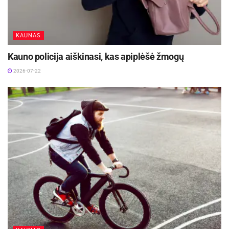
KAUNAS
Kauno policija aiškinasi, kas apiplėšė žmogų
2026-07-22