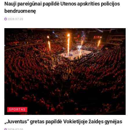
Nauji pareigūnai papildė Utenos apskrities policijos
bendruomenę
2026-07-20
SPORTAS
„Juventus“ gretas papildė Vokietijoje žaidęs gynėjas
2026-07-20