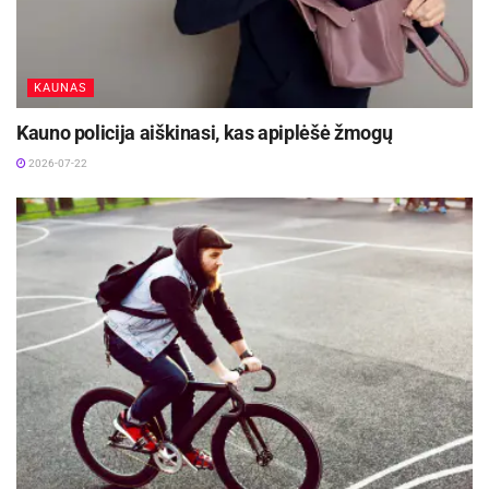
sodyboje kanapių plantaciją
2026-07-23
KAUNAS
Šaltinis:
Utenos apskrities VPK
Kauno policija aiškinasi, kas apiplėšė žmogų
2026-07-22