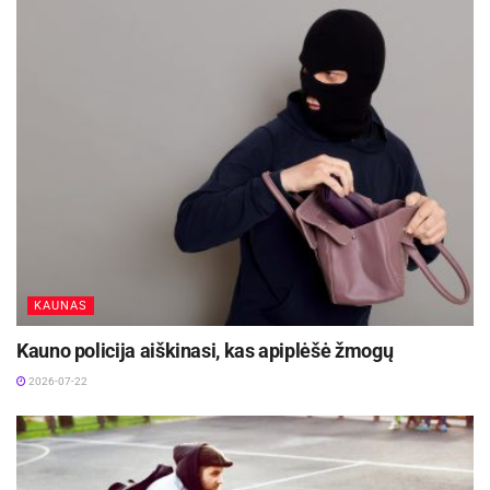
KAUNAS
Kauno policija aiškinasi, kas apiplėšė žmogų
2026-07-22