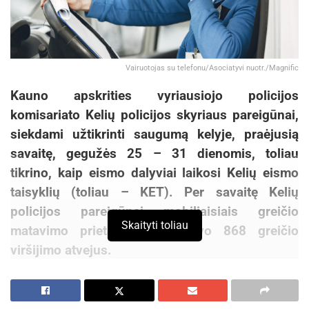
Vairuotojas su telefonu/Asociatyvi nuotr./Magnific
Kauno apskrities vyriausiojo policijos
komisariato Kelių policijos skyriaus pareigūnai,
siekdami užtikrinti saugumą kelyje, praėjusią
savaitę, gegužės 25 – 31 dienomis, toliau
tikrino, kaip eismo dalyviai laikosi Kelių eismo
taisyklių (toliau – KET). Per savaitę Kelių
policijos pareigūnai mobiliaisiais greičio
Skaityti toliau
matavimo prietaisais užfiksavo 868 greičio
viršijimo atvejus.
Praėjusią savaitę Kelių policijos pareigūnai ir
toliau vykdė policines priemones, skirtas