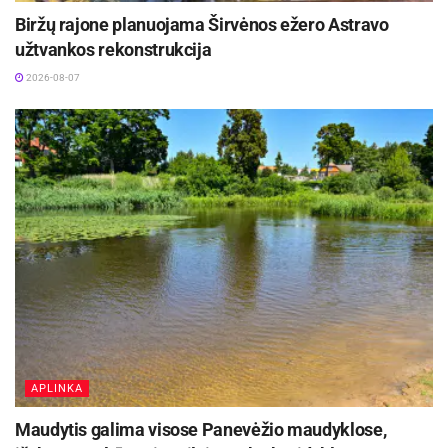
bendruomenių gyvybingumą ir socialinę įtrauktį,
Biržų rajone planuojama Širvėnos ežero Astravo
įrengiant modernią, tvarią ir visiems prieinamą
užtvankos rekonstrukcija
poilsiavietę Pastovio ežero pakrantėje. Ji bus
2026-08-07
pritaikyta įvairioms gyventojų grupėms, sudarys
sąlygas saugiam poilsiui ir žvejybai bei taps
bendruomenės susibūrimo, tradicijų puoselėjimo
ir kultūrinių veiklų erdve.
Projekto veiklos:
Šiuo projektu bus sukurta nauja
viešoji poilsio ir rekreacijos erdvė prie Pastovio
ežero, pritaikyta įvairių visuomenės grupių
poreikiams bei skatinanti bendruomeniškumą,
kultūrinį aktyvumą ir tvarią rekreaciją:
bus sutvarkyta poilsiavietės teritorija: atnaujintas
APLINKA
esamas takas, įrengtas naujas takelis, poilsiavietės
Maudytis galima visose Panevėžio maudyklose,
aikštelė išklota trinkelėmis, įrengti suoliukai, pikniko