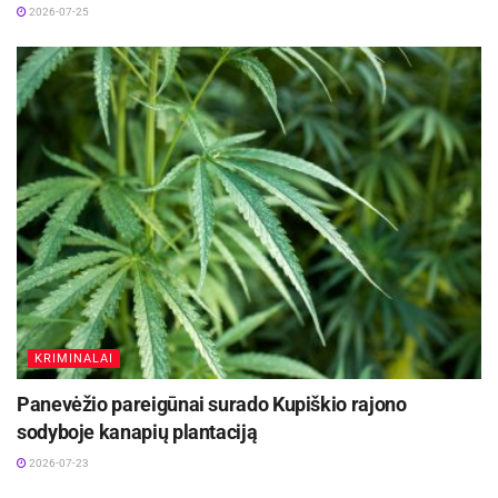
2026-07-25
Penki jaunieji Lietuvos penkiakovininkai pateko į
pasaulio čempionato finalus Kaune
2026-07-28
Pareigūnai ragina visus eismo dalyvius laikytis
Kelių eismo taisyklių, būti drausmingiems bei
linki saugaus kelio! Tik kartu rūpindamiesi savo ir
kitų saugumu laimingai pasieksime kiekvienos
kelionės tikslą.
Šaltinis:
Kauno apskr. VPK
KRIMINALAI
Panevėžio pareigūnai surado Kupiškio rajono
sodyboje kanapių plantaciją
2026-07-23