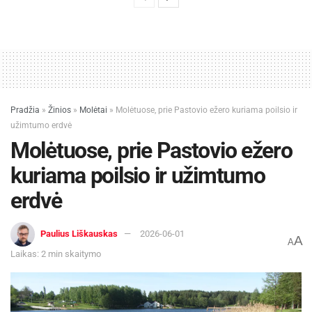
Pradžia
»
Žinios
»
Molėtai
»
Molėtuose, prie Pastovio ežero kuriama poilsio ir
užimtumo erdvė
Molėtuose, prie Pastovio ežero
kuriama poilsio ir užimtumo
erdvė
Paulius Liškauskas
2026-06-01
A
A
Laikas: 2 min skaitymo