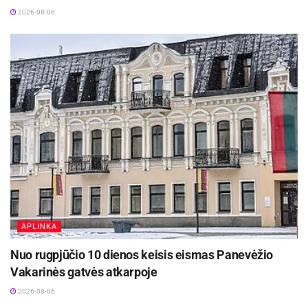
2026-08-06
Tokiu būdu projektas prisidės prie viešųjų erdvių
kokybės gerinimo, kultūrinio gyvenimo
stiprinimo, socialinės įtraukties didinimo ir
tvarios rekreacijos galimybių plėtros Molėtų
mieste.
Šaltinis:
Molėtų rajono savivaldybė
Žymos:
Savivalda
APLINKA
Nuo rugpjūčio 10 dienos keisis eismas Panevėžio
Vakarinės gatvės atkarpoje
2026-08-06