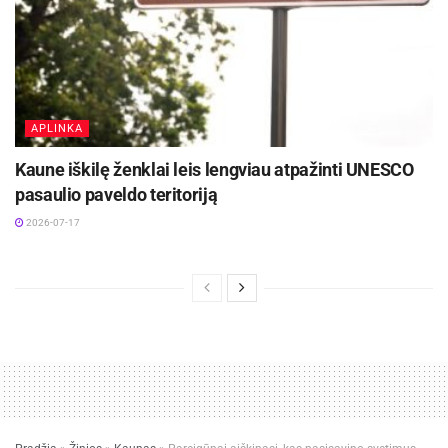
APLINKA
Kaune iškilę ženklai leis lengviau atpažinti UNESCO
pasaulio paveldo teritoriją
2026-07-17