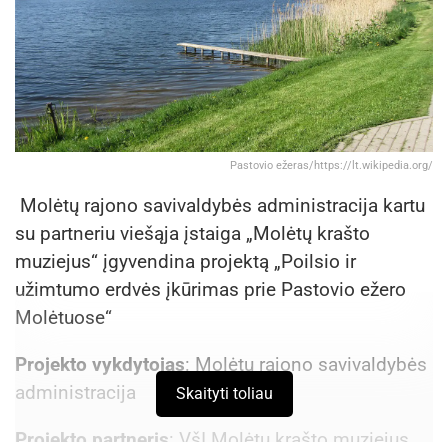
Pastovio ežeras/https://lt.wikipedia.org/
Molėtų rajono savivaldybės administracija kartu
su partneriu viešąja įstaiga „Molėtų krašto
muziejus“ įgyvendina projektą „Poilsio ir
užimtumo erdvės įkūrimas prie Pastovio ežero
Molėtuose“
Projekto vykdytojas
: Molėtų rajono savivaldybės
administracija
Skaityti toliau
Projekto partneris
: VšĮ Molėtų krašto muziejus