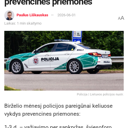
prevencines priemones
Paulius Liškauskas
2026-06-01
A
A
Laikas: 1 min skaitymo
Policija | Lietuvos policijos nuotr.
Birželio mėnesį policijos pareigūnai keliuose
vykdys prevencines priemones:
1-3 d. – važiavimo per sankryžas, šviesoforo