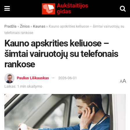
Pradžia
»
Žinios
»
Kaunas
»
Kauno apskrities keliuose – šimtai vairuotojų su
telefonais rankose
Kauno apskrities keliuose –
šimtai vairuotojų su telefonais
rankose
Paulius Liškauskas
2026-06-01
A
A
Laikas: 1 min skaitymo