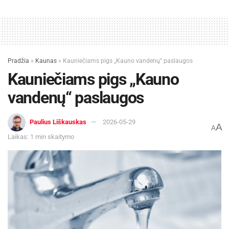
Pradžia
»
Kaunas
»
Kauniečiams pigs „Kauno vandenų“ paslaugos
Kauniečiams pigs „Kauno
vandenų“ paslaugos
Paulius Liškauskas
2026-05-29
A
A
Laikas: 1 min skaitymo