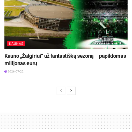
KAUNAS
Kauno „Žalgiriui“ už fantastišką sezoną – papildomas
milijonas eurų
2026-07-22