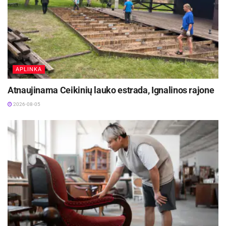
istoriniai fragmentai. Oficinų atgaivinimas yra
svarbi viso Raudondvario dvaro komplekso
atkūrimo dalis, siekiant istorinį paveldą pritaikyti
šiuolaikiniams poreikiams ir atverti jį
visuomenei.
APLINKA
Šaltinis:
Kauno rajono savivaldybė
Atnaujinama Ceikinių lauko estrada, Ignalinos rajone
2026-08-05