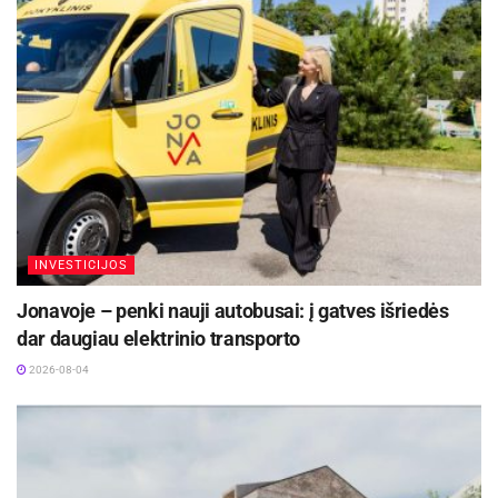
Šaltinis:
Kauno miesto savivaldybė
Žymos:
Kauno miesto savivaldybė
INVESTICIJOS
Jonavoje – penki nauji autobusai: į gatves išriedės
dar daugiau elektrinio transporto
2026-08-04