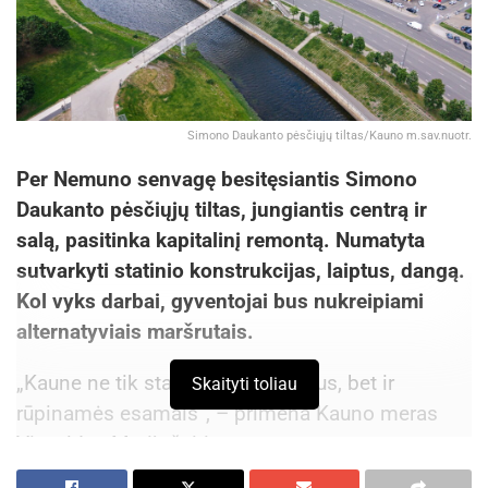
Simono Daukanto pėsčiųjų tiltas/Kauno m.sav.nuotr.
Per Nemuno senvagę besitęsiantis Simono
Daukanto pėsčiųjų tiltas, jungiantis centrą ir
salą, pasitinka kapitalinį remontą. Numatyta
sutvarkyti statinio konstrukcijas, laiptus, dangą.
Kol vyks darbai, gyventojai bus nukreipiami
alternatyviais maršrutais.
„Kaune ne tik statome naujus tiltus, bet ir
Skaityti toliau
rūpinamės esamais“, – primena Kauno meras
Visvaldas Matijošaitis.