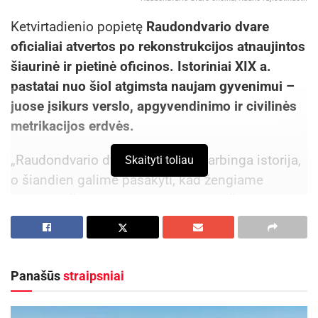
Ketvirtadienio popietę
Raudondvario dvare
oficialiai atvertos po rekonstrukcijos atnaujintos
šiaurinė ir pietinė oficinos. Istoriniai XIX a.
pastatai nuo šiol atgimsta naujam gyvenimui –
juose įsikurs verslo, apgyvendinimo ir civilinės
metrikacijos erdvės.
„Raudondvario dvaras pulsuoja garbinga istorija,
Skaityti toliau
o šiandien galime pasakyti, kad žengiame
paskutinį žingsnį įveiklindami visus šio dvaro
pastatus. Džiaugiuosi, kad čia vyks verslo
susitikimai, kultūros renginiai, žmonių šventės, o
pats dvaras bus atviras bendravimui ir gyvam
Panašūs
straipsniai
žmonių susitikimui“, – sakė Kauno rajono meras
Valerijus Makūnas.