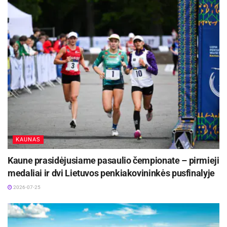
Šaltinis:
Kauno miesto savivaldybė
Žymos:
Kauno miesto savivaldybė
KAUNAS
Kaune prasidėjusiame pasaulio čempionate – pirmieji
medaliai ir dvi Lietuvos penkiakovininkės pusfinalyje
2026-07-25