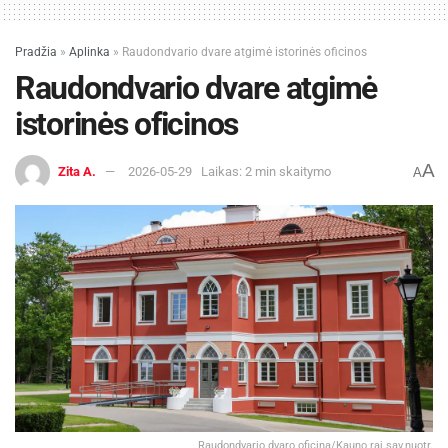
Pradžia
»
Aplinka
»
Raudondvario dvare atgimė istorinės oficinos
Raudondvario dvare atgimė
istorinės oficinos
A
Zita A.
2026-05-29
Laikas: 2 min skaitymo
A
Raudondvario dvaro oficina/Kauno raj.sav.nuotr.