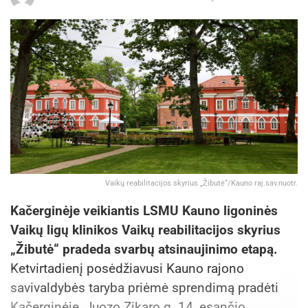
Vaikų reabilitacijos skyrius „Žibutė“/Kauno raj.sav.nuotr.
Kačerginėje veikiantis LSMU Kauno ligoninės
Vaikų ligų klinikos Vaikų reabilitacijos skyrius
„Žibutė“ pradeda svarbų atsinaujinimo etapą.
Ketvirtadienį posėdžiavusi Kauno rajono
savivaldybės taryba priėmė sprendimą pradėti
Kačerginėje, Juozo Zikaro g. 14, esančio