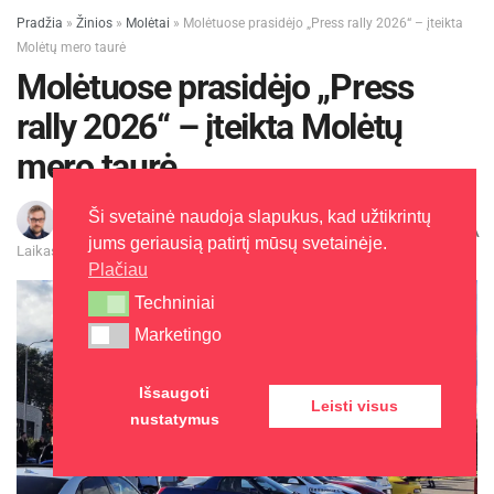
Pradžia
»
Žinios
»
Molėtai
»
Molėtuose prasidėjo „Press rally 2026“ – įteikta
Molėtų mero taurė
Molėtuose prasidėjo „Press
rally 2026“ – įteikta Molėtų
mero taurė
Ši svetainė naudoja slapukus, kad užtikrintų
Paulius Liškauskas
2026-05-29
A
A
jums geriausią patirtį mūsų svetainėje.
Laikas: 1 min skaitymo
Plačiau
Techniniai
Techniniai
Marketingo
Marketingo
Išsaugoti
Leisti visus
nustatymus