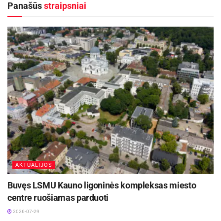
Skelbiami nauji finansavimo kvietimai
Panašūs
straipsniai
elektromobilių įsigijimui šalyje skatinti
2026-07-30
Istorinio Kurhauzo Kaune atgimimas: duris
atvers jau šį rudenį
2026-07-29
Butų gyventojams tarifas už geriamojo vandens
tiekimo ir nuotekų tvarkymo paslaugas mažės
nuo 2,49 iki 2,47 Eur/m
(su PVM), individualių
3
namų gyventojams nuo 2,46 iki 2,43 Eur/m
(su
3
PVM), o įmonėms – nuo 2,57 iki 2,54 Eur/m
(su
3
AKTUALIJOS
PVM).
Buvęs LSMU Kauno ligoninės kompleksas miesto
Nepaisant augančių bendrovės veiklai užtikrinti
centre ruošiamas parduoti
reikalingų sąnaudų, teikiamų paslaugų įkainius
2026-07-29
pavyko išlaikyti stabilius ir net šiek tiek