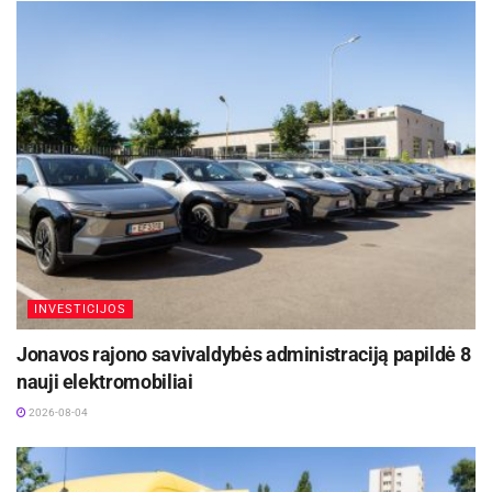
ties Karmelitų bažnyčia, A. Mickevičiaus,
Maironio ir I. Kanto gatvėmis.
Darbai numatomi iki kitų metų rudens. Čia
darbuosis viešąjį rangos konkursą laimėjusi
bendrovė „Autokausta“. Projektą parengė AB
„Kauno tiltai“. Rangos darbų kaina – 1,43 mln.
eurų su PVM.
INVESTICIJOS
Jonavos rajono savivaldybės administraciją papildė 8
nauji elektromobiliai
2026-08-04