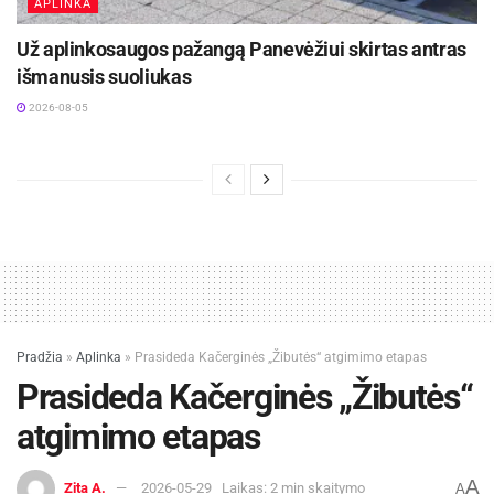
APLINKA
Už aplinkosaugos pažangą Panevėžiui skirtas antras
išmanusis suoliukas
2026-08-05
Pradžia
»
Aplinka
»
Prasideda Kačerginės „Žibutės“ atgimimo etapas
Prasideda Kačerginės „Žibutės“
atgimimo etapas
A
Zita A.
2026-05-29
Laikas: 2 min skaitymo
A