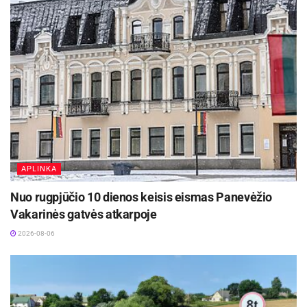
rūmų prezidentas Zigmantas Dargevičius.
Renginio metu simboliniai raktai buvo įteikti
Kauno prekybos, pramonės ir amatų rūmų
viceprezidentui Vyčiui Arlauskui, laikinai VšĮ
„Raudondvario dvaras“ direktorės pareigas
einančiai Kotrynai Ingai Morkūnaitei ir Civilinės
metrikacijos skyriaus vedėjai Skirmantei
Subačienei.
APLINKA
Aktualios
naujienos
Nuo rugpjūčio 10 dienos keisis eismas Panevėžio
Vakarinės gatvės atkarpoje
Kauno rajone, Čekiškėje vyks 2028 metų Europos
2026-08-06
ir pasaulio greičio automodelių čempionatas
2026-08-07
Rugsėjo 11–13 dienomis Panevėžys švęs 523-
iąjį gimtadienį