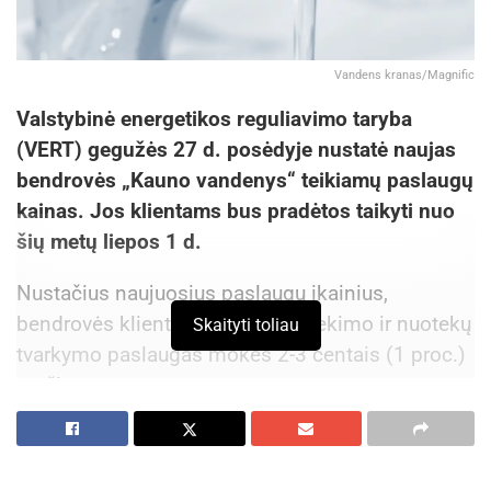
Vandens kranas/Magnific
Valstybinė energetikos reguliavimo taryba
(VERT) gegužės 27 d. posėdyje nustatė naujas
bendrovės „Kauno vandenys“ teikiamų paslaugų
kainas. Jos klientams bus pradėtos taikyti nuo
šių metų liepos 1 d.
Nustačius naujuosius paslaugų įkainius,
bendrovės klientai už vandens tiekimo ir nuotekų
Skaityti toliau
tvarkymo paslaugas mokės 2-3 centais (1 proc.)
mažiau.
Aktualios
naujienos