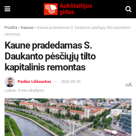
Pradžia
»
Kaunas
»
Kaune pradedamas S. Daukanto pėsčiųjų tilto kapitalinis
remontas
Kaune pradedamas S.
Daukanto pėsčiųjų tilto
kapitalinis remontas
Paulius Liškauskas
2026-05-29
A
A
Laikas: 3 min skaitymo