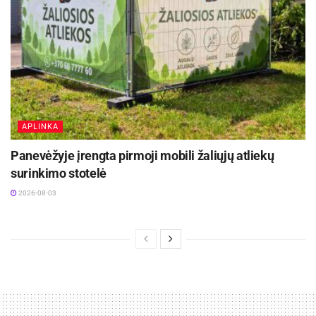
APLINKA
Panevėžyje įrengta pirmoji mobili žaliųjų atliekų
surinkimo stotelė
2026-08-03