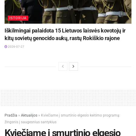
ISTORIJA
Iškilmingai palaidota 15 Lietuvos laisvės kovotojų ir
kitų sovietų genocido aukų, rastų Rokiškio rajone
2026-07-27
Pradžia
»
Aktualijos
»
Kviečiame į smurtinio elgesio keitimo programą:
žingsnis į saugesnius santykius
Kviečiame į smurtinio elgesio