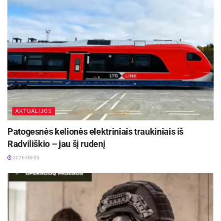
AKTUALIJOS
Patogesnės kelionės elektriniais traukiniais iš
Radviliškio – jau šį rudenį
2026-08-05