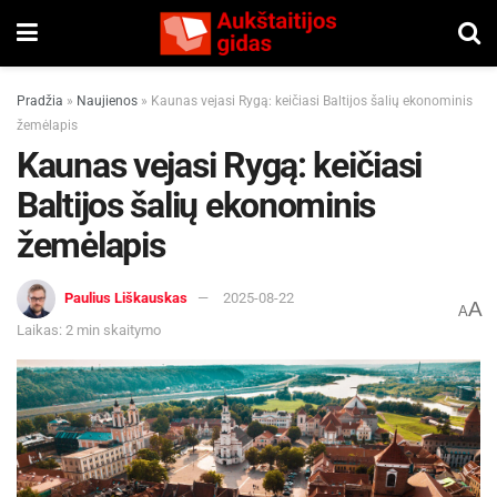
Pradžia
»
Naujienos
»
Kaunas vejasi Rygą: keičiasi Baltijos šalių ekonominis
žemėlapis
Kaunas vejasi Rygą: keičiasi
Baltijos šalių ekonominis
žemėlapis
Paulius Liškauskas
2025-08-22
A
A
Laikas: 2 min skaitymo