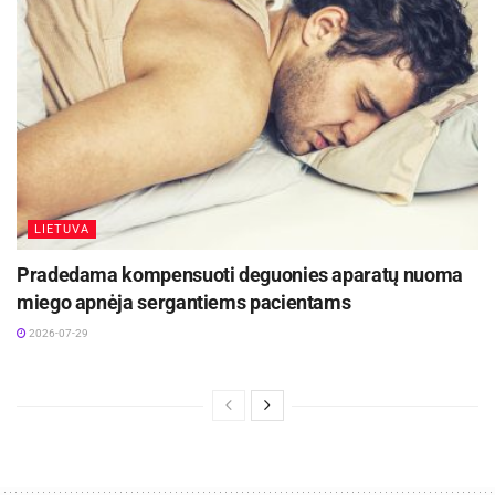
Pranešimas spaudai
Žymos:
Baltijos šalys
LIETUVA
Pradedama kompensuoti deguonies aparatų nuoma
miego apnėja sergantiems pacientams
2026-07-29