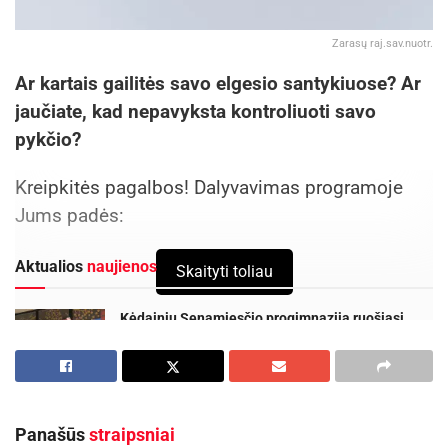
Zarasų raj.sav.nuotr.
Ar kartais gailitės savo elgesio santykiuose? Ar
jaučiate, kad nepavyksta kontroliuoti savo
pykčio?
Kreipkitės pagalbos! Dalyvavimas programoje
Jums padės:
Aktualios
naujienos
Skaityti toliau
Kėdainių Senamiesčio progimnazija ruošiasi
svarbiems pokyčiams
2026-08-07
Iki dešimtadalio skubiosios medicinos pagalbos
paslaugų galės būti suteiktos išplėstinės
Panašūs
straipsniai
praktikos slaugytojų