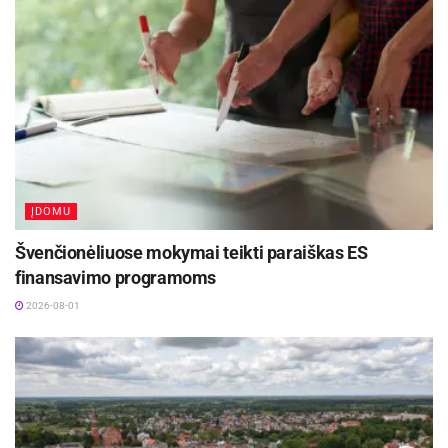
Tel. +370 685 66700
El.p.: r.keliuotyte@rokiskis.lt
Šaltinis:
Rokiškio rajono savivaldybė
ĮDOMU
Švenčionėliuose mokymai teikti paraiškas ES
finansavimo programoms
2026-08-01