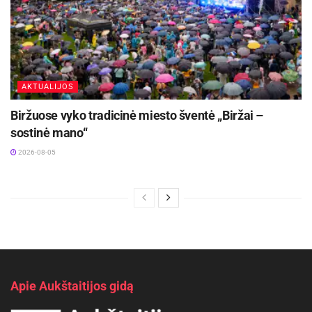
AKTUALIJOS
Biržuose vyko tradicinė miesto šventė „Biržai –
sostinė mano“
2026-08-05
Apie Aukštaitijos gidą