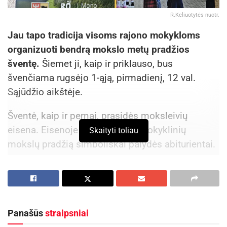
R.Keliuotytės nuotr.
Jau tapo tradicija visoms rajono mokykloms
organizuoti bendrą mokslo metų pradžios
šventę.
Šiemet ji, kaip ir priklauso, bus
švenčiama rugsėjo 1-ąją, pirmadienį, 12 val.
Sąjūdžio aikštėje.
Šventė, kaip ir pernai, prasidės moksleivių
eisena. Eisenoje pirmokėlius į mokyklinių
Skaityti toliau
mokslų pradžią simboliškai palydės abiturientai.
Skaičiuojama, kad šiais metais į pirmąją klasę
ateis 184 mokinukai,
o juos palydės 187
abiturientai. Iš viso mokslo metus rajono
mokyklose turėtų pradėti 2515 mokinių.
Panašūs
straipsniai
Daugiausia jų – 621 mokysis „Romuvos“