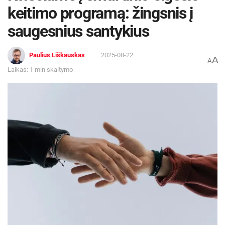
keitimo programą: žingsnis į
saugesnius santykius
Paulius Liškauskas
2025-08-22
A
A
Laikas: 1 min skaitymo