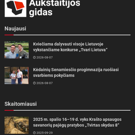
Naujausi
Kviečiama dalyvauti visoje Lietuvoje
vykstančiame konkurse „Tvari Lietuva“
2026-08-07
Kėdainių Senamiesčio progimnazija ruošiasi
svarbiems pokyčiams
2026-08-07
Skaitomiausi
2025 m. spalio 16–19 d. vyks Krašto apsaugos
savanorių pajėgų pratybos „Tvirtas skydas 8“
2025-09-29