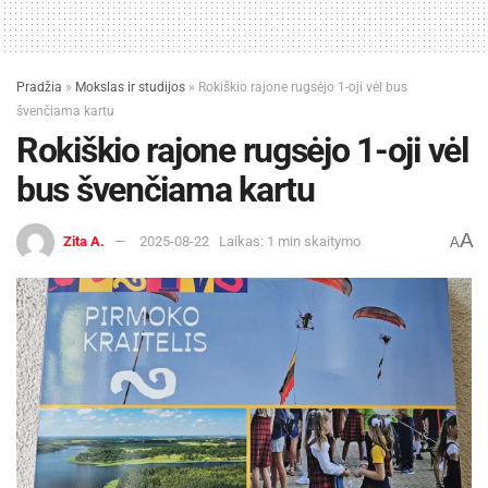
Pradžia
»
Mokslas ir studijos
»
Rokiškio rajone rugsėjo 1-oji vėl bus
švenčiama kartu
Rokiškio rajone rugsėjo 1-oji vėl
bus švenčiama kartu
A
Zita A.
2025-08-22
Laikas: 1 min skaitymo
A