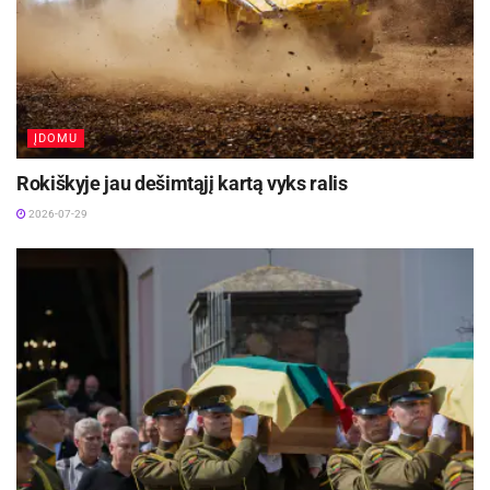
ĮDOMU
Rokiškyje jau dešimtąjį kartą vyks ralis
2026-07-29