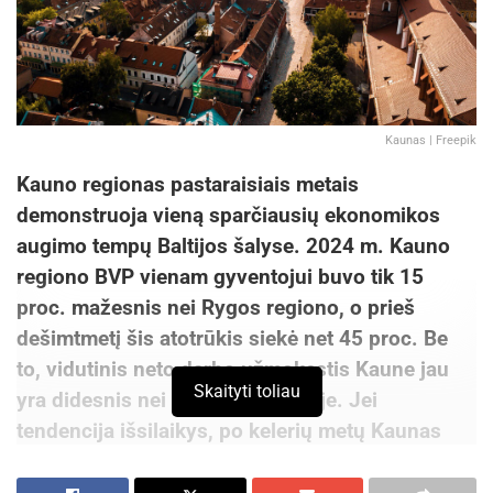
Kaunas | Freepik
Kauno regionas pastaraisiais metais
demonstruoja vieną sparčiausių ekonomikos
augimo tempų Baltijos šalyse. 2024 m. Kauno
regiono BVP vienam gyventojui buvo tik 15
proc. mažesnis nei Rygos regiono, o prieš
dešimtmetį šis atotrūkis siekė net 45 proc. Be
to, vidutinis neto darbo užmokestis Kaune jau
Skaityti toliau
yra didesnis nei Latvijos sostinėje. Jei
tendencija išsilaikys, po kelerių metų Kaunas
gali tapti vienu iš lyderiaujančių miestų visame
Baltijos regione.