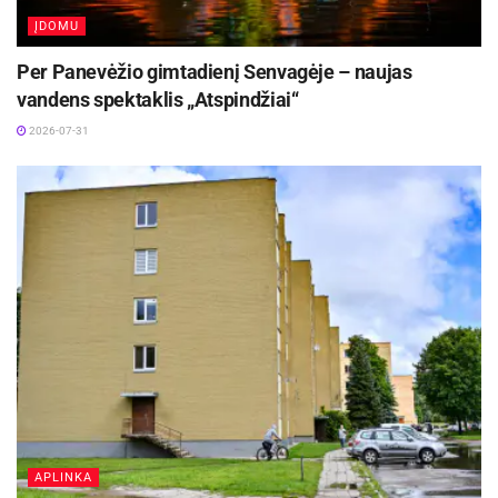
ĮDOMU
Per Panevėžio gimtadienį Senvagėje – naujas
vandens spektaklis „Atspindžiai“
2026-07-31
APLINKA