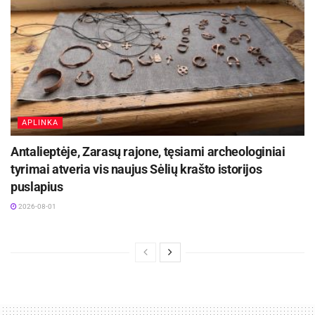
APLINKA
Antalieptėje, Zarasų rajone, tęsiami archeologiniai
tyrimai atveria vis naujus Sėlių krašto istorijos
puslapius
2026-08-01