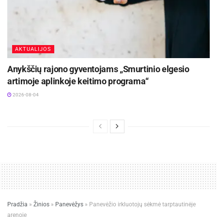
AKTUALIJOS
Anykščių rajono gyventojams „Smurtinio elgesio
artimoje aplinkoje keitimo programa“
2026-08-04
Pradžia
»
Žinios
»
Panevėžys
»
Panevėžio irkluotojų sėkmė tarptautinėje
arenoje