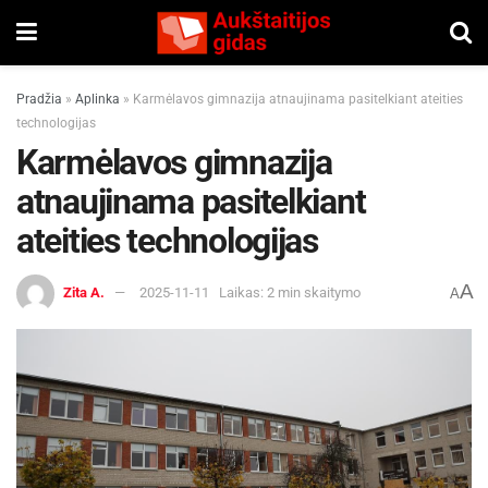
Pradžia
»
Aplinka
»
Karmėlavos gimnazija atnaujinama pasitelkiant ateities
technologijas
Karmėlavos gimnazija
atnaujinama pasitelkiant
ateities technologijas
A
Zita A.
2025-11-11
Laikas: 2 min skaitymo
A