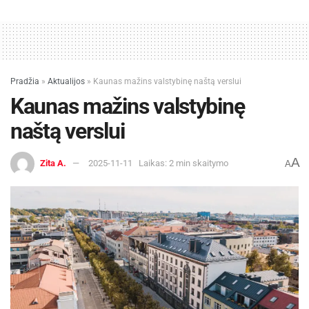
Pradžia
»
Aktualijos
»
Kaunas mažins valstybinę naštą verslui
Kaunas mažins valstybinę
naštą verslui
A
Zita A.
2025-11-11
Laikas: 2 min skaitymo
A