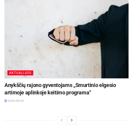
Šaltinis:
Kauno miesto savivaldybė
AKTUALIJOS
Anykščių rajono gyventojams „Smurtinio elgesio
artimoje aplinkoje keitimo programa“
2026-08-04