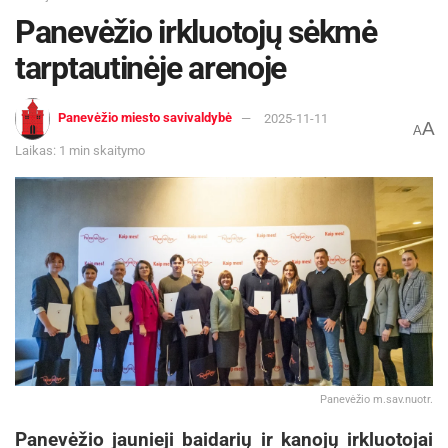
Panevėžio irkluotojų sėkmė
tarptautinėje arenoje
Panevėžio miesto savivaldybė
2025-11-11
A
A
Laikas: 1 min skaitymo
Panevėžio m.sav.nuotr.
Panevėžio jaunieji baidarių ir kanojų irkluotojai