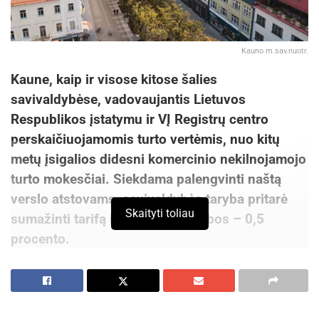
Kauno m.sav.nuotr.
Kaune, kaip ir visose kitose šalies
savivaldybėse, vadovaujantis Lietuvos
Respublikos įstatymu ir VĮ Registrų centro
perskaičiuojamomis turto vertėmis, nuo kitų
metų įsigalios didesni komercinio nekilnojamojo
turto mokesčiai. Siekdama palengvinti naštą
verslo atstovams, savivaldybės taryba pritarė
Skaityti toliau
sumažinti tarifą iki minimalios ribos – 0,5
procento.
Iki šiol Kaune, vadovaujantis 2019 m. gegužės
14 d. tarybos sprendimu, galiojo du NT tarifai
komerciniam turtui – 0,7 ir 1 proc. Nuo kitų metų,