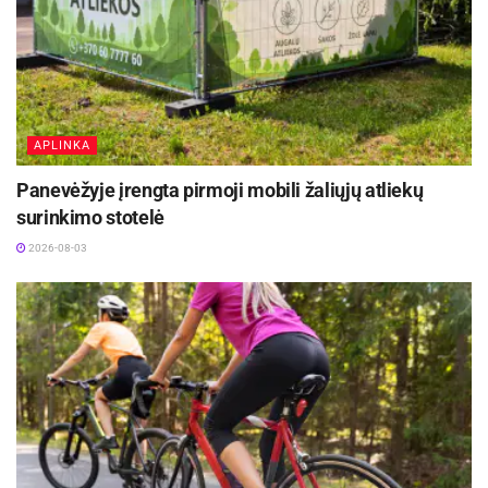
APLINKA
Panevėžyje įrengta pirmoji mobili žaliųjų atliekų
surinkimo stotelė
2026-08-03