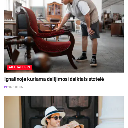
Antradienį posėdžiavusi savivaldybės taryba
lygiagrečiai nustatė maksimalų 5 proc. tarifą
apleistam ar neprižiūrimam nekilnojamajam
turtui, siekiant skatinti jo savininkus imtis
tvarkymo veiksmų.
Šaltinis:
Kauno miesto savivaldybė
AKTUALIJOS
Ignalinoje kuriama dalijimosi daiktais stotelė
2026-08-05