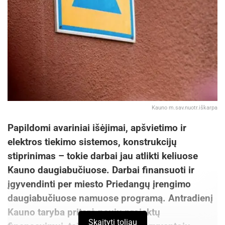
Kauno m.sav.nuotr.iškarpa
Papildomi avariniai išėjimai, apšvietimo ir
elektros tiekimo sistemos, konstrukcijų
stiprinimas – tokie darbai jau atlikti keliuose
Kauno daugiabučiuose. Darbai finansuoti ir
įgyvendinti per miesto Priedangų įrengimo
daugiabučiuose namuose programą. Antradienį
Kauno taryba pritarė naujų projektų
Skaityti toliau