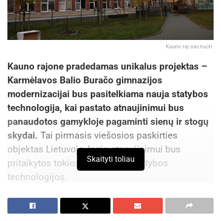
Kauno raj.sav.nuotr.
Kauno rajone pradedamas unikalus projektas –
Karmėlavos Balio Buračo gimnazijos
modernizacijai bus pasitelkiama nauja statybos
technologija, kai pastato atnaujinimui bus
panaudotos gamykloje pagaminti sienų ir stogų
skydai.
Tai pirmasis viešosios paskirties
objektas Lietuvoje, kurio atnaujinimui bus
Skaityti toliau
pritaikytos tokios inovatyvios statybos
technologijos.
Ši technologija leis pagreitinti rangos darbus,
sumažinti darbų apimtį statybvietėje, padidinti