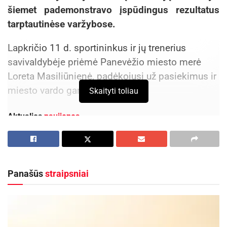
šiemet pademonstravo įspūdingus rezultatus
tarptautinėse varžybose.
Lapkričio 11 d. sportininkus ir jų trenerius
savivaldybėje priėmė Panevėžio miesto merė
Loreta Masiliūnienė, padėkojusi už pasiekimus ir
miesto vardo garsinimą.
Skaityti toliau
Aktualios
naujienos
Už aplinkosaugos pažangą Panevėžiui skirtas
antras išmanusis suoliukas
2026-08-05
Panašūs
straipsniai
Savaitgalį geriausi Lietuvos slalomo meistrai
rinksis Zarasuose
2026-08-04