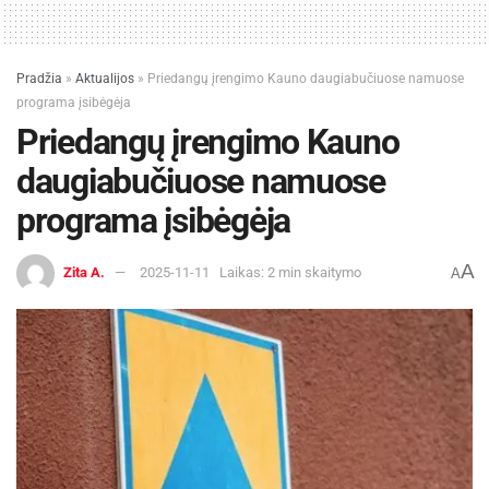
Pradžia
»
Aktualijos
»
Priedangų įrengimo Kauno daugiabučiuose namuose
programa įsibėgėja
Priedangų įrengimo Kauno
daugiabučiuose namuose
programa įsibėgėja
A
Zita A.
2025-11-11
Laikas: 2 min skaitymo
A