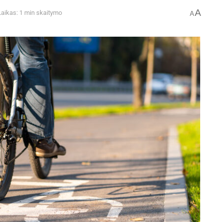
A
Laikas: 1 min skaitymo
A