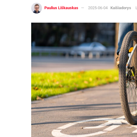
Paulius Liškauskas
2025-06-04
Kaišiadorys