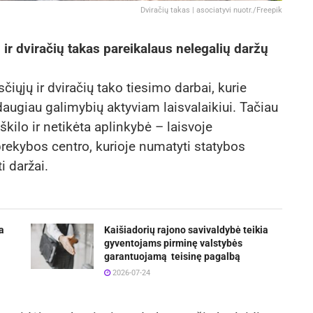
Dviračių takas | asociatyvi nuotr./Freepik
ir dviračių takas pareikalaus nelegalių daržų
iųjų ir dviračių tako tiesimo darbai, kurie
daugiau galimybių aktyviam laisvalaikiui. Tačiau
škilo ir netikėta aplinkybė – laisvoje
prekybos centro, kurioje numatyti statybos
i daržai.
a
Kaišiadorių rajono savivaldybė teikia
gyventojams pirminę valstybės
garantuojamą teisinę pagalbą
2026-07-24