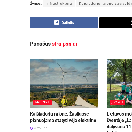
Žymos:
Infrastruktūra
Kaišiadorių rajono savivald
Dalintis
Panašūs
straipsniai
APLINKA
ĮDOMU
Kaišiadorių rajone, Žasliuose
Lietuvos mok
planuojama statyti vėjo elektrinė
šventėje „La
dalyvaus 11
2026-07-13