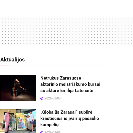
Aktualijos
Netrukus Zarasuose –
aktorinio meistriškumo kursai
su aktore Emilija Latėnaite
2026-08-08
„Globalūs Zarasai“ subūrė
kraštiečius iš įvairių pasaulio
kampelių
2026-08-08