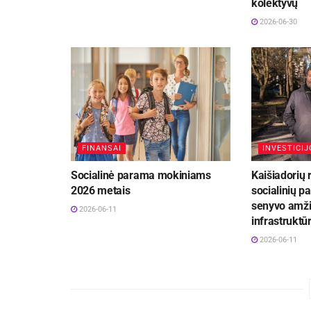
kolektyvų
2026-06-30
FINANSAI
INVESTICIJ
Socialinė parama mokiniams
Kaišiadorių 
2026 metais
socialinių p
senyvo amž
2026-06-11
infrastruktū
2026-06-11