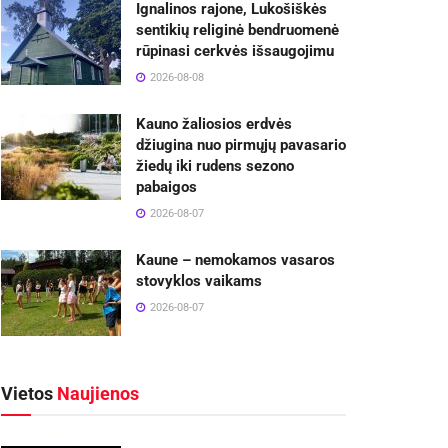
Ignalinos rajone, Lukošiškės
sentikių religinė bendruomenė
rūpinasi cerkvės išsaugojimu
2026-08-08
Kauno žaliosios erdvės
džiugina nuo pirmųjų pavasario
žiedų iki rudens sezono
pabaigos
2026-08-07
Kaune – nemokamos vasaros
stovyklos vaikams
2026-08-07
Vietos
Naujienos