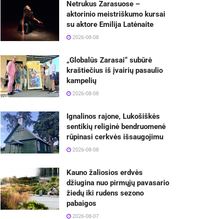
Netrukus Zarasuose –
aktorinio meistriškumo kursai
su aktore Emilija Latėnaite
2026-08-08
„Globalūs Zarasai“ subūrė
kraštiečius iš įvairių pasaulio
kampelių
2026-08-08
Ignalinos rajone, Lukošiškės
sentikių religinė bendruomenė
rūpinasi cerkvės išsaugojimu
2026-08-08
Kauno žaliosios erdvės
džiugina nuo pirmųjų pavasario
žiedų iki rudens sezono
pabaigos
2026-08-07