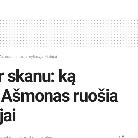
s Ašmonas ruošia mylimajai Gabijai
ir skanu: ką
s Ašmonas ruošia
jai
A
ceptai
Laikas: 4 min skaitymo
A