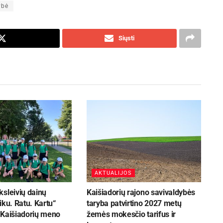
ybė
Siųsti
AKTUALIJOS
sleivių dainų
Kaišiadorių rajono savivaldybės
iku. Ratu. Kartu“
taryba patvirtino 2027 metų
 Kaišiadorių meno
žemės mokesčio tarifus ir