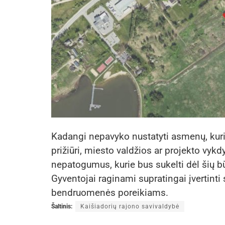
Kadangi nepavyko nustatyti asmenų, kurie
prižiūri, miesto valdžios ar projekto vykd
nepatogumus, kurie bus sukelti dėl šių b
Gyventojai raginami supratingai įvertinti 
bendruomenės poreikiams.
Šaltinis:
Kaišiadorių rajono savivaldybė