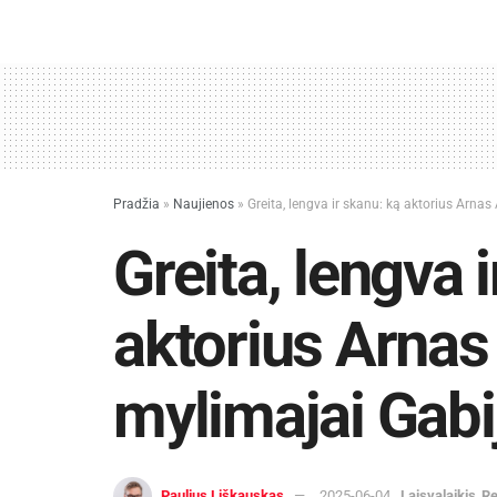
Pradžia
»
Naujienos
»
Greita, lengva ir skanu: ką aktorius Arna
Greita, lengva 
aktorius Arna
mylimajai Gabi
Paulius Liškauskas
2025-06-04
Laisvalaikis
Re