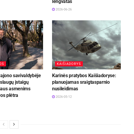
lengvatas
2026-06-26
OS
KAIŠIADORYS
rajono savivaldybėje
Karinės pratybos Kaišiadoryse:
aslaugų įstaigų
planuojamas sraigtasparnio
iaus asmenims
nusileidimas
ros plėtra
2026-05-12