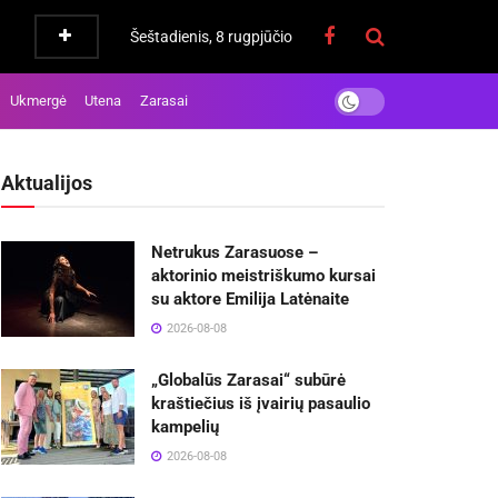
Šeštadienis, 8 rugpjūčio
Ukmergė
Utena
Zarasai
Aktualijos
Netrukus Zarasuose –
aktorinio meistriškumo kursai
su aktore Emilija Latėnaite
2026-08-08
„Globalūs Zarasai“ subūrė
kraštiečius iš įvairių pasaulio
kampelių
2026-08-08