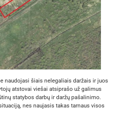
 naudojasi šiais nelegaliais daržais ir juos
ytojų atstovai viešai atsiprašo už galimus
ūtinų statybos darbų ir daržų pašalinimo.
situaciją, nes naujasis takas tarnaus visos