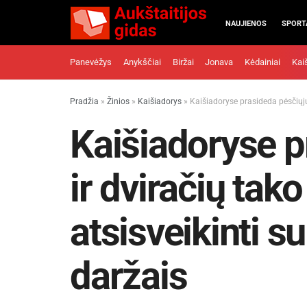
NAUJIENOS
SPORT
Panevėžys
Anykščiai
Biržai
Jonava
Kėdainiai
Kai
Pradžia
»
Žinios
»
Kaišiadorys
»
Kaišiadoryse prasideda pėsčiųjų 
Kaišiadoryse p
ir dviračių tak
atsisveikinti su
daržais