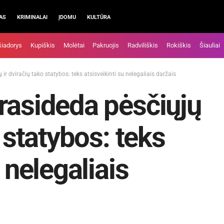
AS
KRIMINALAI
ĮDOMU
KULTŪRA
šiadorys
Kupiškis
Molėtai
Pakruojis
Radviliškis
Rokiškis
Šiauliai
ir dviračių tako statybos: teks atsisveikinti su nelegaliais daržais
rasideda pėsčiųjų
o statybos: teks
 nelegaliais