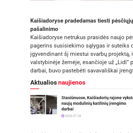
Kaišiadoryse pradedamas tiesti pėsčiųjų 
pašalinimo
Kaišiadoryse netrukus prasidės naujo pėsč
pagerins susisiekimo sąlygas ir suteiks 
įgyvendinant šį miestui svarbų projektą, i
valstybinėje žemėje, esančioje už „Lidl“ 
darbai, buvo pastebėti savavališkai įrengt
Aktualios
naujienos
Stasiūnuose, Kaišiadorių rajone vykst
naujų modulinių katilinių įrengimo
darbai
2026-07-28