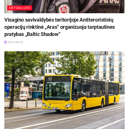
AKTUALIJOS
Visagino savivaldybės teritorijoje Antiteroristinių
operacijų rinktinė „Aras“ organizuoja tarptautines
pratybas „Baltic Shadow“
2026-08-05