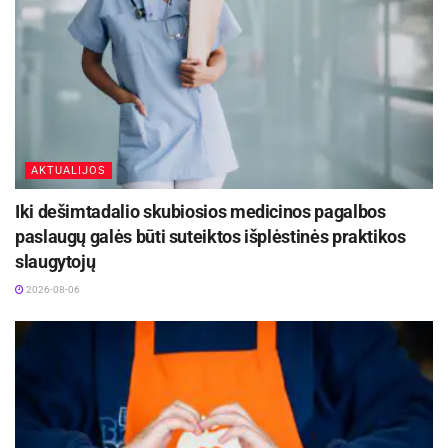
„Rūdninkų poligone vystoma
infrastruktūra – tai strateginė investicija
į Lietuvos ir NATO sąjungininkų gynybinį
pajėgumą bei vienas pagrindinių mūsų
prioritetų. Jau šį rudenį anksčiau nei
planuota atidarysime keturias
šaudyklas Rūdninkų poligone, tesiame
savo žodį Vokietijos partneriams
AKTUALIJOS
reikiamą kritinę infrastruktūrą sukurti
Iki dešimtadalio skubiosios medicinos pagalbos
kaip įmanoma greičiau“, – teigia
infrastruktūros klausimus kuruojanti
paslaugų galės būti suteiktos išplėstinės praktikos
krašto apsaugos viceministrė Orijana
slaugytojų
Mašalė.
2026-08-06
Tuo tarpu naujoji daugiafunkcinė šaudykla su
aprūpinimo infrastruktūra bus įrengta apie 70
hektarų plote. Komplekse bus pastatyti kovinės
technikos judėjimo keliai, administracinių kelių
tinklas, taikinių pozicijos, kita infrastruktūra, taip