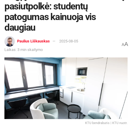
pasiutpolkė: studentų
patogumas kainuoja vis
daugiau
Paulius Liškauskas
2025-08-05
A
A
Laikas: 3 min skaitymo
Žymos:
Panevėžio sporto centras
KTU bendrabutis | KTU nuotr.