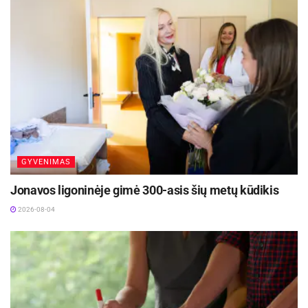
nuomos kainą, bet ir visus papildomus
mokesčius – šildymą, elektrą, internetą,
transportą, maistą. Pagal galimybes itin
svarbu reguliariai, kiekvieną mėnesį
atsidėti 10-20 proc. savo pajamų
taupymui. Jei po paskaičiavimo
biudžete tokios dalies nelieka,
pasirinktas variantas gali reikšti per
didelę finansinę naštą ir riziką vėluoti su
įmokomis ar pritrūkti lėšų
nenumatytiems atvejams“, – sako
GYVENIMAS
„Artea“ banko finansų ekspertė dr. Dalia
Jonavos ligoninėje gimė 300-asis šių metų kūdikis
Kolmatsui.
2026-08-04
Kainos – nuo 350 iki 750 eurų
Pasak bendrovės „Capital“ nekilnojamojo turto
brokerio Manto Mikočiūno, šiuo metu Vilniuje
studentiško būsto kainos svyruoja nuo maždaug