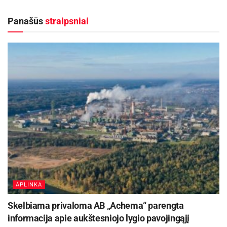
todėl šiuo metu vartoti maistui ir gerti šį vandenį
Panašūs
straipsniai
nėra saugu, kyla pavojus sveikatai.
Kaišiadorių rajono savivaldybė ragina gyventojus
būti budrius ir laikinai, kol neatslūgs potvynio
vanduo, nevartoti maistui paviršiniais
vandenimis užlietų šachtinių šulinių vandens.
Rekomenduojama maistui ir gėrimui vartoti tik
centralizuotai tiekiamą vandentiekio ar
parduotuvėse įsigytą geriamąjį vandenį.
Aktualios
naujienos
APLINKA
Biržų rajone planuojama Širvėnos ežero Astravo
užtvankos rekonstrukcija
Skelbiama privaloma AB „Achema“ parengta
2026-08-07
informacija apie aukštesniojo lygio pavojingąjį