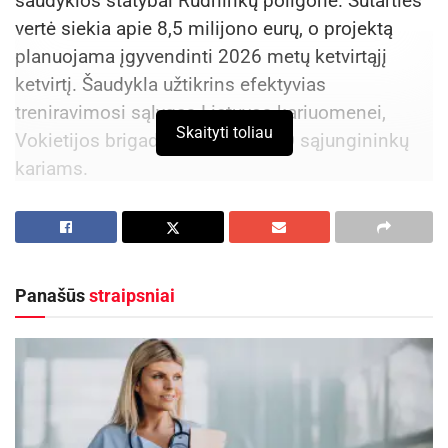
šaudyklos statybai Rūdninkų poligone. Sutarties
vertė siekia apie 8,5 milijono eurų, o projektą
planuojama įgyvendinti 2026 metų ketvirtąjį
ketvirtį. Šaudykla užtikrins efektyvias
treniravimosi sąlygas Lietuvos kariuomenei,
Skaityti toliau
Vokietijos brigadai bei kitų NATO sąjungininkų
kariams.
Aktualios
naujienos
Europos sveikatos draudimo kortelę gali pakeisti
sertifikatas
Panašūs
straipsniai
2026-08-07
Kėdainių Senamiesčio progimnazija ruošiasi
svarbiems pokyčiams
2026-08-07