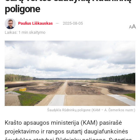
poligone
Paulius Liškauskas
2025-08-05
A
A
Laikas: 1 min skaitymo
Šaudykla Rūdninkų poligone (KAM – A. Čemerkos nuotr.)
Krašto apsaugos ministerija (KAM) pasirašė
projektavimo ir rangos sutartį daugiafunkcinės