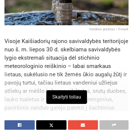
Vandens gręžinys / freepik
Visoje Kaišiadorių rajono savivaldybės teritorijoje
nuo š. m. liepos 30 d. skelbiama savivaldybės
lygio ekstremali situacija dėl stichinio
meteorologinio reiškinio – labai smarkaus
lietaus, sukėlusio ne tik žemės ūkio augalų žūtį ir
pavojų turtui, tačiau lietaus vandeniui užliejus
atliekų ar mėšlo laikymo aikšteles, srutų duobes,
Skaityti toliau
lauko tualetus ir nuotekų valymo įrenginius,
paviršinis vanduo galėjo patekti į šachtinius
šulinius ir užteršti geriamąjį vandenį. Su
paviršiniu vandeniu į šulinius galimai pateko ne
tik teršalai, bet ir užkrečiamųjų ligų sukėlėjai,