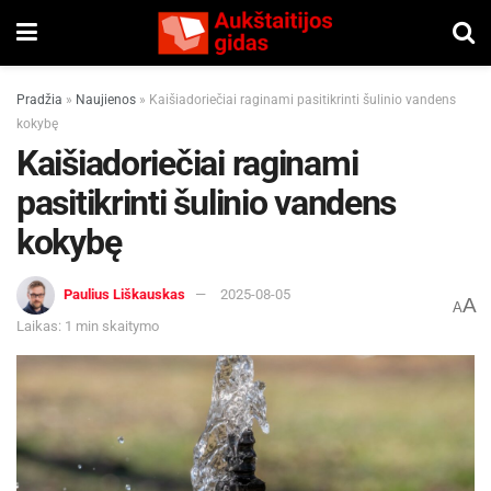
Pradžia
»
Naujienos
»
Kaišiadoriečiai raginami pasitikrinti šulinio vandens
kokybę
Kaišiadoriečiai raginami
pasitikrinti šulinio vandens
kokybę
Paulius Liškauskas
2025-08-05
A
A
Laikas: 1 min skaitymo