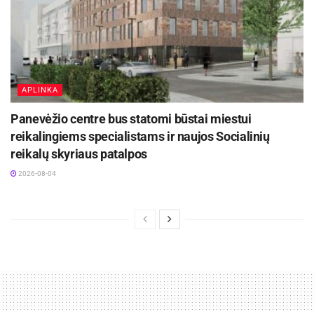
APLINKA
Panevėžio centre bus statomi būstai miestui
reikalingiems specialistams ir naujos Socialinių
reikalų skyriaus patalpos
2026-08-04