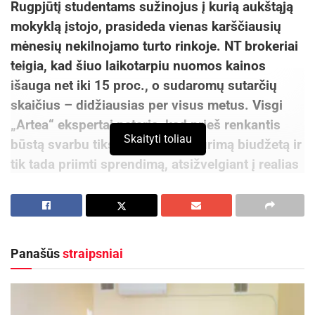
Rugpjūtį studentams sužinojus į kurią aukštąją
mokyklą įstojo, prasideda vienas karščiausių
mėnesių nekilnojamo turto rinkoje. NT brokeriai
teigia, kad šiuo laikotarpiu nuomos kainos
išauga net iki 15 proc., o sudaromų sutarčių
skaičius – didžiausias per visus metus. Visgi
„Artea“ ekspertai pataria, kad prieš renkantis
Skaityti toliau
būstą svarbu tiksliai įsivertinti turimą biudžetą ir
tik tada priimti sprendimą, atsižvelgiant į realias
galimybes.
„Studentams būsto paieška dažnai
tampa pirmuoju rimtu finansiniu iššūkiu,
kurį jie priima savarankiškai. Todėl
Panašūs
straipsniai
pradžioje svarbiausias žingsnis – ne
žiūrėti skelbimus, o suskaičiuoti, kiek
realiai būsimas gyventojas gali skirti
būsto nuomai. Svarbu įtraukti ne tik