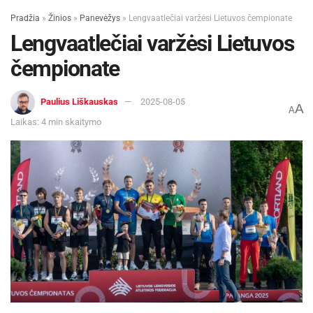
Pradžia
»
Žinios
»
Panevėžys
»
Lengvaatlečiai varžėsi Lietuvos čempionate
Lengvaatlečiai varžėsi Lietuvos
čempionate
Paulius Liškauskas
2025-08-05
A
A
Laikas: 4 min skaitymo