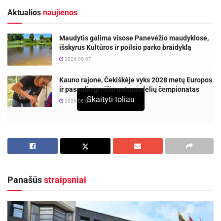
Aktualios
naujienos
Maudytis galima visose Panevėžio maudyklose,
išskyrus Kultūros ir poilsio parko braidyklą
2026-08-07
Kauno rajone, Čekiškėje vyks 2028 metų Europos
ir pasaulio greičio automodelių čempionatas
Skaityti toliau
2026-08-07
Praėjusį savaitgalį Palangoje vykusiame Lietuvos
lengvosios atletikos čempionate puikiai pasirodė
Panevėžio sporto centro ir lengvosios atletikos
klubo „Žvaigždė“ sportininkai. Varžydamiesi su
Panašūs
straipsniai
pajėgiausiais šalies lengvaatlečiais, trenerių
Aldonos Dobregienės bei Vidmanto Ščevinsko
ugdytiniai pademonstravę ryžtą, ištvermę bei