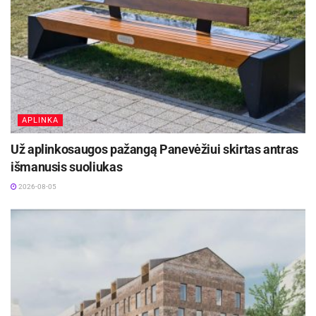
APLINKA
Už aplinkosaugos pažangą Panevėžiui skirtas antras
išmanusis suoliukas
2026-08-05