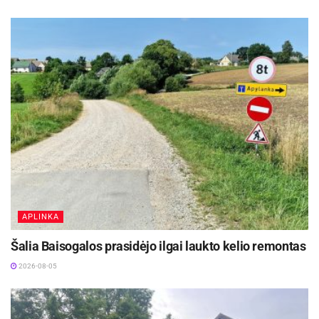
APLINKA
Šalia Baisogalos prasidėjo ilgai laukto kelio remontas
2026-08-05