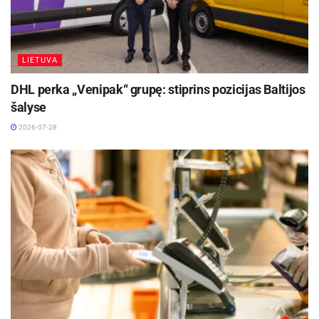
Aktualios
naujienos
Vyksta papildomas priėmimas į Panevėžio
LIETUVA
kolegiją – dar galima pretenduoti į valstybės
finansuojamas studijų vietas
DHL perka „Venipak“ grupę: stiprins pozicijas Baltijos
2026-08-06
šalyse
Į Anykščius ateina verslumo įgūdžių ugdymo
2026-07-28
programa, skirta vyresniems nei 50 metų
asmenims
2026-08-06
Svarbu ne tik gerai apskaičiuoti
Augant paklausai, rinka greitai ištuštėja – kuo
ilgiau delsiama, tuo mažesnis pasirinkimas, o
likę variantai dažnai reikalauja didesnių išlaidų
arba kompromisų dėl kokybės. Pasak „Artea“