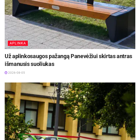
APLINKA
Už aplinkosaugos pažangą Panevėžiui skirtas antras
išmanusis suoliukas
2026-08-05