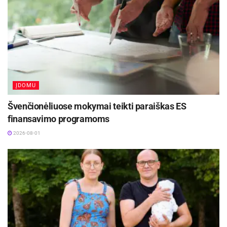
350 eurų už senos statybos vieno kambario butą
iki 700–750 eurų už naujos statybos dviejų
kambarių butą su atskiru miegamuoju.
„Pastaruoju metu pastebime, kad
studentai vis rečiau linkę dalintis
gyvenamąja erdve su kitais. Šiandien jie
dažniausiai ieško atskiro būsto, kuriame
ĮDOMU
gyventų vieni ir turėtų savo nuosavą
Švenčionėliuose mokymai teikti paraiškas ES
erdvę poilsiui po studijų ar darbo. Todėl
rinkoje jau kurį laiką stebima tendencija,
finansavimo programoms
kad vis mažiau studentų nuomojasi
2026-08-01
būstą keliese ir labiau renkasi solo
variantus. Tai, žinoma, turi įtakos ir
kainų augimui“, – pastebi M.
Mikočiūnas.
Kainų pikas – liepą ir rugpjūtį
Pasak brokerio, ryškiausias nuomos kainų