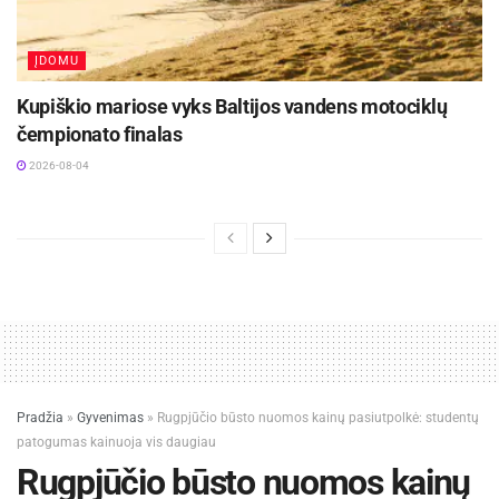
ĮDOMU
Kupiškio mariose vyks Baltijos vandens motociklų
čempionato finalas
2026-08-04
Pradžia
»
Gyvenimas
»
Rugpjūčio būsto nuomos kainų pasiutpolkė: studentų
patogumas kainuoja vis daugiau
Rugpjūčio būsto nuomos kainų